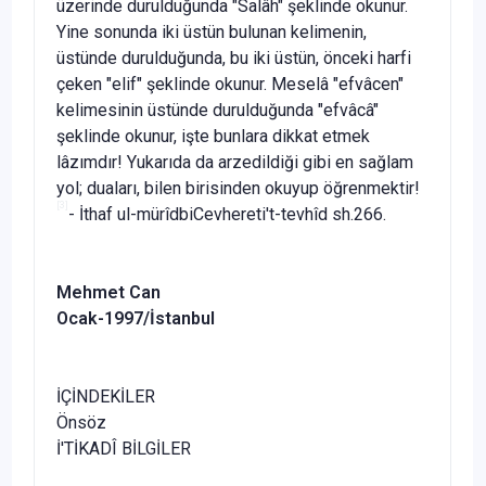
üzerinde durulduğunda "Salâh" şeklinde okunur.
Yine sonunda iki üstün bulunan kelimenin,
üstünde durulduğunda, bu iki üstün, önceki harfi
çeken "elif" şeklinde okunur. Meselâ "efvâcen"
kelimesinin üstünde durulduğunda "efvâcâ"
şeklinde okunur, işte bunlara dikkat etmek
lâzımdır! Yukarıda da arzedildiği gibi en sağlam
yol; duaları, bilen birisinden okuyup öğrenmektir!
[3]
- İthaf ul-mürîdbiCevhereti't-tevhîd sh.266.
Mehmet Can
Ocak-1997/İstanbul
İÇİNDEKİLER
Önsöz
İ'TİKADÎ BİLGİLER