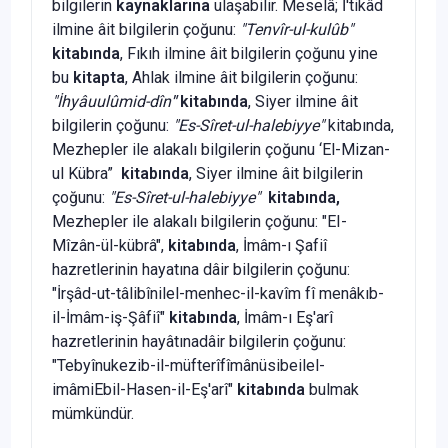
bilgilerin
kaynaklarına
ulaşabilir. Meselâ; İ'tikâd
ilmine âit bilgilerin çoğunu:
"Tenvîr-ul-kulûb"
kitabında
, Fıkıh ilmine âit bilgilerin çoğunu yine
bu
kitapta
, Ahlak ilmine âit bilgilerin çoğunu:
"İhyâuulûmid-dîn
"
kitabında
, Siyer ilmine âit
bilgilerin çoğunu:
"Es-Sîret-ul-halebiyye"
kitabında,
Mezhepler ile alakalı bilgilerin çoğunu ‘El-Mizan-
ul Kübra”
kitabında
, Siyer ilmine âit bilgilerin
çoğunu:
"Es-Sîret-ul-halebiyye"
kitabında,
Mezhepler ile alakalı bilgilerin çoğunu: "EI-
Mîzân-ül-kübrâ",
kitabında
, İmâm-ı Şafiî
hazretlerinin hayatına dâir bilgilerin çoğunu:
"İrşâd-ut-tâlibînilel-menhec-il-kavîm fî menâkıb-
il-İmâm-iş-Şâfiî"
kitabında
, İmâm-ı Eş'arî
hazretlerinin hayâtınadâir bilgilerin çoğunu:
"Tebyînukezib-il-müfterîfîmânüsibeilel-
imâmiEbil-Hasen-il-Eş'arî"
kitabında
bulmak
mümkündür.