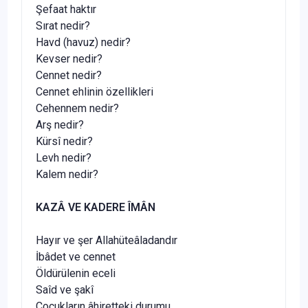
Şefaat haktır
Sırat nedir?
Havd (havuz) nedir?
Kevser nedir?
Cennet nedir?
Cennet ehlinin özellikleri
Cehennem nedir?
Arş nedir?
Kürsî nedir?
Levh nedir?
Kalem nedir?
KAZÂ VE KADERE ÎMÂN
Hayır ve şer Allahüteâladandır
İbâdet ve cennet
Öldürülenin eceli
Saîd ve şakî
Çocukların âhiretteki durumu