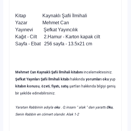
Kitap Kaynaklı Şafii İlmihali
Yazar Mehmet Can
Yayınevi Şefkat Yayıncılık
Kağıt - Cilt 2.Hamur - Karton kapak cilt
Sayfa - Ebat 256 sayfa - 13.5x21 cm
Mehmet Can Kaynaklı Şafii İlmihali kitabını
incelemektesiniz.
Şefkat Yayınları Şafii İlmihali kitabı
hakkında
yorumları oku
yup
kitabın konusu
,
özeti
,
fiyatı, satış
şartları hakkında bilgiyi geniş
bir şekilde edinebilirsiniz.
Yaratan Rabbinin adıyla
oku
. O, insanı " alak " dan yarattı.
Oku
,
Senin Rabbin en cömert olandır. Alak 1-2