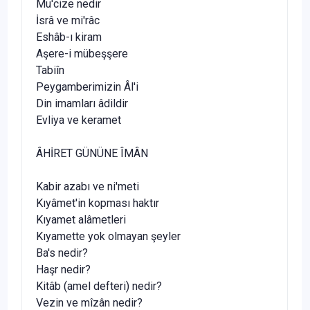
Mu'cize nedir
İsrâ ve mi'râc
Eshâb-ı kiram
Aşere-i mübeşşere
Tabiîn
Peygamberimizin Âl'i
Din imamları âdildir
Evliya ve keramet
ÂHİRET GÜNÜNE ÎMÂN
Kabir azabı ve ni'meti
Kıyâmet'in kopması haktır
Kıyamet alâmetleri
Kıyamette yok olmayan şeyler
Ba's nedir?
Haşr nedir?
Kitâb (amel defteri) nedir?
Vezin ve mîzân nedir?