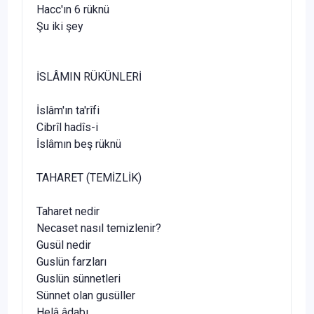
Hacc'ın 6 rüknü
Şu iki şey
İSLÂMIN RÜKÜNLERİ
İslâm'ın ta'rîfi
Cibrîl hadîs-i
İslâmın beş rüknü
TAHARET (TEMİZLİK)
Taharet nedir
Necaset nasıl temizlenir?
Gusül nedir
Guslün farzları
Guslün sünnetleri
Sünnet olan gusüller
Helâ âdabı