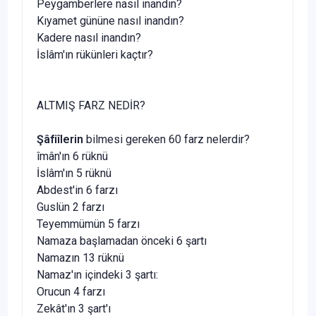
Peygamberlere nasıl inandın?
Kıyamet gününe nasıl inandın?
Kadere nasıl inandın?
İslâm'ın rükünleri kaçtır?
ALTMIŞ FARZ NEDİR?
Şâfiîlerin
bilmesi gereken 60 farz nelerdir?
îmân'ın 6 rüknü
İslâm'ın 5 rüknü
Abdest'in 6 farzı
Guslün 2 farzı
Teyemmümün 5 farzı
Namaza başlamadan önceki 6 şartı
Namazın 13 rüknü
Namaz'ın içindeki 3 şartı:
Orucun 4 farzı
Zekât'ın 3 şart'ı