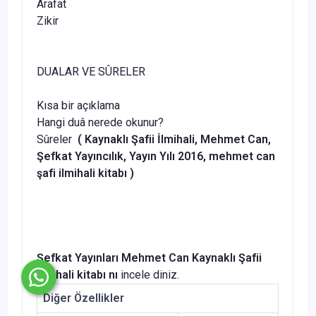
Arafat
Zikir
DUALAR VE SÛRELER
Kısa bir açıklama
Hangi duâ nerede okunur?
Sûreler
( Kaynaklı Şafii İlmihali, Mehmet Can,
Şefkat Yayıncılık, Yayın Yılı 2016, mehmet can
şafi ilmihali kitabı )
Şefkat Yayınları Mehmet Can Kaynaklı Şafii
İlmihali kitabı nı
incele diniz.
Diğer Özellikler