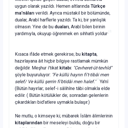
uygun olarak yazıldı. Hemen altlarında
Türkçe
ma'nâları
verildi. Ayrıca müstakil bir bölümünde,
dualar, Arabî harflerle yazıldı. Ta ki, bir yanlışlık
olmasın. Yine de bu
duaları
, Arabî bilen birinin
[2]
.
yardımıyla, okuyup öğrenmek en sıhhatli yoldur
Kısaca ifâde etmek gerekirse; bu
kitapta
,
hazırlayana âit hiçbir bilgiye rastlamak mümkün
değildir. Meşhur i'tikat
kitabı
:
"Cevheret-üt-tevhîd"
şöyle buyuruluyor:
"Fe küllü hayrın fi't-tibâi men
[3]
selef/ Ve küllü şerrin fi'btidâi men halef."
Ya'nî
(Bütün hayırlar; selef-i sâlihîne tâbi olmakla elde
edilir. ( Bütün kötülükler de; sonradan gelenlerin
çıkardıkları bid'atlere uymakla bulaşır.)
Ne mutlu, o kimseye ki; mübarek İslâm âlimlerinin
kitaplarından
bir meseleyi buldu, doğru bir