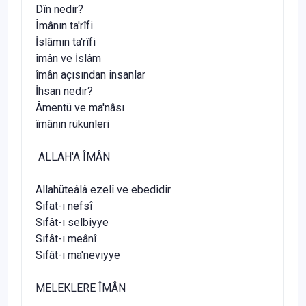
Dîn nedir?
Îmânın ta'rîfi
İslâmın ta'rîfi
îmân ve İslâm
îmân açısından insanlar
İhsan nedir?
Âmentü ve ma'nâsı
îmânın rükünleri
ALLAH'A ÎMÂN
Allahüteâlâ ezelî ve ebedîdir
Sıfat-ı nefsî
Sıfât-ı selbiyye
Sıfât-ı meânî
Sıfât-ı ma'neviyye
MELEKLERE ÎMÂN