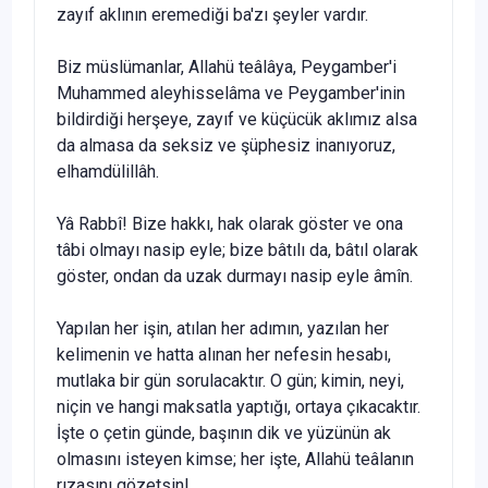
zayıf aklının eremediği ba'zı şeyler vardır.
Biz müslümanlar, Allahü teâlâya, Peygamber'i
Muhammed aleyhisselâma ve Peygamber'inin
bildirdiği herşeye, zayıf ve küçücük aklımız alsa
da almasa da seksiz ve şüphesiz inanıyoruz,
elhamdülillâh.
Yâ Rabbî! Bize hakkı, hak olarak göster ve ona
tâbi olmayı nasip eyle; bize bâtılı da, bâtıl olarak
göster, ondan da uzak durmayı nasip eyle âmîn.
Yapılan her işin, atılan her adımın, yazılan her
kelimenin ve hatta alınan her nefesin hesabı,
mutlaka bir gün sorulacaktır. O gün; kimin, neyi,
niçin ve hangi maksatla yaptığı, ortaya çıkacaktır.
İşte o çetin günde, başının dik ve yüzünün ak
olmasını isteyen kimse; her işte, Allahü teâlanın
rızasını gözetsin!