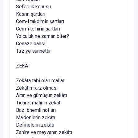
Seferîlik konusu
Kasrın şartları
Cem-i takdimin şartları
Cem-i te'hîrin şartları
Yolculuk ne zaman biter?
Cenaze bahsi
Ta'ziye sünnettir
ZEKÂT
Zekâta tâbi olan mallar
Zekâtın farz olması
Altın ve gümüşün zekâtı
Ticâret mâlının zekâtı
Bazı önemli notları
Ma'denlerin zekâtı
Definelerin zekâtı
Zahîre ve meyvanın zekâtı