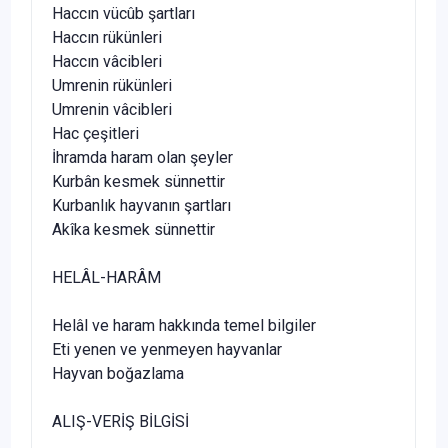
Haccın vücûb şartları
Haccın rükünleri
Haccın vâcibleri
Umrenin rükünleri
Umrenin vâcibleri
Hac çeşitleri
İhramda haram olan şeyler
Kurbân kesmek sünnettir
Kurbanlık hayvanın şartları
Akîka kesmek sünnettir
HELÂL-HARÂM
Helâl ve haram hakkında temel bilgiler
Eti yenen ve yenmeyen hayvanlar
Hayvan boğazlama
ALIŞ-VERİŞ BİLGİSİ