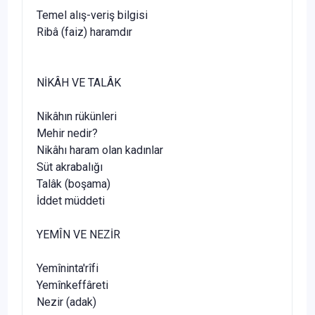
Temel alış-veriş bilgisi
Ribâ (faiz) haramdır
NİKÂH VE TALÂK
Nikâhın rükünleri
Mehir nedir?
Nikâhı haram olan kadınlar
Süt akrabalığı
Talâk (boşama)
İddet müddeti
YEMÎN VE NEZİR
Yemîninta'rîfi
Yemînkeffâreti
Nezir (adak)