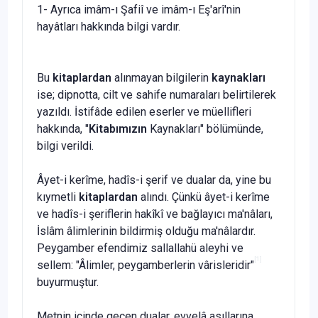
1- Ayrıca imâm-ı Şafiî ve imâm-ı Eş'arî'nin
hayâtları hakkında bilgi vardır.
Bu
kitaplardan
alınmayan bilgilerin
kaynakları
ise; dip­notta, cilt ve sahife numaraları belirtilerek
yazıldı. İstifâde edilen eserler ve müellifleri
hakkında, "
Kitabımızın
Kaynak­ları" bölümünde,
bilgi verildi.
Âyet-i kerîme, hadîs-i şerif ve dualar da, yine bu
kıymetli
kitaplardan
alındı. Çünkü âyet-i kerîme
ve hadîs-i şeriflerin hakîkî ve bağlayıcı ma'nâları,
İslâm âlimlerinin bildirmiş olduğu ma'nâlardır.
Peygamber efendimiz sallallahü aleyhi ve
[1]
sellem: "Âlimler, peygamberlerin vârisleridir"
buyur­muştur.
Metnin içinde geçen dualar, evvelâ asıllarına