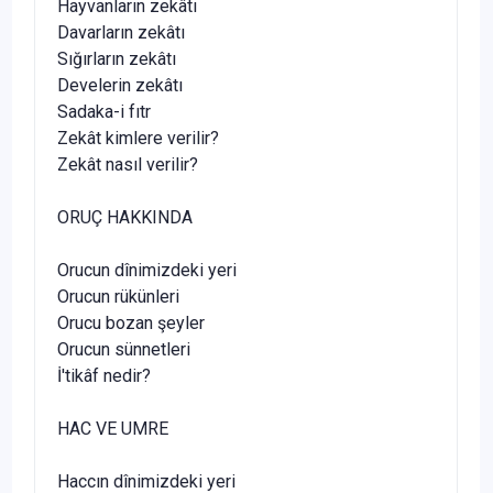
Hayvanların zekâtı
Davarların zekâtı
Sığırların zekâtı
Develerin zekâtı
Sadaka-i fıtr
Zekât kimlere verilir?
Zekât nasıl verilir?
ORUÇ HAKKINDA
Orucun dînimizdeki yeri
Orucun rükünleri
Orucu bozan şeyler
Orucun sünnetleri
İ'tikâf nedir?
HAC VE UMRE
Haccın dînimizdeki yeri