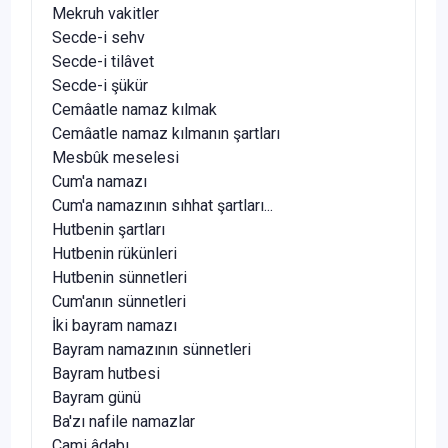
Mekruh vakitler
Secde-i sehv
Secde-i tilâvet
Secde-i şükür
Cemâatle namaz kılmak
Cemâatle namaz kılmanın şartları
Mesbûk meselesi
Cum'a namazı
Cum'a namazının sıhhat şartları...
Hutbenin şartları
Hutbenin rükünleri
Hutbenin sünnetleri
Cum'anın sünnetleri
İki bayram namazı
Bayram namazının sünnetleri
Bayram hutbesi
Bayram günü
Ba'zı nafile namazlar
Cami âdabı