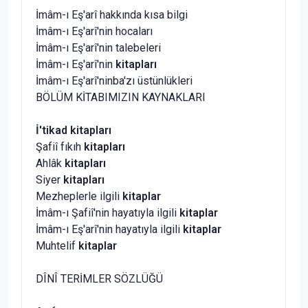
İmâm-ı Eş'arî hakkında kısa bilgi
İmâm-ı Eş'arî'nin hocaları
İmâm-ı Eş'arî'nin talebeleri
İmâm-ı Eş'arî'nin
kitapları
İmâm-ı Eş'arî'ninba'zı üstünlükleri
BÖLÜM KİTABIMIZIN KAYNAKLARI
İ'tikad kitapları
Şafiî fıkıh
kitapları
Ahlâk
kitapları
Siyer
kitapları
Mezheplerle ilgili
kitaplar
İmâm-ı Şafiî'nin hayatıyla ilgili
kitaplar
İmâm-ı Eş'arî'nin hayatıyla ilgili
kitaplar
Muhtelif
kitaplar
DÎNÎ TERİMLER SÖZLÜĞÜ