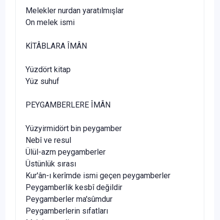
Melekler nurdan yaratılmışlar
On melek ismi
KİTÂBLARA ÎMÂN
Yüzdört kitap
Yüz suhuf
PEYGAMBERLERE ÎMÂN
Yüzyirmidört bin peygamber
Nebî ve resul
Ülül-azm peygamberler
Üstünlük sırası
Kur'ân-ı kerîmde ismi geçen peygamberler
Peygamberlik kesbî değildir
Peygamberler ma'sûmdur
Peygamberlerin sıfatları