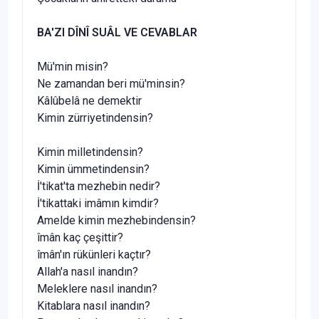
BA'ZI DÎNÎ SUÂL VE CEVABLAR
Mü'min misin?
Ne zamandan beri mü'minsin?
Kâlûbelâ ne demektir
Kimin zürriyetindensin?
Kimin milletindensin?
Kimin ümmetindensin?
İ'tikat'ta mezhebin nedir?
İ'tikattaki imâmın kimdir?
Amelde kimin mezhebindensin?
îmân kaç çeşittir?
îmân'ın rükünleri kaçtır?
Allah'a nasıl inandın?
Meleklere nasıl inandın?
Kitablara nasıl inandın?