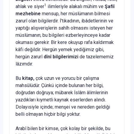
1
ahlak ve siyer
ilimleriyle alakalı mühim ve
Şafiî
mezhebine
mensup, her müslümanın bilmesi
zarurî olan bilgilerdir. İ'tikadının, ibâdetlerinin ve
yaptığı alış­verişlerin sahîh olmasını isteyen her
müslümanın; bu bilgileri ezberleyinceye kadar
okuması gerekir. Bir kere okuyup rafa kaldırmak
kâfi değildir. Hergün yemek yediğimiz gibi,
hergün zarurî
dînî bilgilerimizi
de tazelememiz
lâzımdır.
Bu
kitap,
çok uzun ve yorucu bir çalışma
mahsûlüdür. Çünkü içinde bulunan her bilgi,
doğrudan doğruya; mübarek İslâm âlimlerinin
yazdıkları kıymetli kaynak eserlerden alındı.
Dolayısiyle içinde; menşei ve nereden geldiği
belli olmayan hiçbir bilgi yoktur.
Arabî bilen bir kimse, çok kolay bir şekilde, bu