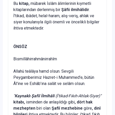
Bu
kitap,
mübarek İslâm âlimlerinin kıymetli
kitaplarından derlenmiş bir
Şâfii ilmihâlidir
.
İ'tikad, ibâdet, helal-haram, alış-veriş, ahlak ve
siyer konulanıyla ilgili önemli ve öncelikli bilgiler
ihtiva etmektedir.
ÖNSÖZ
Bismillâhirrahmânirrahîm
Allahü teâlâya hamd olsun. Sevgili
Peygamberimiz Hazret-i Muhammed'e, bütün
Âl'ine ve Eshâb'ına salât ve selâm olsun.
"
Kaynaklı Şafiî İlmihâli
(İ'tikad-Fıkıh-Ahlak-Siyer)"
kitabı,
isminden de anlaşıldığı gibi
, dört hak
mezhepten
biri olan
Şafiî mezhebine
göre
, dinî
bilgileri
ihtiva etmektedir. Bu bilgiler; i'tikad, fıkıh,