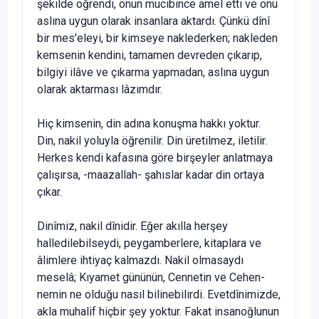
şekilde öğrendi, onun mucibince amel etti ve onu
aslına uygun olarak insanlara aktardı. Çünkü dînî
bir mes'eleyi, bir kimseye naklederken; nakleden
kemsenin kendini, tamamen devreden çıkarıp,
bilgiyi ilâve ve çıkarma yapmadan, aslına uygun
olarak aktarması lâzımdır.
Hiç kimsenin, din adına konuşma hakkı yoktur.
Din, nakil yoluyla öğrenilir. Din üretilmez, iletilir.
Herkes kendi kafasına göre birşeyler anlatmaya
çalışırsa, -maazallah- şahıslar kadar din ortaya
çıkar.
Dinîmiz, nakil dînidir. Eğer akılla herşey
halledilebilseydi, peygamberlere, kitaplara ve
âlimlere ihtiyaç kalmazdı. Nakil olmasaydı
meselâ; Kıyamet gününün, Cennetin ve Cehen­
nemin ne olduğu nasıl bilinebilirdi. Evetdînimizde,
akla muhalif hiçbir şey yoktur. Fakat insanoğlunun