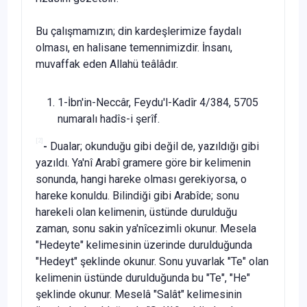
Bu çalışmamızın; din kardeşlerimize faydalı
olması, en halisane temennimizdir. İnsanı,
muvaffak eden Allahü teâlâdır.
1-İbn'in-Neccâr, Feydu'l-Kadîr 4/384, 5705
numaralı hadîs-i şerîf.
[2]
-
Dualar; okunduğu gibi değil de, yazıldığı gibi
yazıldı. Ya'nî Arabî gramere göre bir kelimenin
sonunda, hangi hareke olması gerekiyorsa, o
hareke konuldu. Bilindiği gibi Arabîde; sonu
harekeli olan kelimenin, üstünde durulduğu
zaman, sonu sakin ya'nîcezimli okunur. Mesela
"Hedeyte" kelimesinin üzerinde durulduğunda
"Hedeyt" şeklinde okunur. Sonu yuvarlak "Te" olan
kelimenin üstünde durulduğunda bu "Te", "He"
şeklinde okunur. Meselâ "Salât" kelimesinin