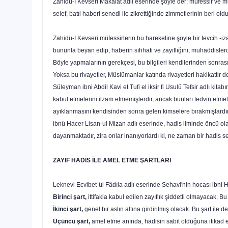
Zahidü-I Kevseri Makalat adlı eserinde şöyle der: müfessir ve m
selef, batıl haberi senedi ile zikrettiğinde zimmetlerinin beri 
Zahidü-I Kevseri müfessirlerin bu hareketine şöyle bir tevcih -iz
bununla beyan edip, haberin sıhhati ve zayıflığını, muhaddislerde
Böyle yapmalarının gerekçesi, bu bilgileri kendilerinden sonrasına
Yoksa bu rivayetler, Müslümanlar katında rivayetleri hakikattir d
Süleyman ibni Abdil Kavi et Tufi el iksir fi Usulü Tefsir adlı kita
kabul etmelerini ilzam etmemişlerdir, ancak bunları tedvin etmel
ayıklanmasını kendisinden sonra gelen kimselere bırakmışlardı
ibnü Hacer Lisan-ul Mizan adlı eserinde, hadis ilminde öncü ol
dayanmaktadır, zira onlar inanıyorlardı ki, ne zaman bir hadis s
ZAYIF HADİS İLE AMEL ETME ŞARTLARI
Leknevi Ecvibet-ül Fâdıla adlı eserinde Sehavi'nin hocası ibni Ha
Birinci şart,
ittifakla kabul edilen zayıflık şiddetli olmayacak. Bu 
İkinci şart,
genel bir aslın altına girdirilmiş olacak. Bu şart ile 
Üçüncü şart,
amel etme anında, hadisin sabit olduğuna itikad e