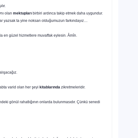
lır.
ynı olan
mektupları
birbiri ardınca takip etmek daha uygundur.
adar yazsak ta yine noksan olduğumuzun farkındayız....
da en güzel hizmetlere muvaffak eylesin. Âmîn.
alışacağız.
abta varid olan her şeyi
kitablarında
zikretmeleridir.
indeki gönül rahatlığının onlarda bulunmasıdır. Çünkü senedi