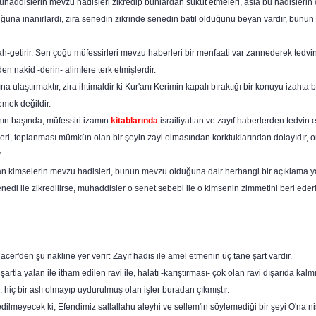
uhaddislerin mevzu hadisleri zikredip bunlardan sükût etmeleri, asla bu hadislerin 
olduğuna inanırlardı, zira senedin zikrinde senedin batıl olduğunu beyan vardır, bun
ah-getirir. Sen çoğu müfessirleri mevzu haberleri bir menfaati var zannede­rek tedvin
n nakid -derin- alimlere terk etmişlerdir.
 ulaştırmaktır, zira ihtimaldir ki Kur'anı Kerimin kapalı bıraktığı bir konuyu izahta ba
emek değildir.
bı­nın başında, müfessiri izamın
kitablarında
israiliyattan ve zayıf haberler­den tedvin 
eri, toplanması mümkün olan bir şeyin zayi olmasından korktuklarından dolayıdır, on
r
an kimselerin mevzu hadisleri, bunun mevzu olduğuna dair herhangi bir açıklama ya
enedi ile zikredilirse, muhaddisler o senet sebebi ile o kimsenin zimmetini beri ede
cer'den şu nakline yer verir: Zayıf hadis ile amel etmenin üç tane şart vardır.
şartla yalan ile itham edilen ravi ile, halatı -karıştırması- çok olan ravi dışarıda kalmış
de, hiç bir aslı olmayıp uydurulmuş olan işler buradan çıkmıştır.
dilmeyecek ki, Efendimiz sallallahu aleyhi ve sellem'in söylemediği bir şeyi O'na 