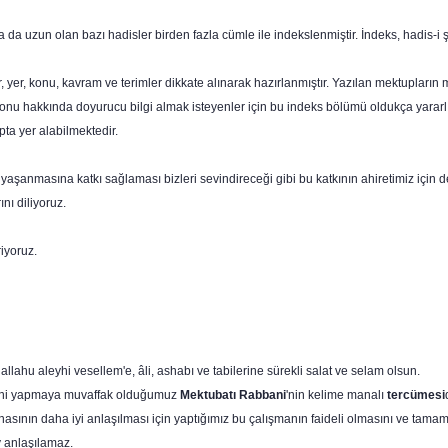
a da uzun olan bazı hadisler birden fazla cümle ile indekslenmiştir. İndeks, hadis-i ş
, yer, konu, kavram ve terimler dikkate alınarak hazırlanmıştır. Yazılan mektupların
 hakkında doyurucu bilgi almak isteyenler için bu indeks bölümü oldukça yararlı ol
ta yer alabilmektedir.
aşanmasına katkı sağlaması bizleri sevindireceği gibi bu katkının ahiretimiz için d
nı diliyoruz.
iyoruz.
hu aleyhi vesellem'e, âli, ashabı ve tabilerine sürekli salat ve selam olsun.
sini yapmaya muvaffak olduğumuz
Mektubatı Rabbani
'nin kelime manalı
tercümesi
nasının daha iyi anlaşılması için yaptığımız bu çalışmanın faideli olmasını ve tam
 anlaşılamaz.