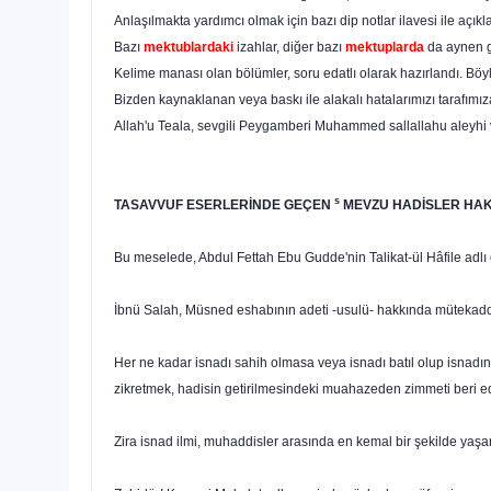
Anlaşılmakta yardımcı olmak için bazı dip notlar ilavesi ile açık
Bazı
mektublardaki
izahlar, diğer bazı
mektuplarda
da aynen g
Kelime manası olan bölümler, soru edatlı olarak hazırlandı. Böyle
Bizden kaynaklanan veya baskı ile alakalı hatalarımızı tarafımız
Allah'u Teala, sevgili Peygamberi Muhammed sallallahu aleyhi v
s
TASAVVUF ESERLERİNDE GEÇEN
MEVZU HADİSLER HA
Bu meselede, Abdul Fettah Ebu Gudde'nin Talikat-ül Hâfile adlı
İbnü Salah, Müsned eshabının adeti -usulü- hakkında mütekaddim
Her ne kadar isnadı sahih olmasa veya isnadı batıl olup isnadın
zikretmek, hadisin getirilmesindeki muahazeden zimmeti beri e
Zira isnad ilmi, muhaddisler arasında en kemal bir şekilde yaşar