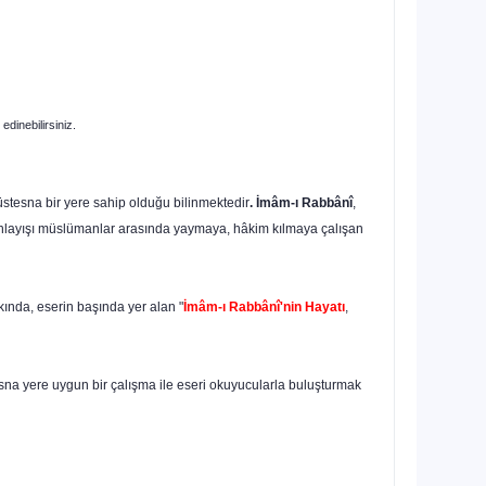
edinebilirsiniz.
üstesna bir yere sahip olduğu bilinmektedir
. İmâm-ı Rabbânî
,
 bu anlayışı müslümanlar arasında yaymaya, hâkim kılmaya çalışan
kında, eserin başında yer alan "
İmâm-ı Rabbânî'nin Hayatı
,
na yere uygun bir çalışma ile eseri okuyucularla buluşturmak