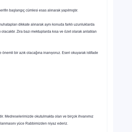
erifin başlangıç cümlesi esas alınarak yapılmıştır.
 muhatapları dikkate alınarak aynı konuda farklı uzunluklarda
acaktır. Zira bazı mektuplarda kısa ve özet olarak anlatılan
e önemli bir azık olacağına inanıyoruz. Eseri okuyarak istifade
dir. Medreselerimizde okutulmakta olan ve birçok ihvanımız
amlanmasını yüce Rabbimizden niyaz ederiz.