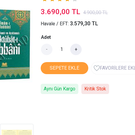
3.690,00 TL
4.900,00 TL
3.579,30 TL
Havale / EFT:
Adet
-
+
SEPETE EKLE
FAVORİLERE EK
Aynı Gün Kargo
Kritik Stok