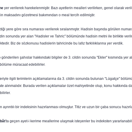
ne
yer verilerek harekelenmiştir. Bazı ayetlerin mealleri verilirken, genel olarak veri
nin maksadını gözetmesi bakımından o meal tercih edilmiştir.
çtiği yere göre sıra numarası verilerek sıralanmıştır. Hadisin başında görülen numara
3. cildin sonunda yer alan "Hadisler ve Tahric" bölümünde hadisin metni ile birlikte ve
tedir. Biz de sözkonusu hadislerin tahricinde bu lafız farklılıklarına yer verdik.
 gönderilen şahıslar hakkındaki bilgiler de 3. cildin sonunda "Ekler" kısmında yer
 bölüme müracaat edebilirler.
eriyle ilgili terimlerin açıklamalarına da 3. cildin sonunda bulunan "Lügatçe" bölümünd
kate alınmalıdır. Burada verilen açıklamalar özet mahiyetinde olup, konu hakkında d
lirler.
'ın ayrıntılı bir indeksinin hazırlanması olmuştur. Titiz ve uzun bir çaba sonucu haz
bât
'ta geçen ayet-i kerime meallerine ulaşmak isteyenler bu indeksten yararlanabilir