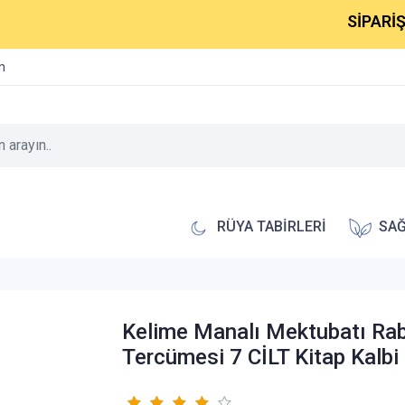
SİPARİŞLERİNİ
im
RÜYA TABİRLERİ
SAĞ
Kelime Manalı Mektubatı Ra
Tercümesi 7 CİLT Kitap Kalbi