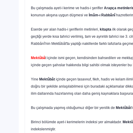
Bu çalışmada ayet-i kerime ve hadis-i şerifler
Arapça metinleri
konunun akışına uygun düşmesi ve
İmâm-ı Rabbânî
hazretleri
Eserde yer alan hadis-i şeriflerin metinleri,
kitapta
ilk olarak ge
geçtiği yerde kısa tahrici verilmiş, tam ve ayrıntılı tahrici ise 
Rabbânî'nin Mektûbât'ta yaptığı nakillerde farklı lafızlarla geçmek
Mektûbâ
t içinde ismi geçen, kendisinden bahsedilen ve mektup
içinde geçen şahıslar hakkında bilgi sahibi olmak isteyenler bu
Yine
Mektûbât
içinde geçen tasavvuf, fıkıh, hadis ve kelam iliml
doğru bir şekilde anlaşılabilmesi için buradaki açıklamalar dik
ilim dallarında hazırlanmış olan daha geniş kaynaklara başvurabi
Bu çalışmada yapmış olduğumuz diğer bir yenilik de
Mektûbât
Birinci bölümde ayet-i kerimelerin indeksi yer almaktadır.
Mektû
indekslenmiştir.