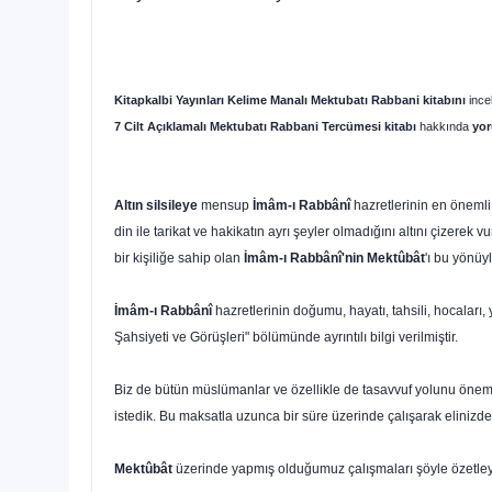
Kitapkalbi Yayınları Kelime Manalı
Mektubatı Rabbani k
itabını
ince
7 Cilt Açıklamalı Mektubatı Rabbani Tercümesi
kitabı
hakkında
yor
Altın silsileye
mensup
İmâm-ı Rabbânî
hazretlerinin en önemli
din ile tarikat ve hakikatın ayrı şeyler olmadığını altını çizere
bir kişiliğe sahip olan
İmâm-ı Rabbânî'nin Mektûbât
'ı bu yönüyl
İmâm-ı Rabbânî
hazretlerinin doğumu, hayatı, tahsili, hocaları
Şahsiyeti ve Görüşleri" bölümünde ayrıntılı bilgi verilmiştir.
Biz de bütün müslümanlar ve özellikle de tasavvuf yolunu önem
istedik. Bu maksatla uzunca bir süre üzerinde çalışarak elinizdeki
Mektûbât
üzerinde yapmış olduğumuz çalışmaları şöyle özetleye