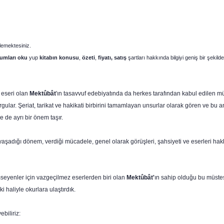
lemektesiniz.
umları oku
yup
kitabın
konusu
,
özeti
,
fiyatı, satış
şartları hakkında bilgiyi geniş bir şekilde 
 eseri olan
Mektûbât
'ın tasavvuf edebiyatında da herkes tarafından kabul edilen m
k vurgular. Şeriat, tarikat ve hakikati birbirini tamamlayan unsurlar olarak gören ve
e de ayrı bir önem taşır.
, yaşadığı dönem, verdiği mücadele, genel olarak görüşleri, şahsiyeti ve eserleri hak
seyenler için vazgeçilmez eserlerden biri olan
Mektûbât'
ın sahip olduğu bu müstes
 haliyle okurlara ulaştırdık.
biliriz: