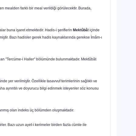
len mealden farklı bir meal verildiği görülecektir. Burada,
lar buna işaret etmektedir. Hadis-i şeriflerin
Mektûbâ
t içinde
rilmiştir. Bazı hadisler gerek hadis kaynaklarında gerekse İmâm-ı
 alan "Tercüme-i Haller" bölümünde bulunmaktadır. Mektûbât
e yer verilmiştir. Özellikle tasavvuf terimlerinin sağlıklı ve
aha ayrıntılı ve doyurucu bilgi edinmek isteyenler söz konusu
ırlanmış olan indeks üç bölümden oluşmaktadır.
ler. Bazı uzun ayet-i kerimeler birden fazla cümle ile