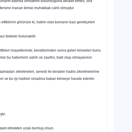
onların katında sıhhatinin bulunduğuna delalet etmez, zira
un tersine inanan kimse muhakkak cahil olmuştur
 ettiklerini görürsün ki, hakim olan kurranın bazı gerekçeleri
zı faideler bulunabilir.
ettikleri rivayetlerinde, kendilerinden sonra gelen kimseleri bunu
lar bu haberlerin sahih ve zayıfını, batıl olup olmayanının
pmadan zikretmeleri, senedi ile beraber hadisi zikretme­lerine
rler ve bu işi hadisin isnadına bakan kimseye havale ederler.
tır.
nispet etmekten uzak durmuş olsun.