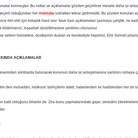
la­malar konmuştur. Bu notlar ve açıklamalar gözden geçirilirse mesele daha iyi anlaşı
eçerli olduğundan her
mektuba
izahatları tekrar getirmedik. Bu yüzden konuları a
ce ilim ehli için kolaylık hasıl olur. İlave bazı açıklamaları yazmaya çalıştık, ne k
a bildirirseniz, inşaallah düzeltilmesine yardımcı olursunuz.
e sellem hürmetine, dostlarının duaları ve bereketiyle hepimizi, Ehli Sünnet yolun
KKINDA AÇIKLAMALAR
 eserinden alıntılarda bulunarak konunun daha iyi anlaşılmasına yardımcı olmaya ç
 den muhaddis, müfessir, tarihçilerin adeti, haberlerden ve hadislerden her bir b
ın batıl olduğunu bilseler de. Zira bunu yapmalarındaki gaye, senedini zikretmeler
der.
.