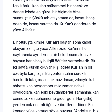
karmaşık olarak nasıl çok güzelse, Kur'an da
farklı farklı konuları mükemmel bir ahenk ve
denge içinde en güzel bir biçimde bize
sunmuştur. Çünkü tabiatı yaratan da, hayatı bahş
eden de, insanı yaratan da,
Kur'an'ı
gönderen de
yüce Allah'tır.
Bir oturuşta kimse
Kur'an'ı
baştan sona kadar
okuyamaz. İşte yüce Allah bize Kur'an'ın her
sayfasında ayetlerden bir buket sunmakta ve
hayatın her alanıyla ilgili öğütler vermektedir. Bir
iki sayfa Kur'an okuyan kişi adeta
Kur'an'ın
bir
özetiyle karşılaşır. Bu yöntem zihni sürekli
hareketli tutar, insanı sıkmaz. İnsan, zihniyle kah
ahirete, kah peygamberimiz zamanındaki
diyaloglara, kah eski peygamberler zamanına, kah
cennete, kah cehenneme gider gelir. Her gittiği
yerden çok önemli öğüt ve ibretlerle döner. Bu
konuda yüce yaratıcı şöyle buyurur: "Andolsun, biz