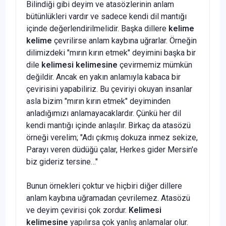
Bilindiği gibi deyim ve atasözlerinin anlam
bütünlükleri vardır ve sadece kendi dil mantığı
içinde değerlendirilmelidir. Başka dillere
kelime
kelime
çevrilirse anlam kaybına uğrarlar. Örneğin
dilimizdeki "mırın kırın etmek" deyimini başka bir
dile
kelimesi kelimesine
çevirmemiz mümkün
değildir. Ancak en yakın anlamıyla kabaca bir
çevirisini yapabiliriz. Bu çeviriyi okuyan insanlar
asla bizim "mırın kırın etmek" deyiminden
anladığımızı anlamayacaklardır. Çünkü her dil
kendi mantığı içinde anlaşılır. Birkaç da atasözü
örneği verelim; "Adı çıkmış dokuza inmez sekize,
Parayı veren düdüğü çalar, Herkes gider Mersin'e
biz gideriz tersine…"
Bunun örnekleri çoktur ve hiçbiri diğer dillere
anlam kaybına uğramadan çevrilemez. Atasözü
ve deyim çevirisi çok zordur.
Kelimesi
kelimesine
yapılırsa çok yanlış anlamalar olur.