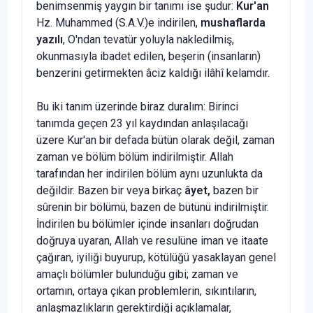
be­nimsenmiş yaygın bir tanımı ise şu­dur:
Kur'an
Hz. Muhammed (S.A.V.)e indirilen,
mushaflarda
ya­zılı
, O'ndan tevatür yoluyla nakledil­miş,
okunmasıyla ibadet edilen, be­şerin (insanların)
benzerini getirmek­ten âciz kaldığı ilâhî kelamdır.
Bu iki tanım üzerinde biraz dura­lım: Birinci
tanımda geçen 23 yıl kay­dından anlaşılacağı
üzere Kur'an bir defada bütün olarak değil, zaman
za­man ve bölüm bölüm indirilmiştir. Allah
tarafından her in­dirilen bölüm aynı uzunlukta da
de­ğildir. Bazen bir veya birkaç
âyet,
ba­zen bir
sûrenin bir bölümü, bazen de bütünü indirilmiştir.
İndirilen bu bö­lümler içinde insanları doğrudan
doğ­ruya uyaran, Allah ve resulüne iman ve itaate
çağıran, iyiliği buyurup, kö­tülüğü yasaklayan genel
amaçlı bö­lümler bulunduğu gibi; zaman ve
ortamın, ortaya çıkan problemlerin, sı­kıntıların,
anlaşmazlıkların gerektir­diği açıklamalar,