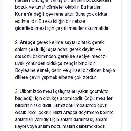
hataları, dilbilgisi yanlışları, anlatım bozuklukları,
bozuk ve tuhaf cümleler olabilir. Bu hatalar
Kur'an'a
değil, çevirene aittir. Buna çok dikkat
edilmelidir. Bu eksikliğin bir nebze
giderilebilmesi için çeşitli mealler okunmalıdır.
2.
Arapça
gerek kelime sayısı olarak, gerek
anlam çeşitliliği açısından, gerek deyim ve
atasözü bakımından, gerekse seciye-mecaz-
uyak yönünden oldukça zengin bir dildir.
Böylesine esnek, derin ve şiirsel bir dilden başka
dillere çeviri yapmak elbette çok zordur.
3. Ülkemizde
meal
çalışmaları yakın geçmişte
başladığı için oldukça acemicedir. Çoğu
mealler
birbirinin taklididir. Elimizdeki meallerde çeviri
eksiklikleri çoktur. Bazı Arapça deyimlere kelime
anlamları verildiği için anlam daralması, anlam
kaybı veya anlam bozulmaları olabilmektedir.