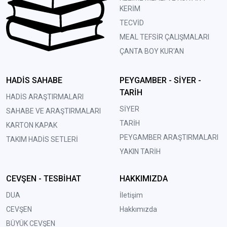
KERİM
TECVİD
MEAL TEFSİR ÇALIŞMALARI
ÇANTA BOY KUR'AN
HADİS SAHABE
PEYGAMBER - SİYER -
TARİH
HADİS ARAŞTIRMALARI
SİYER
SAHABE VE ARAŞTIRMALARI
TARİH
KARTON KAPAK
PEYGAMBER ARAŞTIRMALARI
TAKIM HADİS SETLERİ
YAKIN TARİH
CEVŞEN - TESBİHAT
HAKKIMIZDA
DUA
İletişim
CEVŞEN
Hakkımızda
BÜYÜK CEVŞEN