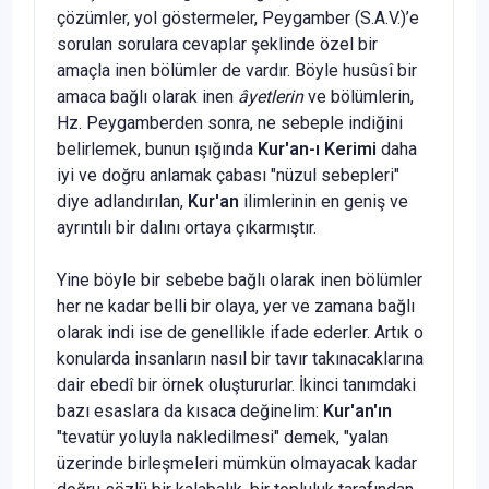
çözümler, yol gös­termeler, Peygamber (S.A.V.)’e
soru­lan sorulara cevaplar şeklinde özel bir
amaçla inen bölümler de vardır. Böyle husûsî bir
amaca bağlı olarak inen
âyetlerin
ve bölümlerin,
Hz. Peygam­berden sonra, ne sebeple indiğini
be­lirlemek, bunun ışığında
Kur'an-ı Ke­rimi
daha
iyi ve doğru anlamak çabası "nüzul sebepleri"
diye adlandırılan,
Kur'an
ilimlerinin en geniş ve
ayrın­tılı bir dalını ortaya çıkarmıştır.
Yi­ne böyle bir sebebe bağlı olarak inen bölümler
her ne kadar belli bir olaya, yer ve zamana bağlı
olarak indi ise de genellikle ifade ederler. Artık o
konularda insanların nasıl bir tavır takınacaklarına
dair ebedî bir örnek oluştururlar. İkinci tanımdaki
bazı esaslara da kısaca değinelim:
Kur'an'ın
"tevatür yoluyla nakledilmesi" demek, "yalan
üzerinde birleşmeleri mümkün olma­yacak kadar