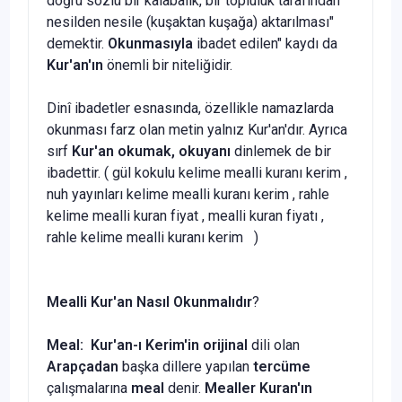
doğru sözlü bir kalaba­lık, bir topluluk tarafından
nesilden nesile (kuşaktan kuşağa) aktarılması"
demektir.
Okunmasıyla
ibadet edilen" kaydı da
Kur'an'ın
önemli bir niteli­ğidir.
Dinî ibadetler esnasında, özel­likle namazlarda
okunması farz olan metin yalnız Kur'an'dır. Ayrıca
sırf
Kur'an okumak, okuyanı
dinlemek de bir
ibadettir. ( gül kokulu kelime mealli kuranı kerim ,
nuh yayınları kelime mealli kuranı kerim , rahle
kelime mealli kuran fiyat , mealli kuran fiyatı ,
rahle kelime mealli kuranı kerim )
Mealli Kur'an Nasıl Okunmalıdır
?
Meal:
Kur'an-ı Kerim'in orijinal
dili olan
Arapçadan
başka dillere yapılan
tercüme
çalışmalarına
meal
denir.
Mealler Kuran'ın