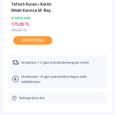
Tefsirli Kuran-ı Kerîm
Meâli Karınca M. Beşir
Eryarsoy Polen
STOKTA VAR
175,00 TL
350,00 TL
Ürününüz 1-2 gün içerisinde kargoya verilir.
Ürününüzü 14 gün içerisinde kolayca iade
edebilirsiniz.
Satıcıya Soru Sor