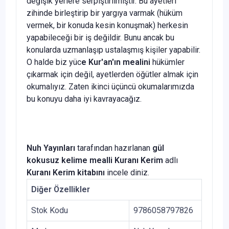
değişik yerlere serpiştirilmiştir. Bu ayetleri
zihinde birleştirip bir yargıya varmak (hüküm
vermek, bir konuda kesin konuşmak) herkesin
yapabileceği bir iş değildir. Bunu ancak bu
konularda uzmanlaşıp ustalaşmış kişiler yapabilir.
O halde biz yüc
e Kur'an'ın mealini
hükümler
çıkarmak için değil, ayetlerden öğütler almak için
okumalıyız. Zaten ikinci üçüncü okumalarımızda
bu konuyu daha iyi kavrayacağız.
Nuh Yayınları
tarafından hazırlanan
gül
kokusuz
kelime mealli Kuranı Kerim
adlı
Kuranı Kerim kitabını
incele diniz.
Diğer Özellikler
Stok Kodu
9786058797826