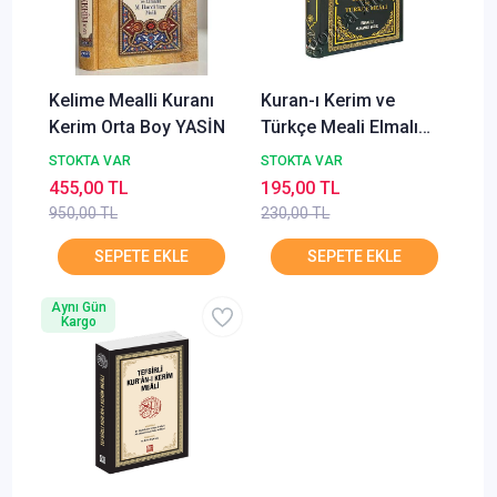
Kelime Mealli Kuranı
Kuran-ı Kerim ve
Kerim Orta Boy YASİN
Türkçe Meali Elmalı
M.Hamdi Yazır AZİM
STOKTA VAR
STOKTA VAR
455,00 TL
195,00 TL
950,00 TL
230,00 TL
Aynı Gün
Kargo