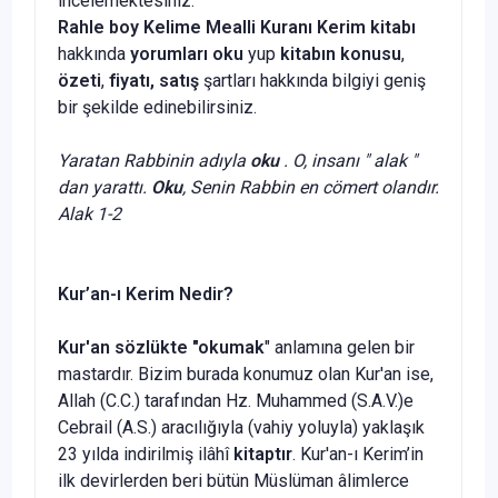
incelemektesiniz.
Rahle boy
Kelime Mealli Kuranı Kerim
kitabı
hakkında
yorumları oku
yup
kitabın
konusu
,
özeti
,
fiyatı, satış
şartları hakkında bilgiyi geniş
bir şekilde edinebilirsiniz.
Yaratan Rabbinin adıyla
oku
. O, insanı " alak "
dan yarattı.
Oku
, Senin Rabbin en cömert olandır.
Alak 1-2
Kur’an-ı Kerim Nedir?
Kur'an sözlükte "okumak
" anla­mına gelen bir
mastardır. Bizim bu­rada konumuz olan Kur'an ise,
Allah (C.C.) tarafından Hz. Muhammed (S.A.V.)e
Cebrail (A.S.) aracılığıyla (vahiy yoluyla) yaklaşık
23 yılda in­dirilmiş ilâhî
kitaptır
. Kur'an-ı Kerim’in
ilk devirlerden beri bütün Müslüman âlimlerce