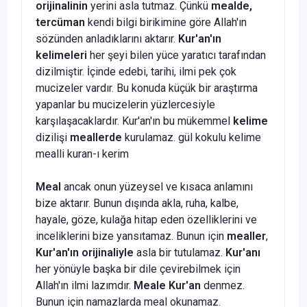
orijinalinin
yerini asla tutmaz. Çünkü
mealde,
tercüman
kendi bilgi birikimine göre Allah'ın
sözünden anladıklarını aktarır.
Kur'an'ın
kelimeleri
her şeyi bilen yüce yaratıcı tarafından
dizilmiştir. İçinde edebi, tarihi, ilmi pek çok
mucizeler vardır. Bu konuda küçük bir araştırma
yapanlar bu mucizelerin yüzlercesiyle
karşılaşacaklardır. Kur'an'ın bu mükemmel
kelime
dizilişi
meallerde
kurulamaz. gül kokulu kelime
mealli kuran-ı kerim
Meal
ancak onun yüzeysel ve kısaca anlamını
bize aktarır. Bunun dışında akla, ruha, kalbe,
hayale, göze, kulağa hitap eden özelliklerini ve
inceliklerini bize yansıtamaz. Bunun için
mealler
,
Kur'an'ın orijinaliyle
asla bir tutulamaz.
Kur'anı
her yönüyle başka bir dile çevirebilmek için
Allah'ın ilmi lazımdır.
Meale Kur'an
denmez.
Bunun için namazlarda meal okunamaz.