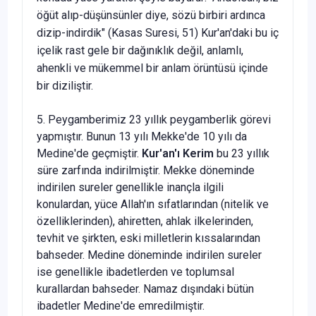
öğüt alıp-düşünsünler diye, sözü birbiri ardınca
dizip-indirdik" (Kasas Suresi, 51) Kur'an'daki bu iç
içelik rast gele bir dağınıklık değil, anlamlı,
ahenkli ve mükemmel bir anlam örüntüsü içinde
bir diziliştir.
5. Peygamberimiz 23 yıllık peygamberlik görevi
yapmıştır. Bunun 13 yılı Mekke'de 10 yılı da
Medine'de geçmiştir.
Kur'an'ı Kerim
bu 23 yıllık
süre zarfında indirilmiştir. Mekke döneminde
indirilen sureler genellikle inançla ilgili
konulardan, yüce Allah'ın sıfatlarından (nitelik ve
özelliklerinden), ahiretten, ahlak ilkelerinden,
tevhit ve şirkten, eski milletlerin kıssalarından
bahseder. Medine döneminde indirilen sureler
ise genellikle ibadetlerden ve toplumsal
kurallardan bahseder. Namaz dışındaki bütün
ibadetler Medine'de emredilmiştir.