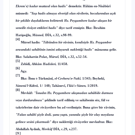
Ekrem'e) kadar muttasıl olan hadis"
demektir. Hâkim en-Nîsâbûrî
müsnedi:
"Yaşı hadis almaya elverişli olan râvilerin, hocalarından açık
bir şekilde duyduklarını belirterek Hz. Peygambere kadar ulaşan bir
senedle rivâyet ettikleri hadis"
diye tarif etmiştir. Bkz: İbrahim
Hatipoğlu,
Müsned,
DİA, c.32, s.98-99.
[4]
Mürsel hadis:
"Tâbiinden bir râvinin, kendisiyle Hz. Peygamber
arasındaki sahâbînin ismini atlayarak naklettiği hadis"
mânasına gelir.
Bkz: Salahattin Polat,
Mürsel,
DİA, c.32, s.52-54.
[5]
Zebîdî,
Ahkâm Hadisleri,
11/458.
[6]
Agy.
[7]
Bkz: İbnu t-Türkmânî,
el-Cevheru'n-Nakî,
1/343; Beyhekî,
Sünenü'l-Kübrâ,
1/
148; Tahânevî,
I'lâü's-Sünen,
1/2019.
[8]
Mevkûf:
"İsnadın Hz. Peygambere ulaşmadan sahâbîde durması
veya durdurulması"
şeklinde tarif edilmiş ve sahâbenin söz, fiil ve
takrirlerine dair rivâyetlere bu ad verilmiştir. Buna göre bir râvinin,
"Falan sahâbî şöyle dedi, şunu yaptı, yanında şöyle bir olay meydana
gelince sesini çıkarmadı"
diye naklettiği rivâyetler mevkuftur. Bkz:
Abdullah Aydınlı,
Mevkûf
DİA, c.29, s.237.
[9]