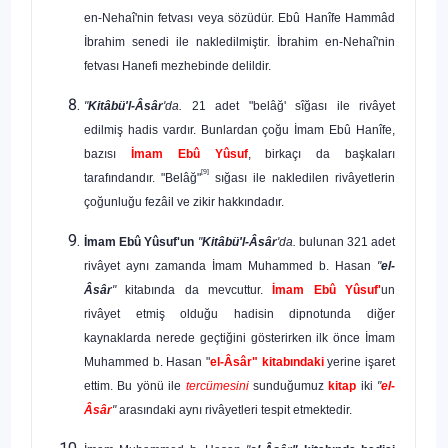
en-Nehaî'nin fetvası veya sözüdür. Ebû Hanîfe Hammâd
İbrahim se­nedi ile nakledilmiştir. İbrahim en-Nehaî'nin
fetvası Hanefi mezhebin­de delildir.
"
Kitâbü'l-Âsâr
'da.
21 adet "belâğ' sîğası ile rivâyet
edilmiş hadis vardır. Bunlardan çoğu İmam Ebû Hanîfe,
bazısı
İmam
Ebû Yûsuf
, birka­çı da başkaları
[9]
tarafındandır. "Belâğ"
sığası ile nakledilen rivâyetlerin
çoğunluğu fezâil ve zikir hakkındadır.
İmam Ebû Yûsuf'un
"
Kitâbü'l-Âsâr
'da.
bulunan 321 adet
rivâyet aynı zamanda İmam Muhammed b. Hasan
"
el-
Âsâr
"
kitabında da mev­cuttur.
İmam Ebû Yûsuf'
un
rivâyet etmiş olduğu hadisin dipnotunda diğer
kaynaklarda nerede geçtiğini gösterirken ilk önce İmam
Muham­med b. Hasan "
el-Âsâr" kitabındaki
yerine işaret
ettim. Bu yönü ile
tercümesini
sunduğumuz
kitap
iki
"
el-
Âsâr
"
arasındaki aynı rivâyetleri tespit etmektedir.