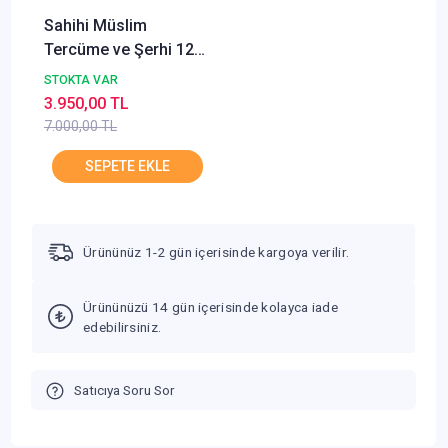
Sahihi Müslim
Tercüme ve Şerhi 12
Cilt Takım Sönmez
STOKTA VAR
Neşriyat
3.950,00 TL
7.000,00 TL
Ürününüz 1-2 gün içerisinde kargoya verilir.
Ürününüzü 14 gün içerisinde kolayca iade
edebilirsiniz.
Satıcıya Soru Sor