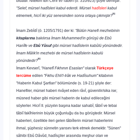
bidattir. Nitekim İbn Cerîr et-Taberî (ö. 310/923) şöyle demiştir:
"Selef, mürsel hadîsleri kabul ederdi. Mürsel
hadîsleri
kabul
[5]
etmemek, hicrî iki yüz senesin­den sonra ortaya çıkmıştır?
İmam Zebîdî (ö. 1205/1791) der ki:
"Bütün Hanefi mezhebinin
kitap­larına
bakılırsa İmam Muhammed'in görüşü de Ebû
Hanîfe ve
Ebû Yûsuf
gibi mürsel hadîslerin kabûlü yönündedir.
İmam Mâlik'in mezhebi de mürsel hadîslerin kabulü
[6]
yönündedir?
İmam Kevserî,
"Hanefî Fıkhının Esasları"
olarak
Türkçeye
tercüme
edilen
"Fıkhu Ehli'l-Irâk ve Hadîsuhum"
kitabının
"Haberin Kabul Şartla­rı" bölümünde (s. 19-21) şöyle der:
Hanefiler, mürsel haberi rivâyet eden râvî, güvenilir/sika ise;
müsned haber gibi mürsel haberin de kabul edileceğini
söylerler. Hicrî II. yüzyı­lın başına kadar sahabî, tâbiî ve tebai
tâbiî fakîhlerinin büyük çoğunluğu da bu görüştedir. Mürsel
haberleri, özellikle ileri gelen tâbiîlerin mürsel haberlerini
ihmal, şüphesiz sünnetin yarısını terk etmek demektir. "Sü­nen"
sâhibi Ebû Dâvûd, hadîsçiler arasında meşhur olan ve