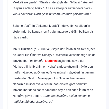
Mekkelilere yazdığı "Risalesinde şöyle der:
"Mürsel haberleri
Süfyan es-Servî, Mâlik b. Enes, Evza'îgibi âlimler delil olarak
kabul ederlerdi. Hatta Şafiî, bu konu üzerinde çok dururdu."
Salah el-Ala'î'nin "Ahkamul-Merâsîl"inde ve İbn Abdilberr'in
sözlerinde, bu konuda icmâ bulunması gerektiğini belirten bir
ifâde vardır.
İbnü'l-Türkmânî (ö. 750/1349) şöyle der: İbrahim en-Nehaî, her
ne kadar Hz. Ömer ve Subayy b. Ma'bed'e yetişememiş olsa da
İbn Abdilber
"et-Temhîd"
kitabının
başlarında şöyle der:
"Herkes bilir ki İbrahim en-Nehaî, sadece güvenilir râvîlerden
hadîs rivâyet eder. Onun tedlîs ve mürsel rivâyetlerinin tamamı
makbuldür. Saîd b. Mü-seyyeb, İbn Şîrîn ve İbrahim en-
Nehaî'nin mürsel rivâyetleri muhad-dislere göre sahihtir."
İbn Abdilber daha sonra A'meş'ten şöyle nakleder: İbrahim en-
Nehaî'ye şöyle dedim:
"Bana hadîs rivâyet ettiğin zaman, o
hadîsi isnâd ederek rivâyet et."