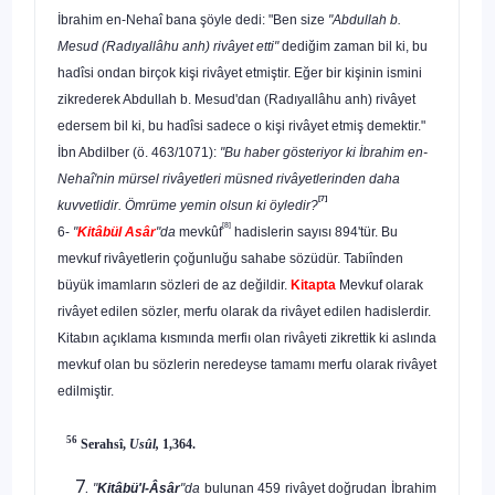
İbrahim en-Nehaî bana şöyle dedi: "Ben size
"Abdullah b.
Mesud (Radıyallâhu anh) rivâyet etti"
dediğim zaman bil ki, bu
hadîsi ondan bir­çok kişi rivâyet etmiştir. Eğer bir kişinin ismini
zikrederek Abdullah b. Mesud'dan (Radıyallâhu anh) rivâyet
edersem bil ki, bu hadîsi sadece o kişi rivâyet etmiş demektir."
İbn Abdilber (ö. 463/1071):
"Bu haber gösteriyor ki İbrahim en-
Nehaî'nin mürsel rivâyetleri müsned rivâyetlerinden daha
[7]
kuvvetlidir. Ömrü­me yemin olsun ki öyledir?
[8]
6-
"
Kitâbül Asâr
"da
mevkûf
hadislerin sayısı 894'tür. Bu
mevkuf rivâyetlerin çoğunluğu sahabe sözüdür. Tabiînden
büyük imamların söz­leri de az değildir.
Kitapta
Mevkuf olarak
rivâyet edilen sözler, merfu ola­rak da rivâyet edilen hadislerdir.
Kitabın açıklama kısmında merfiı olan rivâyeti zikrettik ki aslında
mevkuf olan bu sözlerin neredeyse tamamı merfu olarak rivâyet
edilmiştir.
56
Serahsî,
Usûl,
1,364.
"
Kitâbü'l-Âsâr
"da
bulunan 459 rivâyet doğrudan İbrahim