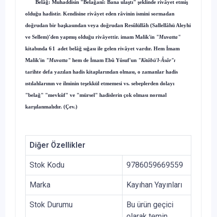
Belâğ: Muhaddisin "Belağanî: Bana ulaştı" şeklinde rivâyet etmiş
olduğu hadistir. Kendisine rivâyet eden râvinin ismini sormadan
doğrudan bir başkasından veya doğrudan Resûlüllâh (Sallellâhü Aleyhi
ve Sellem)'den yapmış olduğu rivâyettir. imam Malik'in
"Muvatta"
kitabında
61
adet belâğ sığası ile gelen rivâyet vardır. Hem İmam
Malik'in
"Muvatta"
hem de İmam Ebû Yûsuf'un
"Kitâbü'l-Âsâr"ı
tarihte defa yazılan hadis kitaplarından olması, o zamanlar hadis
ıstılahlarının ve ilminin teşekkül etmemesi vs. sebeplerden dolayı
"belağ" "mevkûf" ve "mürsel" hadislerin çok olması normal
karşılanmalıdır. (Çev.)
Diğer Özellikler
Stok Kodu
9786059669559
Marka
Kayıhan Yayınları
Stok Durumu
Bu ürün geçici
olarak temin