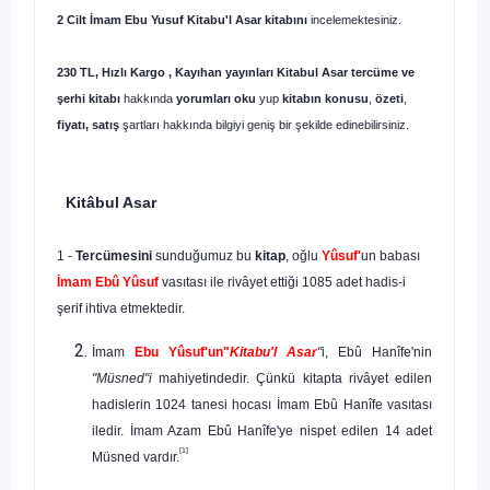
2 Cilt İmam Ebu Yusuf Kitabu'l Asar
kitabını
incelemektesiniz.
230 TL, Hızlı Kargo , Kayıhan yayınları Kitabul Asar tercüme ve
şerhi
kitabı
hakkında
yorumları oku
yup
kitabın
konusu
,
özeti
,
fiyatı, satış
şartları hakkında bilgiyi geniş bir şekilde edinebilirsiniz.
Kitâbul Asar
1 -
Tercümesini
sunduğumuz bu
kitap
, oğlu
Yûsuf'
un babası
İmam Ebû Yûsuf
vasıtası ile rivâyet ettiği 1085 adet hadis-i
şerif ihtiva etmektedir.
İmam
Ebu Yûsuf'un"
Kitabu'l Asar
"
i, Ebû Hanîfe'nin
"Müsned"i
mahiyetindedir. Çünkü kitapta rivâyet edilen
hadislerin 1024 tanesi ho­cası İmam Ebû Hanîfe vasıtası
iledir. İmam Azam Ebû Hanîfe'ye nispet edilen 14 adet
[1]
Müsned vardır.