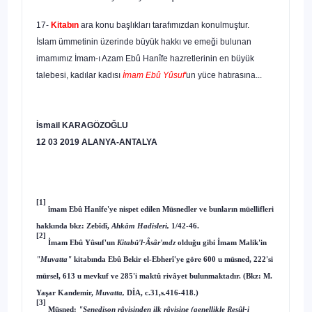
17-
Kitabın
ara konu başlıkları tarafımızdan konulmuştur.
İslam ümmetinin üzerinde büyük hakkı ve emeği bulunan
imamımız İmam-ı Azam Ebû Hanîfe hazretlerinin en büyük
talebesi, kadılar kadısı
İmam Ebû Yûsuf'
un yüce hatırasına...
İsmail KARAGÖZOĞLU
12 03 2019 ALANYA-ANTALYA
[1]
îmam Ebû Hanîfe'ye nispet edilen Müsnedler ve bunların müellifleri
hakkında bkz: Zebîdî,
Ahkâm Hadisleri,
1/42-46.
[2]
İmam Ebû Yûsuf'un
Kitabü'l-Âsâr'mdz
olduğu gibi İmam Malik'in
"Muvatta"
kitabında Ebû Bekir el-Ebherî'ye göre 600 u müsned, 222'si
mürsel, 613 u mevkuf ve 285'i maktû rivâyet bulunmaktadır. (Bkz: M.
Yaşar Kandemir,
Muvatta,
DİA, c.31,s.416-418.)
[3]
Müsned:
"Senedison râvisinden ilk râvisine (genellikle Resûl-i