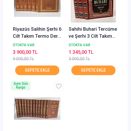
Riyazüs Salihin Şerhi 6
Sahihi Buhari Tercüme
Cilt Takım Termo Deri
ve Şerhi 3 Cilt Takım
Beka
Ravza Yayınları
STOKTA VAR
STOKTA VAR
3.900,00 TL
1.345,00 TL
9.000,00 TL
3.000,00 TL
Aynı Gün
Kargo