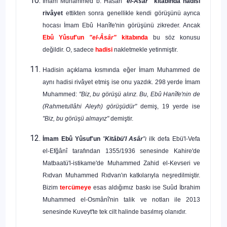
İmam Muhammed b. Hasan
"
el-Âsâr"
kitabında
hadisi
rivâyet
ettikten sonra genellikle kendi görüşünü ayrıca
hocası İmam Ebû Hanîfe'nin görüşünü zikreder. Ancak
Ebû Yûsuf'un
"el-Âsâr"
kitabında
bu söz konusu
değildir. O, sadece
hadisi
nakletmekle yetinmiştir.
Hadisin açıklama kısmında eğer İmam Muhammed de
aynı ha­disi rivâyet etmiş ise onu yazdık. 298 yerde İmam
Muhammed:
"Biz, bu görüşü alırız. Bu, Ebû Hanîfe'nin de
(Rahmetullâhi Aleyh) görüşüdür"
de­miş, 19 yerde ise
"Biz, bu görüşü almayız"
demiştir.
İmam Ebû Yûsuf'un
"
Kitâbü'l Asâr
"ı
ilk defa Ebü'l-Vefa
el-Efğânî tarafından 1355/1936 senesinde Kahire'de
Matbaatü'l-istikame'de Mu­hammed Zahid el-Kevseri ve
Rıdvan Muhammed Rıdvan'ın katkılarıyla neşredilmiştir.
Bizim
tercümeye
esas aldığımız baskı ise Suûd İbrahim
Muhammed el-Osmânî'nin talik ve notları ile 2013
senesinde Kuveyt'te tek cilt halinde basılmış olanıdır.