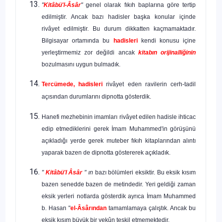
"
Kitâbü'l-Âsâr
"
genel olarak fıkıh baplarına göre tertip
edilmiştir. Ancak bazı hadisler başka konular içinde
rivâyet edilmiştir. Bu durum dikkatten kaçmamaktadır.
Bilgisayar ortamında bu
hadisleri
kendi konu­su içine
yerleştirmemiz zor değildi ancak
kitabın orijinalliğinin
bozulma­sını uygun bulmadık.
Tercümede, hadisleri
rivâyet eden ravilerin cerh-tadil
açısından durumlarını dipnotta gösterdik.
Hanefi mezhebinin imamları rivâyet edilen hadisle ihticac
edip etmediklerini gerek İmam Muhammed'in görüşünü
açıkladığı yerde ge­rek muteber fıkıh kitaplarından alıntı
yaparak bazen de dipnotta göstere­rek açıkladık.
"
Kitâbü'l Âsâr
" ın
bazı bölümleri eksiktir. Bu eksik kısım
bazen senedde bazen de metindedir. Yeri geldiği zaman
eksik yerleri notlarda gösterdik ayrıca İmam Muhammed
b. Hasan "
el-Âsârından
tamamlama­ya çalıştık. Ancak bu
eksik kısım büyük bir yekûn teşkil etmemektedir.