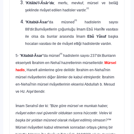
"
Kitâbü'l-Âsâr'da
;
merfu, mevkuf, mürsel ve belâğ
[2]
şeklinde rivâyet edilen hadisler vardır.
[3]
"
Kitabül-Âsar
"da müsned
hadislerin sayısı
88'dir.Burivâyetlerin çoğunluğu İmam Ebû Hanîfe vasıtası
ile olsa da bunlar arasında İmam
Ebû Yûsuf
başka
hocaları vasıtası ile de rivâyet ettiği hadislerde vardın.
[4]
5- "
Kitabül-Âsar
"da mürsel
hadislerin sayısı 237'dir.Bunların
ekseriyeti İbrahim en-Nehaî hazretlerinin mürselleridir.
Mürsel
hadis
, Hanefi alimlerine göre delildir. İbrahim en-Nehaî'nin
mürsel rivâyetlerini diğer âlimler de kabul etmişlerdir. İbrahim
en-Nehaî'nin mürsel rivâyetlerinin ekserisi Abdullah b. Mesud
ve Hz. Aişe'dendir.
İmam Serahsî der ki:
"Bize göre mürsel ve munkatı haber,
rivâyet eden ravi güvenilir olduktan sonra hüccettir. Velev ki
başka bir yoldan müsned ola­rak rivâyet edilmiş olmasın?™
Mürsel rivâyetleri kabul etmemek sonradan ortaya çıkmış bir