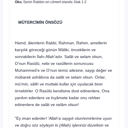
Oku
, Senin Rabbin en cömert olandır. Alak 1-2
MÜTERCİMİN ÖNSÖZÜ
Hamd, âlemlerin Rabbi, Rahman, Rahim, amellerin
karşılık göreceği gü­nün Mâliki, öncekilerin ve
sonrakilerin İlahı Allah'adır. Salât ve selam olsun,
O'nun Rasûlü, nebi ve rasûllerin sonuncusu
Muhammed'e ve O'nun temiz ailesine, saygı değer ve
mübarek ashâbına da salât ve selam olsun. Onlar,
mü'min, sâlih ve muttaki kullar için uyulacak birer
örnektirler. O Rasûlü ken­disine dost edinenlere, Ona
yardım edenlere ve kıyâmete kadar onu rehber
edinenlere de salât ve selâm olsun!
"Ey
iman edenler! 'Allah'a saygılı olun/emirlerine uyun
ve doğru söz söyleyin ki (Allah) işlerinizi düzeltsin ve