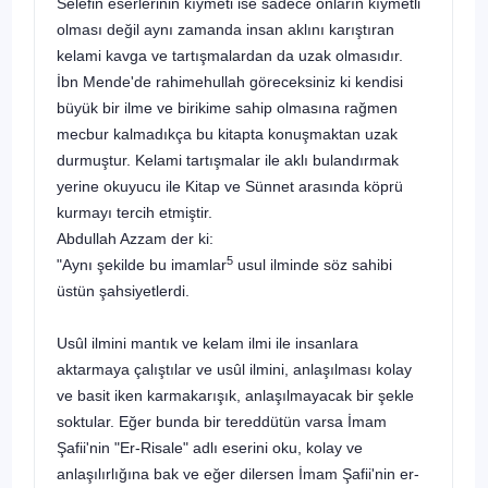
Selefin eserlerinin kıymeti ise sadece onların kıymetli
olması değil aynı zamanda insan aklını karıştıran
kelami kavga ve tartışmalardan da uzak ol­masıdır.
İbn Mende'de
rahimehullah
göreceksiniz ki kendisi
büyük bir ilme ve bi­rikime sahip olmasına rağmen
mecbur kalmadıkça bu kitapta konuşmaktan uzak
durmuştur. Kelami tartışmalar ile aklı bulandırmak
yerine okuyucu ile Kitap ve Sünnet arasında köprü
kurmayı tercih etmiştir.
Abdullah Azzam der ki:
5
"Aynı şekilde bu imamlar
usul ilminde söz sahibi
üstün şahsiyetlerdi.
Usûl ilmini mantık ve kelam ilmi ile insanlara
aktarmaya çalıştılar ve usûl ilmini, anlaşılması kolay
ve basit iken karmakarışık, anlaşılmayacak bir şekle
soktular. Eğer bunda bir tereddütün varsa İmam
Şafii'nin "Er-Risale" adlı eserini oku, kolay ve
anlaşılırlığına bak ve eğer dilersen İmam Şafii'nin er-