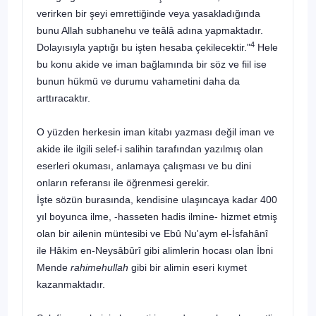
verirken bir şeyi emrettiğinde veya yasakladığında
bunu Allah subhanehu ve teâlâ adına yapmaktadır.
4
Dolayısıyla yaptığı bu işten hesaba çekilecektir."
Hele
bu konu akide ve iman bağlamında bir söz ve fiil ise
bunun hükmü ve durumu vahametini daha da
arttıracaktır.
O yüzden herkesin iman kitabı yazması değil iman ve
akide ile ilgili selef-i salihin tarafından yazılmış olan
eserleri okuması, anlamaya çalışması ve bu dini
onların referansı ile öğrenmesi gerekir.
İşte sözün burasında, kendisine ulaşıncaya kadar 400
yıl boyunca ilme, -hasseten hadis ilmine- hizmet etmiş
olan bir ailenin müntesibi ve Ebû Nu'aym el-İsfahânî
ile Hâkim en-Neysâbûrî gibi alimlerin hocası olan İbni
Mende
rahimehullah
gibi bir alimin eseri kıymet
kazanmaktadır.