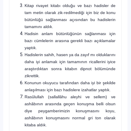
Kitap rivayet kitabı olduğu ve bazı hadisler de
tam metin olarak zik-redilmediği için biz de konu
bütünlüğü sağlanması açısından bu hadislerin
tamamını aldık.
Hadisin anlam bütünlüğünün sağlanması için
bazı cümlelerin arasına gerekli bazı açıklamalar
yaptık.
Hadislerin sahih, hasen ya da zayıf mı olduklarını
daha iyi anlamak için tamamının ricallerini iyice
araştırdıktan sonra kitabın dipnot bölümünde
zikrettik.
Konunun okuyucu tarafından daha iyi bir şekilde
anlaşılması için bazı hadislere izahatlar yaptık.
Rasûlullah
(sallallâhu aleyhi ve sellem)
ve
ashâbının arasında geçen ko­nuşma belli olsun
diye peygamberimizin konuşmasını koyu,
ashâbının ko­nuşmasını normal gri ton olarak
kitaba aldık.