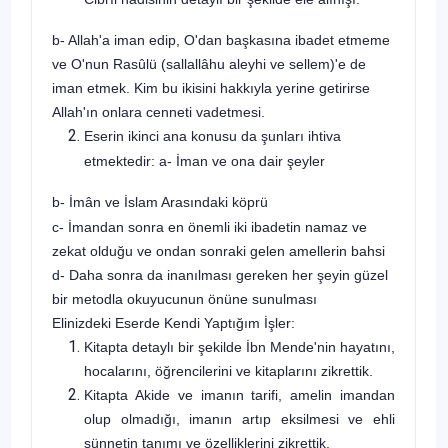
b- Allah'a iman edip, O'dan başkasına ibadet etmeme
ve O'nun Rasûlü
(sallallâhu aleyhi ve sellem)
'e de
iman etmek. Kim bu ikisini hakkıyla yerine geti­rirse
Allah'ın onlara cenneti vadetmesi.
Eserin ikinci ana konusu da şunları ihtiva
etmektedir: a- İman ve ona dair şeyler
b- İmân ve İslam Arasındaki köprü
c- İmandan sonra en önemli iki ibadetin namaz ve
zekat olduğu ve ondan sonraki gelen amellerin bahsi
d- Daha sonra da inanılması gereken her şeyin güzel
bir metodla oku­yucunun önüne sunulması
Elinizdeki Eserde Kendi Yaptığım İşler:
Kitapta detaylı bir şekilde İbn Mende'nin hayatını,
hocalarını, öğren­cilerini ve kitaplarını zikrettik.
Kitapta Akide ve imanın tarifi, amelin imandan
olup olmadığı, ima­nın artıp eksilmesi ve ehli
sünnetin tanımı ve özelliklerini zikrettik.