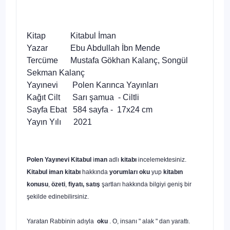
Kitap Kitabul İman
Yazar Ebu Abdullah İbn Mende
Tercüme Mustafa Gökhan Kalanç, Songül
Sekman Kalanç
Yayınevi Polen Karınca Yayınları
Kağıt Cilt Sarı şamua - Ciltli
Sayfa Ebat 584 sayfa - 17x24 cm
Yayın Yılı 2021
Polen Yayınevi
Kitabul
i
man
adlı
kitabı
incelemektesiniz.
Kitabul iman kitabı
hakkında
yorumları oku
yup
kitabın
konusu
,
özeti
,
fiyatı, satış
şartları hakkında bilgiyi geniş bir
şekilde edinebilirsiniz.
Yaratan Rabbinin adıyla
oku
. O, insanı " alak " dan yarattı.