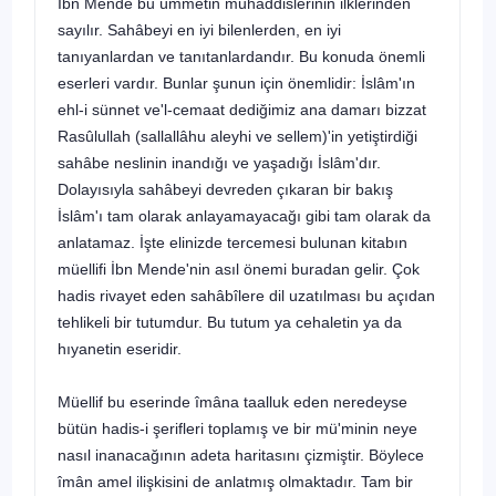
İbn Mende bu ümmetin muhaddislerinin ilklerinden
sayılır. Sahâbeyi en iyi bilenlerden, en iyi
tanıyanlardan ve tanıtanlardandır. Bu konuda önemli
eserleri vardır. Bunlar şunun için önemlidir: İslâm'ın
ehl-i sünnet ve'l-cemaat dediğimiz ana damarı bizzat
Rasûlullah
(sallallâhu aleyhi ve sellem
)'in yetiştirdiği
sahâbe neslinin inandığı ve yaşadığı İslâm'dır.
Dolayısıyla sahâbeyi devre­den çıkaran bir bakış
İslâm'ı tam olarak anlayamayacağı gibi tam olarak da
anlatamaz. İşte elinizde tercemesi bulunan kitabın
müellifi İbn Mende'nin asıl önemi buradan gelir. Çok
hadis rivayet eden sahâbîlere dil uzatılması bu açı­dan
tehlikeli bir tutumdur. Bu tutum ya cehaletin ya da
hıyanetin eseridir.
Müellif bu eserinde îmâna taalluk eden neredeyse
bütün hadis-i şerifleri toplamış ve bir mü'minin neye
nasıl inanacağının adeta haritasını çizmiştir. Böylece
îmân amel ilişkisini de anlatmış olmaktadır. Tam bir