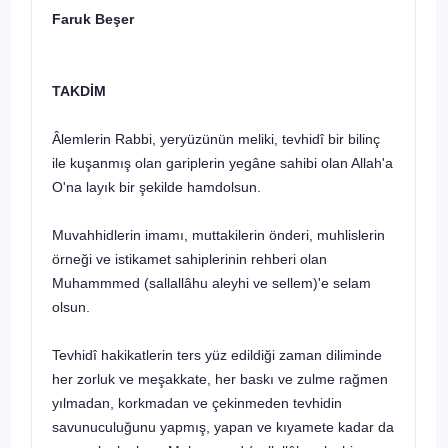
Faruk Beşer
TAKDİM
Âlemlerin Rabbi, yeryüzünün meliki, tevhidî bir bilinç
ile kuşanmış olan gariplerin yegâne sahibi olan Allah'a
O'na layık bir şekilde hamdolsun.
Muvahhidlerin imamı, muttakilerin önderi, muhlislerin
örneği ve istika­met sahiplerinin rehberi olan
Muhammmed
(sallallâhu aleyhi ve sellem)
'e selam
olsun.
Tevhidî hakikatlerin ters yüz edildiği zaman diliminde
her zorluk ve me­şakkate, her baskı ve zulme rağmen
yılmadan, korkmadan ve çekinmeden tevhidin
savunuculuğunu yapmış, yapan ve kıyamete kadar da