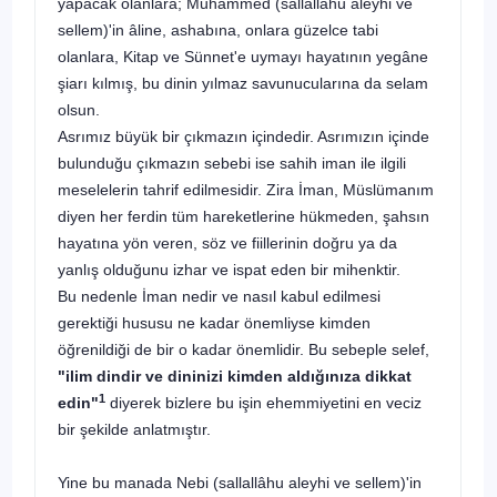
yapacak olanlara; Muhammed
(sallallâhu aleyhi ve
sellem
)'in âline, ashabına, onlara gü­zelce tabi
olanlara, Kitap ve Sünnet'e uymayı hayatının yegâne
şiarı kılmış, bu dinin yılmaz savunucularına da selam
olsun.
Asrımız büyük bir çıkmazın içindedir. Asrımızın içinde
bulunduğu çıkma­zın sebebi ise sahih iman ile ilgili
meselelerin tahrif edilmesidir. Zira İman, Müslümanım
diyen her ferdin tüm hareketlerine hükmeden, şahsın
hayatına yön veren, söz ve fiillerinin doğru ya da
yanlış olduğunu izhar ve ispat eden bir mihenktir.
Bu nedenle İman nedir ve nasıl kabul edilmesi
gerektiği hususu ne kadar önemliyse kimden
öğrenildiği de bir o kadar önemlidir. Bu sebeple selef,
"ilim dindir ve dininizi kimden aldığınıza dikkat
1
edin"
diyerek bizle­re bu işin ehemmiyetini en veciz
bir şekilde anlatmıştır.
Yine bu manada Nebi
(sallallâhu aleyhi ve sellem
)'in