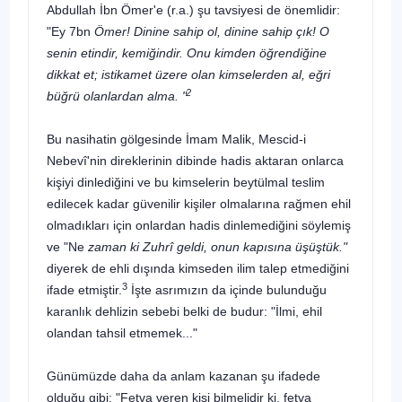
Abdullah İbn Ömer'e (r.a.) şu tavsiyesi de önemlidir:
"Ey 7bn
Ömer! Dinine sahip ol, dinine sahip çık! O
senin etindir, kemiğindir. Onu kimden öğrendiğine
dikkat et; istikamet üzere olan kimselerden al, eğri
2
büğrü olanlardan alma.
"
Bu nasihatin gölgesinde İmam Malik, Mescid-i
Nebevî'nin direklerinin dibinde hadis aktaran onlarca
kişiyi dinlediğini ve bu kimselerin beytülmal teslim
edilecek kadar güvenilir kişiler olmalarına rağmen ehil
olmadıkları için onlardan hadis dinlemediğini söylemiş
ve "Ne
zaman ki Zuhrî geldi, onun kapısına üşüştük."
diyerek de ehli dışında kimseden ilim talep etmediğini
3
ifa­de etmiştir.
İşte asrımızın da içinde bulunduğu
karanlık dehlizin sebebi belki de budur: "İlmi, ehil
olandan tahsil etmemek..."
Günümüzde daha da anlam kazanan şu ifadede
olduğu gibi: "Fetva ve­ren kişi bilmelidir ki, fetva