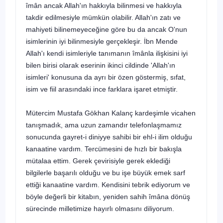
îmân ancak Allah'ın hakkıyla bilinmesi ve hakkıyla
takdir edilmesiyle mümkün olabilir. Allah'ın zatı ve
mahiyeti bilinemeyeceğine göre bu da ancak O'nun
isimleri­nin iyi bilinmesiyle gerçekleşir. İbn Mende
Allah'ı kendi isimleriyle tanımanın îmânla ilişkisini iyi
bilen birisi olarak eserinin ikinci cildinde 'Allah'ın
isimleri' konusuna da ayrı bir özen göstermiş, sıfat,
isim ve fiil arasındaki ince farklara işaret etmiştir.
Mütercim Mustafa Gökhan Kalanç kardeşimle vicahen
tanışmadık, ama uzun zamandır telefonlaşmamız
sonucunda gayret-i diniyye sahibi bir ehl-i ilim olduğu
kanaatine vardım. Tercümesini de hızlı bir bakışla
mütalaa et­tim. Gerek çevirisiyle gerek eklediği
bilgilerle başarılı olduğu ve bu işe büyük emek sarf
ettiği kanaatine vardım. Kendisini tebrik ediyorum ve
böyle değerli bir kitabın, yeniden sahih îmâna dönüş
sürecinde milletimize hayırlı olmasını diliyorum.