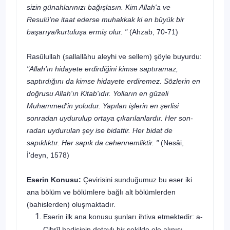
sizin günahlarınızı bağışlasın. Kim Allah'a ve
Resulü'ne itaat ederse muhakkak ki en büyük bir
başarıya/kurtu­luşa ermiş olur. "
(Ahzab, 70-71)
Rasûlullah
(sallallâhu aleyhi ve sellem)
şöyle buyurdu:
"Allah'ın hidayete er­dirdiğini kimse saptıramaz,
saptırdığını da kimse hidayete erdiremez. Sözle­rin en
doğrusu Allah'ın Kitab'ıdır. Yolların en güzeli
Muhammed'in yoludur. Yapılan işlerin en şerlisi
sonradan uydurulup ortaya çıkarılanlardır. Her son­
radan uydurulan şey ise bidattir. Her bidat de
sapıklıktır. Her sapık da cehen­nemliktir. "
(Nesâi,
İ
'deyn, 1578)
Eserin Konusu:
Çevirisini sunduğumuz bu eser iki
ana bölüm ve bö­lümlere bağlı alt bölümlerden
(bahislerden) oluşmaktadır.
Eserin ilk ana konusu şunları ihtiva etmektedir: a-
Cibrîl hadisinin detaylı bir şekilde ele alınışı.