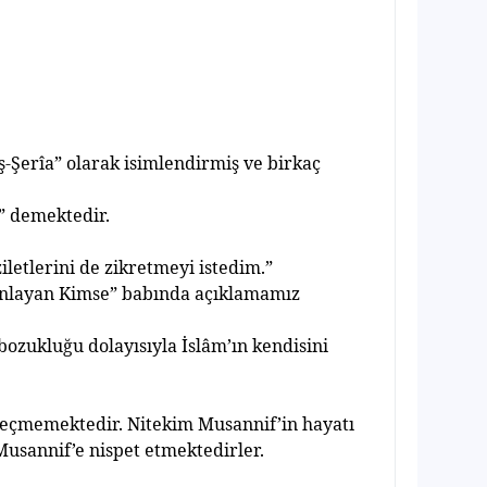
ş
-
Ş
erîa” olarak isimlendirmi
ş
ve birkaç
” demektedir.
iletlerini de zikretmeyi istedim.”
anlayan Kimse” bab
ı
nda aç
ı
klamam
ı
z
bozuklu
ğ
u dolay
ı
s
ı
yla
İ
slâm’
ı
n kendisini
 geçmemektedir. Nitekim Musannif’in hayat
ı
usannif’e nispet etmektedirler.