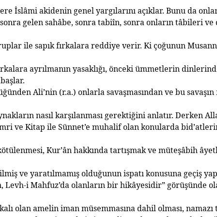
zere
İ
slâmi akidenin genel yarg
ı
lar
ı
n
ı
aç
ı
klar. Bunu da onla
n sonra gelen sahâbe, sonra tabiîn, sonra onlar
ı
n tâbileri ve
ruplar ile sap
ı
k f
ı
rkalara reddiye verir. Ki ço
ğ
unun Musannif
rkalara ayr
ı
lman
ı
n yasakl
ığı
, önceki ümmetlerin dinlerind
 ba
ş
lar.
ü
ğ
ünden Ali’nin (r.a.) onlarla sava
ş
mas
ı
ndan ve bu sava
şı
n 
ynaklar
ı
n nas
ı
l kar
şı
lanmas
ı
gerekti
ğ
ini anlat
ı
r. Derken All
mri ve Kitap ile Sünnet’e muhalif olan konularda bid’atle
ötülenmesi, Kur’ân hakk
ı
nda tart
ış
mak ve müte
ş
âbih âyet
ilmi
ş
ve yarat
ı
lmam
ış
oldu
ğ
unun ispat
ı
konusuna geçi
ş
yap
n, Levh-i Mahfuz’da olanlar
ı
n bir hikâyesidir” görü
ş
ünde ol
akal
ı
olan amelin iman müsemmas
ı
na dahil olmas
ı
, namaz
ı