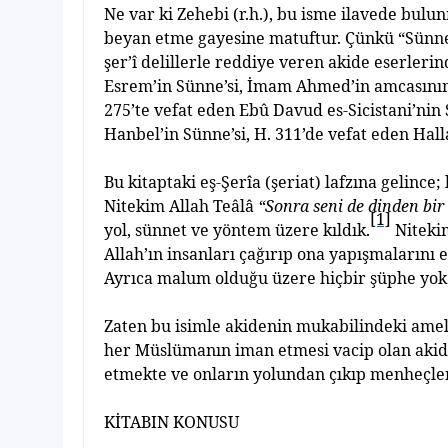
Ne var ki Zehebi (r.h.), bu isme ilavede bul
beyan etme gayesine matuftur. Çünkü “Sünne
ş
er’î delillerle reddiye veren akide eserleri
Esrem’in Sünne’si,
İ
mam Ahmed’in amcas
ı
n
ı
275’te vefat eden Ebû Davud es-Sicistani’nin 
Hanbel’in Sünne’si, H. 311’de vefat eden Hall
Bu kitaptaki e
ş
-
Ş
erîa (
ş
eriat) lafz
ı
na gelince;
Nitekim Allah Teâlâ
“Sonra seni de dinden bir
[1]
yol, sünnet ve yöntem üzere k
ı
ld
ı
k.
Nitekim
Allah’
ı
n insanlar
ı
ça
ğı
r
ı
p ona yap
ış
malar
ı
n
ı
e
Ayr
ı
ca malum oldu
ğ
u üzere hiçbir
ş
üphe yok 
Zaten bu isimle akidenin mukabilindeki amel
her Müslüman
ı
n iman etmesi vacip olan aki
etmekte ve onlar
ı
n yolundan ç
ı
k
ı
p menheçle
KITAB
I
N KONUSU