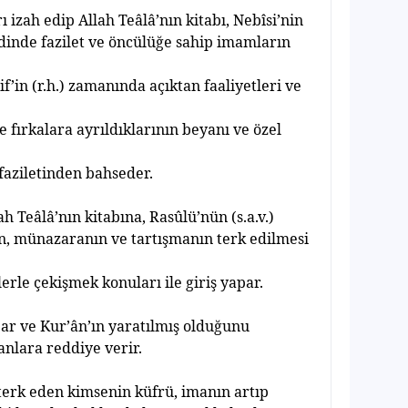
r
ı
izah edip Allah Teâlâ’n
ı
n kitab
ı
, Nebîsi’nin
 dinde fazilet ve öncülü
ğ
e sahip imamlar
ı
n
’in (r.h.) zaman
ı
nda aç
ı
ktan faaliyetleri ve
e f
ı
rkalara ayr
ı
ld
ı
klar
ı
n
ı
n beyan
ı
ve özel
faziletinden bahseder.
ah Teâlâ’n
ı
n kitab
ı
na, Rasûlü’nün (s.a.v.)
rin, münazaran
ı
n ve tart
ış
man
ı
n terk edilmesi
lerle çeki
ş
mek konular
ı
ile giri
ş
yapar.
ar ve Kur’ân’
ı
n yarat
ı
lm
ış
oldu
ğ
unu
anlara reddiye verir.
terk eden kimsenin küfrü, iman
ı
n art
ı
p