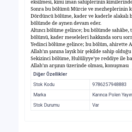
eksilmesi, kimi iman sahiplerinin kimilerind
Sonra bu bölümü Mürcie ve mezheplerinin k
Dördüncü bölüme, kader ve kaderle alakal
ı
b
bölümde de aynen devam eder.
Alt
ı
nc
ı
bölüme gelince; bu bölümde sahâbe, t
bölümü, kader meseleleri hakk
ı
nda soru so
Yedinci bölüme gelince; bu bölüm, ahirette 
Allah’
ı
n
ş
an
ı
na lay
ı
k bir
ş
ekilde sahip oldu
ğ
u
Sekizinci bölüme, Hulûliyye’ye reddiye ile b
Allah’
ı
n ar
şı
n
ı
n üzerinde olmas
ı
, konu
ş
mas
ı
Diğer Özellikler
Stok Kodu
9786257948883
Marka
Karınca Polen Yayın
Stok Durumu
Var