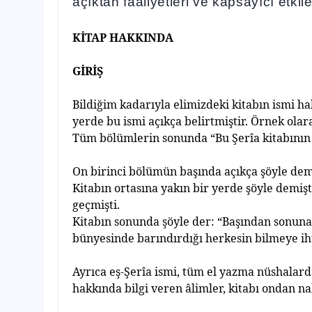
açıktan faaliyetleri ve kapsayıcı etkile
K
İ
TAP HAKKINDA
GIRI
Ş
Bildi
ğ
im kadar
ı
yla elimizdeki kitab
ı
n ismi h
yerde bu ismi aç
ı
kça belirtmi
ş
tir. Örnek olar
Tüm bölümlerin sonunda “Bu
Ş
erîa kitab
ı
n
ı
n
On birinci bölümün ba
şı
nda aç
ı
kça
ş
öyle dem
Kitab
ı
n ortas
ı
na yak
ı
n bir yerde
ş
öyle demi
ş
geçmi
ş
ti.
Kitab
ı
n sonunda
ş
öyle der: “Ba
şı
ndan sonuna 
bünyesinde bar
ı
nd
ı
rd
ığı
herkesin bilmeye ih
Ayr
ı
ca e
ş
-
Ş
erîa ismi, tüm el yazma nüshalard
hakk
ı
nda bilgi veren âlimler, kitab
ı
ondan nak