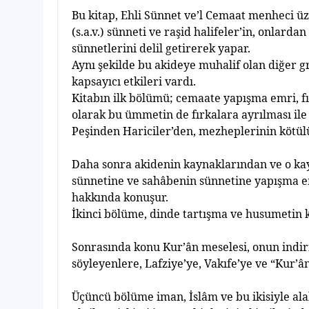
Bu kitap, Ehli Sünnet ve’l Cemaat menheci ü
(s.a.v.) sünneti ve ra
ş
id halifeler’in, onlarda
sünnetlerini delil getirerek yapar.
Ayn
ı
ş
ekilde bu akideye muhalif olan di
ğ
er g
kapsay
ı
c
ı
etkileri vard
ı
.
Kitab
ı
n ilk bölümü; cemaate yap
ış
ma emri, f
ı
olarak bu ümmetin de f
ı
rkalara ayr
ı
lmas
ı
ile
Pe
ş
inden Hariciler’den, mezheplerinin kötül
Daha sonra akidenin kaynaklar
ı
ndan ve o ka
sünnetine ve sahâbenin sünnetine yap
ış
ma e
hakk
ı
nda konu
ş
ur.
İ
kinci bölüme, dinde tart
ış
ma ve husumetin k
Sonras
ı
nda konu Kur’ân meselesi, onun indir
söyleyenlere, Lafziye’ye, Vak
ı
fe’ye ve “Kur’â
Üçüncü bölüme iman,
İ
slâm ve bu ikisiyle al