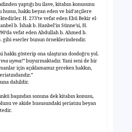
endinden yapt
ığı
bu ilave, kitab
ı
n konusunu
Bu husus, hakk
ı
beyan eden ve bid’atçilere
tedirler. H. 273’te vefat eden Ebû Bekir el-
Hanbel b.
İ
shak b. Hanbel’in Sünne’si, H.
 290’da vefat eden Abdullah b. Ahmed b.
b. gibi eserler bunun örneklerindendir.
ani hakk
ı
gösterip ona ula
ş
t
ı
ran dosdo
ğ
ru yol.
r
ı
na uyma!”
buyurmaktad
ı
r. Yani seni de bir
manlar için aç
ı
klamam
ı
z gereken hakk
ı
n,
eriat
ı
ndand
ı
r.”
s
ı
na dahildir.
Çünkü ba
şı
ndan sonuna dek kitab
ı
n konusu,
yolunu ve akide hususundaki
ş
eriat
ı
n
ı
beyan
edir.