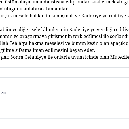
en üstün olu
ş
u, imanda istisna edip ondan sual etmek vb. g
ötülü
ğ
ünü anlatarak tamamlar.
irçok mesele hakk
ı
nda konu
ş
mak ve Kaderiye’ye reddiye 
abiîn ve di
ğ
er selef âlimlerinin Kaderiye’ye verdi
ğ
i reddi
rman
ı
n ve ara
ş
t
ı
rmaya giri
ş
menin terk edilmesi ile sonland
ı
Allah Teâlâ’ya bakma meselesi ve bunun kesin olan apaç
ı
k d
 gülme s
ı
fat
ı
na iman edilmesini beyan eder.
a
ş
lar. Sonra Cehmiyye ile onlarla uyum içinde olan Mutezile
ları