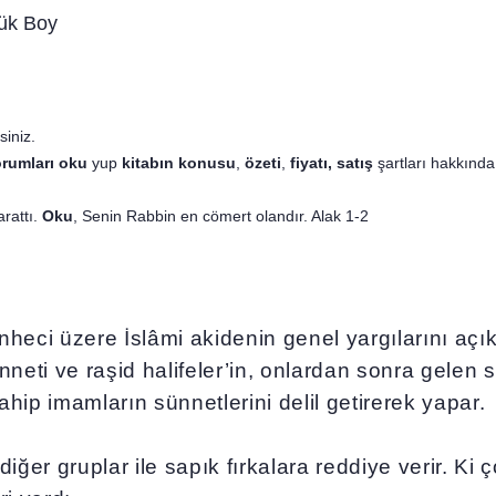
yük Boy
iniz.
orumları oku
yup
kitabın
konusu
,
özeti
,
fiyatı, satış
şartları hakkında b
arattı.
Oku
, Senin Rabbin en cömert olandır. Alak 1-2
heci üzere İslâmi akidenin genel yargılarını açık
sünneti ve raşid halifeler’in, onlardan sonra gelen
ahip imamların sünnetlerini delil getirerek yapar.
iğer gruplar ile sapık fırkalara reddiye verir. K