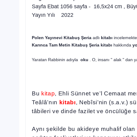
Sayfa Ebat 1056 sayfa - 16,5x24 cm , Bü
Yayın Yılı 2022
Polen Yayınevi
Kitabuş Şeria
adlı
kitabı
incelemektes
Karınca Tam Metin Kitabuş Şeria kitabı
hakkında
y
Yaratan Rabbinin adıyla
oku
. O, insanı " alak " dan y
Bu
kitap
, Ehli Sünnet ve’l Cemaat men
Teâlâ’nın
kitabı
, Nebîsi’nin (s.a.v.) 
tâbileri ve dinde fazilet ve öncülüğe s
Aynı şekilde bu akideye muhalif olan d