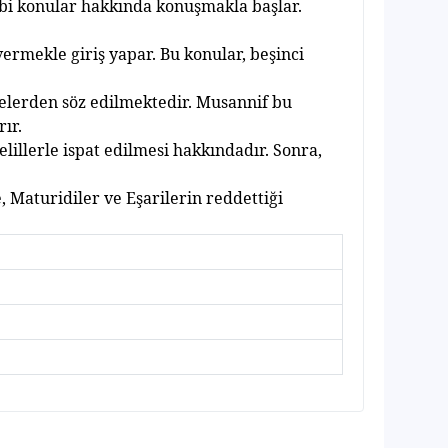
ibi konular hakk
ı
nda konu
ş
makla ba
ş
lar.
vermekle giri
ş
yapar. Bu konular, be
ş
inci
yelerden söz edilmektedir. Musannif bu
r
ı
r.
elillerle ispat edilmesi hakk
ı
ndad
ı
r. Sonra,
, Maturidiler ve E
ş
arilerin reddetti
ğ
i