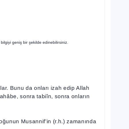
ilgiyi geniş bir şekilde edinebilirsiniz.
lar. Bunu da onları izah edip Allah
 sahâbe, sonra tabiîn, sonra onların
i çoğunun Musannif’in (r.h.) zamanında