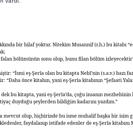
ri vardı.
akk
ı
nda bir hilaf yoktur. Nitekim Musannif (r.h.) bu kitab
ı
“e
ak;
 falan bölümünün sonu olup, bunu filan bölüm izleyecektir
i
ş
tir: “
İ
smi e
ş
-
Ş
erîa olan bu kitapta Nebî’nin (s.a.v.) baz
ı
faz
tir: “Daha önce kitab
ı
n, yani e
ş
-
Ş
erîa kitab
ı
n
ı
n “
Ş
efaati Yal
dek bu kitapta, yani e
ş
-
Ş
erîa’da, ço
ğ
u insan
ı
n mezhebinin 
tiyaç duydu
ğ
u
ş
eylerden bildi
ğ
im kadar
ı
n
ı
yazd
ı
m.”
a mevcut olup, hiçbirinde bu isme muhalif ba
ş
ka bir isim
ledenler, faydalan
ı
p istifade edenler de e
ş
-
Ş
erîa kitab
ı
n
ı
M