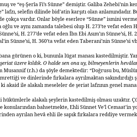
unmu
ş
ve “e
ş
-
Ş
erîa Fi’s Sünne” demi
ş
tir. Galiba Zehebi’nin k
” lafz
ı
, selefin dilinde bid’atin kar
şı
t
ı
olan anlam
ı
ndad
ı
r. 
nde çokça vard
ı
r. Onlar böyle eserlere “Sünne” ismini vermek
n o
ğ
lu ve ayn
ı
zamanda talebesi olup H. 273’te vefat eden 
Sünne’si, H. 277’de vefat eden
İ
bn Ebi As
ı
m’
ı
n Sünne’si, H.
al’in Sünne’si, H. 360’ta vefat eden Taberani’nin Sünne’si v
 bana görünen o ki, bununla lügat manas
ı
kastedilmi
ş
tir. Y
ş
eriat üzere k
ı
ld
ı
k. O halde sen ona uy, bilmeyenlerin hevâla
 Musannif (r.h.) da
ş
öyle demektedir: “Do
ğ
rusu bu, Müslü
mretti
ğ
i ve dinlerinde f
ı
rkalara ayr
ı
lmaktan sak
ı
nd
ı
rd
ığı
ş
ki akaid ile alakal
ı
meseleler de
ş
eriat lafz
ı
n
ı
n genel mana
i hükümlerle alakal
ı
ş
eylerin kastedilmi
ş
olmas
ı
uzakt
ı
r. 
de konular
ı
ndan bahsetmekte, Ehli Sünnet Ve’l Cemaat’in 
rinden ayr
ı
lan hevâ ehli ile sap
ı
k f
ı
rkalara reddiye vermekt