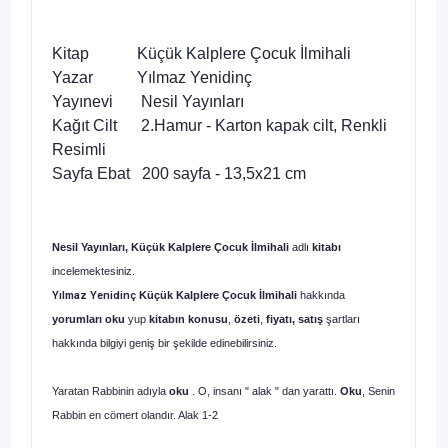
Kitap Küçük Kalplere Çocuk İlmihali
Yazar Yılmaz Yenidinç
Yayınevi Nesil Yayınları
Kağıt Cilt 2.Hamur - Karton kapak cilt, Renkli
Resimli
Sayfa Ebat 200 sayfa - 13,5x21 cm
Nesil Yayınları, Küçük Kalplere Çocuk İlmihali
adlı
kitabı
incelemektesiniz.
Yılmaz Yenidinç
Küçük Kalplere Çocuk İlmihali
hakkında
yorumları oku
yup
kitabın
konusu
,
özeti
,
fiyatı, satış
şartları
hakkında
bilgiyi geniş bir şekilde edinebilirsiniz.
Yaratan Rabbinin adıyla
oku
. O, insanı " alak " dan yarattı.
Oku
, Senin
Rabbin en cömert olandır. Alak 1-2