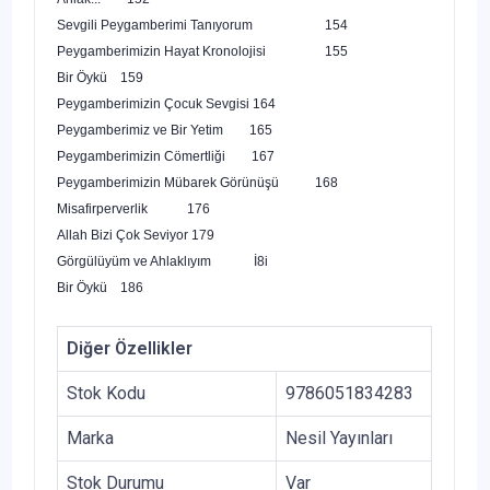
Sevgili Peygamberimi Tanıyorum
154
Peygamberimizin Hayat Kronolojisi
155
Bir Öykü
159
Peygamberimizin Çocuk Sevgisi
164
Peygamberimiz ve Bir Yetim
165
Peygamberimizin Cömertliği
167
Peygamberimizin Mübarek Görünüşü
168
Misafirperverlik
176
Allah Bizi Çok Seviyor
179
Görgülüyüm ve Ahlaklıyım
İ8i
Bir Öykü
186
Diğer Özellikler
Stok Kodu
9786051834283
Marka
Nesil Yayınları
Stok Durumu
Var