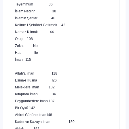
Teyemmüm
36
İslam Nedir?
38
İslamın Şartları
40
Kelime-i Şehâdet Getirmek
42
Namaz Kılmak
44
Oruç
108
Zekat
No
Hac
İte
İman 115
Allah'a İman
118
Esma-i Hüsna I26
Meleklere İman
132
Kitaplara İman
134
Peygamberlere İman
137
Bir Öykü
142
Ahiret Gününe İman
İ48
Kader ve Kazaya İman
150
Ahlak...
152