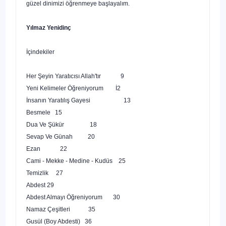
güzel dinimizi öğrenmeye başlayalım.
Yılmaz
Yenidinç
İçindekiler
Her Şeyin Yaratıcısı Allah'tır
9
Yeni Kelimeler Öğreniyorum
İ2
İnsanın Yaratılış Gayesi
13
Besmele
15
Dua Ve Şükür
18
Sevap Ve Günah
20
Ezan
22
Cami - Mekke - Medine - Kudüs
25
Temizlik
27
Abdest 29
Abdest Almayı Öğreniyorum
30
Namaz Çeşitleri
35
Gusül (Boy Abdesti)
36