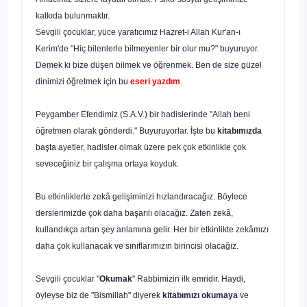
katkıda bulunmaktır.
Sevgili çocuklar, yüce yaratıcımız Hazret-i Allah Kur'an-ı
Kerim'de "Hiç bilenlerle bilmeyenler bir olur mu?" buyuruyor.
Demek ki bize düşen bilmek ve öğrenmek. Ben de size güzel
dinimizi öğretmek için bu
eseri yazdım
.
Peygamber Efendimiz (S.A.V.) bir hadislerinde "Allah beni
öğretmen olarak gönderdi." Buyuruyorlar. İşte bu
kitabımızda
başta ayetler, hadisler olmak üzere pek çok etkinlikle çok
seveceğiniz bir çalışma ortaya koyduk.
Bu etkinliklerle zekâ gelişiminizi hızlandıracağız. Böylece
derslerimizde çok daha başarılı olacağız. Zaten zekâ,
kullandıkça artan şey anlamına gelir. Her bir etkinlikte zekâmızı
daha çok kullanacak ve sınıflarımızın birincisi olacağız.
Sevgili çocuklar "
Okumak
" Rabbimizin ilk emridir. Haydi,
öyleyse biz de "Bismillah" diyerek
kitabımızı
okumaya
ve