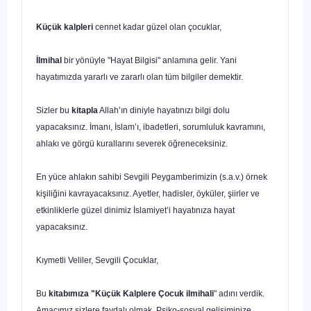
Küçük kalpleri
cennet kadar güzel olan çocuklar,
İlmihal
bir yönüyle "Hayat Bilgisi" anlamına gelir. Yani
hayatımızda yararlı ve zararlı olan tüm bilgiler demektir.
Sizler bu
kitapla
Allah’ın diniyle hayatınızı bilgi dolu
yapacaksınız. İmanı, İslam’ı, ibadetleri, sorumluluk kavramını,
ahlakı ve görgü kurallarını severek öğreneceksiniz.
En yüce ahlakın sahibi Sevgili Peygamberimizin (s.a.v.) örnek
kişiliğini kavrayacaksınız. Ayetler, hadisler, öyküler, şiirler ve
etkinliklerle güzel dinimiz İslamiyet’i hayatınıza hayat
yapacaksınız.
Kıymetli Veliler, Sevgili Çocuklar,
Bu
kitabımıza "Küçük Kalplere Çocuk ilmihali
" adını verdik.
Amacımız sizlere faydalı olmak. Psiko-sosyal gelişiminize