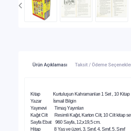
Ürün Açıklaması
Taksit / Ödeme Seçenekle
Kitap Kurtuluşun Kahramanları 1 Set , 10 Kitap
Yazar İsmail Bilgin
Yayınevi Timaş Yayınları
Kağıt Cilt Resimli Kağıt, Karton Cilt, 10 Cilt kitap se
Sayfa Ebat 960 Sayfa, 12,x19,5 cm.
Hitap 8 Yaş ve üzeri, 3. Sınıf, 4. Sınıf, 5. Sınıf