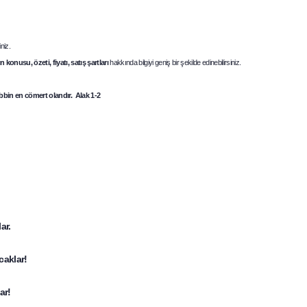
niz.
 konusu, özeti, fiyatı, satış şartları
hakkında bilgiyi geniş bir şekilde edinebilirsiniz.
bbin en cömert olandır. Alak 1-2
ar.
caklar!
ar!