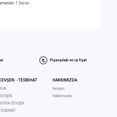
amanları 1 Serisi
ler
Piyasadaki en iyi fiyat
CEVŞEN - TESBİHAT
HAKKIMIZDA
DUA
İletişim
CEVŞEN
Hakkımızda
BÜYÜK CEVŞEN
TESBİHAT