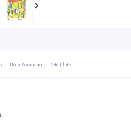
ri
Ürün Yorumları
Teklif İste
t