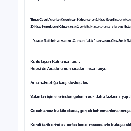
Timaş Çocuk Yayınları Kurtuluşun Kahramanları 1
Kitap Setini
incelemektesi
10 Kitap
Kurtuluşun Kahramanları
1 serisi
hakkında yorumları
oku yup kitabın
Yaratan Rabbinin adıyla oku . O, insanı " alak " dan yarattı. Oku, Senin Ra
Kurtuluşun Kahramanları…
Hepsi de Anadolu’nun sıradan insanlarıydı.
Ama haksızlığa karşı devleştiler.
Vatanları için ellerinden gelenin çok daha fazlasını yaptıl
Çocuklarınız bu kitaplarda, gerçek kahramanlarla tanışa
Kendi tarihlerindeki nefes kesici maceralarla buluşacakl