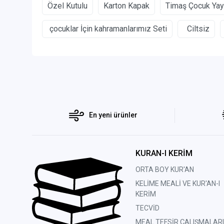
Özel Kutulu
Karton Kapak
Timaş Çocuk Yayı
çocuklar İçin kahramanlarımız Seti
Ciltsiz
En yeni ürünler
KURAN-I KERİM
ORTA BOY KUR'AN
KELİME MEALİ VE KUR'AN-I
KERİM
TECVİD
MEAL TEFSİR ÇALIŞMALARI