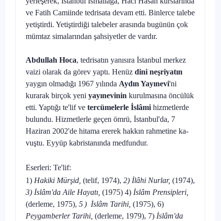
yerleşerek, İstanbul İsmailağa, Hacı Hasan kurslarında
ve Fatih Camiinde tedrisata devam etti. Binlerce talebe
yetiştirdi. Yetiştirdiği tale­beler arasında bugünün çok
mümtaz simalarından şahsiyetler de vardır.
Abdullah Hoca
, tedrisatın yanısıra İstanbul merkez
vaizi olarak da gö­rev yaptı. Henüz
dini neşriyatın
yaygın olmadığı 1967 yılında
Aydın Ya­yınevi
'ni
kurarak birçok yeni
yayınevinin
kurulmasına öncülük
etti. Yap­tığı te'lif ve
tercümelerle İslâmi
hizmetlerde
bulundu. Hizmetlerle geçen ömrü, İstanbul'da, 7
Haziran 2002'de hitama ererek hakkın rahmetine ka­
vuştu. Eyyüp kabristanında medfundur.
Eserleri: Te'lif:
1)
Hakiki Mürşid,
(telif, 1974),
2) İlâhi Nurlar,
(1974),
3) İslâm'da Aile Hayatı,
(1975) 4)
İslâm Prensipleri,
(derleme, 1975),
5)
İslâm Tarihi,
(1975), 6)
Peygamberler Tarihi,
(derleme, 1979), 7)
İslâm'da