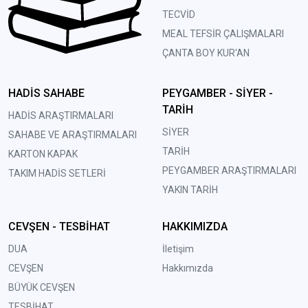
TECVİD
MEAL TEFSİR ÇALIŞMALARI
ÇANTA BOY KUR'AN
HADİS SAHABE
PEYGAMBER - SİYER -
TARİH
HADİS ARAŞTIRMALARI
SİYER
SAHABE VE ARAŞTIRMALARI
TARİH
KARTON KAPAK
PEYGAMBER ARAŞTIRMALARI
TAKIM HADİS SETLERİ
YAKIN TARİH
CEVŞEN - TESBİHAT
HAKKIMIZDA
DUA
İletişim
CEVŞEN
Hakkımızda
BÜYÜK CEVŞEN
TESBİHAT