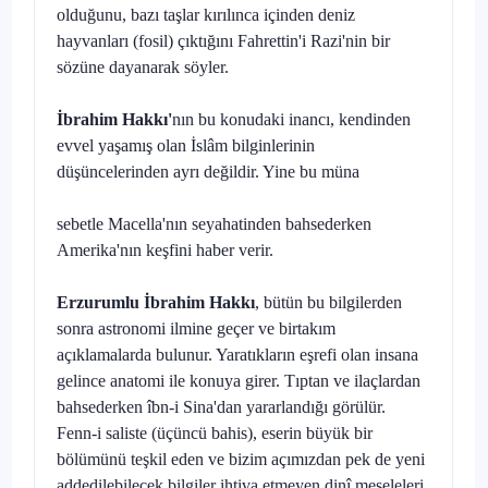
olduğunu, bazı taşlar kırılınca içinden deniz
hayvanları (fosil) çıktığını Fahrettin'i Razi'nin bir
sözüne dayanarak söyler.
İbrahim Hakkı'
nın bu konudaki inancı, kendinden
evvel yaşamış olan İslâm bilginlerinin
düşüncelerinden ayrı değildir. Yine bu müna­
sebetle Macella'nın seyahatinden bahsederken
Amerika'nın keşfini haber verir.
Erzurumlu İbrahim Hakkı
, bütün bu bilgilerden
sonra astronomi ilmine geçer ve birtakım
açıklamalarda bulunur. Yaratıkların eşrefi olan insana
gelince anatomi ile konuya girer. Tıptan ve ilaçlardan
bahsederken îbn-i Sina'dan yararlandığı görülür.
Fenn-i saliste (üçüncü bahis), eserin büyük bir
bölümünü teşkil eden ve bizim açımızdan pek de yeni
addedilebilecek bilgiler ihtiva etmeyen dinî meseleleri