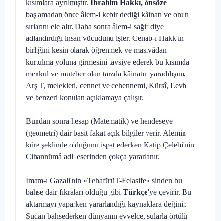
kısımlara ayrıl­mıştır.
İbrahim Hakkı, önsöze
başlamadan önce âlem-i kebir dediği kâ­inatı ve onun
sırlarını ele alır. Daha sonra âlem-i sağir diye
adlandırdığı insan vücudunu işler. Cenab-ı Hakk'ın
birliğini kesin olarak öğrenmek ve masivâdan
kurtulma yoluna girmesini tavsiye ederek bu kısımda
menkul ve muteber olan tarzda kâinatın yaradılışını,
Arş T, melekleri, cennet ve cehennemi, Kürsî, Levh
ve benzeri konulan açıklamaya çalışır.
Bundan sonra hesap (Matematik) ve hendeseye
(geometri) dair ba­sit fakat açık bilgiler verir. Alemin
küre şeklinde olduğunu ispat ederken Katip Çelebi'nin
Cihannümâ adlı eserinden çokça yararlanır.
İmam-ı Gazali'nin «TehafütüT-Felasife» sinden bu
bahse dair fık­raları olduğu gibi
Türkçe'
ye çevirir. Bu
aktarmayı yaparken yararlandığı kaynaklara değinir.
Sudan bahsederken dünyanın evvelce, sularla örtülü