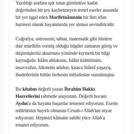
Yazıldığı asırlara ışık tutan günümüze kadar
değerinden bir şey kay­betmeyen temel eserler arasında
bir yer işgal eden
Marifetnâmenin
bir ilim irfan
hazinesi olarak hayatımızda yer alması sevindiricidir.
Coğrafya, astronomi, tabiat, matematik gibi ilimlere
dair müellifin ver­miş olduğu bilgiler zamanın görüş ve
düşünüşlerini aktarması yönünde kıymetli bir bilgi
kaynağıdır. İslâm ahlakının, İslâm kültürünün,
tasavvu­fun, hikmetin adabın, kısaca İslâmî yaşayış,
ibadetlerinin bütün herkesin istifadesine sunulmuştur.
Bu
kitabın
değerli yazan
İbrahim Hakkı
Hazretlerini
rahmetle anıyo­rum. Değerli hocam
Aydın
'a da hayatta başarılar temenni ediyorum. Eserin
milletimize hayırlı olmasını Cenab-ı Allah'tan niyaz
ediyorum. Hepinizi kâinatın sahibi yüce Allah'a
emanet ediyorum.