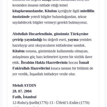
kesimden insanın istifade ettiği temel
kitaplarımızdandır. Kitabın
içeriğiyle ilgili
müellifin
önsözünde
yeterli bilgiler bulunduğundan, tekrar
sayılabilecek bilgiler vermeyi gerekli bulmuyoruz.
Abdullah Hocaefendinin
,
günümüz Türkçesine
çevirip
yayınladığı
bu değerli eseri,
yayına
yeniden
hazırlayıp aziz okuyucuların istifadesine sunduk.
Kitabın
sonuna, günümüzde kullanımda olmayan,
anlaşılması güç bazı kelimeleri içeren bir sözlük ilave
ettik.
İbrahim Hakkı Hazretlerinin
hocası
İsmail
Fakirullah Hazretlerini
kısaca tanıtan bir bölümü de
yer verdik, İnşaallah istifadeye vesile olur.
Mehdi AYDIN
28. 07. 2004
Fatih, İstanbul
12-Ruhu'ş-Şurûh(1776) 13 - Ülfetti'1-Enâm (1776)