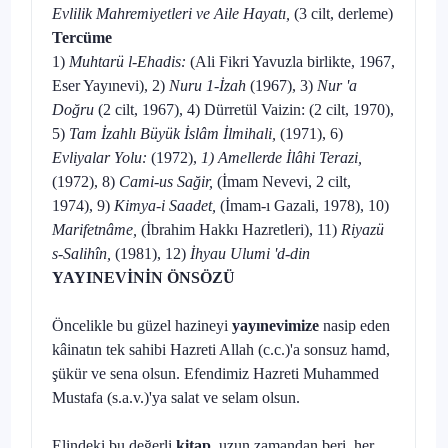
Evlilik Mahremiyetleri ve Aile Hayatı,
(3 cilt, derleme)
Tercüme
1)
Muhtarü l-Ehadis:
(Ali Fikri Yavuzla birlikte, 1967,
Eser Yayınevi), 2)
Nuru 1-İzah
(1967), 3)
Nur 'a
Doğru
(2 cilt, 1967), 4) Dürretül Vaizin: (2 cilt, 1970),
5)
Tam İzahlı Büyük İslâm İlmihali,
(1971), 6)
Evliyalar Yolu:
(1972),
1) Amellerde İlâhi Terazi,
(1972), 8)
Cami-us Sağir,
(İmam Nevevi, 2 cilt,
1974), 9)
Kimya-i Saadet,
(İmam-ı Gazali, 1978), 10)
Ma­rifetnâme,
(İbrahim Hakkı Hazretleri), 11)
Riyazü
s-Salihîn,
(1981), 12)
İhyau Ulumi 'd-din
YAYINEVİNİN ÖNSÖZÜ
Öncelikle bu güzel hazineyi
yayınevimize
nasip eden
kâinatın tek sa­hibi Hazreti Allah (c.c.)'a sonsuz hamd,
şükür ve sena olsun. Efendimiz Hazreti Muhammed
Mustafa (s.a.v.)'ya salat ve selam olsun.
Elindeki bu değerli
kitap,
uzun zamandan beri, her