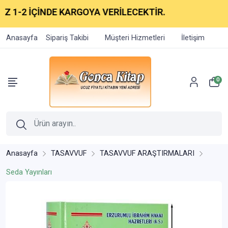
-2 İÇİNDE KARGOYA VERİLECEKTİR.
Anasayfa
Sipariş Takibi
Müşteri Hizmetleri
İletişim
0
Anasayfa
TASAVVUF
TASAVVUF ARAŞTIRMALARI
Seda Yayınları