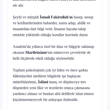
ele alır.
Şeyhi ve mürşidi
İsmail Fakirullah'ın
hasep, nesep
ve kerâmetlerinden bahseder, sonra adap, ahlâk ve
muamelata dair bilgi verir. İnsanın hayatta takip
etmekle yükümlü olduğu kurallar üzerinde durur.
Anadolu'da yıllarca özel bir itina ve bilgiyle saklanıp
okunan
Marifetnâme
'nin münevver çevrelerde de
belli ölçülerde etkili olduğu söy­lenebilir.
Toplum psikolojisini çok iyi bilen ve önce şarkta
hâkimiyetini sür­düren bilgilerle işe başlayan
mütefekkirimiz,
İslâmi
inanç ve düşünceye ters
düşmeden yeni fikir ve teorilerin ortaya çıkmasına
yardımcı olması ve bunları akli delillerle isbat etmesi
küçümsenmeyecek bir anlayışın ifadesidir.