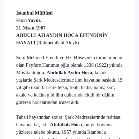
İstanbul Müftüsü
Fikri Yavuz
21 Nisan 1967
ABDULLAH AYDIN HOCA EFENDİNİN
HAYATI
(Rahmetullahi Aleyh)
Sofu Mehmed Efendi ve Hz. Hüseyin'in torunlarından
olan Feyfure Hanımın oğlu olarak 1338 (1922) yılında
Muş'da doğdu.
Abdullah Aydın Hoca
, küçük
yaşlarda Şark Medreselerinde ilim hayatına başladı. 15
yıl gibi uzun bir süre tefsir, fıkıh, hadis, nahiv, sarf,
akaid ve kelâm gibi ilim dallarında ciddi bir eğitim
görerek hocalarından icazet aldı.
Tahsil hayatından sonra, Şark Medreselerinde tedrisat
hayatına başla­dı.
Abdullah Hoca
, on yıl boyunca
yüzlerce talebe okuttu. 1957 yılında İs­tanbul'a