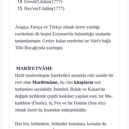
Urvetü'l-İslâm(1777)
Hey'etüT-İslâm(1777)
Arapça, Farsça ve Türkçe olmak üzere yazdığı
eserlerinin ilk beşini Erzurum'da bulunduğu sıralarda
tamamlamıştır. Geriye kalan eserlerini ise Siirt'e bağlı
Tillo Bucağı'nda yazmıştır.
MARİFETNÂME
Hafif modernleşme hareketleri arasında eski usulde bir
eser olan
Marifetnâme,
bu cins
kitapların
son
turfandası sayılabilir. İstanbul, Bu­lak ve Kazan'da
değişik tarihlerde çeşitli baskıları yapılan eser, bir Mu­
kaddime (Önsöz), üç Fen ve bir Hatime (Son söz)
olmak üzere üç kı­sımdan müteşekkildir.
Her fen, bölümlere, bölümler konulara, konular da