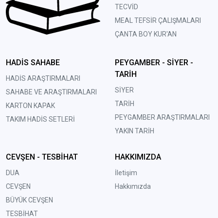
TECVİD
MEAL TEFSİR ÇALIŞMALARI
ÇANTA BOY KUR'AN
HADİS SAHABE
PEYGAMBER - SİYER -
TARİH
HADİS ARAŞTIRMALARI
SİYER
SAHABE VE ARAŞTIRMALARI
TARİH
KARTON KAPAK
PEYGAMBER ARAŞTIRMALARI
TAKIM HADİS SETLERİ
YAKIN TARİH
CEVŞEN - TESBİHAT
HAKKIMIZDA
DUA
İletişim
CEVŞEN
Hakkımızda
BÜYÜK CEVŞEN
TESBİHAT