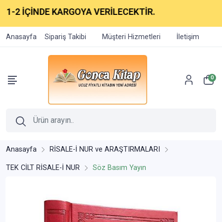
 İÇİNDE KARGOYA VERİLECEKTİR.
Anasayfa
Sipariş Takibi
Müşteri Hizmetleri
İletişim
0
Anasayfa
RİSALE-İ NUR ve ARAŞTIRMALARI
TEK CİLT RİSALE-İ NUR
Söz Basım Yayın