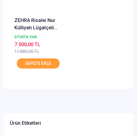
ZEHRA Risalei Nur
Külliyatı Lügatçeli
Büyük Boy 16 KİTAP
STOKTA VAR
7.500,00 TL
11.880,00 TL
Ürün Etiketleri