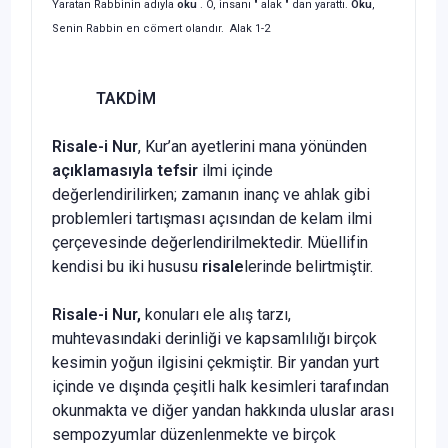
Yaratan Rabbinin adıyla
oku
. O, insanı " alak " dan yarattı.
Oku
,
Senin Rabbin en cömert olandır. Alak 1-2
TAKDİM
Risale-i Nur
, Kur’an ayetlerini mana yönünden
açıklamasıyla tefsir
ilmi içinde
değerlendirilirken; zamanın inanç ve ahlak gibi
problemleri tartışması açısından de kelam ilmi
çerçevesinde değerlendirilmektedir. Müellifin
kendisi bu iki hususu
risale
lerinde belirtmiştir.
Risale-i Nur,
konuları ele alış tarzı,
muhtevasındaki derinliği ve kapsamlılığı birçok
kesimin yoğun ilgisini çekmiştir. Bir yandan yurt
içinde ve dışında çeşitli halk kesimleri tarafından
okunmakta ve diğer yandan hakkında uluslar arası
sempozyumlar düzenlenmekte ve birçok