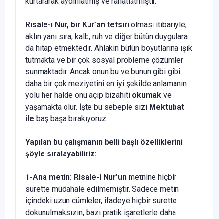
kurtararak aydınlatmış ve rahatlatmıştır.”
Risale-i Nur, bir Kur’an tefsiri
olması itibariyle,
aklın yanı sıra, kalb, ruh ve diğer bütün duygulara
da hitap etmektedir. Ahlakın bütün boyutlarına ışık
tutmakta ve bir çok sosyal probleme çözümler
sunmaktadır. Ancak onun bu ve bunun gibi gibi
daha bir çok meziyetini en iyi şekilde anlamanın
yolu her halde onu açıp bizahiti
okumak
ve
yaşamakta olur. İşte bu sebeple sizi
Mektubat
ile
baş başa bırakıyoruz.
Yapılan bu çalışmanın belli başlı özelliklerini
şöyle sıralayabiliriz:
1-Ana metin:
Risale-i Nur’un
metnine hiçbir
surette müdahale edilmemiştir. Sadece metin
içindeki uzun cümleler, ifadeye hiçbir surette
dokunulmaksızın, bazı pratik işaretlerle daha