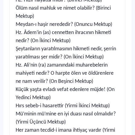
Hz. Hızır hayatta mıdır? (Birinci Mektup)
Ölüm nasıl mahluk ve nimet olabilir? (Birinci
Mektup)
Meydan-ı haşir nerededir? (Onuncu Mektup)
Hz. Âdem’in (as) cennetten ihracının hikmeti
nedir? (On İkinci Mektup)
Şeytanların yaratılmasının hikmeti nedir, şerrin
yaratılması şer midir? (On İkinci Mektup)
Hz. Ali’nin (ra) zamanındaki muharebelerin
mahiyeti nedir? O harpte ölen ve öldürenlere
ne nam verilir? (On Beşinci Mektup)
Küçük yaşta evladı vefat edenlere müjde! (On
Yedinci Mektup)
Hırs sebeb-i hasarettir (Yirmi İkinci Mektup)
Mü’minin mü’mine en iyi duası nasıl olmalıdır?
(Yirmi Üçüncü Mektup)
Her zaman tecdid-i imana ihtiyaç vardır (Yirmi