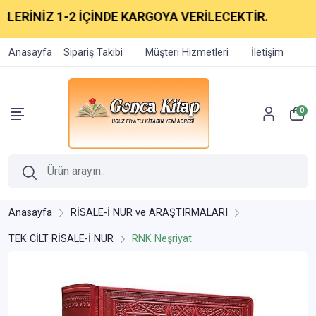
ERİNİZ 1-2 İÇİNDE KARGOYA VERİLECEKTİR.
Anasayfa
Sipariş Takibi
Müşteri Hizmetleri
İletişim
0
Anasayfa
RİSALE-İ NUR ve ARAŞTIRMALARI
TEK CİLT RİSALE-İ NUR
RNK Neşriyat