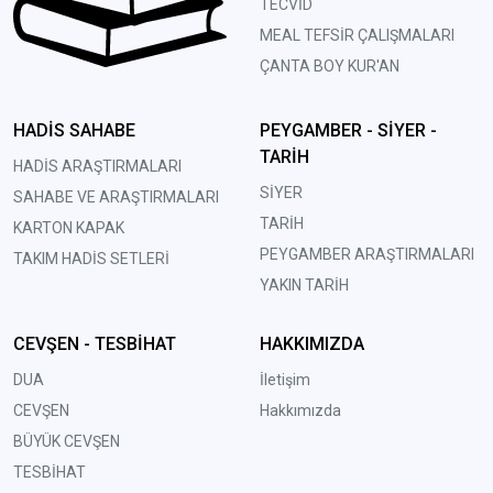
TECVİD
MEAL TEFSİR ÇALIŞMALARI
ÇANTA BOY KUR'AN
HADİS SAHABE
PEYGAMBER - SİYER -
TARİH
HADİS ARAŞTIRMALARI
SİYER
SAHABE VE ARAŞTIRMALARI
TARİH
KARTON KAPAK
PEYGAMBER ARAŞTIRMALARI
TAKIM HADİS SETLERİ
YAKIN TARİH
CEVŞEN - TESBİHAT
HAKKIMIZDA
DUA
İletişim
CEVŞEN
Hakkımızda
BÜYÜK CEVŞEN
TESBİHAT