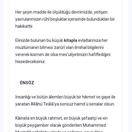
Her şeyin madde ile ölçüldüğü devrimizde, yetişen
yavrularımızın rûhî boşluklar içerisinde bulundukları bir
hakikattir.
Elinizde bulunan bu küçük
kitapla
evlatlarınıza her
müzlümanın bilmesi zarûrî olan ilmihal bilgilerini
vererek kısmen de olsa mes'uliyetinizin hafiflediğini
hissedeceksiniz.
ÖNSÖZ
İnsanlığı ve bütün âlemleri büyük bir hikmet ve gaye ile
yaratan Allâhü Teâlâ'ya sonsuz hamd ü senalar olsun.
Kâinata en büyük rahmet, en büyük şefaatçi ve en
büyük peygamber olarak gönderilen Muhammed