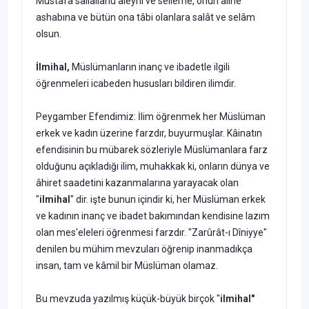
Mustafâ sallallahu aleyhi ve selleme, onun âline
ashabına ve bütün ona tâbi olanlara salât ve selâm
olsun.
İlmihal,
Müslümanların inanç ve ibadetle ilgili
öğrenmeleri icabeden hususları bildiren ilimdir.
Peygamber Efendimiz: İlim öğrenmek her Müslü­man
erkek ve kadın üzerine farzdır, buyurmuşlar. Kâinatın
efendisinin bu mübarek sözleriyle Müslüman­lara farz
olduğunu açıkladığı ilim, muhakkak ki, onların dünya ve
âhiret saadetini kazanmalarına yarayacak olan
"
ilmihal
" dir. işte bunun içindir ki, her Müslüman erkek
ve kadının inanç ve ibadet bakımından kendisine lazım
olan mes'eleleri öğrenmesi farzdır. "Zarûrât-ı Dîniyye"
denilen bu mühim mevzuları öğrenip inanmadıkça
insan, tam ve kâmil bir Müslüman olamaz.
Bu mevzuda yazılmış küçük-büyük birçok "
ilmihal"