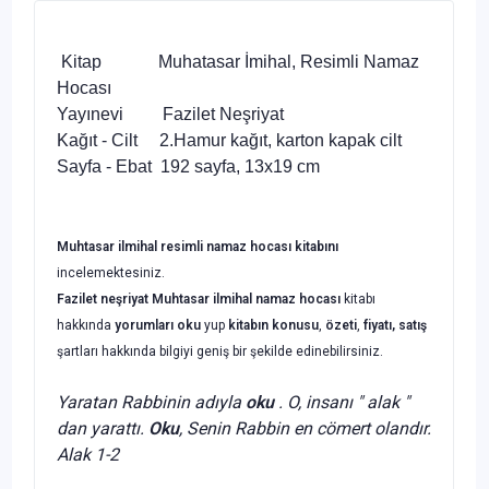
Kitap Muhatasar İmihal, Resimli Namaz
Hocası
Yayınevi Fazilet Neşriyat
Kağıt - Cilt 2.Hamur kağıt, karton kapak cilt
Sayfa - Ebat 192 sayfa, 13x19 cm
Muhtasar ilmihal resimli namaz hocası kitabını
incelemektesiniz.
Fazilet neşriyat
Muhtasar ilmihal namaz hocası
kitabı
hakkında
yorumları oku
yup
kitabın
konusu
,
özeti
,
fiyatı, satış
şartları hakkında bilgiyi geniş bir şekilde edinebilirsiniz.
Yaratan Rabbinin adıyla
oku
. O, insanı " alak "
dan yarattı.
Oku
, Senin Rabbin en cömert olandır.
Alak 1-2