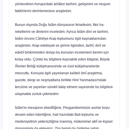
yönlendiren Avrupa'daki ahlâkın tarihini, geli­şimini ve oluşum
faktörlerini derinlemesine araştırdım.
Bunun dışında Doğu İslâm dünyasının felsefesini, fikir ha­
reketlerini ve dinlerini inceledim. Ayrıca İslâm dini ve tarihi­ni,
İslâm öncesi Câhiliye Arap toplumunu ilgili kaynakların­dan
araştırdım. Arap edebiyatı ve şiirine ilgimden, tarihî, dinî ve
edebî birikimimden dolayı bu konuları incelemem benim için
kolay oldu. Çünkü bu bilgilere kaynaklık eden kitaplar, Büyük
Âlimler Birliği kütüphanesinde ve özel kütüphaneler­de
mevcuttu. Konuyla ilgili yayınlanan kaliteli ilmî araştırma,
gazete, dergi ve neşriyatlarla birlikte Hint Yarımadası'ndaki
tercüme ve yayınları sürekli takip etmem sayesinde bu bilgi­lere
ulaşmakta zorluk çekmedim.
İslâm'ın mesajının ebedîliğine, Peygamberimizin asırlar boyu
devam eden liderliğine, hali hazırdaki Batı toplumu ve
medeniyetinin yetersizliğine inanmış, mükemmel aklî ve ki­şisel
donanımımı da ekleyiniz. Zira benim bu birikime sahip