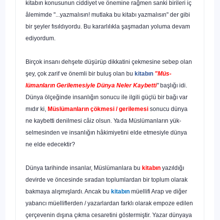
kitabın konusunun ciddiyet ve önemine rağmen sanki birileri iç
âlemimde "...yazmalısın! mutlaka bu kitabı yazmalısın" der gibi
bir şeyler fısıldıyordu. Bu kararlılıkla şaş­madan yoluma devam
ediyordum.
Birçok insanı dehşete düşürüp dikkatini çekmesine sebep olan
şey, çok zarif ve önemli bir buluş olan bu
kitabın
"Müs­
lümanların Gerilemesiyle Dünya Neler Kaybetti
"
başlığı idi.
Dünya ölçeğinde insanlığın sonucu ile ilgili güçlü bir bağı var
mıdır ki,
Müslümanların çökmesi / gerilemesi
sonucu dünya
ne kaybetti denilmesi câiz olsun.
Ya
da Müslümanların yük­
selmesinden ve insanlığın hâkimiyetini elde etmesiyle dünya
ne elde edecektir?
Dünya tarihinde insanlar, Müslümanlara bu
kitabın
yazıl­dığı
devirde ve öncesinde sıradan toplumlardan bir toplum olarak
bakmaya alışmışlardı. Ancak bu
kitabın
müellifi Arap ve diğer
yabancı müelliflerden / yazarlardan farklı olarak em­poze edilen
çerçevenin dışına çıkma cesaretini göstermiştir. Yazar dünyaya