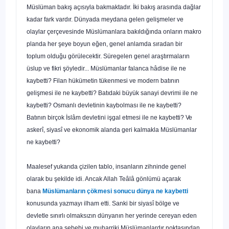
Müslüman bakış açısıyla bakmaktadır. İki ba­kış arasında dağlar
kadar fark vardır. Dünyada meydana gelen gelişmeler ve
olaylar çerçevesinde Müslümanlara bakıldığın­da onların makro
planda her şeye boyun eğen, genel anlam­da sıradan bir
toplum olduğu görülecektir. Süregelen genel araştırmaların
üslup ve fikri şöyledir... Müslümanlar falanca hâdise ile ne
kaybetti? Filan hükümetin tükenmesi ve mo­dern batının
gelişmesi ile ne kaybetti? Batıdaki büyük sanayi devrimi ile ne
kaybetti? Osmanlı devletinin kaybolması ile ne kaybetti?
Batının birçok İslâm devletini işgal etmesi ile ne kaybetti?
Ve
askerî, siyasî ve ekonomik alanda geri kalmakla Müslümanlar
ne kaybetti?
Maalesef yukarıda çizilen tablo, insanların zihninde genel
olarak bu şekilde idi. Ancak Allah Teâlâ gönlümü açarak
bana
Müslümanların çökmesi sonucu dünya ne kaybetti
konu­sunda yazmayı ilham etti. Sanki bir siyasî bölge ve
devletle sınırlı olmaksızın dünyanın her yerinde cereyan eden
olayla­rın ana sebebi ve muharriki Müslümanlardır noktasından