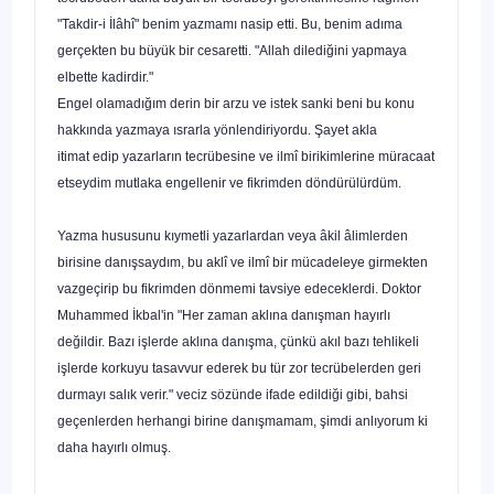
"Takdir-i İlâhî" benim yazmamı nasip etti. Bu, benim adıma
gerçekten bu büyük bir cesaretti. "Allah dilediğini yap­maya
elbette kadirdir."
Engel olamadığım derin bir arzu ve istek sanki beni bu konu
hakkında yazmaya ısrarla yönlendiriyordu. Şayet akla
itimat
edip yazarların tecrübesine ve ilmî birikimlerine müracaat
et­seydim mutlaka engellenir ve fikrimden döndürülürdüm.
Yazma hususunu kıymetli yazarlardan veya âkil âlimlerden
birisine danışsaydım, bu aklî ve ilmî bir mücadeleye girmek­ten
vazgeçirip bu fikrimden dönmemi tavsiye edeceklerdi. Doktor
Muhammed İkbal'in "Her zaman aklına danışman hayırlı
değildir. Bazı işlerde aklına danışma, çünkü akıl bazı tehlikeli
işlerde korkuyu tasavvur ederek bu tür zor tecrübe­lerden geri
durmayı salık verir." veciz sözünde ifade edildiği gibi, bahsi
geçenlerden herhangi birine danışmamam, şimdi anlıyorum ki
daha hayırlı olmuş.