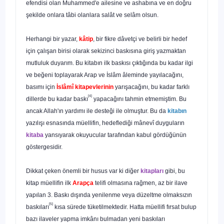
efendisi olan Muhammed'e ailesine ve ashabına ve en doğ­ru
şekilde onlara tâbi olanlara salât ve selâm olsun.
Herhangi bir yazar,
kâtip
, bir fikre dâvetçi ve belirli bir hedef
için çalışan birisi olarak sekizinci baskısına giriş yaz­maktan
mutluluk duyarım. Bu kitabın ilk baskısı çıktığında bu kadar ilgi
ve beğeni toplayarak Arap ve İslâm âleminde yayılacağını,
basımı için
İslâmî kitapevlerinin
yarışacağını, bu kadar farklı
[4]
dillerde bu kadar baskı
yapacağını tahmin et­memiştim. Bu
ancak Allah'ın yardımı ile desteği ile olmuştur. Bu da
kitabın
yazılışı esnasında müellifin, hedeflediği mânevî duyguların
kitaba
yansıyarak okuyucular tarafından kabul gördüğünün
göstergesidir.
Dikkat çeken önemli bir husus var ki diğer
kitapları
gibi, bu
kitap müellifin ilk
Arapça
telifi olmasına rağmen, az bir ila­ve
yapılan 3. Baskı dışında yenilenme veya düzeltme olmak­sızın
[5]
baskıları
kısa sürede tüketilmektedir. Hatta müellifi fır­sat bulup
bazı ilaveler yapma imkânı bulmadan yeni baskıları