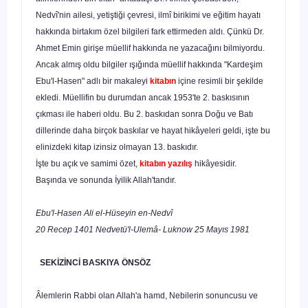
Nedvî'nin ailesi, yetiştiği çevresi, ilmî birikimi ve eğitim hayatı
hakkında birtakım özel bilgileri fark ettir­meden aldı. Çünkü Dr.
Ahmet Emin girişe müellif hakkında ne yazacağını bilmiyordu.
Ancak almış oldu bilgiler ışığında müellif hakkında "Kardeşim
Ebu'l-Hasen" adlı bir makaleyi
kitabın
içine resimli bir şekilde
ekledi. Müellifin bu durum­dan ancak 1953'te 2. baskısının
çıkması ile haberi oldu. Bu 2. baskıdan sonra Doğu ve Batı
dillerinde daha birçok bas­kılar ve hayat hikâyeleri geldi, işte bu
elinizdeki kitap izinsiz olmayan 13. baskıdır.
İşte bu açık ve samimi özet,
kitabın
yazılış
hikâyesidir.
Başında ve sonunda İyilik Allah'tandır.
Ebu'l-Hasen Ali el-Hüseyin en-Nedvî
20 Recep 1401 Nedvetü'l-Ulemâ- Luknow 25 Mayıs 1981
SEKİZİNCİ BASKIYA ÖNSÖZ
Âlemlerin Rabbi olan Allah'a hamd, Nebilerin sonuncusu ve