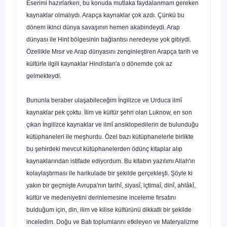
Eserimi hazırlarken, bu konuda mutlaka faydalanmam gereken
kaynaklar olmalıydı. Arapça kaynaklar çok azdı. Çünkü bu
dönem ikinci dünya savaşının hemen akabindeydi. Arap
dünyası ile Hint bölgesinin bağlantısı neredey­se yok gibiydi.
Özellikle Mısır ve Arap dünyasını zenginleş­tiren Arapça tarih ve
kültürle ilgili kaynaklar Hindistan'a o dönemde çok az
gelmekteydi.
Bununla beraber ulaşabileceğim İngilizce ve Urduca ilmî
kaynaklar pek çoktu. İlim ve kültür şehri olan Luknow, en son
çıkan İngilizce kaynaklar ve ilmî ansiklopedilerin de bulun­duğu
kütüphaneleri ile meşhurdu. Özel bazı kütüphanelerle birlikte
bu şehirdeki mevcut kütüphanelerden ödünç kitaplar alıp
kaynaklarından istifade ediyordum. Bu kitabın yazılımı Allah'ın
kolaylaştırması ile harikulade bir şekilde gerçekleşti. Şöyle ki
yakın bir geçmişte Avrupa'nın tarihî, siyasî, içtimaî, dinî, ahlâkî,
kültür ve medeniyetini derinlemesine inceleme fırsatını
bulduğum için, din, ilim ve kilise kültürünü dikkatli bir şekilde
inceledim. Doğu ve Batı toplumlarını etkileyen ve Materyalizme