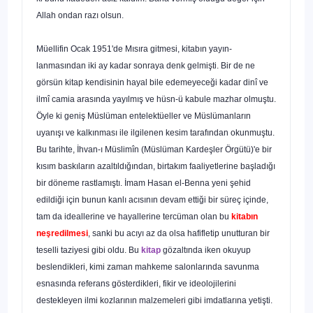
Allah ondan razı olsun.
Müellifin Ocak 1951'de Mısıra gitmesi, kitabın yayın­
lanmasından iki ay kadar sonraya denk gelmişti. Bir de ne
görsün kitap kendisinin hayal bile edemeyeceği kadar dinî ve
ilmî camia arasında yayılmış ve hüsn-ü kabule mazhar olmuştu.
Öyle ki geniş Müslüman entelektüeller ve Müslü­manların
uyanışı ve kalkınması ile ilgilenen kesim tarafın­dan okunmuştu.
Bu tarihte, İhvan-ı Müslimîn (Müslüman Kardeşler Örgütü)'e bir
kısım baskıların azaltıldığından, birtakım faaliyetlerine başladığı
bir döneme rastlamıştı. İmam Hasan el-Benna yeni şehid
edildiği için bunun kanlı acısının devam ettiği bir süreç içinde,
tam da ideallerine ve hayallerine tercüman olan bu
kitabın
neşredilmesi
, sanki bu acıyı az da olsa hafifletip unutturan bir
teselli taziyesi gibi oldu. Bu
kitap
gözaltında iken okuyup
beslendikleri, kimi zaman mahkeme salonlarında savunma
esnasında referans gösterdikleri, fikir ve ideolojilerini
destekleyen ilmi kozları­nın malzemeleri gibi imdatlarına yetişti.