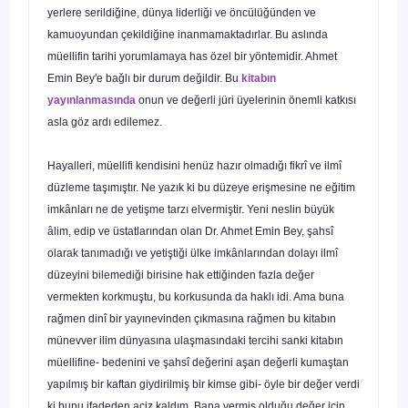
yerlere serildiğine, dünya liderliği ve öncülüğünden ve
kamuoyundan çekildiğine inanmamaktadırlar. Bu aslında
müellifin tarihi yorumlamaya has özel bir yöntemidir. Ah­met
Emin Bey'e bağlı bir durum değildir. Bu
kitabın
yayın
lanmasında
onun ve değerli jüri üyelerinin önemli katkısı
asla göz ardı edilemez.
Hayalleri, müellifi kendisini henüz hazır olmadığı fikrî ve ilmî
düzleme taşımıştır. Ne yazık ki bu düzeye erişmesine ne eğitim
imkânları ne de yetişme tarzı elvermiştir. Yeni neslin büyük
âlim, edip ve üstatlarından olan Dr. Ahmet Emin Bey, şahsî
olarak tanımadığı ve yetiştiği ülke imkânlarından dolayı ilmî
düzeyini bilemediği birisine hak ettiğinden fazla değer
vermekten korkmuştu, bu korkusunda da haklı idi. Ama buna
rağmen dinî bir yayınevinden çıkmasına rağmen bu kitabın
münevver ilim dünyasına ulaşmasındaki tercihi sanki kitabın
müellifine- bedenini ve şahsî değerini aşan değerli kumaştan
yapılmış bir kaftan giydirilmiş bir kimse gibi- öyle bir değer verdi
ki bunu ifadeden aciz kaldım. Bana vermiş olduğu de­ğer için