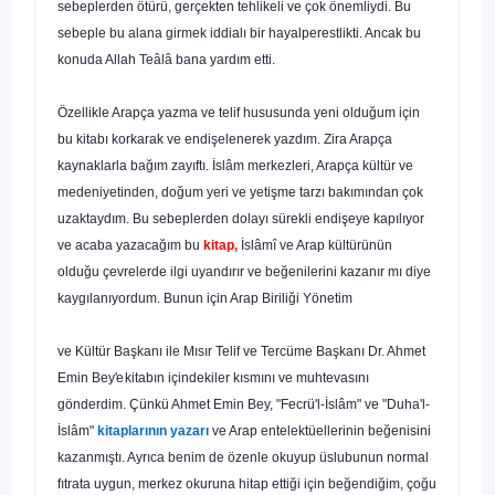
sebeplerden ötürü, gerçekten tehlikeli ve çok önemliydi. Bu
sebeple bu alana girmek iddialı bir hayal­perestlikti. Ancak bu
konuda Allah Teâlâ bana yardım etti.
Özellikle Arapça yazma ve telif hususunda yeni olduğum için
bu kitabı korkarak ve endişelenerek yazdım. Zira Arapça
kaynaklarla bağım zayıftı. İslâm merkezleri, Arapça kültür ve
medeniyetinden, doğum yeri ve yetişme tarzı bakımından çok
uzaktaydım. Bu sebeplerden dolayı sürekli endişeye ka­pılıyor
ve acaba yazacağım bu
kitap,
İslâmî ve Arap kültürü­nün
olduğu çevrelerde ilgi uyandırır ve beğenilerini kazanır mı diye
kaygılanıyordum. Bunun için Arap Biriliği Yönetim
ve Kültür Başkanı ile Mısır Telif ve Tercüme Başkanı Dr. Ahmet
Emin Bey
'e
kitabın içindekiler kısmını ve muhteva­sını
gönderdim. Çünkü Ahmet Emin Bey, "Fecrü'l-İslâm" ve "Duha'l-
İslâm"
kitaplarının yazarı
ve Arap entelektüellerinin beğenisini
kazanmıştı. Ayrıca benim de özenle okuyup üs­lubunun normal
fıtrata uygun, merkez okuruna hitap ettiği için beğendiğim, çoğu