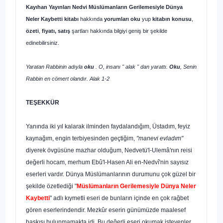
Kayıhan Yayınları Nedvi Müslümanların Gerilemesiyle Dünya
Neler Kaybetti kitabı
hakkında
yorumları oku
yup
kitabın
konusu
,
özeti
,
fiyatı, satış
şartları hakkında bilgiyi geniş bir şekilde
edinebilirsiniz.
Yaratan Rabbinin adıyla
oku
. O, insanı " alak " dan yarattı.
Oku
, Senin
Rabbin en cömert olandır. Alak 1-2
TEŞEKKÜR
Yanında iki yıl kalarak ilminden faydalandığım, Üstadım, fe­yiz
kaynağım, engin terbiyesinden geçtiğim,
"manevi evladım"
diyerek övgüsüne mazhar olduğum, Nedvetü'l-Ulemâ'nın re­isi
değerli hocam, merhum Ebû'l-Hasen Ali en-Nedvî'nin sa­yısız
eserleri vardır. Dünya Müslümanlarının durumunu çok güzel bir
şekilde özetlediği "
Müslümanların Gerilemesiyle Dünya Neler
Kaybetti
" adlı kıymetli eseri de bunların içinde en çok rağbet
gören eserlerindendir. Mezkûr eserin günümüz­de maalesef
baskısı bulunmamakta idi. Bu değerli eseri oku­mak isteyenler