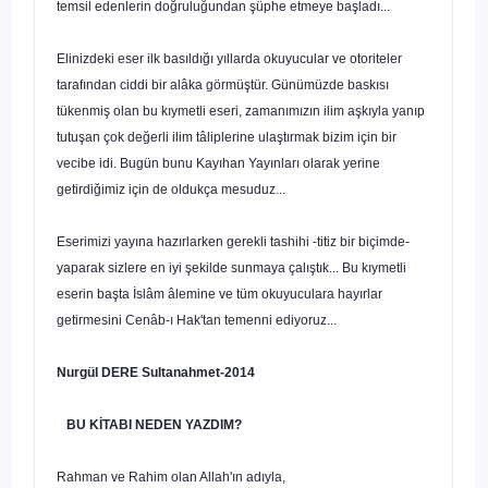
temsil edenlerin doğruluğundan şüphe etmeye başladı...
Elinizdeki eser ilk basıldığı yıllarda okuyucular ve otorite­ler
tarafından ciddi bir alâka görmüştür. Günümüzde baskısı
tükenmiş olan bu kıymetli eseri, zamanımızın ilim aşkıyla ya­nıp
tutuşan çok değerli ilim tâliplerine ulaştırmak bizim için bir
vecibe idi. Bugün bunu Kayıhan Yayınları olarak yerine
getirdiğimiz için de oldukça mesuduz...
Eserimizi yayına hazırlarken gerekli tashihi -titiz bir biçim­de-
yaparak sizlere en iyi şekilde sunmaya çalıştık... Bu kıy­metli
eserin başta İslâm âlemine ve tüm okuyuculara hayırlar
getirmesini Cenâb-ı Hak'tan temenni ediyoruz...
Nurgül DERE Sultanahmet-2014
BU KİTABI NEDEN YAZDIM?
Rahman ve Rahim olan Allah'ın adıyla,