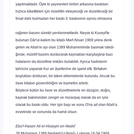
yapılmaktadır. Öyle ki yayınevleri birbiri arkasına baskıları
hızlıca tükettikleri için müellifin ekleyeceği ve düzelteceği bir
fırsat dahi bulmadan her baskı 3. baskısının aynısı olmasına
rağmen basımı sürekli yenilenmektedir. Neyse ki Kuveyt'te
bulunan Dâr'ul-kalem bu kitabı Mart-Nisan 1969 yılına denk
gelen ve Allah'ın ayı olan 1389 Muharreminde basmak istedi­
ğinde, müellif basımı durdurarak kaynakları karşılaştırıp bazı
hatalarını da düzeltme imkânı bulabildi. Ayrıca hadislerin
tahricini yaparak Kur an âyetlerine de işaret etti. Birtakım
boşlukları dolduran, bir takım eklemelerde bulundu. Ancak bu
ilave kitabın güvenilirliğini ve kıymetini artırdı.
Böylece bütün bu ilave ve düzeltmelerle en düzgün, doğ­ru,
kaynak bakımından zengin ve mizanpaj olarak da en iyi­si
olarak bu baskı oldu. Her işin başı ve sonu O'na ait olan Allah'a
evvelinde ve sonunda da hamd olsun.
Ebu'l-Hasen Ali el-Hüseyin en-Nedvî
28 Muharrem 1389 Nedvetü'l-Ulemâ- Luknow 16.04.1969