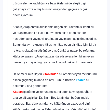
düşüncelerine katıldığım ve bazı fi­kirlerini de eleştirdiğim
çalışmaya imza atmış birisinin ona­yından geçmesini çok
önemsiyordum.
Kitabın, Arap entelektüellerinin beğenisini kazanmış, konuları
ve araştırmaları ile kültür dünyamıza hitap eden eserler
neşreden aynı yayınevi tarafından yayımlanmasını önemsedim.
Bunun da aynı okuyucu kitlesine hitap eden bir kitap için, iyi bir
referans olacağını düşünüyorum. Çünkü alınacak bu referans,
kitabı ve yazarını, Arap havzasında adı ve eserleri bilinmeyen
birisinin yazmış olduğu yazar ve kitap olmaktan kurtaracaktı.
Dr. Ahmet Emin Bey'in
kitabımdan
bir örnek isteyen mektubunu
alınca şaşkınlığım daha da arttı. Bunun üzerine
kitabın
bir
bölümünü ona gönderdim.
Kitabın
içeriğine ve konusuna işaret eden koymuş oldu­ğum
ana ve alt başlıklar, Dr. Emin Bey tarafından beğenil­mekle
beraber... Batı dünyasından ve kültüründen uzak, eski dinî
kültür merkezlerinde ve Ezher ulemâsında görüldüğü gibi, dinî