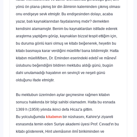
yönü ön plana çıkmış bir din âliminin kaleminden çıkmış olması
onu endişeye sevk etmiştir. Bu endişesinden dolayı, acaba
yazar, batı kaynaklarından faydalanmış mıdır? demekten
kendisini alamamıştır. Benim bu kaynaklardan istifade ederek
araştırma yaptığımı görüp, kaynakları bizzat tespit ettiğim için,
bu duruma gönlü kani olmuş ve kitabı be­ğenerek, heyetin bu
kitabı basmaya karar verdiğini müellife/ bana bildirmiştir. Hatta
kitabın müellifi/ben, Dr. Eminden eserindeki edebî ve mânevî
üslubunu beğendiğini bildiren mektubu aldığı günü, bugün
dahi unutamadığı hayatının en sevinçli ve neşeli günü
olduğunu ifade etmiştir.
Bu mektubun üzerinden aylar geçmesine rağmen kitabın
sonucu hakkında bir bilgi sahibi olamadım. Hatta bu esnada
1369 h (1959) yılında ikinci defa Hicaz'a gittim.
Bu yolculuğumda
kitabımın
bir nüshasını, Kahire'yi ziya­reti
esnasında temin eden Suriye akademi üyesi Prof. Cevad'ın bu
kitabı göstererek, Hint ulemâsının ilmî birikiminden ve