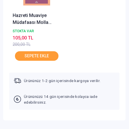
Hazreti Muaviye
Müdafaası Molla
Musa Celali
STOKTA VAR
105,00 TL
200,00 TL
Ürününüz 1-2 gün içerisinde kargoya verilir.
Ürününüzü 14 gün içerisinde kolayca iade
edebilirsiniz.