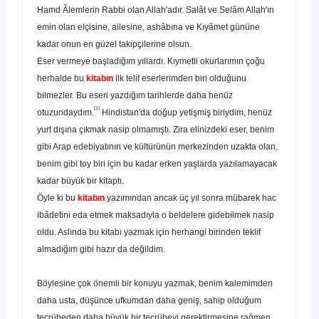
Hamd Âlemlerin Rabbi olan Allah'adır. Salât ve Selâm Allah'ın
emin olan elçisine, ailesine, ashâbına ve Kıyâmet gü­nüne
kadar onun en güzel takipçilerine olsun.
Eser vermeye başladığım yıllardı. Kıymetli okurlarımın çoğu
herhalde bu
kitabın
ilk telif eserlerimden biri oldu­ğunu
bilmezler. Bu eseri yazdığım tarihlerde daha henüz
[1]
otuzundaydım.
Hindistan'da doğup yetişmiş biriydim, he­nüz
yurt dışına çıkmak nasip olmamıştı. Zira elinizdeki eser, benim
gibi Arap edebiyatının ve kültürünün merkezinden uzakta olan,
benim gibi toy biri için bu kadar erken yaşlarda yazılamayacak
kadar büyük bir kitaptı.
Öyle ki bu
kitabın
yazımından ancak üç yıl sonra mübarek hac
ibâdetini eda etmek maksadıyla o beldelere gidebilmek nasip
oldu. Aslında bu kitabı yazmak için herhangi birinden teklif
almadığım gibi hazır da değildim.
Böylesine çok önemli bir konuyu yazmak, benim kale­mimden
daha usta, düşünce ufkumdan daha geniş, sahip ol­duğum
tecrübeden daha büyük bir tecrübeyi gerektirmesine rağmen