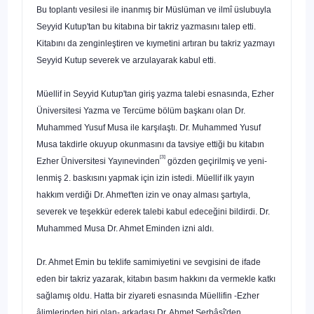
Bu toplantı vesilesi ile inanmış bir Müslüman ve ilmî üslu­buyla
Seyyid Kutup'tan bu kitabına bir takriz yazmasını talep etti.
Kitabını da zenginleştiren ve kıymetini artıran bu takriz yazmayı
Seyyid Kutup severek ve arzulayarak kabul etti.
Müellif in Seyyid Kutup'tan giriş yazma talebi esnasında, Ezher
Üniversitesi Yazma ve Tercüme bölüm başkanı olan Dr.
Muhammed Yusuf Musa ile karşılaştı. Dr. Muhammed Yusuf
Musa takdirle okuyup okunmasını da tavsiye ettiği bu kitabın
[3]
Ezher Üniversitesi Yayınevinden
gözden geçirilmiş ve yeni­
lenmiş 2. baskısını yapmak için izin istedi. Müellif ilk yayın
hakkım verdiği Dr. Ahmet'ten izin ve onay alması şartıyla,
se
verek ve teşekkür ederek talebi kabul edeceğini bildirdi. Dr.
Muhammed Musa Dr. Ahmet Eminden izni aldı.
Dr. Ahmet Emin bu teklife samimiyetini ve sevgisini de ifade
eden bir takriz yazarak, kitabın basım hakkını da ver­mekle katkı
sağlamış oldu. Hatta bir ziyareti esnasında Mü­ellifin -Ezher
âlimlerinden biri olan- arkadaşı Dr. Ahmet Şerbâsî'den,