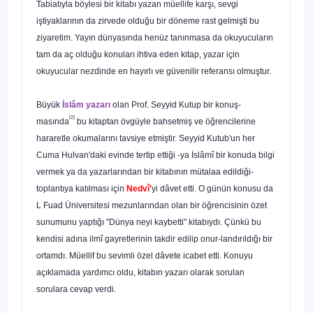
Tabiatıyla böylesi bir kitabı yazan müellife karşı, sevgi
iştiyaklarının da zirvede olduğu bir döneme rast gelmişti bu
ziyaretim. Yayın dünya­sında henüz tanınmasa da okuyucuların
tam da aç olduğu konuları ihtiva eden kitap, yazar için
okuyucular nezdinde en hayırlı ve güvenilir referansı olmuştur.
Büyük
İslâm yazarı
olan Prof. Seyyid Kutup bir konuş­
[2]
masında
bu kitaptan övgüyle bahsetmiş ve öğrencilerine
hararetle okumalarını tavsiye etmiştir. Seyyid Kutub'un her
Cuma Hulvan'daki evinde tertip ettiği -ya İslâmî bir konuda bilgi
vermek ya da yazarlarından bir kitabının mütalaa edildi­ği-
toplantıya katılması için
Nedvî'
yi dâvet etti. O günün ko­nusu da
L Fuad Üniversitesi mezunlarından olan bir öğrenci­sinin özet
sunumunu yaptığı "Dünya neyi kaybetti" kitabıydı. Çünkü bu
kendisi adına ilmî gayretlerinin takdir edilip onur-landırıldığı bir
ortamdı. Müellif bu sevimli özel dâvete icabet etti. Konuyu
açıklamada yardımcı oldu, kitabın yazarı olarak sorulan
sorulara cevap verdi.