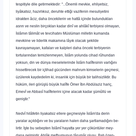
tespitiyle dile getirmektedir: "...Önemli mevkie, ehliyetsiz,
liyâkatsiz, hazır­lıksız, deruhte ettiği vazifenin mesuliyetini
idrakten âciz, daha öncekilerin ve hattâ içinde bulundukları
asrın ve neslin birçok­ları kadar dinî ve ahlâkî terbiyesi olmayan,
İslâmın tâlimât ve tevcihatını Müslüman milletin kumanda
mevkiine ve liderlik makamına lâyık olacak şekilde
kavrayamayan, kafaları ve kalp­leri daha önceki terbiyenin
tortularından temizlenmeyen, İslâm yolunda cihad rûhundan
yoksun, din ve dünya meselelerinde İslâm halîfesinin varlığını
hissettirecek bir içtihad gücünden mahrum kimselerin geçmesi,
üzülerek kaydedelim ki, insan­lık için büyük bir talihsizliktir. Bu
hüküm, ileri görüşlü büyük halîfe Ömer İbn Abdülaziz hariç,
Emevî ve Abbasî halîfelerini içine alacak kadar şümûllü ve
geniştir."
Nedvî hilâfetin liyakatsiz ellere geçmesiyle İslâm'da derin
yaralar açıldığını ve bu yaraların halen daha şartlamadığını be­
lirtir. İşte bu sebepten İslâmî hayatta yer yer çöküntüler mey­
dana gelmiştir. Ahlâk mefhumunun târumâr oluşu, Batı özen-