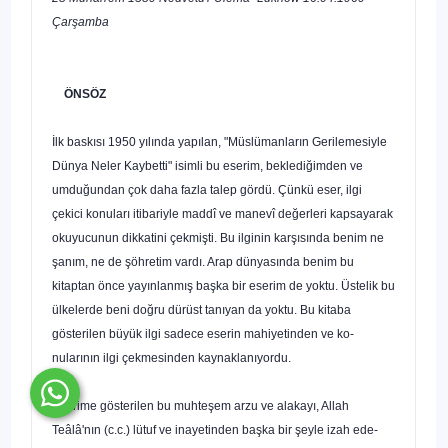
Çarşamba
ÖNSÖZ
İlk baskısı 1950 yılında yapılan, "Müslümanların Gerile­mesiyle
Dünya Neler Kaybetti" isimli bu eserim, beklediğim­den ve
umduğundan çok daha fazla talep gördü. Çünkü eser, ilgi
çekici konuları itibariyle maddî ve manevî değerleri kap­sayarak
okuyucunun dikkatini çekmişti. Bu ilginin karşısında benim ne
şanım, ne de şöhretim vardı. Arap dünyasında be­nim bu
kitaptan önce yayınlanmış başka bir eserim de yoktu. Üstelik bu
ülkelerde beni doğru dürüst tanıyan da yoktu. Bu kitaba
gösterilen büyük ilgi sadece eserin mahiyetinden ve ko­
nularının ilgi çekmesinden kaynaklanıyordu.
Eserime gösterilen bu muhteşem arzu ve alakayı, Allah
Teâlâ'nın (c.c.) lütuf ve inayetinden başka bir şeyle izah ede­