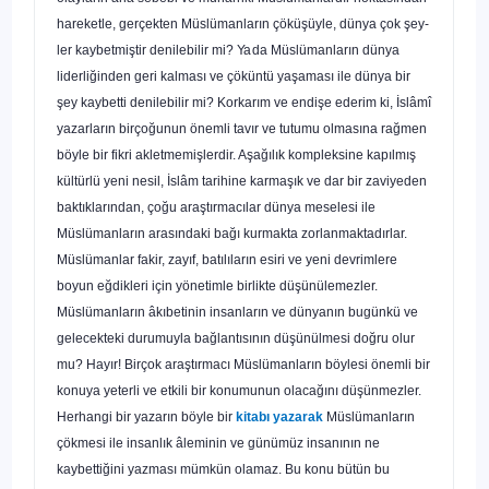
ha­reketle, gerçekten Müslümanların çöküşüyle, dünya çok şey­
ler kaybetmiştir denilebilir mi?
Ya
da Müslümanların dünya
liderliğinden geri kalması ve çöküntü yaşaması ile dünya bir
şey kaybetti denilebilir mi? Korkarım ve endişe ederim ki, İslâmî
yazarların birçoğunun önemli tavır ve tutumu olması­na rağmen
böyle bir fikri akletmemişlerdir. Aşağılık komplek­sine kapılmış
kültürlü yeni nesil, İslâm tarihine karmaşık ve dar bir zaviyeden
baktıklarından, çoğu araştırmacılar dünya meselesi ile
Müslümanların arasındaki bağı kurmakta zorlan­maktadırlar.
Müslümanlar fakir, zayıf, batılıların esiri ve yeni devrimlere
boyun eğdikleri için yönetimle birlikte düşünü­lemezler.
Müslümanların âkıbetinin insanların ve dünyanın bugünkü ve
gelecekteki durumuyla bağlantısının düşünül­mesi doğru olur
mu? Hayır! Birçok araştırmacı Müslümanla­rın böylesi önemli bir
konuya yeterli ve etkili bir konumunun olacağını düşünmezler.
Herhangi bir yazarın böyle bir
kitabı yazarak
Müslümanların
çökmesi ile insanlık âleminin ve gü­nümüz insanının ne
kaybettiğini yazması mümkün olamaz. Bu konu bütün bu