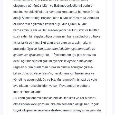
oluşumda günümüz İslâm ve Batı medeniyetlerini derinle­
mesine ve objektif olarak kavrama konusunda herkesin örnek
aldığı Âlimler Birliği Başkanı olan büyük kardeşim Dr. Abdulali
el-Hüsnî'nin eğitiminin katkısı büyüktür. Çünkü büyük
kardeşimin İslâm ve Batı medeniyetini her türlü ifrat ve tef­ritten
uzak sahih bir algıyla biliyor olmasının bana sağladığı bu bakış
açısı, farklı ve karşıt fikrî alanlarda yapılan araştır­maların
arasında
"fışkı ile kan arasından (süzülen) içenlere halis ve
içenler için içimi kolay süt... "
âyetinde olduğu gibi henüz bu
denli ağır meseleleri çözümleyecek seviyede olmayışıma
rağmen bütün bunlardan birtakım olumlu sonuçlar çıkara­
biliyordum. Böylece İslâm'ın, her dönem için hâkimiyete ve
yönetime uygun olduğu ve Hz. Muhammed'in (s.a.v.) de yolu
aydınlatan herkesin lideri ve son Peygamberi olduğuna
inancım artmaktadır.
Bu konu çok önemli olmakla birlikte, tehlikeli ve zor bir konu
olmasından korkuyordum. Zira malzememin azlığı, he
nüz çok
küçük oluşum ve yeterince destekçilerimin olmayışı­nın yanında