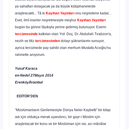
ya sahafları dolaşacak ya da büyük kütüphane­lerde
araştıracaktı... Tâ ki
Kayıhan Yayınları
onu neşredene kadar...
Evet, ilmî eserler neşretmesiyle meşhur
Kayıhan Ya­yınları
bugün bu görevi lâyıkıyla yerine getirmiş bulunuyor. Eserin
tercümesinde
katkıları olan Yrd. Doç. Dr. Abdullah Tırabzon'a,
nezih ve titiz
tercümesinden
dolayı şükranlarımı sunuyor,
ayrıca tercümede pay sahibi olan merhum Mustafa Acıoğlu'nu
rahmetle anıyorum.
Yusuf Karaca
en-Nedvî 27Mayıs 2014
Erenköy/İstanbul
EDİTÖR'DEN
"Müslümanların Gerilemesiyle Dünya Neler Kaybetti" bir kitap
adı için oldukça merak uyandırıcı, bir gayr-i Müslim için
araştırılacak bir konu ve bir Müslüman için ise, acı mânâlar