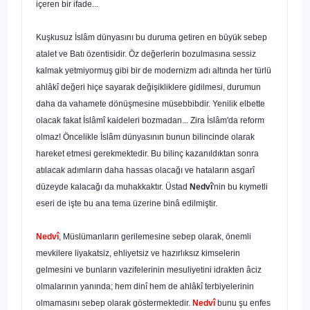
içeren bir ifade...
Kuşkusuz İslâm dünyasını bu duruma getiren en büyük se­bep
atalet ve Batı özentisidir. Öz değerlerin bozulmasına ses­siz
kalmak yetmiyormuş gibi bir de modernizm adı altında her türlü
ahlâkî değeri hiçe sayarak değişikliklere gidilmesi, duru­mun
daha da vahamete dönüşmesine müsebbibdir. Yenilik el­bette
olacak fakat İslâmî kaideleri bozmadan... Zira İslâm'da reform
olmaz! Öncelikle İslâm dünyasının bunun bilincinde olarak
hareket etmesi gerekmektedir. Bu bilinç kazanıldıktan sonra
atılacak adımların daha hassas olacağı ve hataların asgarî
düzeyde kalacağı da muhakkaktır. Üstad
Nedvî
'nin bu kıymet­li
eseri de işte bu ana tema üzerine binâ edilmiştir.
Nedvî
, Müslümanların gerilemesine sebep olarak, önemli
mevkilere liyakatsiz, ehliyetsiz ve hazırlıksız kimselerin
gelmesi­ni ve bunların vazifelerinin mesuliyetini idrakten âciz
olmaları­nın yanında; hem dinî hem de ahlâkî terbiyelerinin
olmamasını sebep olarak göstermektedir.
Nedvî
bunu şu enfes