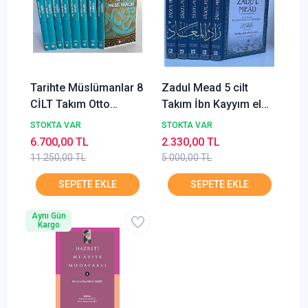
Tarihte Müslümanlar 8
Zadul Mead 5 cilt
CİLT Takım Otto
Takım İbn Kayyım el
Yayınları
Cevziyye Polen
STOKTA VAR
STOKTA VAR
Karınca
6.700,00 TL
2.330,00 TL
11.250,00 TL
5.000,00 TL
Aynı Gün
Kargo