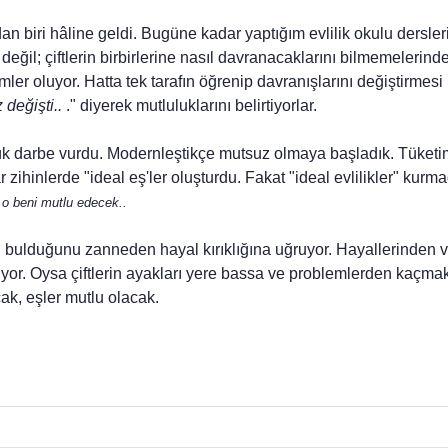
an biri hâline geldi. Bugüne kadar yaptığım evlilik oku­lu dersle
eğil; çiftlerin birbirlerine nasıl davranacaklarını bilmemelerin
ler oluyor. Hatta tek tarafın öğrenip davranışlarını değiştirmesi b
 de­ğişti..
." diyerek mutluluklarını belirtiyorlar.
darbe vurdu. Modernleştikçe mutsuz olmaya başladık. Tüketim çıl
lar zihinlerde "ideal eş'ler oluşturdu. Fakat "ideal evlilikler" ku
 o beni mutlu edecek..
r, bulduğunu zanneden hayal kırıklığına uğruyor. Hayallerind
ıyor. Oysa çiftlerin ayakları yere bassa ve problemlerden kaçma
ak, eşler mutlu olacak.