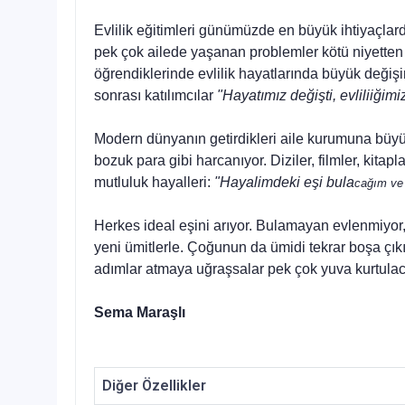
E
vlilik eğitimleri günümüzde en büyük ihtiyaçlard
pek çok ailede yaşanan problemler kötü niyetten d
öğrendiklerinde evlilik ha­yatlarında büyük değişim
sonrası katılımcılar
"Hayatımız değişti, evliliiğimiz
Modern dünyanın getirdikleri aile kurumuna büyük 
bozuk para gibi harcanıyor. Diziler, filmler, kitap
mutluluk hayalleri:
"Hayalimdeki eşi bula
­cağım ve
Herkes ideal eşini arıyor. Bulamayan evlenmiyo
yeni ümitlerle. Çoğunun da ümidi tekrar boşa çık
adımlar atmaya uğraşsalar pek çok yuva kurtulac
Sema Maraşlı
Diğer Özellikler