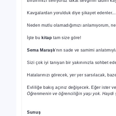
Birbirimizi seviyoruz fakat sevginin tadını kay
Kavgalardan yorulduk diye şikayet edenler...
Neden mutlu olamadığımızı anlamıyorum, nerd
İşte bu
kitap
tam size göre!
Sema Maraşlı
'nın sade ve samimi anlatımıyla
Sizi çok iyi tanıyan bir yakınınızla sohbet ede
Hatalarınızı görecek, yer yer sarsılacak, ba
Evliliğe bakış açınız değişecek. Eğer ister v
Öğrenmenin ve öğrenciliğin yaşı yok. Haydi 
Sunuş