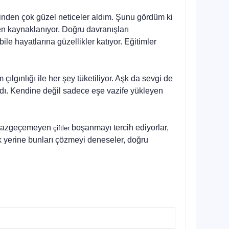
rinden çok güzel neticeler aldım. Şunu gör­düm ki
den kaynaklanıyor. Doğru davranışları
ile hayatlarına güzellikler katıyor. Eğitimler
­gınlığı ile her şey tüketiliyor. Aşk da sevgi de
rmadı. Kendine değil sade­ce eşe vazife yükleyen
en vazgeçemeyen
boşanmayı tercih ediyorlar,
çiftler
k yerine bunları çözmeyi deneseler, doğru