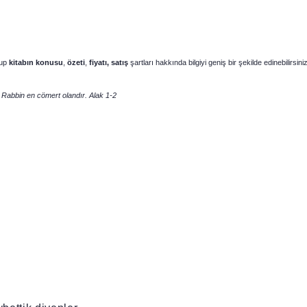
up
kitabın
konusu
,
özeti
,
fiyatı, satış
şartları hakkında bilgiyi geniş bir şekilde edinebilirsiniz
 Rabbin en cömert olandır. Alak 1-2