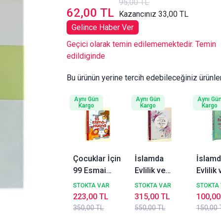
95,00 TL
62,00 TL
Kazancınız 33,00 TL
Gelince Haber Ver
Geçici olarak temin edilememektedir. Temin
edildiginde
Bu ürünün yerine tercih edebileceğiniz ürünle
Aynı Gün
Aynı Gün
Aynı Gü
Kargo
Kargo
Kargo
Çocuklar İçin
İslamda
İslam
99 Esmai
Evlilik ve
Evlilik 
Hüsna Allahın
Cinsel Hayat
Hayat
STOKTA VAR
STOKTA VAR
STOKTA
En Güzel
Nusret Salih
Gazali
223,00 TL
315,00 TL
100,00
İsimleri
Yüceoğlu
KAHR
350,00 TL
550,00 TL
150,00 
Şebnem
Bera Kitap