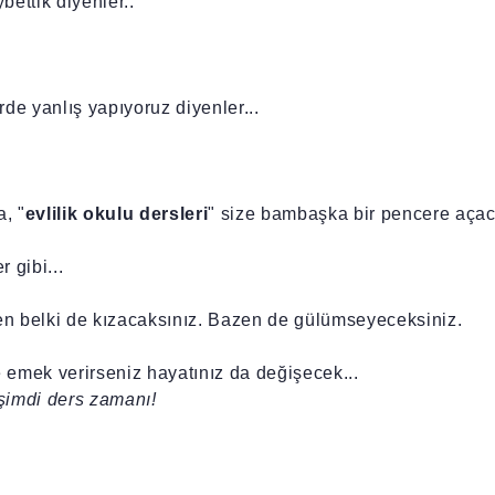
bettik diyenler..
e yanlış yapıyoruz diyenler...
, "
evlilik okulu dersleri
" size bambaşka bir pencere açac
r gibi...
zen belki de kızacaksınız. Bazen de gülümseyeceksiniz.
e emek verirseniz hayatınız da değişecek...
şimdi ders zamanı!