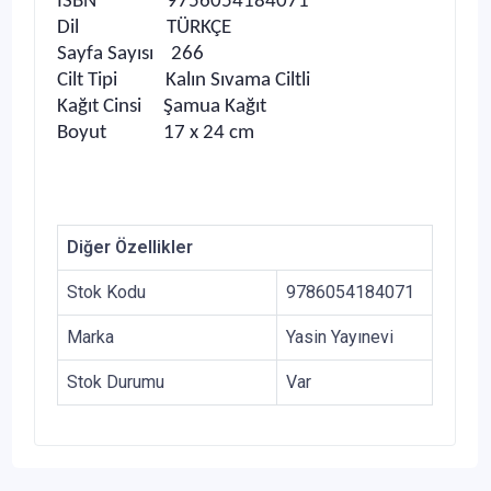
ISBN 9756054184071
Dil TÜRKÇE
Sayfa Sayısı 266
Cilt Tipi Kalın Sıvama Ciltli
Kağıt Cinsi Şamua Kağıt
Boyut 17 x 24 cm
Diğer Özellikler
Stok Kodu
9786054184071
Marka
Yasin Yayınevi
Stok Durumu
Var