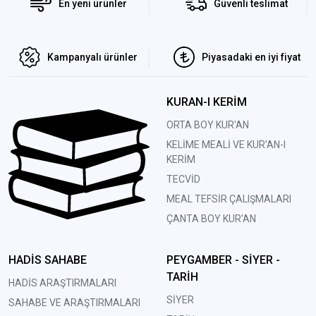
En yeni ürünler
Güvenli teslimat
Kampanyalı ürünler
Piyasadaki en iyi fiyat
KURAN-I KERİM
ORTA BOY KUR'AN
KELİME MEALİ VE KUR'AN-I
KERİM
TECVİD
MEAL TEFSİR ÇALIŞMALARI
ÇANTA BOY KUR'AN
HADİS SAHABE
PEYGAMBER - SİYER -
TARİH
HADİS ARAŞTIRMALARI
SİYER
SAHABE VE ARAŞTIRMALARI