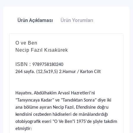
Ürün Açıklaması
Ürün Yorumları
O ve Ben
Necip Fazıl Kısakürek
ISBN :
9789758180240
264 sayfa. (12,5x19,5) 2.Hamur / Karton
Cilt
Hayatını, Abdülhakîm Arvasî Hazretleri'ni
"Tanıyıncaya Kadar" ve "Tanıdıktan Sonra" diye iki
ana bölüme ayıran Necip Fazıl, Efendisine doğru
kendisini cezbeden hâdiseleri de mânâlandırdığı
otobiyografik eseri "O Ve Ben"i 1975'de şöyle takdim
etmiştir: