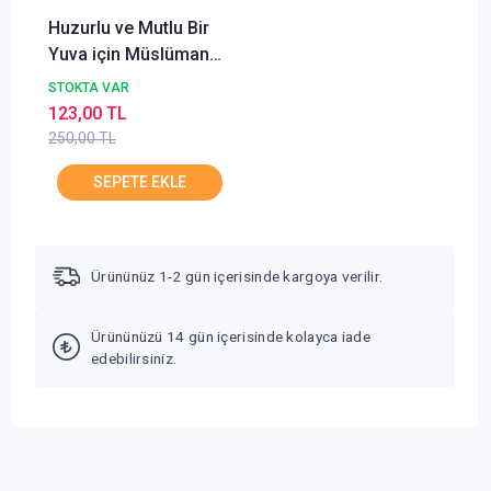
Huzurlu ve Mutlu Bir
Yuva için Müslüman
Ailelere Tavsiyeler
STOKTA VAR
Abülaziz Kıranşal
123,00 TL
RAVZA
250,00 TL
Ürününüz 1-2 gün içerisinde kargoya verilir.
Ürününüzü 14 gün içerisinde kolayca iade
edebilirsiniz.