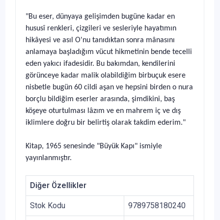
"Bu eser, dünyaya gelişimden bugüne kadar en
hususî renkleri, çizgileri ve sesleriyle hayatımın
hikâyesi ve asıl O'nu tanıdıktan sonra mânasını
anlamaya başladığım vücut hikmetinin bende tecelli
eden yakıcı ifadesidir. Bu bakımdan, kendilerini
görünceye kadar malik olabildiğim birbuçuk esere
nisbetle bugün 60 cildi aşan ve hepsini birden o nura
borçlu bildiğim eserler arasında, şimdikini, baş
köşeye oturtulması lâzım ve en mahrem iç ve dış
iklimlere doğru bir belirtiş olarak takdim ederim."
Kitap, 1965 senesinde "Büyük Kapı" ismiyle
yayınlanmıştır.
Diğer Özellikler
Stok Kodu
9789758180240