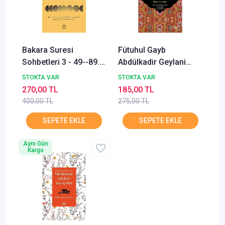
Bakara Suresi
Fütuhul Gayb
Sohbetleri 3 - 49--89.
Abdülkadir Geylani
Ayetler Nouman Ali
Sufi Kitap
STOKTA VAR
STOKTA VAR
Khan
270,00 TL
185,00 TL
400,00 TL
275,00 TL
Aynı Gün
Kargo