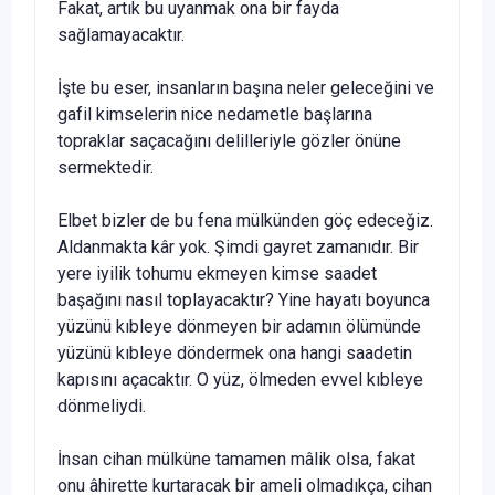
Fakat, artık bu uyanmak ona bir fayda
sağlamayacaktır.
İşte bu eser, insanların başına neler geleceğini ve
gafil kimselerin nice nedametle başlarına
topraklar saçacağını delilleriyle gözler önüne
sermektedir.
Elbet bizler de bu fena mülkünden göç edeceğiz.
Aldan­makta kâr yok. Şimdi gayret zamanıdır. Bir
yere iyilik to­humu ekmeyen kimse saadet
başağını nasıl toplayacaktır? Yine hayatı boyunca
yüzünü kıbleye dönmeyen bir adamın ölümünde
yüzünü kıbleye döndermek ona hangi saadetin
kapısını açacaktır. O yüz, ölmeden evvel kıbleye
dönmeliy­di.
İnsan cihan mülküne tamamen mâlik olsa, fakat
onu âhirette kurtaracak bir ameli olmadıkça, cihan