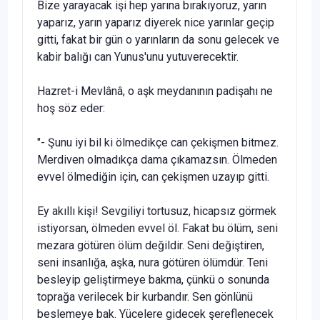
Bize yarayacak işi hep yarına bırakıyoruz, yarın
yapa­rız, yarın yaparız diyerek nice yarınlar geçip
gitti, fakat bir gün o yarınların da sonu gelecek ve
kabir balığı can Yunus'unu yutuverecektir.
Hazret-i Mevlânâ, o aşk meydanının padişahı ne
hoş söz eder:
"- Şunu iyi bil ki ölmedikçe can çekişmen bitmez.
Mer­diven olmadıkça dama çıkamazsın. Ölmeden
evvel ölmedi­ğin için, can çekişmen uzayıp gitti.
Ey akıllı kişi! Sevgiliyi tortusuz, hicapsız görmek
isti­yorsan, ölmeden evvel öl. Fakat bu ölüm, seni
mezara götü­ren ölüm değildir. Seni değiştiren,
seni insanlığa, aşka, nu­ra götüren ölümdür. Teni
besleyip geliştirmeye bakma, çünkü o sonunda
toprağa verilecek bir kurbandır. Sen gön­lünü
beslemeye bak. Yücelere gidecek şereflenecek