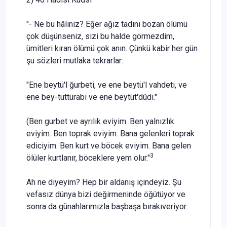
"- Ne bu hâliniz? Eğer ağız tadını bozan ölümü
çok dü­şünseniz, sizi bu halde görmezdim,
ümitleri kıran ölümü çok anın. Çünkü kabir her gün
şu sözleri mutlaka tekrar­lar:
"Ene beytü'l ğurbeti, ve ene beytü'l vahdeti, ve
ene bey-tuttürabi ve ene beytüt'dûdi."
(Ben gurbet ve ayrılık eviyim. Ben yalnızlık
eviyim. Ben toprak eviyim. Bana gelenleri toprak
ediciyim. Ben kurt ve böcek eviyim. Bana gelen
3
ölüler kurtlanır, böceklere yem olur."
Ah ne diyeyim? Hep bir aldanış içindeyiz. Şu
vefasız dünya bizi değirmeninde öğütüyor ve
sonra da günahları­mızla başbaşa bırakıveriyor.