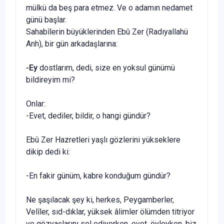
mülkü da beş para etmez. Ve o adamın nedamet
günü başlar.
Sahabîlerin büyüklerinden Ebû Zer (Radıyallahü
Anh), bir gün arkadaşlarına:
-Ey
dostlarım, dedi, size en yoksul günümü
bildireyim mi?
Onlar:
-Evet, dediler, bildir, o hangi gündür?
Ebû Zer Hazretleri yaşlı gözlerini yükseklere
dikip dedi ki:
-En fakir günüm, kabre konduğum gündür?
Ne şaşılacak şey ki, herkes, Peygamberler,
Velîler, sıd-dıklar, yüksek âlimler ölümden titriyor
ve gözyaşlarını sel ediyorken, evet, öyleyken, biz