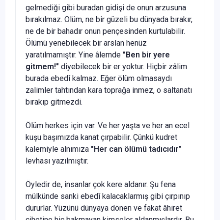
gel­mediği gibi buradan gidişi de onun arzusuna
bırakılmaz. Ölüm, ne bir güzeli bu dünyada bırakır,
ne de bir bahadır onun pençesinden kurtulabilir.
Ölümü yenebilecek bir arslan henüz
yaratılmamıştır. Yine âlemde
"Ben bir yere
gitmem!"
diyebilecek bir er yoktur. Hiçbir zâlim
burada ebedî kalmaz. Eğer ölüm olmasaydı
zalimler tahtından ka­ra toprağa inmez, o saltanatı
bırakıp gitmezdi.
Ölüm herkes için var. Ve her yaşta ve her an ecel
kuşu başımızda kanat çırpabilir. Çünkü kudret
kalemiyle alnı­mıza
"Her can ölümü tadıcıdır"
levhası yazılmıştır.
Öyledir de, insanlar çok kere aldanır. Şu fena
mülkün­de sanki ebedî kalacaklarmış gibi çırpınıp
dururlar. Yüzü­nü dünyaya dönen ve fakat âhiret
cihetine hiç bakmayan kimseler aldanmışlardır. Bu