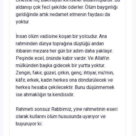
aldanışı çok fecî şekilde öder­ler. Ölüm baygınlığı
geldiğinde artık nedamet etmenin fay­dası da
yoktur.
İnsan ölüm vadisine koşan bir yolcudur. Ana
rahmin­den dünya toprağına düştüğü andan
itibaren mezara her gün bir adım daha yaklaşır.
Peşinde ecel, önünde kabir vardır. Ve Allah'ın
mülkünden başka gidecek bir yurtta yoktur.
Zengin, fakir, güzel, çirkin, genç, ihtiyar, mü'min,
kâfir, erkek, kadın herkes ona döndürülecek ve
herkes hesaba çekilecektir. Bunu düşünmemek
ise ahmaklığın ta kendisi­dir.
Rahmeti sonsuz Rabbimiz, yine rahmetinin eseri
olarak kullarını ölüm hususunda uyarıyor ve
buyuruyor ki: