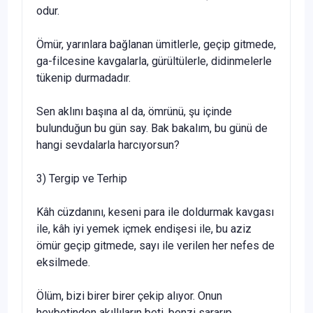
odur.
Ömür, yarınlara bağlanan ümitlerle, geçip gitmede,
ga-filcesine kavgalarla, gürültülerle, didinmelerle
tükenip durmadadır.
Sen aklını başına al da, ömrünü, şu içinde
bulunduğun bu gün say. Bak bakalım, bu günü de
hangi sevdalarla har­cıyorsun?
3) Tergip ve Terhip
Kâh cüzdanını, keseni para ile doldurmak kavgası
ile, kâh iyi yemek içmek endişesi ile, bu aziz
ömür geçip gitme­de, sayı ile verilen her nefes de
eksilmede.
Ölüm, bizi birer birer çekip alıyor. Onun
heybetinden akıllıların beti, benzi sararıp