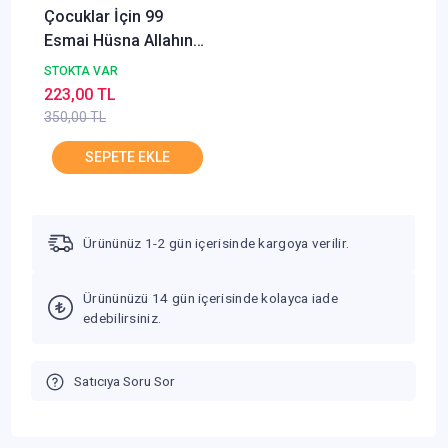
Çocuklar İçin 99
Esmai Hüsna Allahın
En Güzel İsimleri
STOKTA VAR
Şebnem Pişkin
223,00 TL
GÜLHANE
350,00 TL
Ürününüz 1-2 gün içerisinde kargoya verilir.
Ürününüzü 14 gün içerisinde kolayca iade
edebilirsiniz.
Satıcıya Soru Sor