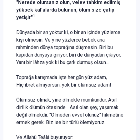
"Nerede olursanız olun, velev tahkim edilmiş
yük­sek kal'alarda bulunun, ölüm size çatıp
1
yetişir."
Dünyada bir an yoktur ki, o bir an içinde yüzlerce
kişi ölmesin. Ve yine yüzlerce bebek ana
rahminden dünya top­rağına düşmesin. Biri bu
kapıdan dünyaya giriyor, biri de dünyadan çıkıyor.
Yanı bir lâhza yok ki bu çark durmuş ol­sun...
Toprağa karışmada işte her gün yüz adam,
Hiç ibret almıyorsun, yok bir ölümsüz adam!
Ölümsüz olmak, yine ölmekle mümkündür. Asıl
dirilik ölümün ötesinde... Asıl olan şey, yaşamak
değil ölmekdir. "Ölmeden evvel ölünüz" hikmetine
ermek gerek. Biz ise bir türlü ölemiyoruz.
Ve Allahü Teâlâ buyuruyor: