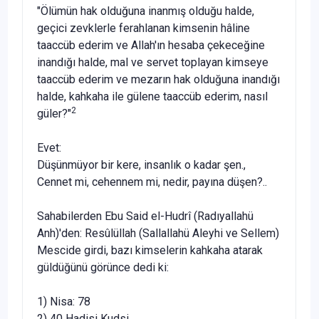
"Ölümün hak olduğuna inanmış olduğu halde,
geçici zevklerle ferahlanan kimsenin hâline
taaccüb ederim ve Allah'ın hesaba çekeceğine
inandığı halde, mal ve servet toplayan kimseye
taaccüb ederim ve mezarın hak olduğuna inandığı
halde, kahkaha ile gülene taaccüb ederim, nasıl
2
güler?"
Evet:
Düşünmüyor bir kere, insanlık o kadar şen.,
Cennet mi, cehennem mi, nedir, payına düşen?..
Sahabilerden Ebu Said el-Hudrî (Radıyallahü
Anh)'den: Resûlüllah (Sallallahü Aleyhi ve Sellem)
Mescide girdi, ba­zı kimselerin kahkaha atarak
güldüğünü görünce dedi ki:
1) Nisa: 78
2) 40 Hadisi Kudsi