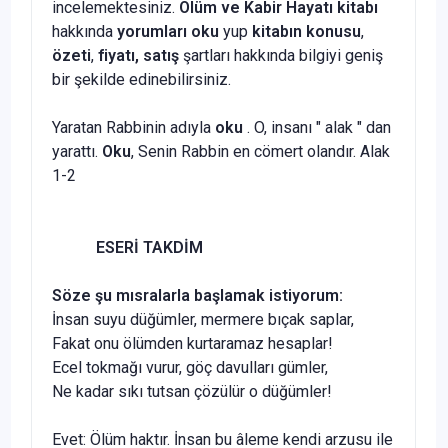
incelemektesiniz.
Ölüm ve Kabir Hayatı kitabı
hakkında
yorumları oku
yup
kitabın
konusu
,
özeti
,
fiyatı, satış
şartları hakkında bilgiyi geniş
bir şekilde edinebilirsiniz.
Yaratan Rabbinin adıyla
oku
. O, insanı " alak " dan
yarattı.
Oku
, Senin Rabbin en cömert olandır. Alak
1-2
ESERİ TAKDİM
Söze şu mısralarla başlamak istiyorum:
İnsan suyu düğümler, mermere bıçak saplar,
Fakat onu ölümden kurtaramaz hesaplar!
Ecel tokmağı vurur, göç davulları gümler,
Ne kadar sıkı tutsan çözülür o düğümler!
Evet: Ölüm haktır. İnsan bu âleme kendi arzusu ile