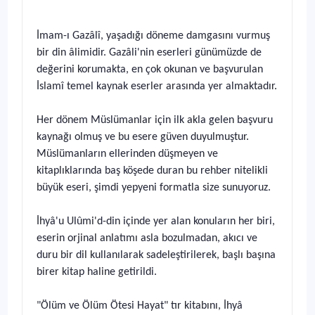
İmam-ı Gazâlî, yaşadığı döneme damgasını vurmuş
bir din âlimidir. Gazâli'nin eserleri günümüzde de
değerini korumakta, en çok okunan ve başvurulan
İslamî temel kaynak eserler arasında yer almaktadır.
Her dönem Müslümanlar için ilk akla gelen başvuru
kaynağı olmuş ve bu esere güven duyulmuştur.
Müslümanların ellerinden düşmeyen ve
kitaplıklarında baş köşede duran bu rehber nitelikli
büyük eseri, şimdi yepyeni formatla size sunuyoruz.
İhyâ'u Ulûmi'd-din içinde yer alan konuların her biri,
eserin orjinal anlatımı asla bozulmadan, akıcı ve
duru bir dil kullanılarak sadeleştirilerek, başlı başına
birer kitap haline getirildi.
"Ölüm ve Ölüm Ötesi Hayat" tır kitabını, İhyâ