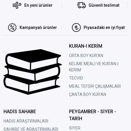
En yeni ürünler
Güvenli teslimat
Kampanyalı ürünler
Piyasadaki en iyi fiyat
KURAN-I KERİM
ORTA BOY KUR'AN
KELİME MEALİ VE KUR'AN-I
KERİM
TECVİD
MEAL TEFSİR ÇALIŞMALARI
ÇANTA BOY KUR'AN
HADİS SAHABE
PEYGAMBER - SİYER -
TARİH
HADİS ARAŞTIRMALARI
SİYER
SAHABE VE ARAŞTIRMALARI