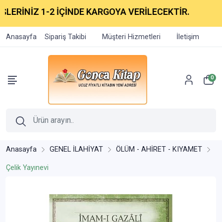
LERİNİZ 1-2 İÇİNDE KARGOYA VERİLECEKTİR.
Anasayfa
Sipariş Takibi
Müşteri Hizmetleri
İletişim
0
Anasayfa
GENEL İLAHİYAT
ÖLÜM - AHİRET - KIYAMET
Çelik Yayınevi