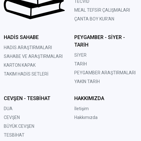
TECVİD
MEAL TEFSİR ÇALIŞMALARI
ÇANTA BOY KUR'AN
HADİS SAHABE
PEYGAMBER - SİYER -
TARİH
HADİS ARAŞTIRMALARI
SİYER
SAHABE VE ARAŞTIRMALARI
TARİH
KARTON KAPAK
PEYGAMBER ARAŞTIRMALARI
TAKIM HADİS SETLERİ
YAKIN TARİH
CEVŞEN - TESBİHAT
HAKKIMIZDA
DUA
İletişim
CEVŞEN
Hakkımızda
BÜYÜK CEVŞEN
TESBİHAT