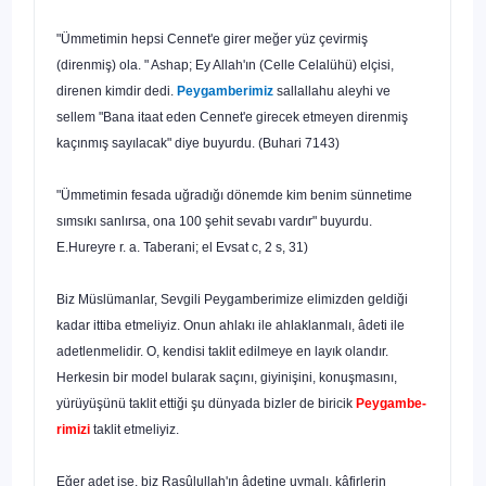
"Ümmetimin hepsi Cennet'e girer meğer yüz çevirmiş
(direnmiş) ola. " Ashap; Ey Allah'ın (Celle Celalühü) elçisi,
direnen kimdir dedi.
Peygamberi­miz
sallallahu aleyhi ve
sellem "Bana itaat eden Cennet'e girecek etmeyen direnmiş
kaçınmış sayılacak" diye buyurdu. (Buhari 7143)
"Ümmetimin fesada uğradığı dönemde kim benim sünnetime
sımsıkı sanlırsa, ona 100 şehit sevabı vardır" buyurdu.
E.Hureyre r. a. Taberani; el Evsat c, 2 s, 31)
Biz Müslümanlar, Sevgili Peygamberimize elimizden geldiği
kadar ittiba etmeliyiz. Onun ahlakı ile ahlaklanmalı, âdeti ile
adetlenmelidir. O, kendisi taklit edilmeye en layık olandır.
Herkesin bir model bularak saçını, giyinişini, konuşmasını,
yürüyüşünü taklit ettiği şu dünyada bizler de biricik
Peygambe­
rimizi
taklit etmeliyiz.
Eğer adet ise, biz Rasûlullah'ın âdetine uymalı, kâfirlerin