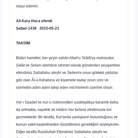
niyaz ederim.
Ali Kara Hoca efendi
Şaban 1436 2015-05-21
TAKDİM
Bütün hamdler, her şeyin sahibi Allah'u Teâlâ'ya mahsustur.
Salât ve Selam alemlere rahmet olarak gönderilen peygamber
efendimiz Sallallahu aleyhi ve Sellem'e onun gökteki yıldızlar
gibi olan Âl-ü Ashabına ve kıyamete kadar onun izini ve
sünnetini adım adım takip eden mü'minlerin üzerine olsun.
Asr-ı Saadet ve nur-u nübüvvetten uzaklaştıkça karanlık daha
da artmakta, sapıklık ve inkârın her türlüsü etrafımızda kol
gezmektedir. Bir tarafta, Kur'anda yanlışların bulunduğunu ve
bunun vakit kaybetmeden düzeltilmesi gerektiğini söyleyenler.
Diğer tarafta Rasûlullah Efendimiz Sallallahu aleyhi ve