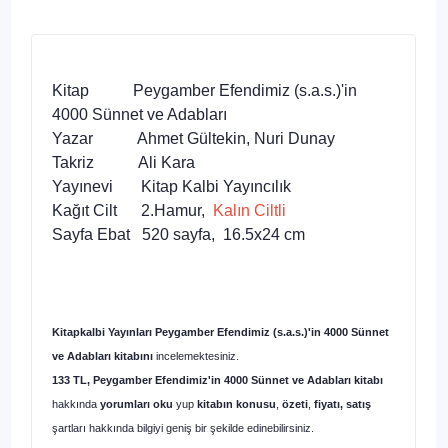
Kitap Peygamber Efendimiz (s.a.s.)'in
4000 Sünnet ve Adabları
Yazar Ahmet Gültekin, Nuri Dunay
Takriz Ali Kara
Yayınevi Kitap Kalbi Yayıncılık
Kağıt Cilt 2.Hamur,
Kalın Ciltli
Sayfa Ebat 520 sayfa, 16.5x24 cm
Kitapkalbi Yayınları Peygamber Efendimiz (s.a.s.)'in 4000 Sünnet
ve Adabları kitabını
incelemektesiniz.
133 TL, Peygamber Efendimiz'in 4000 Sünnet ve Adabları kitabı
hakkında
yorumları oku
yup
kitabın
konusu
,
özeti
,
fiyatı, satış
şartları hakkında bilgiyi geniş bir şekilde edinebilirsiniz.