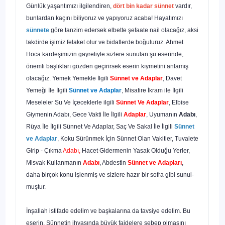
Günlük yaşantımızı ilgilendiren,
dört bin kadar sünnet
vardır,
bunlardan kaçını biliyoruz ve yapıyoruz acaba! Hayatımızı
sünnete
göre tanzim edersek elbette şefaate nail olacağız, aksi
takdirde işimiz felaket olur ve bidatlerde boğuluruz. Ahmet
Hoca kardeşimizin gayretiyle sizlere sunulan şu eserinde,
önemli başlıkları gözden geçirirsek eserin kıymetini anlamış
olacağız. Yemek Yemekle İlgili
Sünnet v
e Adaplar
, Davet
Yemeği İle İlgili
Sünnet
v
e Adaplar
, Misafire İkram
i
le İlgili
Meseleler Su Ve İçeceklerle
i
lgili
Sünnet Ve Adaplar
, Elbise
Giymenin Adabı, Gece Vakti İle İlgili
Adaplar
, Uyumanın
Adabı
,
Rüya İle İlgili Sünnet Ve Adaplar, Saç Ve Sakal İle İlgili
Sünnet
ve Adaplar
, Koku Sü­rünmek İçin Sünnet Olan Vakitler, Tuvalete
Girip - Çıkma
Adabı,
Hacet Gi­dermenin Yasak Olduğu Yerler,
Misvak Kullanmanın
Adabı
, Abdestin
Sünnet
v
e Adapları
,
daha birçok konu işlenmiş ve sizlere hazır bir sofra gibi sunul­
muştur.
İnşallah istifade edelim ve başkalarına da tavsiye edelim. Bu
eserin, Sün­netin ihyasında büyük faidelere sebep olmasını