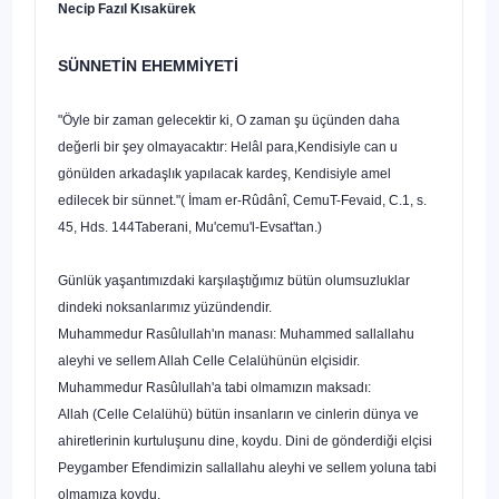
Necip Fazıl Kısakürek
SÜNNETİN EHEMMİYETİ
"Öyle bir zaman gelecektir ki, O zaman şu üçünden daha
değerli bir şey olmayacaktır:
Helâl para,Kendisiyle can u
gönülden arkadaşlık yapılacak kardeş, Kendisiyle amel
edilecek bir sünnet."( İmam er-Rûdânî, CemuT-Fevaid, C.1, s.
45, Hds. 144Taberani, Mu'cemu'l-Evsat'tan.)
Günlük yaşantımızdaki karşılaştığımız bütün olumsuzluklar
dindeki nok­sanlarımız yüzündendir.
Muhammedur Rasûlullah'ın manası: Muhammed sallallahu
aleyhi ve sellem Allah Celle Celalühünün elçisidir.
Muhammedur Rasûlullah'a tabi olmamızın maksadı:
Allah (Celle Celalühü) bütün insanların ve cinlerin dünya ve
ahiretlerinin kurtuluşunu dine, koydu. Dini de gönderdiği elçisi
Peygamber Efendimizin sallallahu aleyhi ve sellem yoluna tabi
olmamıza koydu.