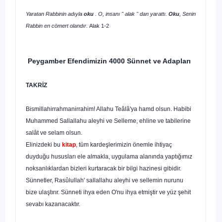
Yaratan Rabbinin adıyla
oku
. O, insanı " alak " dan yarattı.
Oku
, Senin
Rabbin en cömert olandır.
Alak 1-2
Peygamber Efendimizin 4000 Sünnet ve Adapları
TAKRİZ
Bismillahirrahmanirrahim! Allahu Teâlâ'ya hamd olsun. Habibi
Muhammed Sallallahu aleyhi ve Selleme, ehline ve tabilerine
salât ve selam olsun.
Elinizdeki bu
kitap
, tüm kardeşlerimizin önemle ihtiyaç
duyduğu hususları ele almakla, uygulama alanında yaptığımız
noksanlıklardan bizleri kurtaracak bir bilgi hazinesi gibidir.
Sünnetler, Rasûlullah' sallallahu aleyhi ve sellemin nurunu
bize ulaştırır. Sünneti ihya eden O'nu ihya etmiştir ve yüz şehit
sevabı kazanacaktır.