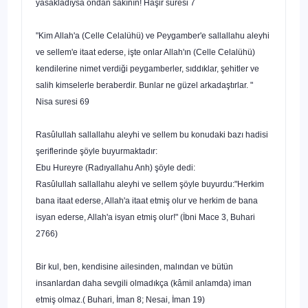
yasakladıysa ondan sa­kının! Haşir süresi 7
"Kim Allah'a (Celle Celalühü) ve Peygamber'e sallallahu aleyhi
ve sellem'e itaat ederse, işte onlar Allah'ın (Celle Celalühü)
kendilerine nimet verdiği peygamberler, sıddıklar, şehitler ve
salih kimselerle beraberdir. Bun­lar ne güzel arkadaştırlar. "
Nisa suresi 69
Rasûlullah sallallahu aleyhi ve sellem bu konudaki bazı hadisi
şeriflerinde şöyle buyurmaktadır:
Ebu Hureyre (Radıyallahu Anh) şöyle dedi:
Rasûlullah sallallahu aleyhi ve sellem şöyle buyurdu:"Herkim
bana itaat ederse, Allah'a itaat etmiş olur ve herkim de bana
isyan ederse, Allah'a isyan etmiş olur!" (İbni Mace 3, Buhari
2766)
Bir kul, ben, kendisine ailesinden, malından ve bütün
insanlardan daha sevgili olmadıkça (kâmil anlamda) iman
etmiş olmaz.( Buhari, İman 8; Nesai, İman 19)