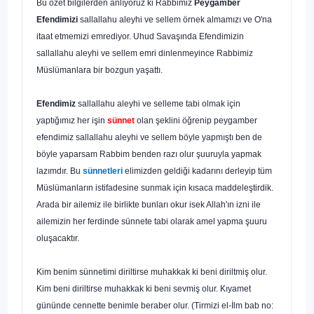
Bu özet bilgilerden anlıyoruz ki Rabbimiz
Peygamber
Efendimizi
sallallahu aleyhi ve sellem örnek almamızı ve O'na
itaat etmemizi emrediyor. Uhud Savaşında Efendimizin
sallallahu aleyhi ve sellem emri dinlenmeyince Rabbi­miz
Müslümanlara bir bozgun yaşattı.
Efendimiz
sallallahu aleyhi ve selleme tabi olmak için
yaptığımız her işin
sünnet
olan şeklini öğrenip peygamber
efendimiz sallallahu aleyhi ve sellem böyle yapmıştı ben de
böyle yaparsam Rabbim benden razı olur şuuruyla yapmak
lazımdır. Bu
sünnetleri
elimizden geldiği kadarını derleyip tüm
Müs­lümanların istifadesine sunmak için kısaca maddeleştirdik.
Arada bir ailemiz ile birlikte bunları okur isek Allah'ın izni ile
ailemizin her ferdinde sünnete tabi olarak amel yapma şuuru
oluşacaktır.
Kim benim sünnetimi diriltirse muhakkak ki beni diriltmiş olur.
Kim beni diril­tirse muhakkak ki beni sevmiş olur. Kıyamet
gününde cennette benimle be­raber olur. (Tirmizi el-İlm bab no: