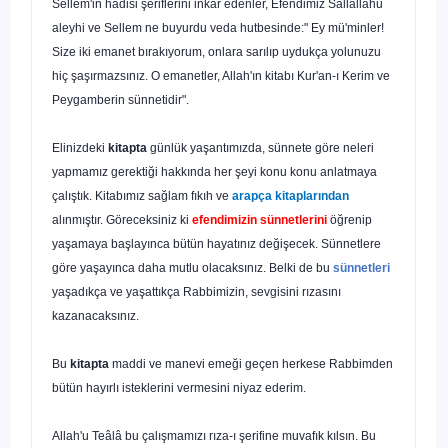
Sellem'in hadisi şeriflerini inkâr edenler, Efendimiz Sallallahu
aleyhi ve Sellem ne buyurdu veda hutbesinde:" Ey mü'minler!
Size iki emanet bırakıyo­rum, onlara sarılıp uydukça yolunuzu
hiç şaşırmazsınız. O emanetler, Allah'ın kitabı Kur'an-ı Kerim ve
Peygamberin sünnetidir".
Elinizdeki
kitapta
günlük yaşantımızda, sünnete göre neleri
yapmamız ge­rektiği hakkında her şeyi konu konu anlatmaya
çalıştık. Kitabımız sağlam fıkıh ve
arapça kitaplarından
alınmıştır. Göreceksiniz ki
efendimizin sünnetlerini
öğrenip
yaşamaya başlayınca bütün hayatınız değişecek. Sünnetlere
göre ya­şayınca daha mutlu olacaksınız. Belki de bu
sünnetleri
yaşadıkça ve yaşat­tıkça Rabbimizin, sevgisini rızasını
kazanacaksınız.
Bu
kitapta
maddi ve manevi emeği geçen herkese Rabbimden
bütün ha­yırlı isteklerini vermesini niyaz ederim.
Allah'u Teâlâ bu çalışmamızı rıza-ı şerifine muvafık kılsın. Bu