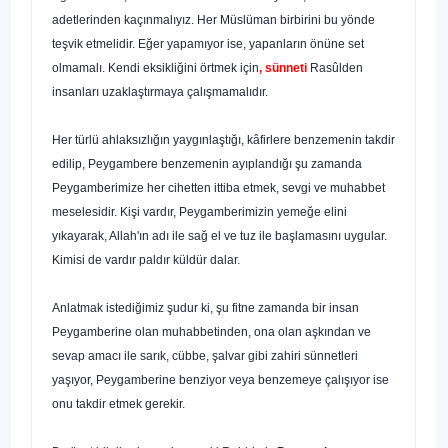
adetlerinden kaçınmalıyız. Her Müslüman birbirini bu yönde
teşvik etmelidir. Eğer yapamıyor ise, yapanların önüne set
olmamalı. Kendi eksikliğini örtmek için
, sünneti
Rasûlden
insanları uzaklaştırmaya çalışmamalıdır.
Her türlü ahlaksızlığın yaygınlaştığı, kâfirlere benzemenin takdir
edilip, Peygambere benzemenin ayıplandığı şu zamanda
Peygamberimize her cihet­ten ittiba etmek, sevgi ve muhabbet
meselesidir. Kişi vardır, Peygamberimi­zin yemeğe elini
yıkayarak, Allah'ın adı ile sağ el ve tuz ile başlamasını uy­gular.
Kimisi de vardır paldır küldür dalar.
Anlatmak istediğimiz şudur ki, şu fitne zamanda bir insan
Peygamberine olan muhabbetinden, ona olan aşkından ve
sevap amacı ile sarık, cübbe, şal­var gibi zahiri sünnetleri
yaşıyor, Peygamberine benziyor veya benzemeye çalışıyor ise
onu takdir etmek gerekir.