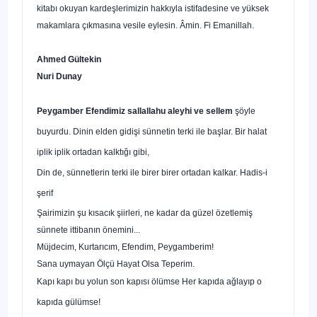
kitabı oku­yan kardeşlerimizin hakkıyla istifadesine ve yüksek
makamlara çıkmasına ve­sile eylesin. Âmin. Fi Emanillah.
Ahmed Gültekin
Nuri Dunay
Peygamber Efendimiz sallallahu aleyhi ve sellem
şöyle
buyurdu. Dinin elden gidişi sünnetin terki ile başlar. Bir halat
iplik iplik ortadan kalktığı gibi,
Din de, sünnetlerin terki ile birer birer ortadan kalkar. Hadis-i
şerif
Şairimizin şu kısacık şiirleri, ne kadar da güzel özetlemiş
sünnete ittibanın önemini...
Müjdecim, Kurtarıcım, Efendim, Peygamberim!
Sana uymayan Ölçü Hayat Olsa Teperim.
Kapı kapı bu yolun son kapısı ölümse Her kapıda ağlayıp o
kapıda gülümse!