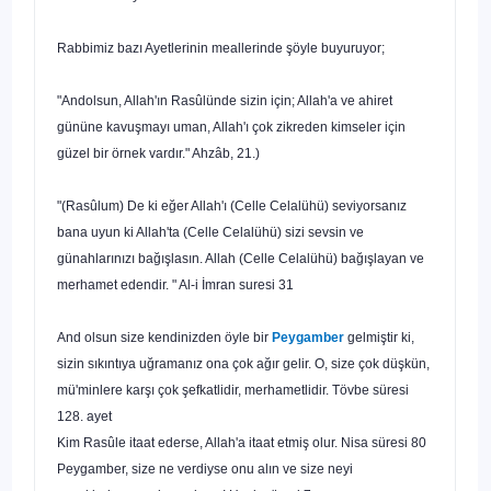
Rabbimiz bazı Ayetlerinin meallerinde şöyle buyuruyor;
"Andolsun, Allah'ın Rasûlünde sizin için; Allah'a ve ahiret
gününe kavuşmayı uman, Allah'ı çok zikreden kimseler için
güzel bir örnek vardır." Ahzâb, 21.)
"(Rasûlum) De ki eğer Allah'ı (Celle Celalühü) seviyorsanız
bana uyun ki Allah'ta (Celle Celalühü) sizi sevsin ve
günahlarınızı bağışlasın. Allah (Celle Celalühü) bağışlayan ve
merhamet edendir. " Al-i İmran suresi 31
And olsun size kendinizden öyle bir
Peygamber
gelmiştir ki,
sizin sıkıntıya uğramanız ona çok ağır gelir. O, size çok düşkün,
mü'minlere karşı çok şefkat­lidir, merhametlidir. Tövbe süresi
128. ayet
Kim Rasûle itaat ederse, Allah'a itaat etmiş olur. Nisa süresi 80
Peygamber, size ne verdiyse onu alın ve size neyi