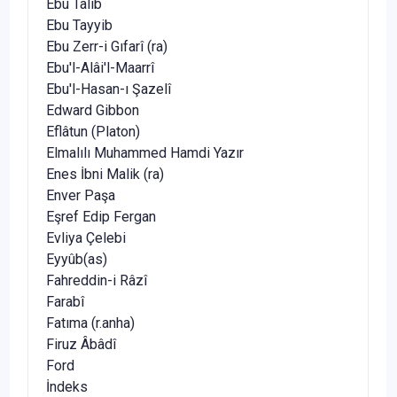
Ebu Talib
Ebu Tayyib
Ebu Zerr-i Gıfarî (ra)
Ebu'l-Alâi'l-Maarrî
Ebu'l-Hasan-ı Şazelî
Edward Gibbon
Eflâtun (Platon)
Elmalılı Muhammed Hamdi Yazır
Enes İbni Malik (ra)
Enver Paşa
Eşref Edip Fergan
Evliya Çelebi
Eyyûb(as)
Fahreddin-i Râzî
Farabî
Fatıma (r.anha)
Firuz Âbâdî
Ford
İndeks