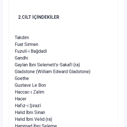
2.CİLT İÇİNDEKİLER
Takdim
Fuat Sirmen
Fuzulî-i Bağdadî
Gandhi
Gaylan İbni Selemeti's-Sakafî (ra)
Gladstone (William Edward Gladstone)
Goethe
Gustave Le Bon
Haccac-ı Zalim
Hacer
Hafız-ı Şirazî
Halid İbni Sinan
Halid İbni Velid (ra)
Hammad İbni Seleme