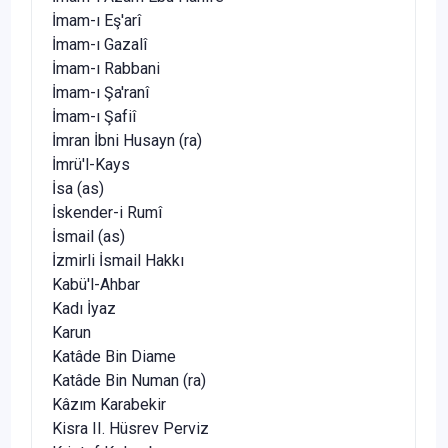
İmam-ı Eş'arî
İmam-ı Gazalî
İmam-ı Rabbani
İmam-ı Şa'ranî
İmam-ı Şafiî
İmran İbni Husayn (ra)
İmrü'l-Kays
İsa (as)
İskender-i Rumî
İsmail (as)
İzmirli İsmail Hakkı
Kabü'l-Ahbar
Kadı İyaz
Karun
Katâde Bin Diame
Katâde Bin Numan (ra)
Kâzım Karabekir
Kisra II. Hüsrev Perviz