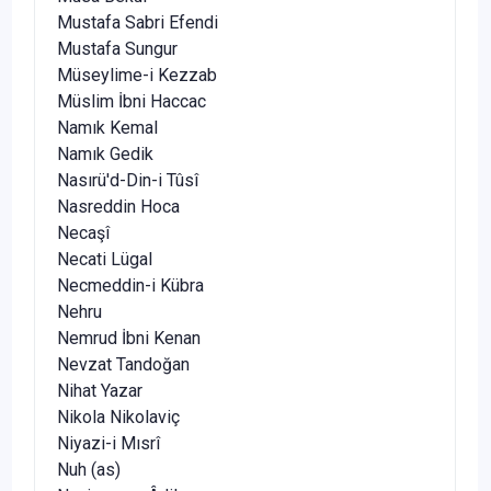
Mustafa Sabri Efendi
Mustafa Sungur
Müseylime-i Kezzab
Müslim İbni Haccac
Namık Kemal
Namık Gedik
Nasırü'd-Din-i Tûsî
Nasreddin Hoca
Necaşî
Necati Lügal
Necmeddin-i Kübra
Nehru
Nemrud İbni Kenan
Nevzat Tandoğan
Nihat Yazar
Nikola Nikolaviç
Niyazi-i Mısrî
Nuh (as)