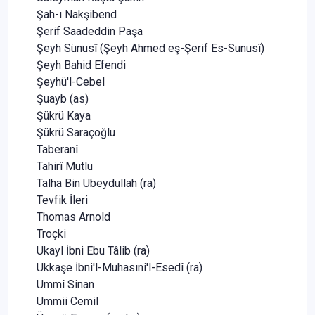
Şah-ı Nakşibend
Şerif Saadeddin Paşa
Şeyh Sünusî (Şeyh Ahmed eş-Şerif Es-Sunusî)
Şeyh Bahid Efendi
Şeyhü'l-Cebel
Şuayb (as)
Şükrü Kaya
Şükrü Saraçoğlu
Taberanî
Tahirî Mutlu
Talha Bin Ubeydullah (ra)
Tevfik İleri
Thomas Arnold
Troçki
Ukayl İbni Ebu Tâlib (ra)
Ukkaşe İbni'l-Muhasıni'l-Esedî (ra)
Ümmî Sinan
Ummii Cemil