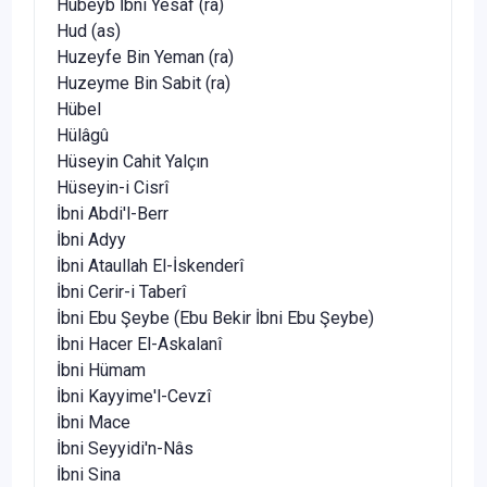
Hubeyb İbni Yesaf (ra)
Hud (as)
Huzeyfe Bin Yeman (ra)
Huzeyme Bin Sabit (ra)
Hübel
Hülâgû
Hüseyin Cahit Yalçın
Hüseyin-i Cisrî
İbni Abdi'l-Berr
İbni Adyy
İbni Ataullah El-İskenderî
İbni Cerir-i Taberî
İbni Ebu Şeybe (Ebu Bekir İbni Ebu Şeybe)
İbni Hacer El-Askalanî
İbni Hümam
İbni Kayyime'l-Cevzî
İbni Mace
İbni Seyyidi'n-Nâs
İbni Sina