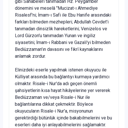
gibi Sahabeleri tanımadan Hz. Peygamber
dönemini ve meselâ "Mucizat-ı Ahmediye
Risalesf'ni; İmam-ı Safi ile Ebu Hanife arasındaki
farkları bilmeden mezhepleri; Abdullah Cevdet'i
tanımadan dinsizlik hareketlerini; Venizelos ve
Lord Gürzon'u tanıma­dan Yunan ve ingiliz
siyasetini; İmam-ı Rabbani ve Gazali'yi bilmeden
Bediüzzaman'ın davasını ve fikrî kaynaklarını
anlamak zordur.
Elinizdeki eserle yapılmak istenen okuyucu ile
Külliyat arasında bu bağlantıyı kur­maya yardımcı
olmaktır. Risale-i Nur'da adı geçen önemli
şahsiyetlerin kısa hayat hikâyelerine yer vererek
Bediüzzaman ve/veya Risale-i Nur ile
bağlantılarına dikkat çek­mektir. Böylece
okuyucuların Risale-i Nur'a, misyonunun
gerektirdiği bütünlük için­de bakabilmelerini ve bu
eserleri daha iyi anlayabilmelerini sağlamaktır.