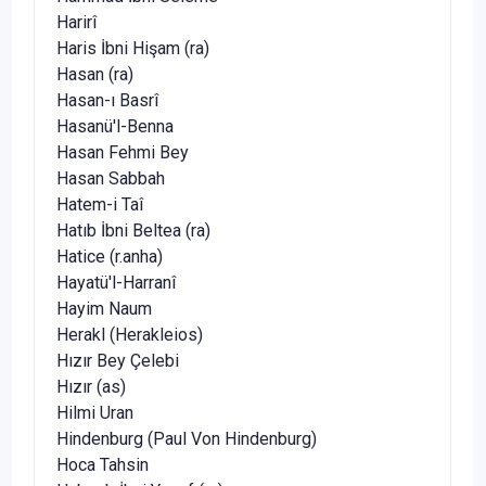
Harirî
Haris İbni Hişam (ra)
Hasan (ra)
Hasan-ı Basrî
Hasanü'l-Benna
Hasan Fehmi Bey
Hasan Sabbah
Hatem-i Taî
Hatıb İbni Beltea (ra)
Hatice (r.anha)
Hayatü'l-Harranî
Hayim Naum
Herakl (Herakleios)
Hızır Bey Çelebi
Hızır (as)
Hilmi Uran
Hindenburg (Paul Von Hindenburg)
Hoca Tahsin