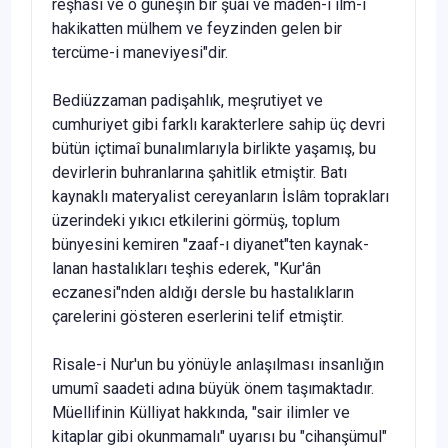
reşhası ve o güneşin bir şuaı ve maden-i ilm-i
haki­katten mülhem ve feyzinden gelen bir
tercüme-i maneviyesi"dir.
Bediüzzaman padişahlık, meşrutiyet ve
cumhuriyet gibi farklı karakterlere sahip üç devri
bütün içtimaî bunalımlarıyla birlikte yaşamış, bu
devirlerin buhranlarına şahitlik etmiştir. Batı
kaynaklı materyalist cereyanların İslâm toprakları
üzerinde­ki yıkıcı etkilerini görmüş, toplum
bünyesini kemiren "zaaf-ı diyanet"ten kaynak­
lanan hastalıkları teşhis ederek, "Kur'ân
eczanesi"nden aldığı dersle bu hastalıkla­rın
çarelerini gösteren eserlerini telif etmiştir.
Risale-i Nur'un bu yönüyle anlaşılması insanlığın
umumî saadeti adına büyük önem taşımaktadır.
Müellifinin Külliyat hakkında, "sair ilimler ve
kitaplar gibi okunmamalı" uyarısı bu "cihanşümul"