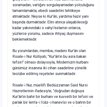
soramadan, varlığını sorgulayamadan yolculuğunu
ta­mamlamakta, ebedi saadetini tehlikeye
atmaktadır. Neyse ki Kur'ân, yardıma hazır ya­nı
başında durmaktadır. Elini atınca ulaşabileceği
kadar yakınındaki o vahyî kelamın onlarca,
yüzlerce yorumu, sadece ihtiyaç duymasını
beklemektedir.
Bu yorumlardan, membaı, madeni Kur'ân olan
Risale-i Nur Külliyatı, "Kur'ân'ın bu asra bakan
tefsiri" olması dolayısıyla, Modernizm kurbanı
günümüz insanına iki cihan saadetine yönelik
tecrübe edilmiş reçeteler sunmaktadır.
Risale-i Nur, müellifi Bediüzzaman Said Nursi
Hazretlerinin ifadesiyle, "doğru­dan doğruya
Kur'ân'ın bahir bir burhanı ve kuvvetli bir tefsiri ve
parlak bir lem'a-i i'câz-ı manevîsi ve o bahrin bir