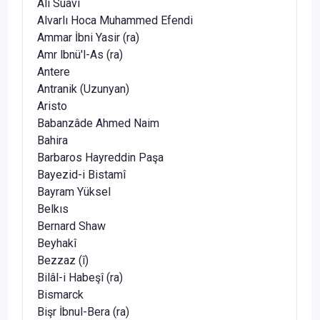
Ali Suavî
Alvarlı Hoca Muhammed Efendi
Ammar İbni Yasir (ra)
Amr lbnü'l-As (ra)
Antere
Antranik (Uzunyan)
Aristo
Babanzâde Ahmed Naim
Bahira
Barbaros Hayreddin Paşa
Bayezid-i Bistamî
Bayram Yüksel
Belkıs
Bernard Shaw
Beyhakî
Bezzaz (î)
Bilâl-i Habeşî (ra)
Bismarck
Bişr İbnul-Bera (ra)