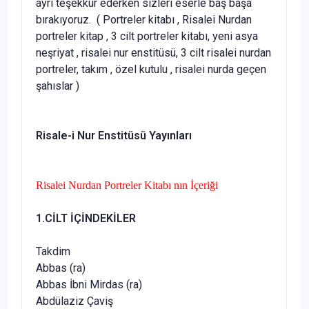
ayrı teşekkür ederken sizleri eser­le baş başa
bırakıyoruz. (
Portreler kitabı , Risalei Nurdan
portreler kitap , 3 cilt portreler kitabı, yeni asya
neşriyat , risalei nur enstitüsü, 3 cilt risalei nurdan
portreler, takım , özel kutulu , risalei nurda geçen
şahıslar
)
Risale-i Nur Enstitüsü Yayınları
Risalei Nurdan Portreler Kitabı nın İçeriği
1.CİLT İÇİNDEKİLER
Takdim
Abbas (ra)
Abbas İbni Mirdas (ra)
Abdülaziz Çaviş