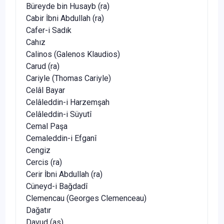
Büreyde bin Husayb (ra)
Cabir İbni Abdullah (ra)
Cafer-i Sadık
Cahız
Calinos (Galenos Klaudios)
Carud (ra)
Cariyle (Thomas Cariyle)
Celâl Bayar
Celâleddin-i Harzemşah
Celâleddin-i Süyutî
Cemal Paşa
Cemaleddin-i Efganî
Cengiz
Cercis (ra)
Cerir İbni Abdullah (ra)
Cüneyd-i Bağdadî
Clemencau (Georges Clemenceau)
Dağatır
Davud (as)