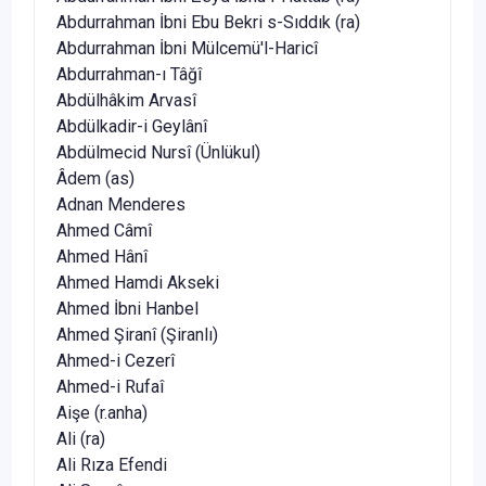
Abdurrahman İbni Ebu Bekri s-Sıddık (ra)
Abdurrahman İbni Mülcemü'l-Haricî
Abdurrahman-ı Tâğî
Abdülhâkim Arvasî
Abdülkadir-i Geylânî
Abdülmecid Nursî (Ünlükul)
Âdem (as)
Adnan Menderes
Ahmed Câmî
Ahmed Hânî
Ahmed Hamdi Akseki
Ahmed İbni Hanbel
Ahmed Şiranî (Şiranlı)
Ahmed-i Cezerî
Ahmed-i Rufaî
Aişe (r.anha)
Ali (ra)
Ali Rıza Efendi