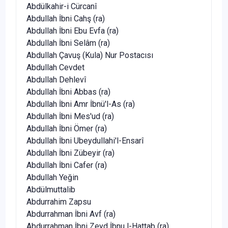
Abdülkahir-i Cürcanî
Abdullah İbni Cahş (ra)
Abdullah İbni Ebu Evfa (ra)
Abdullah İbni Selâm (ra)
Abdullah Çavuş (Kula) Nur Postacısı
Abdullah Cevdet
Abdullah Dehlevî
Abdullah İbni Abbas (ra)
Abdullah İbni Amr İbnü'l-As (ra)
Abdullah İbni Mes'ud (ra)
Abdullah İbni Ömer (ra)
Abdullah İbni Ubeydullahi'l-Ensarî
Abdullah İbni Zübeyir (ra)
Abdullah İbni Cafer (ra)
Abdullah Yeğin
Abdülmuttalib
Abdurrahim Zapsu
Abdurrahman İbni Avf (ra)
Abdurrahman İbni Zeyd İbnu l-Hattab (ra)