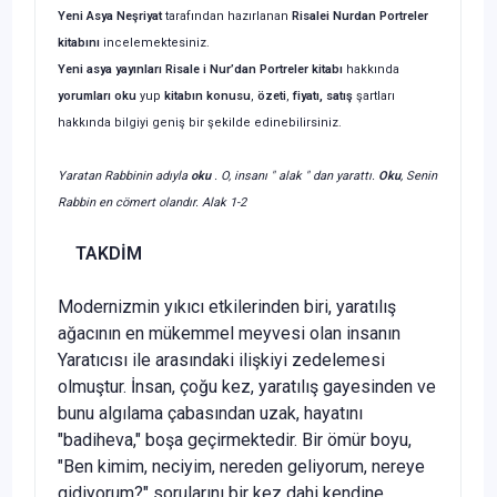
Yeni Asya Neşriyat
tarafından hazırlanan
Risalei Nurdan Portreler
kitabını
incelemektesiniz.
Yeni asya yayınları
Risale i Nur’dan Portreler
kitabı
hakkında
yorumları oku
yup
kitabın
konusu
,
özeti
,
fiyatı, satış
şartları
hakkında bilgiyi geniş bir şekilde edinebilirsiniz.
Yaratan Rabbinin adıyla
oku
. O, insanı " alak " dan yarattı.
Oku
, Senin
Rabbin en cömert olandır. Alak 1-2
TAKDİM
Modernizmin yıkıcı etkilerinden biri, yaratılış
ağacının en mükemmel meyvesi olan insanın
Yaratıcısı ile arasındaki ilişkiyi zedelemesi
olmuştur. İnsan, çoğu kez, yaratılış gayesinden ve
bunu algılama çabasından uzak, hayatını
"badiheva," boşa geçirmekte­dir. Bir ömür boyu,
"Ben kimim, neciyim, nereden geliyorum, nereye
gidiyorum?" so­rularını bir kez dahi kendine