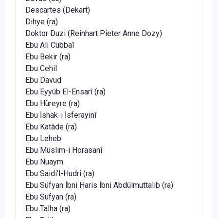
Descartes (Dekart)
Dıhye (ra)
Doktor Duzi (Reinhart Pieter Anne Dozy)
Ebu Ali Cübbaî
Ebu Bekir (ra)
Ebu Cehil
Ebu Davud
Ebu Eyyûb El-Ensarî (ra)
Ebu Hüreyre (ra)
Ebu İshak-ı İsferayinî
Ebu Katâde (ra)
Ebu Leheb
Ebu Müslim-i Horasanî
Ebu Nuaym
Ebu Saidi'l-Hudrî (ra)
Ebu Süfyan İbni Haris İbni Abdülmuttalib (ra)
Ebu Süfyan (ra)
Ebu Talha (ra)