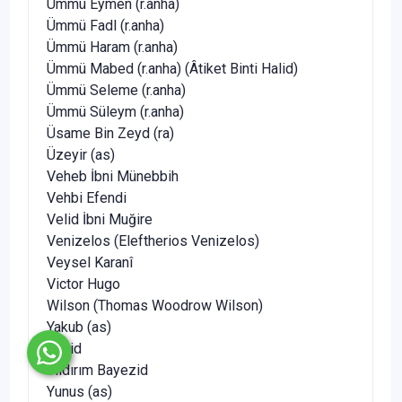
Ümmü Eymen (r.anha)
Ümmü Fadl (r.anha)
Ümmü Haram (r.anha)
Ümmü Mabed (r.anha) (Âtiket Binti Halid)
Ümmü Seleme (r.anha)
Ümmü Süleym (r.anha)
Üsame Bin Zeyd (ra)
Üzeyir (as)
Veheb İbni Münebbih
Vehbi Efendi
Velid İbni Muğire
Venizelos (Eleftherios Venizelos)
Veysel Karanî
Victor Hugo
Wilson (Thomas Woodrow Wilson)
Yakub (as)
Yezid
Yıldırım Bayezid
Yunus (as)