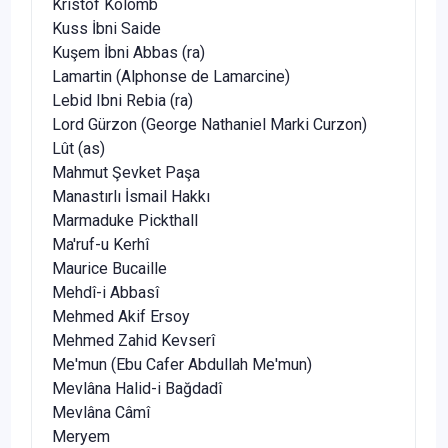
Kristof Kolomb
Kuss İbni Saide
Kuşem İbni Abbas (ra)
Lamartin (Alphonse de Lamarcine)
Lebid Ibni Rebia (ra)
Lord Gürzon (George Nathaniel Marki Curzon)
Lût (as)
Mahmut Şevket Paşa
Manastırlı İsmail Hakkı
Marmaduke Pickthall
Ma'ruf-u Kerhî
Maurice Bucaille
Mehdî-i Abbasî
Mehmed Akif Ersoy
Mehmed Zahid Kevserî
Me'mun (Ebu Cafer Abdullah Me'mun)
Mevlâna Halid-i Bağdadî
Mevlâna Câmî
Meryem