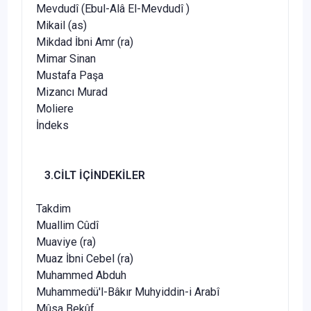
Mevdudî (Ebul-Alâ El-Mevdudî )
Mikail (as)
Mikdad İbni Amr (ra)
Mimar Sinan
Mustafa Paşa
Mizancı Murad
Moliere
İndeks
3.CİLT İÇİNDEKİLER
Takdim
Muallim Cûdî
Muaviye (ra)
Muaz İbni Cebel (ra)
Muhammed Abduh
Muhammedü'l-Bâkır Muhyiddin-i Arabî
Mûsa Bekûf