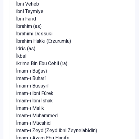
İbni Veheb
İbni Teymiye
İbni Farıd
İbrahim (as)
İbrahimi Dessukî
İbrahim Hakkı (Erzurumlu)
İdris (as)
İkbal
İkrime Bin Ebu Cehil (ra)
İmam-ı Bağavî
İmam-ı Buharî
İmam-ı Busayrî
İmam-ı İbni Fûrek
İmam-ı İbni İshak
İmam-ı Malik
İmam-ı Muhammed
İmam-ı Mücahid
İmam-ı Zeyd (Zeyd İbni Zeynelabidin)
İmam-ı Azam Ebu Hanife