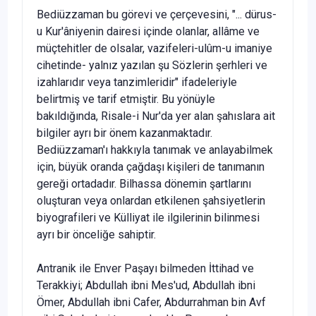
Bediüzzaman bu görevi ve çerçevesini, "... dürus-
u Kur'âniyenin dairesi içinde olanlar, allâme ve
müçtehitler de olsalar, vazifeleri-ulûm-u imaniye
cihetinde- yalnız yazılan şu Sözlerin şerhleri ve
izahlarıdır veya tanzimleridir" ifadeleriyle
belirtmiş ve tarif etmiştir. Bu yönüyle
bakıldığında, Risale-i Nur'da yer alan şahıslara ait
bil­giler ayrı bir önem kazanmaktadır.
Bediüzzaman'ı hakkıyla tanımak ve anlayabil­mek
için, büyük oranda çağdaşı kişileri de tanımanın
gereği ortadadır. Bilhassa dönemin şartlarını
oluşturan veya onlardan etkilenen şahsiyetlerin
biyografileri ve Külliyat ile ilgilerinin bilinmesi
ayrı bir önceliğe sahiptir.
Antranik ile Enver Paşayı bilmeden İttihad ve
Terakkiyi; Abdullah ibni Mes'ud, Abdullah ibni
Ömer, Abdullah ibni Cafer, Abdurrahman bin Avf