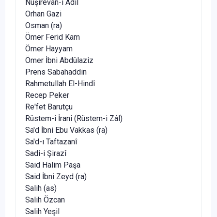
Nuşirevan-ı Âdil
Orhan Gazi
Osman (ra)
Ömer Ferid Kam
Ömer Hayyam
Ömer İbni Abdülaziz
Prens Sabahaddin
Rahmetullah El-Hindî
Recep Peker
Re'fet Barutçu
Rüstem-i İranî (Rüstem-i Zâl)
Sa'd İbni Ebu Vakkas (ra)
Sa'd-ı Taftazanî
Sadi-i Şirazî
Said Halim Paşa
Said İbni Zeyd (ra)
Salih (as)
Salih Özcan
Salih Yeşil