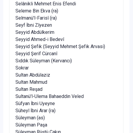
Selânikli Mehmet Enis Efendi
Seleme Bin Ekva (ra)
Selmanü'l-Farisî (ra)
Seyf İbni Zîyezen
Seyyid Abdülkerim
Seyyid Ahmed-i Bedevî
Seyyid Şefik (Seyyid Mehmet Şefik Arvasi)
Seyyid Şerif Cürcanî
Sıddık Süleyman (Kervancı)
Sokrar
Sultan Abdülaziz
Sultan Mahmud
Sultan Reşad
Sultanü'l-Ulema Bahaeddin Veled
Süfyan İbni Uyeyne
Süheyl İbni Arar (ra)
Süleyman (as)
Süleyman Paşa
Süleyman Rüştü Çakın