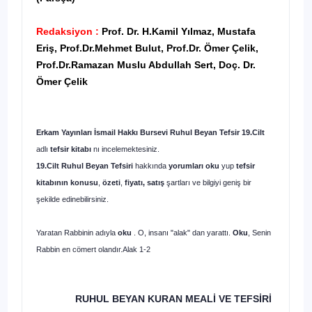
Redaksiyon :
Prof. Dr. H.Kamil Yılmaz, Mustafa
Eriş, Prof.Dr.Mehmet Bulut, Prof.Dr. Ömer Çelik,
Prof.Dr.Ramazan Muslu Abdullah Sert, Doç. Dr.
Ömer Çelik
Erkam Yayınları İsmail Hakkı Bursevi
Ruhul Beyan Tefsir 19.Cilt
adlı
tefsir
kitabı
nı incelemektesiniz.
19.Cilt
Ruhul Beyan Tefsiri
hakkında
yorumları oku
yup
tefsir
kitabının
konusu
,
özeti
,
fiyatı, satış
şartları
ve bilgiyi geniş bir
şekilde edinebilirsiniz.
Yaratan Rabbinin adıyla
oku
. O, insanı "alak" dan yarattı.
Oku
, Senin
Rabbin en cömert olandır.Alak 1-2
RUHUL BEYAN KURAN MEALİ VE TEFSİRİ