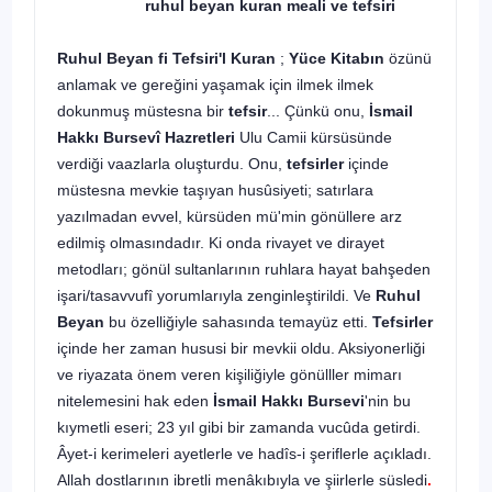
ruhul beyan kuran meali ve tefsiri
Ruhul Beyan fi Tefsiri'l Kuran
;
Yüce Kitabın
özünü
anlamak ve gereğini yaşamak için ilmek ilmek
dokunmuş müstesna bir
tefsir
... Çünkü onu,
İsmail
Hakkı Bursevî Hazretleri
Ulu Camii kürsüsünde
verdiği vaazlarla oluşturdu. Onu,
tefsirler
içinde
müstesna mevkie taşıyan husûsiyeti; satırlara
yazılmadan evvel, kürsüden mü'min gönüllere arz
edilmiş olmasındadır. Ki onda rivayet ve dirayet
metodları; gönül sultanlarının ruhlara hayat bahşeden
işari/tasavvufî yorumlarıyla zenginleştirildi. Ve
Ruhul
Beyan
bu özelliğiyle sahasında temayüz etti.
Tefsirler
içinde her zaman hususi bir mevkii oldu. Aksiyonerliği
ve riyazata önem veren kişiliğiyle gönülller mimarı
nitelemesini hak eden
İsmail Hakkı Bursevi
'nin bu
kıymetli eseri; 23 yıl gibi bir zamanda vucûda getirdi.
Âyet-i kerimeleri ayetlerle ve hadîs-i şeriflerle açıkladı.
Allah dostlarının ibretli menâkıbıyla ve şiirlerle süsledi
.