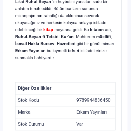
fakat
Ruhul Beyan
'ın heybetini yansıtan sade bir
anlatım tercih edildi. Bütün bunların sonunda
mizanpajınının rahatlığı da eklenince severek
okuyacağınız ve herkesin kolayca anlayıp istifade
edebileceği bir
kitap
meydana geldi. Bu
kitabın
adı;
Ruhul-Beyan fi Tefsiril Kur'an
. Muhterem
müellifi
,
İsmail Hakkı Bursevi Hazretleri
gibi bir gönül mimarı.
Erkam Yayınları
bu kıymetli
tefsiri
istifadelerinize
sunmakla bahtiyardır.
Diğer Özellikler
Stok Kodu
9789944836450
Marka
Erkam Yayınları
Stok Durumu
Var