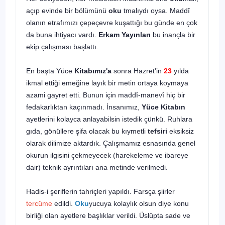
açıp evinde bir bölümünü
oku
tmalıydı oysa. Maddî
olanın etrafımızı çepeçevre kuşattığı bu günde en çok
da buna ihtiyacı vardı.
Erkam Yayınları
bu inançla bir
ekip çalışması başlattı.
En başta Yüce
Kitabımız'a
sonra Hazret'in
23
yılda
ikmal ettiği emeğine layık bir metin ortaya koymaya
azami gayret etti. Bunun için maddî-manevî hiç bir
fedakarlıktan kaçınmadı. İnsanımız,
Yüce Kitabın
ayetlerini kolayca anlayabilsin istedik çünkü. Ruhlara
gıda, gönüllere şifa olacak bu kıymetli
tefsiri
eksiksiz
olarak dilimize aktardık. Çalışmamız esnasında genel
okurun ilgisini çekmeyecek (harekeleme ve ibareye
dair) teknik ayrıntıları ana metinde verilmedi.
Hadis-i şeriflerin tahriçleri yapıldı. Farsça şiirler
tercüme
edildi.
Oku
yucuya kolaylık olsun diye konu
birliği olan ayetlere başlıklar verildi. Üslûpta sade ve