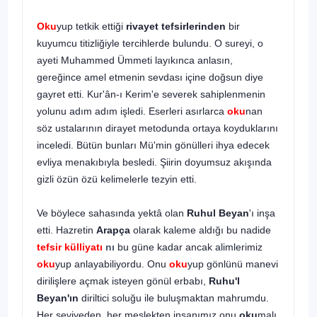
Oku
yup tetkik ettiği
rivayet tefsirlerinden
bir
kuyumcu titizliğiyle tercihlerde bulundu. O sureyi, o
ayeti Muhammed Ümmeti layıkınca anlasın,
gereğince amel etmenin sevdası içine doğsun diye
gayret etti. Kur'ân-ı Kerim'e severek sahiplenmenin
yolunu adım adım işledi. Eserleri asırlarca
oku
nan
söz ustalarının dirayet metodunda ortaya koyduklarını
inceledi. Bütün bunları Mü'min gönülleri ihya edecek
evliya menakıbıyla besledi. Şiirin doyumsuz akışında
gizli özün özü kelimelerle tezyin etti.
Ve böylece sahasında yektâ olan
Ruhul Beyan
'ı inşa
etti. Hazretin
Arapça
olarak kaleme aldığı bu nadide
tefsir külliyatı
nı
bu güne kadar ancak alimlerimiz
oku
yup anlayabiliyordu. Onu
oku
yup gönlünü manevi
dirilişlere açmak isteyen gönül erbabı,
Ruhu'l
Beyan'ın
diriltici soluğu ile buluşmaktan mahrumdu.
Her seviyeden, her meslekten insanımız onu
oku
malı,