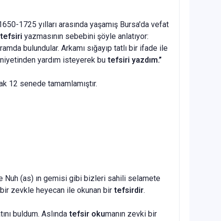
. 1650-1725 yılları arasında yaşamış Bursa'da vefat
tefsiri
yazmasının sebebini şöyle anlatıyor:
mda bulundular. Arkamı sığayıp tatlı bir ifade ile
aniyetinden yardım isteyerek bu
tefsiri yazdım.”
ak 12 senede tamamlamıştır.
e Nuh (as) ın gemisi gibi bizleri sahili selamete
 bir zevkle heyecan ile okunan bir
tefsirdir
.
tını buldum. Aslında
tefsir
oku
manın zevki bir