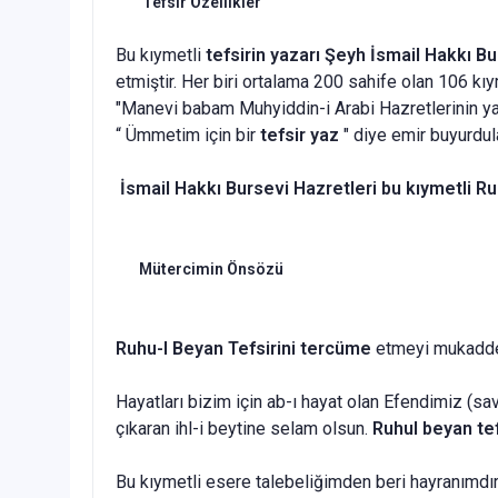
Tefsir Özellikler
Bu kıymetli
tefsirin
yazarı
Şeyh İsmail Hakkı Bu
etmiştir. Her biri ortalama 200 sahife olan 106 kı
"Manevi babam Muhyiddin-i Arabi Hazretlerinin yard
“ Ümmetim için bir
tefsir yaz
" diye emir buyurdul
İsmail Hakkı Bursevi Hazretleri bu kıymetli Ru
Mütercimin Önsözü
Ruhu-l Beyan Tefsirini tercüme
etmeyi mukadder
Hayatları bizim için ab-ı hayat olan Efendimiz (sa
çıkaran ihl-i beytine selam olsun.
Ruhul beyan tef
Bu kıymetli esere talebeliğimden beri hayranımdı