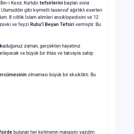
İbn-i Kesir, Kurtubi
tefsirlerini
baştan sona
Ulumuddin gibi kıymetli tasavvuf ağırlıklı eserleri
. 8 ciltlik İslam alimleri ansiklopedisini ve 12
 zevki ve feyzi
Ruhu’l Beyan Tefsiri
vermiştir. Bu
oku
duğunuz zaman, gerçekten hayatınız
 anlayacak ve büyük bir ihlas ve takvayla sahip
tercümesinin
olmaması büyük bir eksiklikti. Bu
sirde
bulunan her kelimenin manasını yazdım