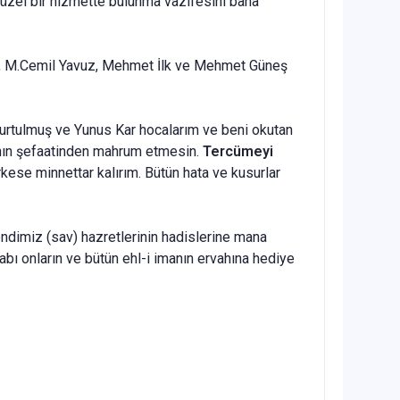
güzel bir hizmette bulunma vazifesini bana
n, M.Cemil Yavuz, Mehmet İlk ve Mehmet Güneş
rtulmuş ve Yunus Kar hocalarım ve beni okutan
yanın şefaatinden mahrum etmesin.
Tercümeyi
kese minnettar kalırım. Bütün hata ve kusurlar
dimiz (sav) hazretlerinin hadislerine mana
abı onların ve bütün ehl-i imanın ervahına hediye