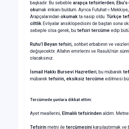
başkadır. Bu sebeble
arapça tefsirlerden
,
Ebu’s
oku
mak imkanı buldum. Ayrıca Futuhat-ı Mekkiye, H
Arapçalarından
okumak
ta nasip oldu.
Türkçe tef
ciltlik
Evliyalar ansiklopedisini de baştan sona ok
sebeple olsa gerek, bu
tefsiri tercüme
edip bütü
Ruhu’l Beyan tefsiri,
sohbet erbabının ve vaizleri
değişecektir. Allahın emirlerini ve Rasulü’nün sünn
olacaksınız.
İsmail Hakkı Bursevi Hazretleri
, bu mübarek
tef
mübarek
tefsirin,
eksiksiz tercüme
edilmesi büy
Tercümede şunlara dikkat ettim:
Ayet meallerini,
Elmalılı tefsirinden
aldım. Metne 
Tefsirin
metni ile
tercümesini
karşılaştırmak ve