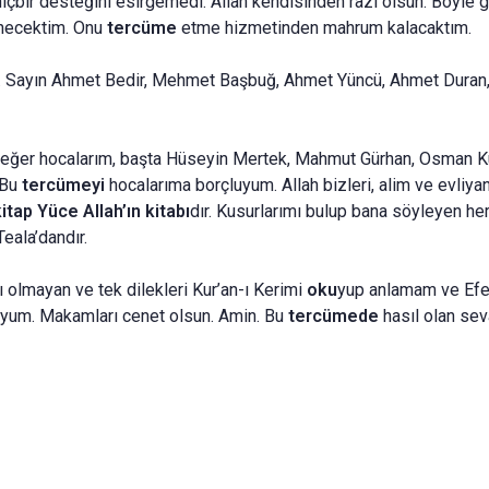
içbir desteğini esirgemedi. Allah kendisinden razı olsun. Böyle 
necektim. Onu
tercüme
etme hizmetinden mahrum kalacaktım.
Dr. Sayın Ahmet Bedir, Mehmet Başbuğ, Ahmet Yüncü, Ahmet Dura
değer hocalarım, başta Hüseyin Mertek, Mahmut Gürhan, Osman Ku
 Bu
tercümeyi
hocalarıma borçluyum. Allah bizleri, alim ve evli
kitap
Yüce Allah’ın kitabı
dır. Kusurlarımı bulup bana söyleyen her
eala’dandır.
 olmayan ve tek dilekleri Kur’an-ı Kerimi
oku
yup anlamam ve Efen
yum. Makamları cenet olsun. Amin. Bu
tercümede
hasıl olan sev