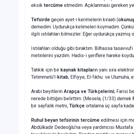
eksik
tercüme
etmedim. Açıklanması gereken ye
Tefsirde
geçen ayet-i kerimelerin kıraati (
okunu
demedim. Uydurukça kelimeleri koymadım. Çünkü bu b
ilgili ıstılahları bilmezler. Eğer uydurukça yazmış 
Istılahları olduğu gibi bıraktım. Bilhassa tasavvufi
metinlerini yazdım. Hadis-i şeriflere hareke koydum.
Tahkik için bir
kaynak kitaplar
ın yanı sıra elektr
Tetimmetü’l-
kitab
, Elfiyye, El-fıkhu ve Ulumuha, 
Arabi beyitlerin
Arapça ve Türkçelerini
; Farisi 
nerede bittiğini belirttim. (Mesela; (1/33) demek
bir sayfalık metni,
Türkçe
ortalama üç sayfa kadar
Ruhul beyan tefsirinin tercüme
edilmesi için m
Abdülkadir Dedeoğlu’na veya yardımcısı Mustafa