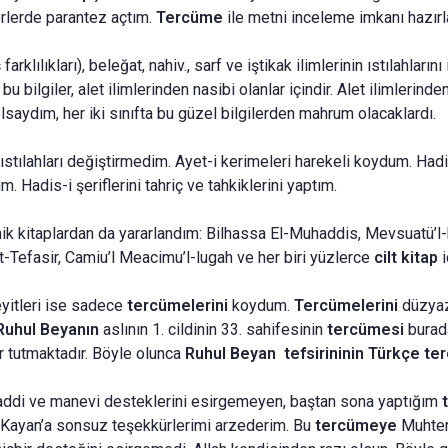
rlerde parantez açtım.
Tercüme
ile metni inceleme imkanı hazır
ş
farklılıkları), beleğat, nahiv., sarf ve iştikak ilimlerinin ıstılahların
ilgiler, alet ilimlerinden nasibi olanlar içindir. Alet ilimlerind
olsaydım, her iki sınıfta bu güzel bilgilerden mahrum olacaklardı.
 ıstılahları değiştirmedim. Ayet-i kerimeleri harekeli koydum. Hadi
 Hadis-i şeriflerini tahriç ve tahkiklerini yaptım.
onik kitaplardan da yararlandım: Bilhassa El-Muhaddis, Mevsuatü’l-h
et-Tefasir, Camiu’l Meacimu’l-lugah ve her biri yüzlerce
cilt kitap
i
beyitleri ise sadece
tercümelerini
koydum.
Tercümelerini
düzyaz
Ruhul Beyanın
aslının 1. cildinin 33. sahifesinin
tercümesi
burad
 tutmaktadır. Böyle olunca
Ruhul Beyan tefsirininin
Türkçe te
addi ve manevi desteklerini esirgemeyen, baştan sona yaptığım
 Kayan’a sonsuz teşekkürlerimi arzederim. Bu
tercümeye
Muhter