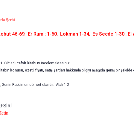
rla Şerhi
kebut 46-69
,
Er Rum : 1-60
,
Lokman 1-34
,
Es Secde 1-30
,
El
1. Cilt
adlı
tefsir
kitabı nı
incelemektesiniz.
itabın
konusu
,
özeti
,
fiyatı, satış
şartları
hakkında
bilgiyi aşağıda geniş bir şekilde 
u
, Senin Rabbin en cömert olandır. Alak 1-2
FSİRİ
etin