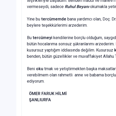
teşvikleriyle başladım. Benden maddi ve manevi h
vermeseydi, sadece
Ruhul Beyanı
okumakla yeti
Yine bu
tercümemde
bana yardımcı olan, Doç. 
beylere teşekkürlerimi arzederim.
Bu
tercümeyi
kendilerine borçlu olduğum, saygı
bütün hocalarıma sonsuz şükranlarımı arzederim.
kusursuz yaptığım iddiasında değilim. Kusursuz
benden, bütün güzellikler ve muvaffakiyet Allahu T
Beni
oku
tmak ve yetiştirmekten başka maksatları
verebilmem olan rahmetli anne ve babama borçlu
ediyorum.
ÖMER FARUK HİLMİ
ŞANLIURFA