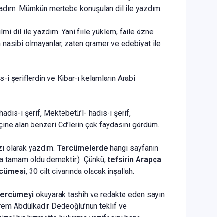
ladım. Mümkün mertebe konuşulan dil ile yazdım.
ı ilmi dil ile yazdım. Yani fiile yüklem, faile özne
en nasibi olmayanlar, zaten gramer ve edebiyat ile
s-i şeriflerdin ve Kibar-ı kelamların Arabi
adis-i şerif, Mektebetü’l- hadis-i şerif,
çine alan benzeri Cd’lerin çok faydasını gördüm.
ı olarak yazdım.
Tercümelerde
hangi sayfanın
a tamam oldu demektir.) Çünkü,
tefsirin Arapça
rcümesi
, 30 cilt civarında olacak inşallah.
tercümeyi
okuyarak tashih ve redakte eden sayın
em Abdülkadir Dedeoğlu’nun teklif ve