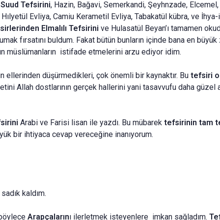
-Suud Tefsirini
, Hazin, Bağavi, Semerkandi, Şeyhnzade, Elcemel, 
ılyetül Evliya, Camiu Kerametil Evliya, Tabakatül kübra, ve İhya-i 
sirlerinden
Elmalılı Tefsirini
ve Hulasatül Beyan’ı tamamen okudum
umak fırsatını buldum. Fakat bütün bunların içinde bana en büyük
n müslümanların istifade etmelerini arzu ediyor idim.
n ellerinden düşürmedikleri, çok önemli bir kaynaktır. Bu
tefsiri 
etini Allah dostlarının gerçek hallerini yani tasavvufu daha güzel
sirini
Arabi ve Farisi lisan ile yazdı. Bu mübarek
tefsirinin tam 
ük bir ihtiyaca cevap vereceğine inanıyorum.
sadık kaldım.
 böylece
Arapçaların
ı ilerletmek isteyenlere imkan sağladım.
Tef