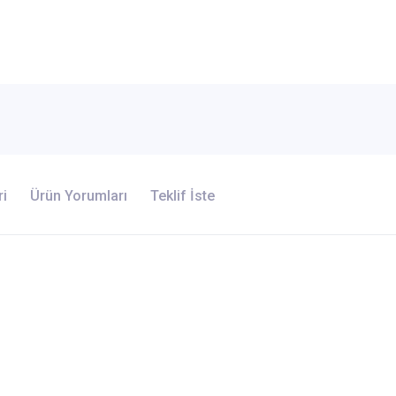
ri
Ürün Yorumları
Teklif İste