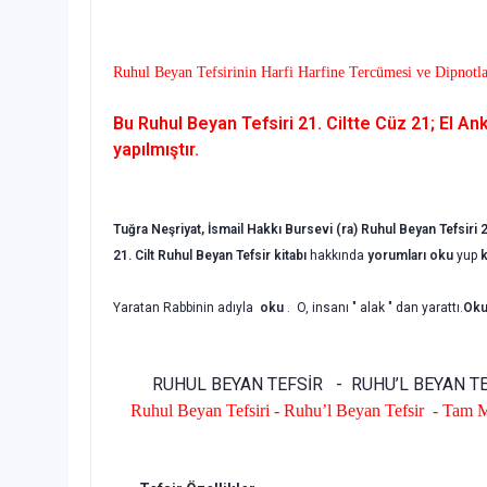
Ruhul Beyan Tefsirinin Harfi Harfine Tercümesi ve Dipnotla
Bu Ruhul Beyan Tefsiri 21. Ciltte Cüz 21;
El An
yapılmıştır.
Tuğra Neşriyat, İsmail Hakkı Bursevi (ra)
Ruhul Beyan Tefsiri 2
21. Cilt
Ruhul Beyan Tefsir kitabı
hakkında
yorumları oku
yup
k
Yaratan Rabbinin adıyla
oku
. O, insanı " alak " dan yarattı.
Ok
RUHUL BEYAN TEFSİR - RUHU’L BEYAN TE
Ruhul Beyan Tefsiri - Ruhu’l Beyan Tefsir - Tam M