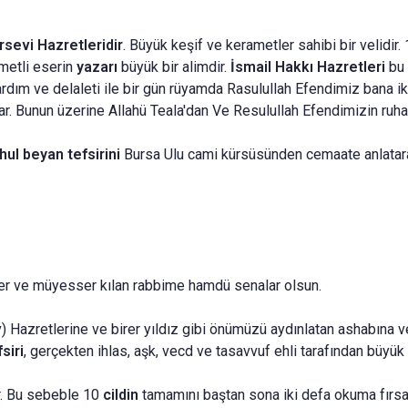
rsevi Hazretleridir
. Büyük keşif ve kerametler sahibi bir velidir
ymetli eserin
yazarı
büyük bir alimdir.
İsmail Hakkı Hazretleri
bu
ım ve delaleti ile bir gün rüyamda Rasulullah Efendimiz bana ikra
ar. Bunun üzerine Allahü Teala'dan Ve Resulullah Efendimizin ruh
hul beyan tefsirini
Bursa Ulu cami kürsüsünden cemaate anlatar
 ve müyesser kılan rabbime hamdü senalar olsun.
v) Hazretlerine ve birer yıldız gibi önümüzü aydınlatan ashabına v
siri
, gerçekten ihlas, aşk, vecd ve tasavvuf ehli tarafından büyük
r. Bu sebeble 10
cildin
tamamını baştan sona iki defa okuma fırsa