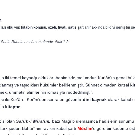
iz.
ları oku
yup
kitabın
konusu
,
özeti
,
fiyatı, satış
şartları hakkında bilgiyi geniş bir şe
, Senin Rabbin en cömert olandır. Alak 1-2
nin iki temel kaynağı oldukları hepimizde malumdur. Kur'ân'ın genel hü
lanmış ve taşıdıkları hükümler belirlenmiştir. Sünnet olmadan kutsal
ki
mek, ümmetin âlimlerinin icmasıyla reddedilmiştir.
 ile Kur'ân-ı Kerîm'den sonra en güvenilir
dini kaynak
olarak kabul ed
hih
kitaptır.
cisi olan
Sahih-i Müslim,
bazı Mağrib ulemasınca hadislerin sunumu v
 fark şudur: Buhârî'nin ravileri kabul şartı
Müslim
'e göre bir kademe üst