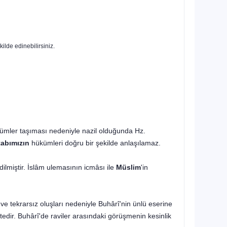
kilde edinebilirsiniz.
kümler taşıması nedeniyle nazil olduğunda Hz.
tabımızın
hükümleri doğru bir şekilde anlaşılamaz.
ilmiştir. İslâm ulemasının icmâsı ile
Müslim
'in
e tekrarsız oluşları nedeniyle Buhârî'nin ünlü eserine
tedir. Buhârî'de raviler arasındaki görüşmenin kesinlik