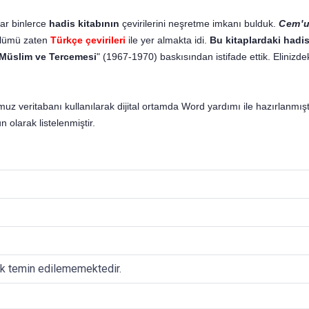
ar binlerce
hadis kitabının
çevirilerini neşretme imkanı bulduk.
Cem'u
ölümü zaten
Türkçe çevirileri
ile yer almakta idi.
Bu kitaplardaki hadis
Müslim ve Tercemesi
" (1967-1970) baskısından istifade ettik. Elinizde
uz veritabanı kullanılarak dijital ortamda Word yardımı ile hazırlanmıştır
 olarak listelenmiştir.
ak temin edilememektedir.