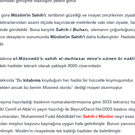
ındaki görüşme olasılığını yeterli görür.
ne göre
Müslim'in Sahih'i
; tertibinin güzelliği ve rivayet zincirlerinin 
tekrarlarından azami ölçüde kaçınılarak metinlerde vaki olan ziyade, fa
inde görülebilir. Buna karşılık
Sahih-i Buharı,
ulemanın çoğunluğunca h
i ince detayların sunumunda
Müslim'in Sahih'i
daha kullanışlıdır. Hadisle
ir.
kitabına
el-Müsnedü's-sahih el-muhtasar mine's-sünen bi nakli'l
eki hadisler tekrarlı olarak yaklaşık 8000 civarındadır.
hakkında "Bu
kitabıma
koyduğum her hadisi bir hüccetle koymuşumdur. A
cekleri ancak bu benim Müsned olurdu'' dediği rivayet olunmuştur.
ına hazırladığı baskının numaralandırmasına göre 3033 tekrarsız hadi
î Cemîl el-Attâr'ın yayın hazırlığı ile Beyrut/Darul fıkr/2003 baskısı o
nın numaraları, Muhammed Fuâd Abdülbâkî'nin
Sahih-i Müslim
neşri esas
olan meşhur başvuru kaynağına uygun hale getirilmiştir. Bunun yanısır
ştir. Müslim'in rivayetinde tek kaldığı hadisler de belirtilmiştir.