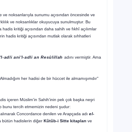
ziyade ve noksanlarıyla sunumu açısından öncesinde ve
rklılık ve noksanlıklar okuyucuya sunulmuştur. Bu
adis kritiği açısından daha sahih ve fıkhî açılımlar
rin hadis kritiği açısından mutlak olarak sıhhatleri
-adli ani'l-adli an Resûlillah
adını vermiştir. Ama
lmadığım her hadisi de bir hüccet ile almamışımdır"
s içeren Müslim'in Sahih'inin pek çok başka neşri
lup bunu tercih etmemizin nedeni şudur:
 alınarak Concordance denilen ve Arapçada adı
el-
a bütün hadislerin diğer
Kûtûb-i Sitte kitapları
ve