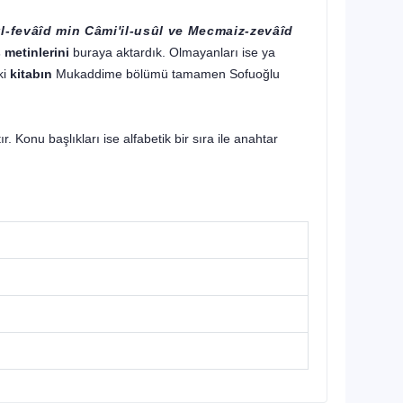
l-fevâîd min Câmi'il-usûl ve Mecmaiz-zevâîd
 metinlerini
buraya aktardık. Olmayanları ise ya
ki
kitabın
Mukaddime bölümü tamamen Sofuoğlu
. Konu başlıkları ise alfabetik bir sıra ile anahtar