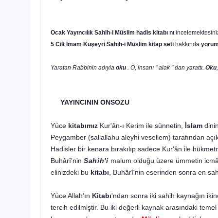
Ocak Yayıncılık
Sahih-i Müslim hadis kitabı nı
incelemektesin
5 Cilt
İmam Kuşeyri
Sahih-i Müslim kitap seti
hakkında
yorum
Yaratan Rabbinin adıyla
oku
. O, insanı " alak " dan yarattı.
Oku
YAYINCININ ONSOZU
Yüce
kitabımız
Kur'ân-ı Kerim ile sünnetin,
İslam
dini
Peygamber (sallallahu aleyhi vesellem) tarafından açık
Hadisler bir kenara bırakılıp sadece Kur'ân ile hükmet
Buhârî'nin
Sahih'i
malum olduğu üzere ümmetin icmâsı
elinizdeki bu
kitabı
, Buhârî'nin eserinden sonra en sa
Yüce Allah'ın
Kitabı
'ndan sonra iki sahih kaynağın ikin
tercih edilmiştir. Bu iki değerli kaynak arasındaki temel