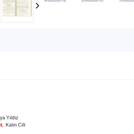
9.000,00 TL
3.000,00 TL
7.000,0
Sönm
Neşriy
a Yıldız
et
, Kalın Cilt