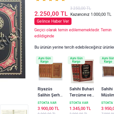
3.250,00 TL
2.250,00 TL
Kazancınız 1.000,00 TL
Gelince Haber Ver
Geçici olarak temin edilememektedir. Temin
edildiginde
Bu ürünün yerine tercih edebileceğiniz ürünle
Aynı Gün
Aynı Gün
Aynı Gü
Kargo
Kargo
Kargo
Riyazüs
Sahihi Buhari
Sahihi
Salihin Şerhi
Tercüme ve
Müsli
6 Cilt Takım
Şerhi 3 Cilt
Tercü
STOKTA VAR
STOKTA VAR
STOKTA
Termo Deri
Takım Ravza
Şerhi 1
3.900,00 TL
1.345,00 TL
3.950,
Beka
Yayınları
Takım