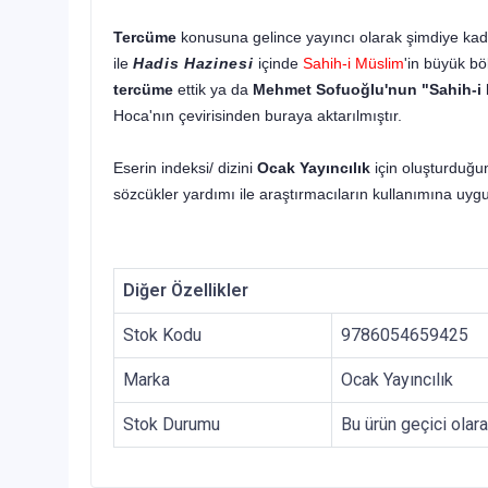
Tercüme
konusuna gelince yayıncı olarak şimdiye kad
ile
Hadis Hazinesi
içinde
Sahih-i Müslim
'in büyük b
tercüme
ettik ya da
Mehmet Sofuoğlu'nun "Sahih-i 
Hoca'nın çevirisinden buraya aktarılmıştır.
Eserin indeksi/ dizini
Ocak Yayıncılık
için oluşturduğum
sözcükler yardımı ile araştırmacıların kullanımına uygun
Diğer Özellikler
Stok Kodu
9786054659425
Marka
Ocak Yayıncılık
Stok Durumu
Bu ürün geçici olar