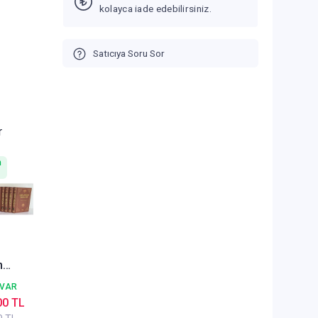
kolayca iade edebilirsiniz.
Satıcıya Soru Sor
r
n
m
me ve
 VAR
2 Cilt
00 TL