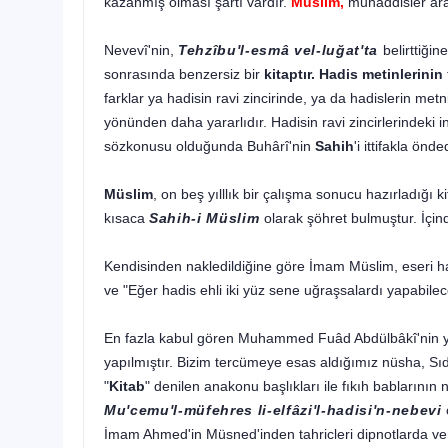
kazanmış olması şartı vardır.
Müslim,
muhaddisler aras
Nevevî'nin,
Tehzîbu'l-esmâ vel-luğat'ta
belirttiği
sonrasında benzersiz bir
kitaptır. Hadis metinlerinin
farklar ya hadisin ravi zincirinde, ya da hadislerin metn
yönünden daha yararlıdır. Hadisin ravi zincirlerindek
sözkonusu olduğunda Buhârî'nin
Sahih
'i ittifakla önded
Müslim
, on beş yılllık bir çalışma sonucu hazırladığı 
kısaca
Sahih-i Müslim
olarak şöhret bulmuştur. İçind
Kendisinden nakledildiğine göre İmam Müslim, eseri 
ve "Eğer hadis ehli iki yüz sene uğraşsalardı yapabile
En fazla kabul gören Muhammed Fuâd Abdülbâkî'nin yay
yapılmıştır. Bizim tercümeye esas aldığımız nüsha, Sıdk
"
Kitab
" denilen anakonu başlıkları ile fıkıh babları
Mu'cemu'l-müfehres li-elfâzi'l-hadisi'n-nebevi
İmam Ahmed'in Müsned'inden tahricleri dipnotlarda verilmi