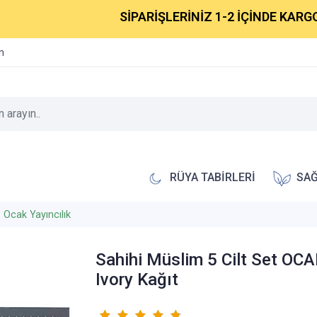
SİPARİŞLERİNİZ 1-2 İÇİNDE KARGOYA V
im
RÜYA TABİRLERİ
SAĞ
Ocak Yayıncılık
Sahihi Müslim 5 Cilt Set OC
Ivory Kağıt