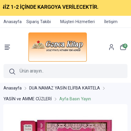
Z 1-2 İÇİNDE KARGOYA VERİLECEKTİR.
Anasayfa
Sipariş Takibi
Müşteri Hizmetleri
İletişim
0
Anasayfa
DUA NAMAZ YASİN ELİFBA KARTELA
YASİN ve AMME CÜZLERİ
Ayfa Basın Yayın