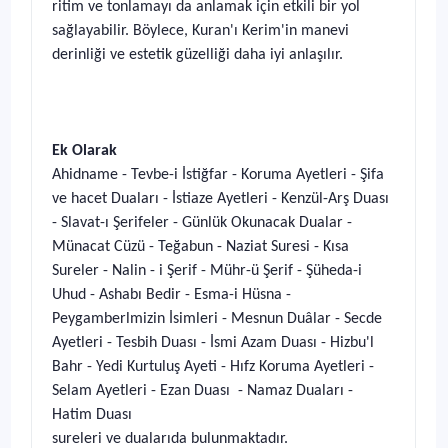
ritim ve tonlamayı da anlamak için etkili bir yol
sağlayabilir. Böylece, Kuran'ı Kerim'in manevi
derinliği ve estetik güzelliği daha iyi anlaşılır.
Ek Olarak
Ahidname - Tevbe-i İstiğfar - Koruma Ayetleri - Şifa
ve hacet Duaları - İstiaze Ayetleri - Kenzül-Arş Duası
- Slavat-ı Şerifeler - Günlük Okunacak Dualar -
Münacat Cüzü - Teğabun - Naziat Suresi - Kısa
Sureler - Nalin - i Şerif - Mühr-ü Şerif - Şüheda-i
Uhud - Ashabı Bedir - Esma-i Hüsna -
Peygamberlmizin İsimleri - Mesnun Duâlar - Secde
Ayetleri - Tesbih Duası - İsmi Azam Duası - Hizbu'l
Bahr - Yedi Kurtuluş Ayeti - Hıfz Koruma Ayetleri -
Selam Ayetleri - Ezan Duası - Namaz Duaları -
Hatim Duası
sureleri ve dualarıda bulunmaktadır.