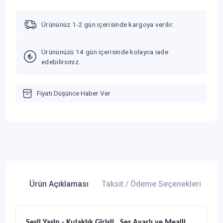
Ürününüz 1-2 gün içerisinde kargoya verilir.
Ürününüzü 14 gün içerisinde kolayca iade
edebilirsiniz.
Fiyatı Düşünce Haber Ver
Ürün Açıklaması
Taksit / Ödeme Seçenekleri
Ür
Sesli Yasin - Kulaklık Girişli , Ses Ayarlı ve Mealli