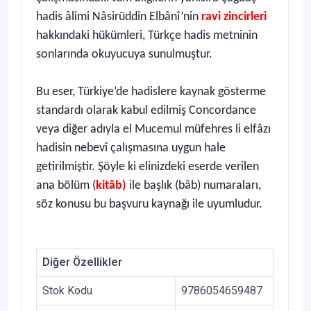
hadis âlimi Nâsirüddin Elbânî’nin
ravi zincirleri
hakkındaki hükümleri, Türkçe hadis metninin
sonlarında okuyucuya sunulmuştur.
Bu eser, Türkiye’de hadislere kaynak gösterme
standardı olarak kabul edilmiş Concordance
veya diğer adıyla el Mucemul müfehres li elfâzı
hadisin nebevî çalışmasına uygun hale
getirilmiştir. Şöyle ki elinizdeki eserde verilen
ana bölüm (
kitâb)
ile başlık (bâb) numaraları,
söz konusu bu başvuru kaynağı ile uyumludur.
Diğer Özellikler
Stok Kodu
9786054659487