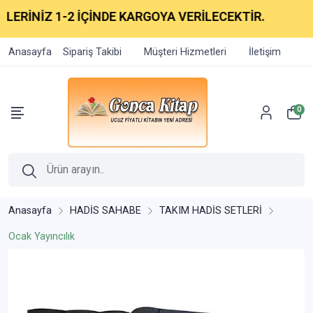
ERİNİZ 1-2 İÇİNDE KARGOYA VERİLECEKTİR.
Anasayfa
Sipariş Takibi
Müşteri Hizmetleri
İletişim
0
Anasayfa
HADİS SAHABE
TAKIM HADİS SETLERİ
Ocak Yayıncılık