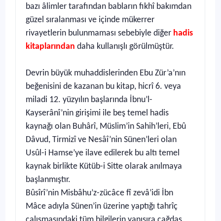
bazı âlimler tarafından babların fıkhî bakımdan
güzel sıralanması ve içinde mükerrer
rivayetlerin bulunmaması sebebiyle diğer
hadis
kitaplarından
daha kullanışlı görülmüştür.
Devrin büyük muhaddislerinden Ebu Zür’a’nın
beğenisini de kazanan bu kitap, hicrî 6. veya
miladi 12. yüzyılın başlarında İbnu’l-
Kayserânî’nin girişimi ile beş temel hadis
kaynağı olan Buhârî, Müslim’in Sahih’leri, Ebû
Dâvud, Tirmizî ve Nesâî’nin Sünen’leri olan
Usûl-i Hamse’ye ilave edilerek bu altı temel
kaynak birlikte Kütüb-i Sitte olarak anılmaya
başlanmıştır.
Bûsîrî’nin Misbâhu’z-zücâce fî zevâ’idi İbn
Mâce adıyla Sünen’in üzerine yaptığı tahrîç
çalışmasındaki tüm bilgilerin yanısıra çağdaş