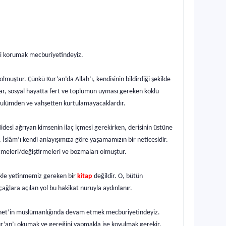
izi korumak mecburiyetindeyiz.
muştur. Çünkü Kur’an’da Allah’ı, kendisinin bildirdiği şekilde
ğü var, sosyal hayatta fert ve toplumun uyması gereken köklü
, zulümden ve vahşetten kurtulamayacaklardır.
esi ağrıyan kimsenin ilaç içmesi gerekirken, derisinin üstüne
slâm’ı kendi anlayışımıza göre yaşamamızın bir neticesidir.
etmeleri/değiştirmeleri ve bozmaları olmuştur.
ekle yetinmemiz gereken bir
kitap
değildir. O, bütün
ağlara açılan yol bu hakikat nuruyla aydınlanır.
Sünnet’in müslümanlığında devam etmek mecburiyetindeyiz.
ur’an’ı okumak ve gereğini yapmakla işe koyulmak gerekir.