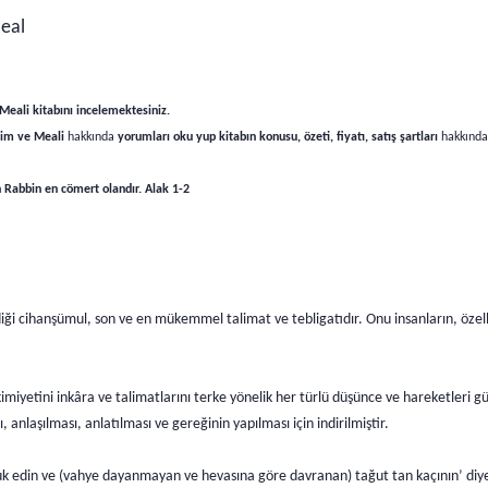
eal
 Meali kitabını incelemektesiniz.
erim ve Meali
hakkında
yorumları oku yup kitabın konusu, özeti, fiyatı, satış şartları
hakkında b
n Rabbin en cömert olandır. Alak 1-2
ği cihanşümul, son ve en mükemmel talimat ve tebligatıdır. Onu insanların, özell
 hâkimiyetini inkâra ve talimatlarını terke yönelik her türlü düşünce ve hareketleri
nlaşılması, anlatılması ve gereğinin yapılması için indirilmiştir.
luk edin ve (vahye dayanmayan ve hevasına göre davranan) tağut tan kaçının’ diy