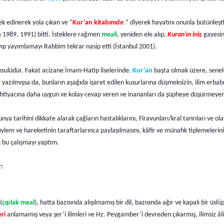
ek edinerek yola çıkan ve “
Kur’an kitabımdır
.” diyerek hayatını onunla bütünleş
ra 1989, 1991) bitti. İsteklere rağmen
meali
, yeniden ele alıp,
Kuran’ın iniş
gayesin
ayıp yayımlamayı Rabbim tekrar nasip etti (İstanbul 2001).
sulüdür. Fakat acizane İmam-Hatip liselerinde
, Kur’an
başta olmak üzere, senele
r
yazılmışsa da, bunların aşağıda işaret edilen kusurlarına düşmeksizin, ilim erbabı
ihtiyacına daha uygun ve kolay cevap veren ve inananları da şüpheye düşürmeyen
 tarihini dikkate alarak çağların hastalıklarını, Firavunları/kral tanrıları ve olayl
öylem ve hareketinin taraftarlarınca paylaşılmasını, kâfir ve münafık tiplemelerini
 bu çalışmayı yaptım.
r:
(
çıplak meal
), hatta bazısında alışılmamış bir dil, bazısında ağır ve kapalı bir üs
ri
anlamamış veya şer’i ilimleri ve Hz. Peygamber’i devreden çıkarmış, ilimsiz âli