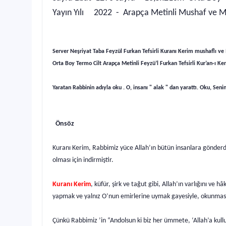
Yayın Yılı 2022 - Arapça Metinli Mushaf ve M
Server Neşriyat Taba Feyzül Furkan Tefsirli Kuranı Kerim mushaflı ve
Orta Boy Termo Cilt Arapça Metinli Feyzü’l Furkan Tefsirli Kur’an-ı K
Yaratan Rabbinin adıyla oku . O, insanı " alak " dan yarattı. Oku, Seni
Önsöz
Kuranı Kerim, Rabbimiz yüce Allah’ın bütün insanlara gönderdi
olması için indirmiştir.
Kuranı Kerim
, küfür, şirk ve tağut gibi, Allah’ın varlığını ve
yapmak ve yalnız O’nun emirlerine uymak gayesiyle, okunması, a
Çünkü Rabbimiz ’in “Andolsun ki biz her ümmete, ‘Allah’a kul