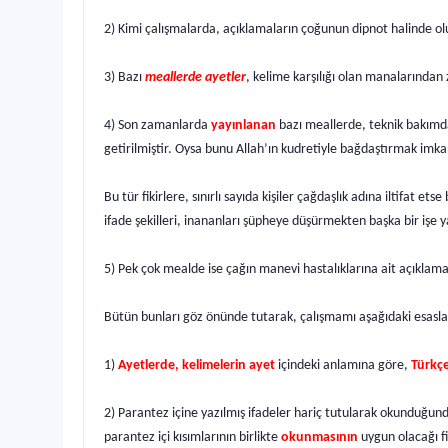
2) Kimi çalışmalarda, açıklamaların çoğunun dipnot halinde oluş
3) Bazı
meallerde ayetler
, kelime karşılığı olan manalarından
4) Son zamanlarda
yayınlanan
bazı meallerde, teknik bakımda
getirilmiştir. Oysa bunu Allah’ın kudretiyle bağdaştırmak imkan
Bu tür fikirlere, sınırlı sayıda kişiler çağdaşlık adına iltifat 
ifade şekilleri, inananları şüpheye düşürmekten başka bir işe 
5) Pek çok mealde ise çağın manevi hastalıklarına ait açıklama
Bütün bunları göz önünde tutarak, çalışmamı aşağıdaki esasl
1)
Ayetlerde, kelimelerin ayet
içindeki anlamına göre,
Türkçe
2) Parantez içine yazılmış ifadeler hariç tutularak okunduğun
parantez içi kısımlarının birlikte
okunmasının
uygun olacağı fi