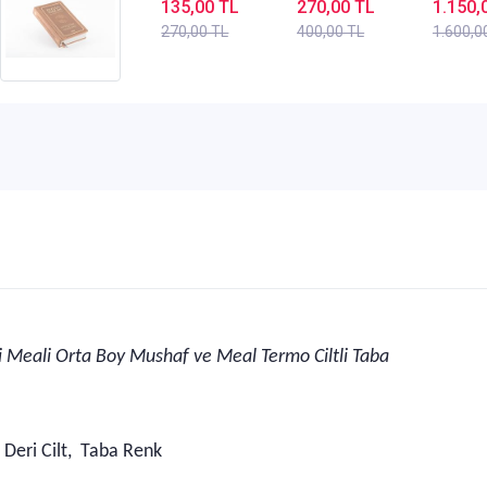
110 Elmalılı
- 49--89.
Ne Diy
135,00 TL
270,00 TL
1.150,
Muhammed
Ayetler
Açıkla
270,00 TL
400,00 TL
1.600,0
Hamdi Yazır
Nouman Ali
Meal V
Khan
Tahir
Erdoğ
li Meali Orta Boy Mushaf ve Meal Termo Ciltli Taba
 Deri Cilt, Taba Renk