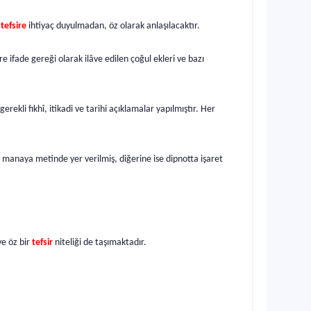
r
tefsire
ihtiyaç duyulmadan, öz olarak anlaşılacaktır.
e ifade gereği olarak ilâve edilen çoğul ekleri ve bazı
erekli fıkhî, itikadi ve tarihi açıklamalar yapılmıştır. Her
 manaya metinde yer verilmiş, diğerine ise dipnotta işaret
ve öz bir
tefsir
niteliği de taşımaktadır.