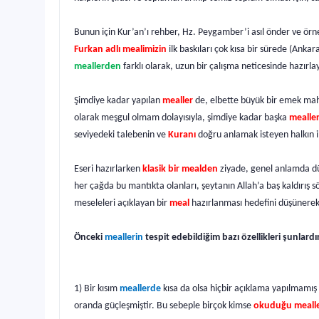
Bunun için Kur’an’ı rehber, Hz. Peygamber’i asıl önder ve örn
Furkan adlı mealimizin
ilk baskıları çok kısa bir sürede (Anka
meallerden
farklı olarak, uzun bir çalışma neticesinde hazırl
Şimdiye kadar yapılan
mealler
de, elbette büyük bir emek mah
olarak meşgul olmam dolayısıyla, şimdiye kadar başka
mealle
seviyedeki talebenin ve
Kuranı
doğru anlamak isteyen halkın 
Eseri hazırlarken
klasik bir mealden
ziyade, genel anlamda dünya
her çağda bu mantıkta olanları, şeytanın Allah’a baş kaldırış s
meseleleri açıklayan bir
meal
hazırlanması hedefini düşünerek
Önceki
meallerin
tespit edebildiğim bazı özellikleri şunlardı
1) Bir kısım
meallerde
kısa da olsa hiçbir açıklama yapılmamış 
oranda güçleşmiştir. Bu sebeple birçok kimse
okuduğu mealle