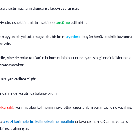
u araştırmacıların dışında istifadeyi azaltmıştır.
 ziyade, esnek bir anlatım şeklinde
tercüme
edilmiştir.
n uygun bir yol tutulmuşsa da, bir kısım
ayetlere
, bugün henüz kesinlik kazanmam
sızdır.
etse bile, yine de onlar Kur’an’ın hükümlerinin bütününe (yanlış bilgilendirildiklerin
yaramayacaktır.
lara yer verilmemiştir.
ar dâhilinde yürütmüş bulunuyorum:
 karşılığı
verilmiş olup kelimenin ihtiva ettiği diğer anlam parantez içine yazılm
da
ayet-i kerimelerin, kelime kelime mealinin
ortaya çıkması sağlanmaya çalışılmı
kri esas alınmıştır.