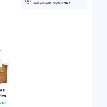
kolayca iade edebilirsiniz.
r
n
rası
den
 Bana
 VAR