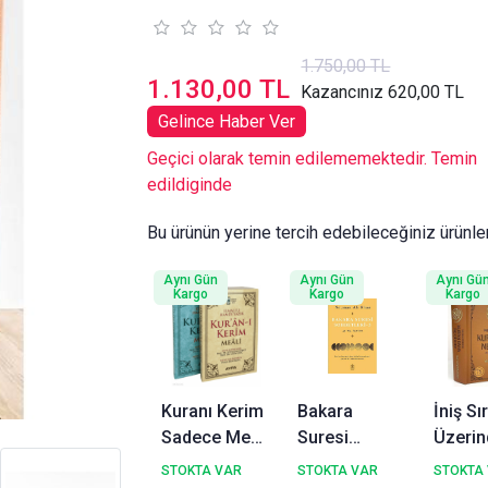
1.750,00 TL
1.130,00 TL
Kazancınız 620,00 TL
Gelince Haber Ver
Geçici olarak temin edilememektedir. Temin
edildiginde
Bu ürünün yerine tercih edebileceğiniz ürünle
Aynı Gün
Aynı Gün
Aynı Gü
Kargo
Kargo
Kargo
Kuranı Kerim
Bakara
İniş Sı
Sadece Meali
Suresi
Üzerin
Orta Boy Kod
Sohbetleri 3
Kuran
STOKTA VAR
STOKTA VAR
STOKTA