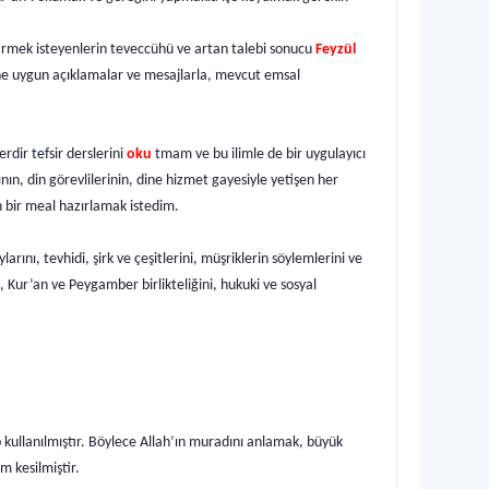
tirmek isteyenlerin teveccühü ve artan talebi sonucu
Feyzül
e uygun açıklamalar ve mesajlarla, mevcut emsal
rdir tefsir derslerini
oku
tmam ve bu ilimle de bir uygulayıcı
nın, din görevlilerinin, dine hizmet gayesiyle yetişen her
 bir meal hazırlamak istedim.
arını, tevhidi, şirk ve çeşitlerini, müşriklerin söylemlerini ve
, Kur’an ve Peygamber birlikteliğini, hukuki ve sosyal
lûp kullanılmıştır. Böylece Allah’ın muradını anlamak, büyük
m kesilmiştir.