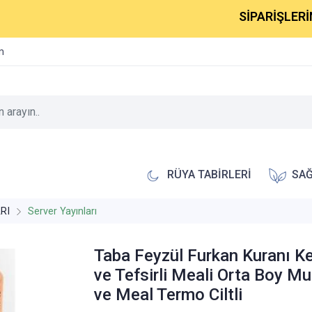
SİPARİŞLERİNİZ 1-2
im
RÜYA TABİRLERİ
SAĞ
RI
Server Yayınları
Taba Feyzül Furkan Kuranı K
ve Tefsirli Meali Orta Boy M
ve Meal Termo Ciltli