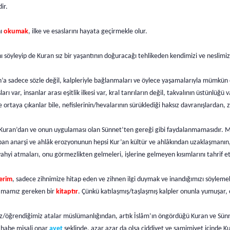
ir.
nı
okumak
, ilke ve esaslarını hayata geçirmekle olur.
ı söyleyip de Kuran sız bir yaşantının doğuracağı tehlikeden kendimizi ve neslim
’a sadece sözle değil, kalpleriyle bağlanmaları ve öylece yaşamalarıyla mümkün ol
arı var, insanlar arası eşitlik ilkesi var, kral tanrıların değil, takvalının üstünlü
 ortaya çıkanlar bile, nefislerinin/hevalarının sürüklediği haksız davranışlardan
 Kuran’dan ve onun uygulaması olan Sünnet’ten gereği gibi faydalanmamasıdır. Mid
n anarşi ve ahlâk erozyonunun hepsi Kur’an kültür ve ahlâkından uzaklaşmanın, İ
ahyi atmaları, onu görmezlikten gelmeleri, işlerine gelmeyen kısımlarını tahrif 
Kerim
, sadece zihnimize hitap eden ve zihnen ilgi duymak ve inandığımızı söylem
lamamız gereken bir
kitaptır
. Çünkü katılaşmış/taşlaşmış kalpler onunla yumuşar, ç
ğımız/öğrendiğimiz atalar müslümanlığından, artık İslâm’ın öngördüğü Kuran ve 
sahabe misali onar
ayet
şeklinde, azar azar da olsa ciddiyet ve samimiyet içinde K