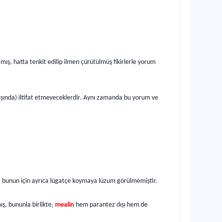
ış, hatta tenkit edilip ilmen çürütülmüş fikirlerle yorum
in dışında) iltifat etmeyeceklerdir. Aynı zamanda bu yorum ve
ış, bunun için ayrıca lügatçe koymaya lüzum görülmemiştir.
ş, bununla birlikte,
mealin
hem parantez dışı hem de