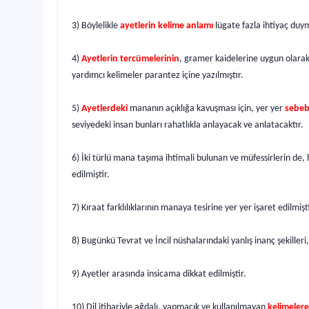
3) Böylelikle
ayetlerin kelime anlamı
lügate fazla ihtiyaç duy
4)
Ayetlerin tercümelerinin
, gramer kaidelerine uygun olarak 
yardımcı kelimeler parantez içine yazılmıştır.
5)
Ayetlerdeki
mananın açıklığa kavuşması için, yer yer
sebeb
seviyedeki insan bunları rahatlıkla anlayacak ve anlatacaktır.
6) İki türlü mana taşıma ihtimali bulunan ve müfessirlerin de,
edilmiştir.
7) Kıraat farklılıklarının manaya tesirine yer yer işaret edilmişti
8) Bugünkü Tevrat ve İncil nüshalarındaki yanlış inanç şekilleri,
9) Ayetler arasında insicama dikkat edilmiştir.
10) Dil itibariyle ağdalı, yapmacık ve kullanılmayan
kelimelere