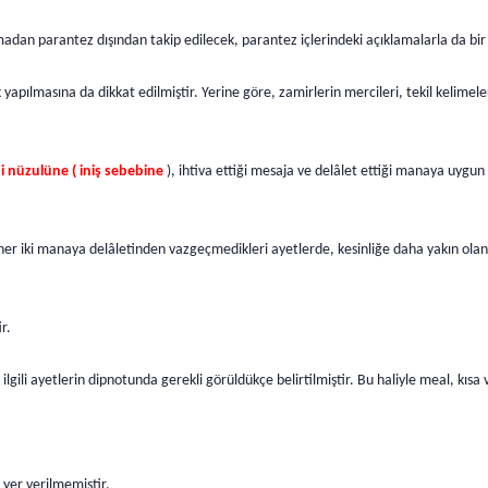
madan parantez dışından takip edilecek, parantez içlerindeki açıklamalarla da bi
yapılmasına da dikkat edilmiştir. Yerine göre, zamirlerin mercileri, tekil kelimeler
i nüzulüne ( iniş sebebine
), ihtiva ettiği mesaja ve delâlet ettiği manaya uygun g
 her iki manaya delâletinden vazgeçmedikleri ayetlerde, kesinliğe daha yakın olan
r.
 ilgili ayetlerin dipnotunda gerekli görüldükçe belirtilmiştir. Bu haliyle meal, kısa 
yer verilmemiştir.