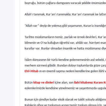
buyruğu, bütün çağlara damgasını vuracak şekilde önümüzded
Allah’ı tanımak, Kur’an’ı tanımakla; Kur’an’ı tanımak ise lafzı
“Allah var” deyip de yokmuş gibi yaşamanın, Kuran’a inandığın
Tarihte müslümanların temiz, parlak ve örnek devirleri, Kur’an
bilmenin ve O’na kulluğun öğretisi var, ahlâk var, hürriyet esasl
kurallar var. Bunlar olmadan insanlık ve hatta müslümanız diye
İslâm dünyasının bir türlü kendine gelememesinin asıl sebebi,
merhem sürmesi gibidir. Bundan dolayı toplumlarda göze çarpa
Ehl-i Kitab
ın en önemli sapma nedeni kendilerine gelen ilâhî v
Bütün
kitap ve dinleri
içine alan, son
ilahi kitabımız Kuranı 
eylemlerimizde kendisine yönelmemiz ve yaşantımızda uygu
Bunun için şimdiye kadar eksik olarak ve taklit yoluyla aldı
Kalplerin şifası ve toplumun arınıp temiz toplum olması için, 