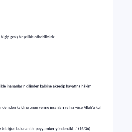
ilgiyi geniş bir şekilde edinebilirsiniz.
ikle inananların dilinden kalbine aksedip hayatına hâkim
 gündemden kaldırıp onun yerine insanları yalnız yüce Allah’a kul
e tebliğde bulunan bir peygamber gönderdik!..” (16/36)