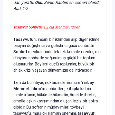
dan yarattı.
Oku
, Senin Rabbin en cömert olandır.
Alak 1-2
Tasavvuf Sohbetleri 2 cilt Mehmet Ildırar
Tasavvufun,
insanı bir iklimden alıp diğer iklime
taşıyan değiştirici ve geliştirici gücü sohbettir.
Sohbet
meclislerinde tek tek kemale erenler, ruh
dünyası sohbetle yoğurulmuş güçlü bir toplum
oluştururlar. Böylesi güçlü toplumlar, büyük bir
ahlak krizi yaşayan dünyamızın da ihtiyacıdır.
Tam da bu ihtiyaç noktasında merhum
Yarbay
Mehmet Ildırar
’ın sohbetleri
, kitapla
kalbin,
ilimle irfanın, hükümle hikmetin, örnekle ibretin,
amelle aşkın karışımından oluşan leziz bir sofra
gibidir. Bu sofranın müdavimleri tövbeyi,
tasavvufu, mürşid-i kamilin önemini, t
asavvufi