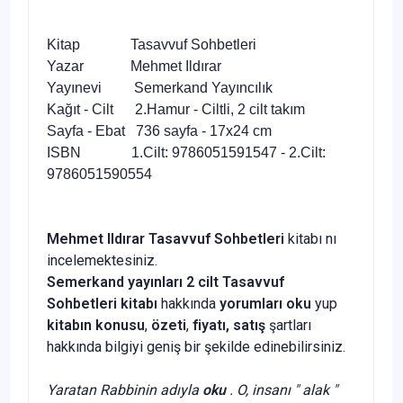
Kitap Tasavvuf Sohbetleri
Yazar Mehmet Ildırar
Yayınevi Semerkand Yayıncılık
Kağıt - Cilt 2.Hamur - Ciltli, 2 cilt takım
Sayfa - Ebat 736 sayfa - 17x24 cm
ISBN 1.Cilt: 9786051591547 - 2.Cilt:
9786051590554
Mehmet Ildırar Tasavvuf Sohbetleri
kitabı nı
incelemektesiniz.
Semerkand yayınları
2 cilt
Tasavvuf
Sohbetleri kitabı
hakkında
yorumları oku
yup
kitabın
konusu
,
özeti
,
fiyatı, satış
şartları
hakkında bilgiyi geniş bir şekilde edinebilirsiniz.
Yaratan Rabbinin adıyla
oku
. O, insanı " alak "