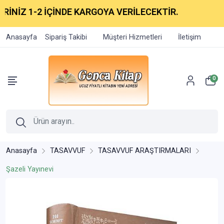
İNİZ 1-2 İÇİNDE KARGOYA VERİLECEKTİR.
Anasayfa
Sipariş Takibi
Müşteri Hizmetleri
İletişim
0
Anasayfa
TASAVVUF
TASAVVUF ARAŞTIRMALARI
Şazeli Yayınevi