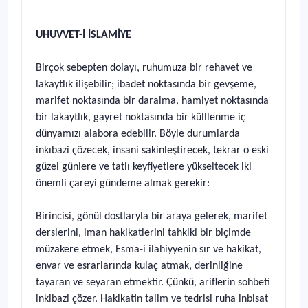
UHUVVET-İ İSLAMÎYE
Birçok sebepten dolayı, ruhumuza bir rehavet ve
lakaytlık ilişebilir; ibadet noktasında bir gevşeme,
marifet noktasında bir daralma, hamiyet noktasında
bir lakaytlık, gayret noktasında bir külllenme iç
dünyamızı alabora edebilir. Böyle durumlarda
inkıbazi çözecek, insani sakinleştirecek, tekrar o eski
güzel günlere ve tatlı keyfiyetlere yükseltecek iki
önemli çareyi gündeme almak gerekir:
Birincisi, gönül dostlaryla bir araya gelerek, marifet
derslerini, iman hakikatlerini tahkiki bir biçimde
müzakere etmek, Esma-i ilahiyyenin sır ve hakikat,
envar ve esrarlarında kulaç atmak, derinliğine
tayaran ve seyaran etmektir. Çünkü, ariflerin sohbeti
inkibazi çözer. Hakikatin talim ve tedrisi ruha inbisat