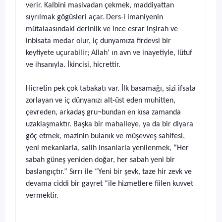
verir. Kalbini masivadan çekmek, maddiyattan
sıyrılmak gögüsleri açar. Ders-i imaniyenin
mütalaasındaki derinlik ve ince esrar inşirah ve
inbisata medar olur, iç dunyamıza firdevsi bir
keyfiyete uçurabilir; Allah' ın avn ve inayetiyle, lütuf
ve ihsanıyla. İkincisi, hicrettir.
Hicretin pek çok tabakatı var. İlk basamağı, sizi ifsata
zorlayan ve iç dünyanızı alt-üst eden muhitten,
çevreden, arkadaş gru¬bundan en kısa zamanda
uzaklaşmaktır. Başka bir mahalleye, ya da bir diyara
göç etmek, mazinin bulanık ve müşevveş sahifesi,
yeni mekanlarla, salih insanlarla yenilenmek, “Her
sabah güneş yeniden doğar, her sabah yeni bir
baslangıçtır.” Sırrı ile “Yeni bir şevk, taze hir zevk ve
devama ciddi bir gayret “ile hizmetlere fiilen kuvvet
vermektir.