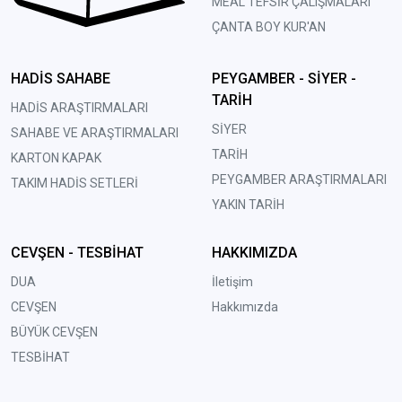
MEAL TEFSİR ÇALIŞMALARI
ÇANTA BOY KUR'AN
HADİS SAHABE
PEYGAMBER - SİYER -
TARİH
HADİS ARAŞTIRMALARI
SİYER
SAHABE VE ARAŞTIRMALARI
TARİH
KARTON KAPAK
PEYGAMBER ARAŞTIRMALARI
TAKIM HADİS SETLERİ
YAKIN TARİH
CEVŞEN - TESBİHAT
HAKKIMIZDA
DUA
İletişim
CEVŞEN
Hakkımızda
BÜYÜK CEVŞEN
TESBİHAT