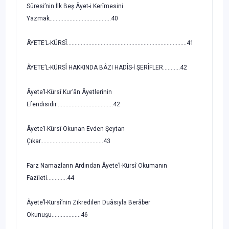
Sûresi’nin İlk Beş Âyet-i Kerîmesini
Yazmak........................................40
ÂYETE’L-KÜRSÎ..............................................................................41
ÂYETE’L-KÜRSÎ HAKKINDA BÂZI HADÎS-İ ŞERÎFLER...........42
Âyete’l-Kürsî Kur’ân Âyetlerinin
Efendisidir.....................................42
Âyete’l-Kürsî Okunan Evden Şeytan
Çıkar.........................................43
Farz Namazların Ardından Âyete’l-Kürsî Okumanın
Fazîleti.............44
Âyete’l-Kürsî’nin Zikredilen Duâsıyla Berâber
Okunuşu...................46