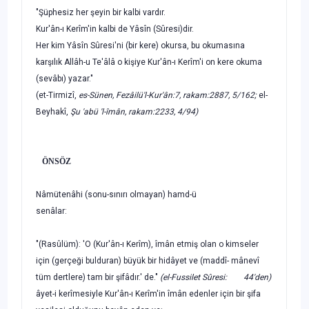
"Şüphesiz her şeyin bir kalbi vardır.
Kur'ân-ı Kerîm'in kalbi de Yâsîn
(Sûresi
)dir.
Her kim Yâsîn Sûresi'ni
(bir kere)
okursa, bu okumasına
karşılık Allâh-u Te'âlâ o kişiye Kur'ân-ı Kerîm'i on kere okuma
(sevâbı)
yazar."
(et-Tirmizî,
es-Sünen, Fezâilü'l-Kur'ân:7, rakam:2887, 5/162;
el-
Beyhakî,
Şu 'abü 'l-îmân, rakam:2233, 4/94)
ÖNSÖZ
Nâmütenâhi (sonu-sınırı olmayan) hamd-ü
senâlar:
"(Rasûlüm):
'O
(Kur'ân-ı Kerîm),
îmân etmiş olan o kimseler
için
(gerçeği bulduran)
büyük bir hidâyet ve
(maddî- mânevî
tüm dertlere)
tam bir şifâdır.' de."
(el-Fussilet Sûresi: 44'den)
âyet-i kerîmesiyle Kur'ân-ı Kerîm'in îmân edenler için bir şifa