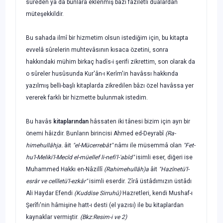
sûreden ya da bunla­ra eklenmiş bâzı faziletli duâlardan
müteşekkildir.
Bu sahada ilmî bir hizmetim olsun istediğim için, bu kitapta
evvelâ sûrelerin muhtevâsının kısaca özetini, sonra
hakkındaki mühim birkaç hadîs-i şerifi zikrettim, son olarak da
o sûreler husûsunda Kur'ân-ı Kerîm'in havâssı hakkında
yazılmış belli-başlı kitaplarda zikredilen bâzı özel havâssa yer
vererek farklı bir hizmette bulunmak istedim.
Bu havâs
kitaplarından
hâssaten iki tânesi bizim için ayrı bir
önemi hâizdir. Bunların birincisi
Ahmed ed-Deyrabî
(Ra-
himehullâhja.
âit
"el-Mücerrebât"
nâmı ile müsemmâ olan
"Fet-
hu'l-Meliki'l-Mecîd el-müellef li-nefi'l-'abîd"
isimli eser, diğeri ise
Muhammed Hakkı en-Nâzillî
(Rahimehullâh)a
âit
"Hazînetü'l-
esrâr ve celîletü'l-ezkâr"
isimli eserdir. Zîrâ üstâdımızın üstâdı
Ali Haydar Efendi
(Kuddise Sirruhû)
Hazret­leri,
kendi Mushaf-ı
Şerîfı'nin hâmişine hatt-ı desti (el yazısı) ile bu kitaplardan
kaynaklar vermiştir.
(Bkz:Resim-i ve 2)