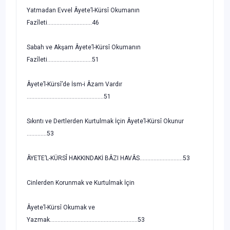
Yatmadan Evvel Âyete’l-Kürsî Okumanın
Fazîleti.............................46
Sabah ve Akşam Âyete’l-Kürsî Okumanın
Fazîleti.............................51
Âyete’l-Kürsî’de İsm-i Âzam Vardır
..................................................51
Sıkıntı ve Dertlerden Kurtulmak İçin Âyete’l-Kürsî Okunur
.............53
ÂYETE’L-KÜRSÎ HAKKINDAKİ BÂZI HAVÂS............................53
Cinlerden Korunmak ve Kurtulmak İçin
Âyete’l-Kürsî Okumak ve
Yazmak.........................................................53