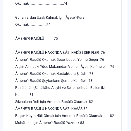
Okumak.......................................74
Günahlardan Uzak Kalmak İçin Âyete’l-Kürsî
Okumak....................74
ÂMENE'R-RASÛLÜ 75
ÂMENE'R-RASÛLÜ HAKKINDA BÂZI HADÎS-İ ŞERİFLER 76
Âmene'r-Rasûlü Okumak Gece İbâdeti Yerine Geçer 76
Arş'ın Altındaki Yüce Makamdan Verilen Âyet-i Kerîmeler 76
Âmene'r-Rasûlü Okumak Hastalıklara Şifâdır 78
Âmene'r-Rasûlü Şeytanların Şerrine Kâfi Gelir 78
Rasûlüllâh (Sallâllâhu Aleyhi ve Sellemp Ihsân Edilen iki
Nur 81
Sıkıntıların Defi İçin Âmene'r-Rasûlü Okumak 82
ÂMENE'R-RASÛLÜ HAKKINDA BÂZI HAVÂS 82
Birçok Hayra Nâil Olmak İçin Âmene'r-Rasûlü Okumak 82
Muhâfaza İçin Âmene'r-Rasûlü Yazmak 83