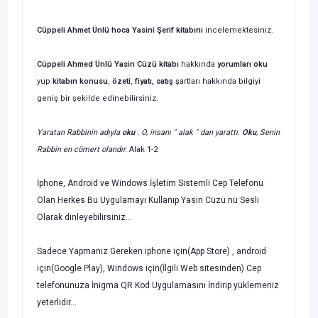
Cüppeli Ahmet Ünlü hoca Yasini Şerif kitabını
incelemektesiniz.
Cüppeli Ahmed Ünlü Yasin Cüzü kitabı
hakkında
yorumları oku
yup
kitabın
konusu
,
özeti
,
fiyatı, satış
şartları hakkında bilgiyi
geniş bir şekilde edinebilirsiniz.
Yaratan Rabbinin adıyla
oku
. O, insanı " alak " dan yarattı.
Oku
, Senin
Rabbin en cömert olandır.
Alak 1-2
İphone, Android ve Windows İşletim Sistemli Cep Telefonu
Olan Herkes Bu Uygulamayı Kullanıp Yasin Cüzü nü Sesli
Olarak dinleyebilirsiniz...
Sadece Yapmanız Gereken iphone için(App Store) , android
için(Google Play), Windows için(İlgili Web sitesinden) Cep
telefonunuza İnigma QR Kod Uygulamasını İndirip yüklemeniz
yeterlidir...