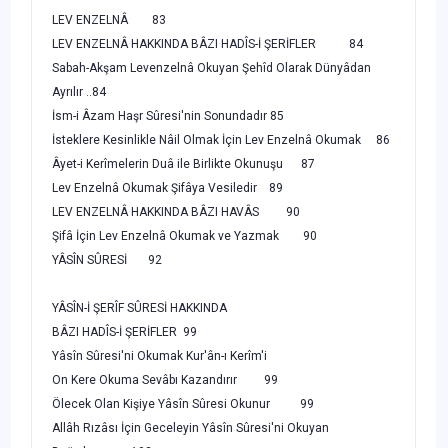
LEV ENZELNÂ 83
LEV ENZELNÂ HAKKINDA BÂZI HADÎS-İ ŞERİFLER 84
Sabah-Akşam Levenzelnâ Okuyan Şehîd Olarak Dünyâdan
Ayrılır ..84
İsm-i Âzam Haşr Sûresi'nin Sonundadır 85
İsteklere Kesinlikle Nâil Olmak İçin Lev Enzelnâ Okumak 86
Âyet-i Kerîmelerin Duâ ile Birlikte Okunuşu 87
Lev Enzelnâ Okumak Şifâya Vesiledir 89
LEV ENZELNÂ HAKKINDA BÂZI HAVÂS 90
Şifâ İçin Lev Enzelnâ Okumak ve Yazmak 90
YÂSÎN SÛRESİ 92
YÂSÎN-İ ŞERÎF SÛRESİ HAKKINDA
BÂZI HADÎS-İ ŞERİFLER 99
Yâsîn Sûresi'ni Okumak Kur'ân-ı Kerîm'i
On Kere Okuma Sevâbı Kazandırır 99
Ölecek Olan Kişiye Yâsîn Sûresi Okunur 99
Allâh Rızâsı İçin Geceleyin Yâsîn Sûresi'ni Okuyan