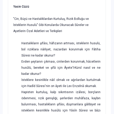
Yasin Cüzü
"Cin, Büyü ve Hastalıklardan Kurtuluş, Rızık Bolluğu ve
İsteklerin Husulü" Gibi Konularda Okunacak Sûreler ve
Ayetlerin Özel Adetleri ve Terkipleri
Hastalıkların şifâsı, hâfızanın artması, isteklerin husulü,
bol rızıklara nâiliyet, nazardan korunmak için Fâtiha
Sûresi ne kadar okunur?
Evden şeytanın çıkması, cinlerden korunmak, hâcetlerin
husûlü, bereket ve şifâ için Âyete'l-Kürsî nasıl ve ne
kadar okunur?
İsteklere kesinlikle nâil olmak ve ağrılardan kurtulmak
için Hadîd Sûresi'nin on âyeti ile Lev Enzelnâ okumak.
Hapisten kurtuluş, kalp sıkıntısının izâlesi, borçların
ödenme­si, rızık genişliği, şerlerden muhâfaza, kaybın
bulunması, hastalık­ların şifâsı, düşmanlara gâlibiyet ve
isteklerin kesinlikle husûlü için Yâsîn Sûresi ve bâzı