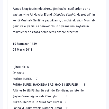
Ayrıca
kitap
içerisinde zikrettiğim hadîs-i şeriflerden ve ha­
vastan, yine
Ali Haydar Efendi
(Kuddise Sirruhû)
Hazretleri
'nin
kendi Mushaf-ı Şerifi'ne yazdıklarını, o mübârek zâtın Mushaf-ı
Şerifi ve el yazısı ile bereket olsun diye mâlum sayfaların
resimlerini de
kitaba
dercederek sizlere arzettim.
10 Ramazan 1439
25 Mayıs 2018
İÇİNDEKİLER
Önsöz 5
FATİHA SÛRESİ 7
FÂTİHA SÛRESİ HAKKINDA BÂZI HADÎS-İ ŞERİFLER 8
Allâh-u Te'âlâ Fâtiha Sûresi'nde, Kendisinden İstenilen
Şeyleri Vereceğine Kefil Olmuştur 8
Kur'ân-ı Kerîm'in En Muazzam Sûresi 9
Fâtiha'yı Okumayanın Namazı Olmaz 11