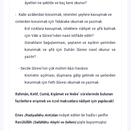
âyetleri ne şekilde ve kaç kere okunur?
- Kabir azâbından korunmak, istenilen şeylere kavuşmak ve
cinlerden korunmak için Tebârake okumak ve yazmak.
Bol rızıklara kavuşmak, isteklere nâiliyet ve şifâ bulmak
için Vâki a Sûresi'nden nasıl istifâde edilir?
Günahların bağışlanması, şeytanın ve eşrârın şerrinden
korun­mak ve şifâ için Duhân Sûresi nasıl okunur ve
yazılır?
- Secde Sûresi'nin çok mühim bâzı havâssı.
Kısmetin açılması, düşmana gâlip gelmek ve şerlerden
korun­mak için Feth Sûresi okumak ve yazmak.
Rahmân, Kehf, Cumâ, Kıyâmet ve Nebe' sûrelerinde bulunan
faziletlere erişmek ve özel maksatlara nâiliyet için yapılacakl
Enes
(Radıyallâhu Anh)dan
rivâyet edilen bir hadîs-i şerifte
Rasûlüllâh
(Sallâllâhu Aleyhi ve Sellem)
şöyle buyurmuştur: