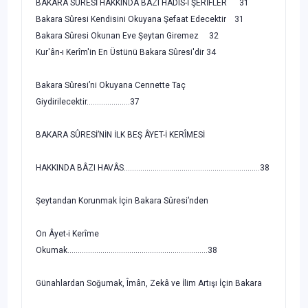
BAKARA SÛRESİ HAKKINDA BÂZI HADÎS-İ ŞERİFLER 31
Bakara Sûresi Kendisini Okuyana Şefaat Edecektir 31
Bakara Sûresi Okunan Eve Şeytan Giremez 32
Kur'ân-ı Kerîm'in En Üstünü Bakara Sûresi'dir 34
Bakara Sûresi’ni Okuyana Cennette Taç
Giydirilecektir.....................37
BAKARA SÛRESİ’NİN İLK BEŞ ÂYET-İ KERÎMESİ
HAKKINDA BÂZI HAVÂS..................................................................38
Şeytandan Korunmak İçin Bakara Sûresi’nden
On Âyet-i Kerîme
Okumak....................................................................38
Günahlardan Soğumak, Îmân, Zekâ ve İlim Artışı İçin Bakara