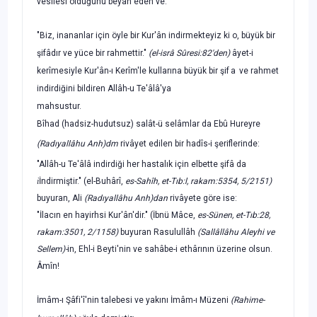
vesilesi olduğunu beyân eden ve:
"Biz, inananlar için öyle bir Kur'ân indirmekteyiz ki o, büyük bir
şifâdır ve yüce bir rahmettir."
(el-isrâ Sûresi:82'den)
âyet-i
kerîmesiyle Kur'ân-ı Kerîm'le kullarına büyük bir şi
fa
ve rahmet
indirdiğini bildiren
Allâh-u Te'âlâ
'ya
mahsustur.
Bîhad (hadsiz-hudutsuz) salât-ü selâmlar da
Ebû Hureyre
(Radıyallâhu Anh
)dm
rivâyet edilen bir hadîs-i şeriflerinde:
"Allâh-u Te'âlâ indirdiği her hastalık için elbette şifâ da
i
İndirmiştir."
(el-Buhârî,
es-Sahîh, et-Tıb:l, rakam:5354, 5/2151)
buyuran,
Ali
(Radıyallâhu Anh
)dan
rivâyete göre ise:
"İlacın en hayirhsi Kur'ân'dir."
(İbnü Mâce,
es-Sünen, et-Tıb:28,
rakam:3501, 2/1158)
buyuran
Rasulullâh
(Sallâllâhu Aleyhi ve
Sellem)-
in, Ehl-i Beyti'nin ve sahâbe-i ethârının üzerine olsun.
Âmîn!
İmâm-ı Şâfi
'î'nin talebesi ve yakını
İmâm-ı Müzeni
(Rahime-