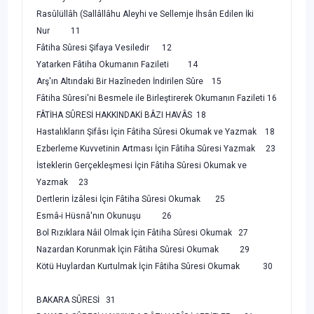
Rasûlüllâh (Sallâllâhu Aleyhi ve Sellemje İhsân Edilen İki
Nur 11
Fâtiha Sûresi Şifaya Vesiledir 12
Yatarken Fâtiha Okumanın Fazileti 14
Arş'ın Altındaki Bir Hazîneden İndirilen Sûre 15
Fâtiha Sûresi'ni Besmele ile Birleştirerek Okumanın Fazileti 16
FÂTİHA SÛRESİ HAKKINDAKİ BÂZI HAVÂS 18
Hastalıkların Şifâsı İçin Fâtiha Sûresi Okumak ve Yazmak 18
Ezberleme Kuvvetinin Artması İçin Fâtiha Sûresi Yazmak 23
İsteklerin Gerçekleşmesi İçin Fâtiha Sûresi Okumak ve
Yazmak 23
Dertlerin İzâlesi İçin Fâtiha Sûresi Okumak 25
Esmâ-i Hüsnâ'nın Okunuşu 26
Bol Rızıklara Nâil Olmak İçin Fâtiha Sûresi Okumak 27
Nazardan Korunmak İçin Fâtiha Sûresi Okumak 29
Kötü Huylardan Kurtulmak İçin Fâtiha Sûresi Okumak 30
BAKARA SÛRESİ 31