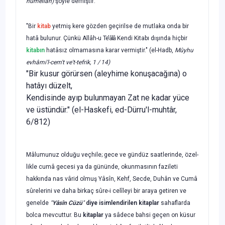
humellâh)
şöyle demiştir:
"Bir
kitab
yetmiş kere gözden geçirilse de mutlaka onda bir
hatâ bulunur. Çünkü
Allâh-u
Te'âlâ
Kendi Kitabı dışında hiçbir
kitabın
hatâsız olmamasına karar vermiştir."
(el-Hadb,
Mûyhu
evhâmi'l-cem't ve't-tefrik,
1/
14)
"Bir kusur görürsen (aleyhime konuşacağına) o
hatâyı düzelt,
Kendisinde ayıp bulunmayan Zat ne kadar yüce
ve üstündür." (el-Haskefi, ed-Dürru'l-muhtâr,
6/812)
Mâlumunuz olduğu veçhile; gece ve gündüz saatlerinde, özel­
likle cumâ gecesi ya da gününde, okunmasının fazileti
hakkında nas vârid olmuş Yâsîn, Kehf, Secde, Duhân ve Cumâ
sûrelerini ve daha birkaç sûre-i celîleyi bir araya getiren ve
genelde
"
Yâsîn Cüzü
"
diye isimlendirilen kitaplar
sahaflarda
bolca mevcuttur. Bu
kitaplar
ya sâdece bahsi geçen on küsur