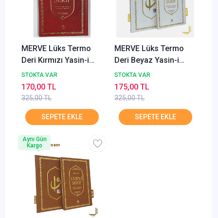
MERVE Lüks Termo
MERVE Lüks Termo
Deri Kırmızı Yasin-i
Deri Beyaz Yasin-i
Şerif Orta Boy Fihristli
Şerif Orta Boy Fihristli
STOKTA VAR
STOKTA VAR
Sesli Türkçe Okunuşlu
Sesli Türkçe Okunuşlu
170,00 TL
175,00 TL
ve Mealli
ve Mealli
325,00 TL
325,00 TL
Aynı Gün
Kargo