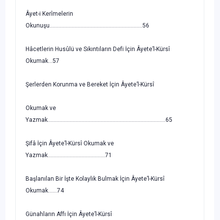
Âyet-i Kerîmelerin
Okunuşu...............................................................56
Hâcetlerin Husûlü ve Sıkıntıların Defi İçin Âyete’l-Kürsî
Okumak...57
Şerlerden Korunma ve Bereket İçin Âyete’l-Kürsî
Okumak ve
Yazmak................................................................................65
Şifâ İçin Âyete’l-Kürsî Okumak ve
Yazmak.......................................71
Başlanılan Bir İşte Kolaylık Bulmak İçin Âyete’l-Kürsî
Okumak......74
Günahların Affı İçin Âyete’l-Kürsî