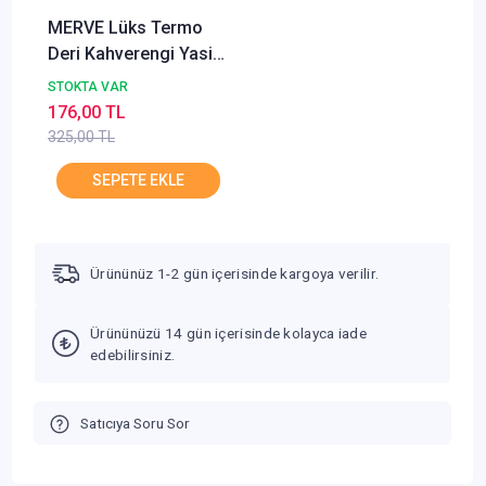
MERVE Lüks Termo
Deri Kahverengi Yasin-
i Şerif Orta Boy
STOKTA VAR
Fihristli Sesli Türkçe
176,00 TL
Okunuşlu ve Mealli
325,00 TL
Ürününüz 1-2 gün içerisinde kargoya verilir.
Ürününüzü 14 gün içerisinde kolayca iade
edebilirsiniz.
Satıcıya Soru Sor