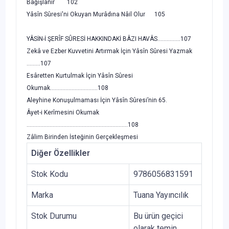
Bağışlanır 102
Yâsîn Sûresi'ni Okuyan Murâdına Nâil Olur 105
YÂSİN-İ ŞERÎF SÛRESİ HAKKINDAKİ BÂZI HAVÂS...............107
Zekâ ve Ezber Kuvvetini Artırmak İçin Yâsîn Sûresi Yazmak
.........107
Esâretten Kurtulmak İçin Yâsîn Sûresi
Okumak...............................108
Aleyhine Konuşulmaması İçin Yâsîn Sûresi’nin 65.
Âyet-i Kerîmesini Okumak
..................................................................108
Zâlim Birinden İsteğinin Gerçekleşmesi
Diğer Özellikler
Stok Kodu
9786056831591
Marka
Tuana Yayıncılık
Stok Durumu
Bu ürün geçici
olarak temin