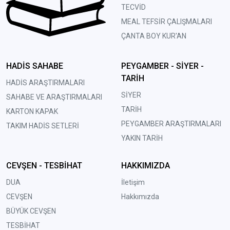
TECVİD
MEAL TEFSİR ÇALIŞMALARI
ÇANTA BOY KUR'AN
HADİS SAHABE
PEYGAMBER - SİYER -
TARİH
HADİS ARAŞTIRMALARI
SİYER
SAHABE VE ARAŞTIRMALARI
TARİH
KARTON KAPAK
PEYGAMBER ARAŞTIRMALARI
TAKIM HADİS SETLERİ
YAKIN TARİH
CEVŞEN - TESBİHAT
HAKKIMIZDA
DUA
İletişim
CEVŞEN
Hakkımızda
BÜYÜK CEVŞEN
TESBİHAT