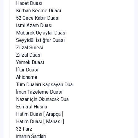
Hacet Duası
Kurban Kesme Duası
52.Gece Kabir Duası
İsmi Azam Duası
Mübarek Üç aylar Duası
Seyyidül İstiğfar Duası
Zilzal Suresi
Zilzal Duası
Yemek Duası
İftar Duası
Ahidname
Tüm Duaları Kapsayan Dua
İman Tazeleme Duası
Nazar İçin Okunacak Dua
Esma'ül Hüsna
Hatim Duası [ Arapça ]
Hatim Duası [ Manası ]
32 Farz
İmanın Şartları