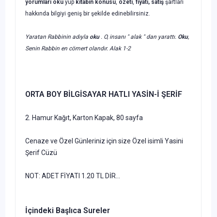
yorumları oku
yup
kitabın
konusu
,
özeti
,
fiyatı, satış
şartları
hakkında bilgiyi geniş bir şekilde edinebilirsiniz.
Yaratan Rabbinin adıyla
oku
. O, insanı " alak " dan yarattı.
Oku
,
Senin Rabbin en cömert olandır. Alak 1-2
ORTA BOY BİLGİSAYAR HATLI YASİN-İ ŞERİF
2. Hamur Kağıt, Karton Kapak, 80 sayfa
Cenaze ve Özel Günleriniz için size Özel isimli Yasini
Şerif Cüzü
NOT: ADET FİYATI 1.20 TL DİR...
İçindeki Başlıca Sureler