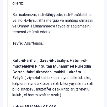
di­leriz.
Bu risalemizin; indi-ilâhiyyede, indi-Resûlullahta
ve indi-Evliyâullahta mergup ve mahbup olmasını
ve Ümmet-i Muhammed'e faydalar sağlamasını
temenni ve ümit ederiz.
Tevfik, Allah'tandır...
Kutb-ül-ârifiyn, Gavs-ül-vâsiliyn, Hâtem-ül-
müctehidiyn Pir Sultan Muhammed Nureddin
Cerrahi fahrî türbedan, mukbil-i-akdâm-ül-
Evliyâ
( ziynetul kulub kitap, zıynetül kulub oku,
kalplerin ziyneti kitabı, salah bilici yayınları, salah
bilici kitabevi, muzaffer ozak kitapları, ziynet ül
kulub , el hac muzaffer ozak )
El-Hac MUZAFFER OZAK