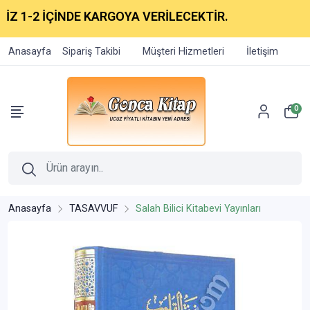
 1-2 İÇİNDE KARGOYA VERİLECEKTİR.
Anasayfa
Sipariş Takibi
Müşteri Hizmetleri
İletişim
0
Anasayfa
TASAVVUF
Salah Bilici Kitabevi Yayınları