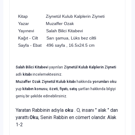
Kitap Ziynetül Kulub Kalplerin Ziyneti
Yazar Muzaffer Ozak
Yayınevi Salah Bilici Kitabevi
Kağıt - Cilt Sarı şamua, Lüks bez ciltli
Sayfa - Ebat 496 sayfa , 16.5x24.5 cm
Salah Bilici Kitabevi
yayınları
Ziynetül Kulub Kalplerin Ziyneti
adlı
kitabı
incelemektesiniz.
Muzaffer Ozak
Ziynetül Kulub kitabı
hakkında
yorumları oku
yup
kitabın
konusu
,
özeti
,
fiyatı, satış
şartları hakkında bilgiyi
geniş bir şekilde edinebilirsiniz.
Yaratan Rabbinin adıyla
oku
. O, insanı " alak " dan
yarattı.
Oku
, Senin Rabbin en cömert olandır. Alak
1-2