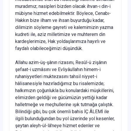
muradımız; nasipleri bizden olacak ihvan-ı din-i
mübiyne hizmet ede­bilmektir. Böylece, Cenabı-
Hakkın bize ilham ve ihsan buyurduğu kadar,
dilimizin söyleme gayreti ve kalemimizin yazma
kudreti ile, aziz mille­timize ve muhterem din
kardeşlerimize, Hak yoldaşlarımıza hayırlı ve
faydalı olabileceğimizi düşündük.
Allahu azim-üş-şânın rizasını, Resûl-ü zişânın
şefaat-i uzmâsını ve Evliyâullahın himem-i
ruhaniyyetleri muktezasını tahsil niyyet-i
hâlisanesiyle hazırladığımız bu risalemizde;
halkımızın çoğunlukla bu konu­lardaki müşkillerini,
elimizden geldiği ve gücümüzün yettiği kadar
hal­letmeğe ve meçhullerine ışık tutmağa çalıştık.
Bilindiği gibi, bu çok önem­li bahis İÇ ÂLEMİ ile
ilgili bulunduğundan bu yol üzerinde yol kesenler,
şeytan aleyh-ül-lâ'neye hizmet edenler ve