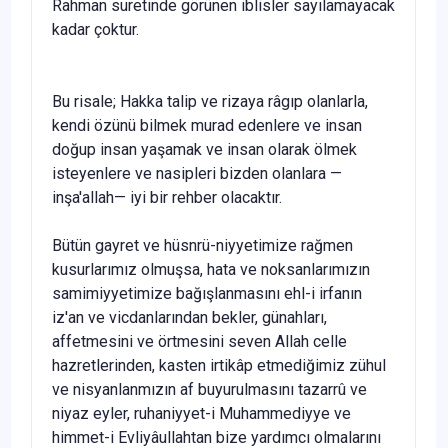
Rahman suretinde görünen iblisler sayılamayacak
kadar çoktur.
Bu risale; Hakka talip ve rizaya râgıp olanlarla,
kendi özünü bil­mek murad edenlere ve insan
doğup insan yaşamak ve insan olarak öl­mek
isteyenlere ve nasipleri bizden olanlara —
inşa'allah— iyi bir reh­ber olacaktır.
Bütün gayret ve hüsnrü-niyyetimize rağmen
kusurlarımız olmuşsa, hata ve noksanlarımızın
samimiyyetimize bağışlanmasını ehl-i irfanın
iz'an ve vicdanlarından bekler, günahları,
affetmesini ve örtmesini se­ven Allah celle
hazretlerinden, kasten irtikâp etmediğimiz zühul
ve nisyanlanmızın af buyurulmasını tazarrû ve
niyaz eyler, ruhaniyyet-i Muhammediyye ve
himmet-i Evliyâullahtan bize yardımcı olmalarını