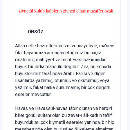
ziynetül kulub kalplerin ziyneti elhac muzaffer ozak
ÖNSÖZ
Allah celle hazretlerinin izni ve inayetiyle, mâ'nevi
fikir hayatımıza armağan ettiğimiz bu nâçiz
risalemiz; mahiyyet ve muhtevası bakımın­dan
büyük bir iddia mahsulü değildir. Zira, bu konuda
büyüklerimiz tarafından Arabi, Farisî ve diğer
lisanlarda yazılmış, oturmuş ve oku­tulmuş veya
yazılmış fakat halka sunulmamış bir çok değerli
eserler mevcuttur.
Havas ve Havassül-havas tâbir olunan ve herbiri
birer gö­nül sultanı olan bu zevat-ı âli-kadrin te'lif
buyurdukları çok kıymetli esereler yanında, bir hiç
mesabesinde olan bu risâleciği kaleme almaktan