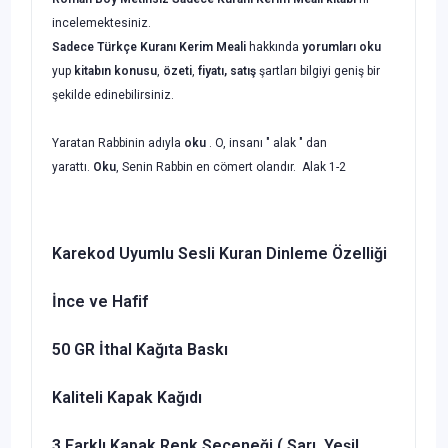
incelemektesiniz.
Sadece Türkçe Kuranı Kerim Meali
hakkında
yorumları oku
yup
kitabın
konusu
,
özeti
,
fiyatı, satış
şartları bilgiyi geniş bir
şekilde edinebilirsiniz.
Yaratan Rabbinin adıyla
oku
. O, insanı " alak " dan
yarattı.
Oku
, Senin Rabbin en cömert olandır. Alak 1-2
Karekod Uyumlu Sesli Kuran Dinleme Özelliği
İnce ve Hafif
50 GR İthal Kağıta Baskı
Kaliteli Kapak Kağıdı
3 Farklı Kapak Renk Seçeneği ( Sarı, Yeşil,