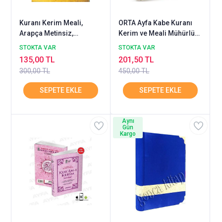
Kuranı Kerim Meali,
ORTA Ayfa Kabe Kuranı
Arapça Metinsiz,
Kerim ve Meali Mühürlü
Sadeleştirilmiş, 2.Hamur
Karekod Uygulamalı
STOKTA VAR
STOKTA VAR
RAVZA
135,00 TL
201,50 TL
300,00 TL
450,00 TL
Aynı
Gün
Kargo