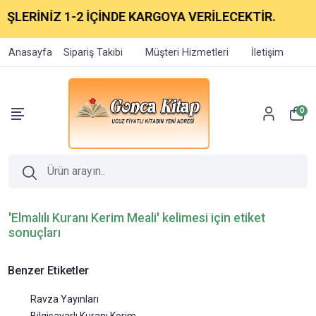
LERİNİZ 1-2 İÇİNDE KARGOYA VERİLECEKTİR.
Anasayfa
Sipariş Takibi
Müşteri Hizmetleri
İletişim
0
'Elmalılı Kuranı Kerim Meali' kelimesi için etiket
sonuçları
Benzer Etiketler
Ravza Yayınları