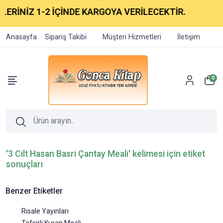
LERİNİZ 1-2 İÇİNDE KARGOYA VERİLECEKTİR.
Anasayfa
Sipariş Takibi
Müşteri Hizmetleri
İletişim
0
'3 Cilt Hasan Basri Çantay Meali' kelimesi için etiket
sonuçları
Benzer Etiketler
Risale Yayınları