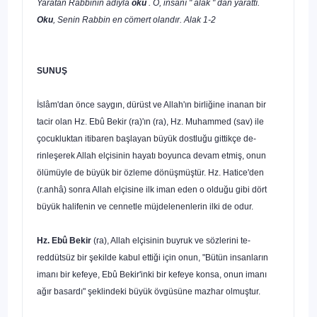
Yaratan Rabbinin adıyla
oku
. O, insanı " alak " dan yarattı.
Oku
, Senin Rabbin en cömert olandır. Alak 1-2
SUNUŞ
İslâm'dan önce saygın, dürüst ve Allah'ın birliğine inanan bir
tacir olan Hz. Ebû Bekir (ra)'ın (ra), Hz. Muhammed (sav) ile
çocukluktan itibaren başlayan büyük dostluğu gittikçe de­
rinleşerek Allah elçisinin hayatı boyunca devam etmiş, onun
ölümüyle de büyük bir özleme dönüşmüştür. Hz. Hatice'den
(r.anhâ) sonra Allah elçisine ilk iman eden o olduğu gibi dört
büyük halifenin ve cennetle müjdelenenlerin ilki de odur.
Hz. Ebû Bekir
(ra), Allah elçisinin buyruk ve sözlerini te­
reddütsüz bir şekilde kabul ettiği için onun, "Bütün insanların
imanı bir kefeye, Ebû Bekir'inki bir kefeye konsa, onun imanı
ağır basardı" şeklindeki büyük övgüsüne mazhar olmuştur.