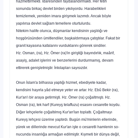
hazmettirmekti. İdaresinden faydalandırmaktı. Her fetih
sonunda birkaç devlet birden yıkılıyordu. Harabelikleri
temizlemek, yeniden imara girişmek lazımdı. Ancak böyle
yapılırsa devlet sağlam temellere oturtulurdu.
Nitekim halife olunca, düşmanlar kendisinin yaşlılığı ve
hoşgörüsünden ümitlendiler, başkaldırmaya çatıştılar. Fakat bir
granit kayasına kafalarını vurduklarını görerek sindiler.
Hz. Osman, (ra), Hz. Ömer (ra)'in giriştiği bayındırlık, maâ­rif,
asayiş, adalet işlerini ve benzerlerini durdurmamış, devam
ettirerek genişletmiştir. İnkılapları sayısızdır.
Onun İslam'a bilhassa yaptığı hizmet, ebediyete kadar,
kendisini hayırla yâd etmeye yeter ve artar. Hz. Ebû Bekir (ra),
Kur'an'ı bir araya getirmişti. Hz. Ömer (ra) çoğaltmıştı. Hz.
Osman (ra), tek harf (Kureyş telaffuzu) esasını cesaretle koy­du.
Diğer lehçelerle çoğaltılmış Kur'an'lan toplattı. Çoğaltmayı
Kureyş lehçesi üzerine yaptırdı. Bugün mü'minlerin ellerinde,
yürek ve dillerinde mevcut Kur'an işte o cesaretli hamlenin so­
nucunda insanlığa armağan edilmiştir. Kıymeti bir dünya değil,