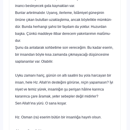
inancı besleyecek gıda kaynakları var.
Bunlar artırılmalıdır. Uyanış, ilerleme, İslâmiyet güneşinin
önüne çıkan bulutları uzaklaştırma, ancak böylelikle mümkün­
dür. Bunda herhangi şahsi bir faydam da yoktur. Huzurdan
başka. Çünkü maddeye itibar derecem yakınlarımın malûmu­
dur.
Şunu da anlatarak sohbetime son vereceğim. Bu kadar eserin,
bir insandan böyle kısa zamanda çıkmayacağı düşün­cesine
saplananlar var. Olabilir.
Uyku zamanı hariç, günün on altı saatini bu yola harcayan bir
insan, hele Hz. Allah'ın desteğini görürse, niçin yapamasın? İyi
niyet ve temiz yürek, insanlığın şu perişan hâline karınca
kararınca çare âramak, yeter sebepler değil midirler?
Sen Allah'ına yürü. O sana koşar.
Hz. Osman (ra) eserim bütün bir insanlığa hayırlı olsun.