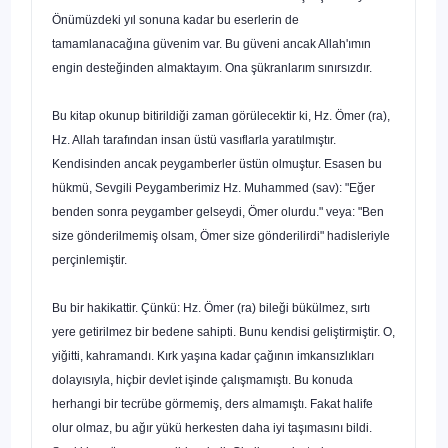
Önümüzdeki yıl sonuna kadar bu eserlerin de
tamamlanacağına güvenim var. Bu güveni ancak Allah'ımın
engin desteğinden almaktayım. Ona şükranlarım sınırsızdır.
Bu kitap okunup bitirildiği zaman görülecektir ki, Hz. Ömer (ra),
Hz. Allah tarafından insan üstü vasıflarla yaratılmıştır.
Kendisinden ancak peygamberler üstün olmuştur. Esasen bu
hükmü, Sevgili Peygamberimiz Hz. Muhammed (sav): "Eğer
benden sonra peygamber gelseydi, Ömer olurdu." veya: "Ben
size gönderilmemiş olsam, Ömer size gönderilirdi" hadisleriyle
perçinlemiştir.
Bu bir hakikattir. Çünkü: Hz. Ömer (ra) bileği bükülmez, sırtı
yere getirilmez bir bedene sahipti. Bunu kendisi geliştirmiş­tir. O,
yiğitti, kahramandı. Kırk yaşına kadar çağının imkansız­lıkları
dolayısıyla, hiçbir devlet işinde çalışmamıştı. Bu konuda
herhangi bir tecrübe görmemiş, ders almamıştı. Fakat halife
olur olmaz, bu ağır yükü herkesten daha iyi taşımasını bildi.