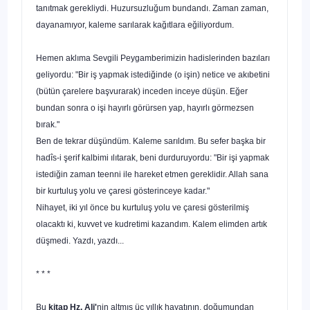
tanıtmak gerekliydi. Huzursuzluğum bundandı. Zaman zaman,
dayanamıyor, kaleme sarılarak kağıtlara eğiliyordum.
Hemen aklıma Sevgili Peygamberimizin hadislerinden ba­zıları
geliyordu: "Bir iş yapmak istediğinde (o işin) netice ve akıbetini
(bütün çarelere başvurarak) inceden inceye düşün. Eğer
bundan sonra o işi hayırlı görürsen yap, hayırlı görmez­sen
bırak."
Ben de tekrar düşündüm. Kaleme sarıldım. Bu sefer baş­ka bir
hadîs-i şerif kalbimi ılıtarak, beni durduruyordu: "Bir işi yapmak
istediğin zaman teenni ile hareket etmen gereklidir. Allah sana
bir kurtuluş yolu ve çaresi gösterinceye kadar."
Nihayet, iki yıl önce bu kurtuluş yolu ve çaresi gösterilmiş
olacaktı ki, kuvvet ve kudretimi kazandım. Kalem elimden artık
düşmedi. Yazdı, yazdı...
* * *
Bu
kitap
Hz. Ali'
nin altmış üç yıllık hayatının, doğu­mundan