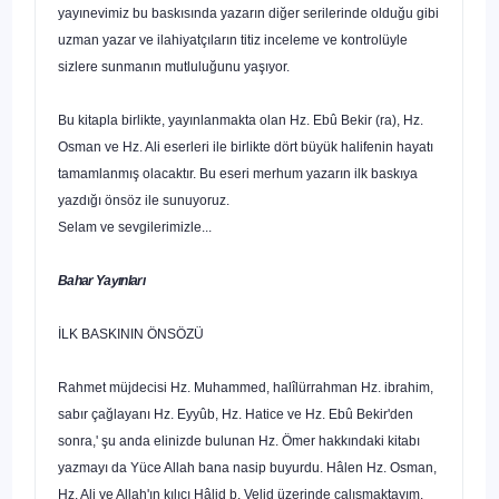
yayınevimiz bu baskısında yazarın diğer serilerinde oldu­ğu gibi
uzman yazar ve ilahiyatçıların titiz inceleme ve kontro­lüyle
sizlere sunmanın mutluluğunu yaşıyor.
Bu kitapla birlikte, yayınlanmakta olan Hz. Ebû Bekir (ra), Hz.
Osman ve Hz. Ali eserleri ile birlikte dört büyük halifenin
hayatı
tamamlanmış olacaktır. Bu eseri merhum yazarın ilk baskıya
yazdığı önsöz ile sunuyoruz.
Selam ve sevgilerimizle...
Bahar Yayınları
İLK BASKININ
ÖNSÖZÜ
Rahmet müjdecisi Hz. Muhammed, halîlürrahman Hz. ibrahim,
sabır çağlayanı Hz. Eyyûb, Hz. Hatice ve Hz. Ebû Bekir'den
sonra,' şu anda elinizde bulunan Hz. Ömer hakkın­daki kitabı
yazmayı da Yüce Allah bana nasip buyurdu. Hâlen Hz. Osman,
Hz. Ali ve Allah'ın kılıcı Hâlid b. Velid üzerinde çalışmaktayım.