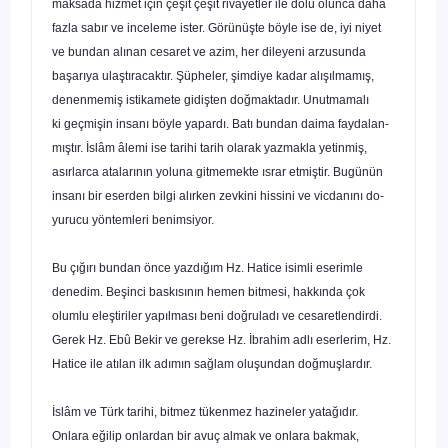
maksada hizmet için çeşit çeşit rivayetler ile dolu olunca daha
fazla sabır ve inceleme ister. Görünüşte böyle ise de, iyi niyet
ve bundan alınan cesaret ve azim, her dileyeni arzusun­da
başarıya ulaştıracaktır. Şüpheler, şimdiye kadar alışılmamış,
denenmemiş istikamete gidişten doğmaktadır. Unutmamalı
ki
geçmişin insanı böyle yapardı. Batı bundan daima faydalan­
mıştır. İslâm âlemi ise tarihi tarih olarak yazmakla yetinmiş,
asırlarca atalarının yoluna gitmemekte ısrar etmiştir. Bugünün
insanı bir eserden bilgi alırken zevkini hissini ve vicdanını do­
yurucu yöntemleri benimsiyor.
Bu çığırı bundan önce yazdığım Hz. Hatice isimli eserim­le
denedim. Beşinci baskısının hemen bitmesi, hakkında çok
olumlu eleştiriler yapılması beni doğruladı ve cesaretlendirdi.
Gerek Hz. Ebû Bekir ve gerekse Hz. İbrahim adlı eserlerim, Hz.
Hatice ile atılan ilk adımın sağlam oluşundan doğmuşlardır.
İslâm ve Türk tarihi, bitmez tükenmez hazineler yatağı­dır.
Onlara eğilip onlardan bir avuç almak ve onlara bakmak,