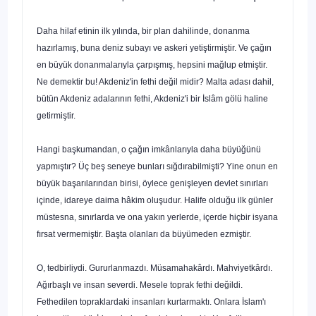
Daha hilaf etinin ilk yılında, bir plan dahilinde, donanma
hazırlamış, buna deniz subayı ve askeri yetiştirmiştir. Ve çağın
en büyük donanmalarıyla çarpışmış, hepsini mağlup etmiştir.
Ne demektir bu! Akdeniz'in fethi değil midir? Malta adası dahil,
bütün Akdeniz adalarının fethi, Akdeniz'i bir İslâm gölü haline
getirmiştir.
Hangi başkumandan, o çağın imkânlarıyla daha büyüğü­nü
yapmıştır? Üç beş seneye bunları sığdırabilmişti? Yine onun en
büyük başarılarından birisi, öylece genişleyen devlet sınırları
içinde, idareye daima hâkim oluşudur. Halife olduğu ilk günler
müstesna, sınırlarda ve ona yakın yerlerde, içerde hiçbir isyana
fırsat vermemiştir. Başta olanları da büyümeden ezmiştir.
O, tedbirliydi. Gururlanmazdı. Müsamahakârdı. Mahviyetkârdı.
Ağırbaşlı ve insan severdi. Mesele toprak fethi değildi.
Fethedilen topraklardaki insanları kurtarmaktı. Onlara İslam'ı