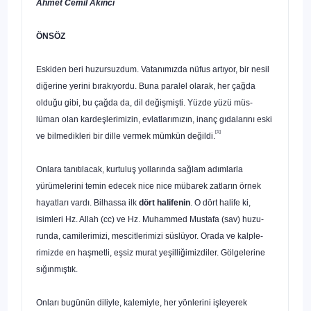
Ahmet Cemil Akıncı
ÖNSÖZ
Eskiden beri huzursuzdum. Vatanımızda nüfus artıyor, bir nesil
diğerine yerini bırakıyordu. Buna paralel olarak, her çağ­da
olduğu gibi, bu çağda da, dil değişmişti. Yüzde yüzü müs-
lüman olan kardeşlerimizin, evlatlarımızın, inanç gıdalarını eski
[1]
ve bilmedikleri bir dille vermek mümkün değildi.
Onlara tanıtılacak, kurtuluş yollarında sağlam adımlarla
yürümelerini temin edecek nice nice mübarek zatların örnek
hayatları vardı. Bilhassa ilk
dört halifenin
. O dört halife ki,
isimleri Hz. Allah (cc) ve Hz. Muhammed Mustafa (sav) huzu­
runda, camilerimizi, mescitlerimizi süslüyor. Orada ve kalple­
rimizde en haşmetli, eşsiz murat yeşilliğimizdiler. Gölgelerine
sığınmıştık.
Onları bugünün diliyle, kalemiyle, her yönlerini işleyerek