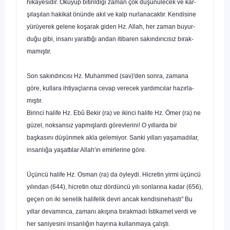
hikâyesidir. Okuyup bitirildiği zaman çok düşünülecek ve kar­
şılaşılan hakikat önünde akıl ve kalp nurlanacaktır. Kendisine
yürüyerek gelene koşarak giden Hz. Allah, her zaman buyur­
duğu gibi, insanı yarattığı andan itibaren sakındırıcısız bırak­
mamıştır.
Son sakındırıcısı Hz. Muhammed (sav)'den sonra, zamana
göre, kullara ihtiyaçlarına cevap verecek yardımcılar hazırla­
mıştır.
Birinci halife Hz. Ebû Bekir (ra) ve ikinci halife Hz. Ömer (ra) ne
güzel, noksansız yapmışlardı görevlerini! O yıllarda bir
başkasını düşünmek akla gelemiyor. Sanki yılları yaşamadılar,
insanlığa yaşattılar Allah'ın emirlerine göre.
Üçüncü halife Hz. Osman (ra) da öyleydi. Hicretin yirmi üçüncü
yılından (644), hicretin otuz dördüncü yılı sonlarına ka­dar (656),
geçen on iki senelik halifelik devri ancak kendisine
hastı" Bu
yıllar devamınca, zamanı akışına bırakmadı İstikamet verdi ve
her saniyesini insanlığın hayrına kullanmaya çalıştı.