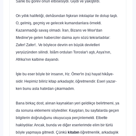
Sanki bu görev onun elbisesiydi. Giydi ve yakıştırdı.
On yıllık halifeliği, dehâsından fışkıran inkılaplar ile do­lup taştı.
O, gelmiş, geçmiş ve gelecek kumandanlara örnekti.
Kazanmadığı savaş olmadı. İran, Bizans ve Mısır'dan
Medine'ye gelen haberciler daima aynı sözü tekrarladılar:
Zafer! Zafer!.. Ve böylece devrin en büyük devletleri
yeryüzünden silindi. İslâm orduları Toroslar'ı aştı, Asya'nın,
Afrika'nın kalbine dayandı.
İşte bu eser böyle bir insanın, Hz. Ömer'in (ra) hayat hikâye­
sidir. Hepimiz biliriz kitap arkadaştır, öğretmendir. Eseri yazar­
ken bunu asla hatırdan çıkarmadım.
Bana birkaç dost, alınan kaynakları yeri geldikçe belirtme­mi, ya
da sonuna eklememi söylediler. Kaygıları, bu sayfalarda geçen
bilgilerin doğruluğunu okuyucuya perçinlemekti. Elbette
haklıydılar. Ancak, bunda ve diğer eserlerimde elim bir türlü
böyle yapmaya gitmedi. Çünkü
kitabın
öğretmenlik, arkadaşlık