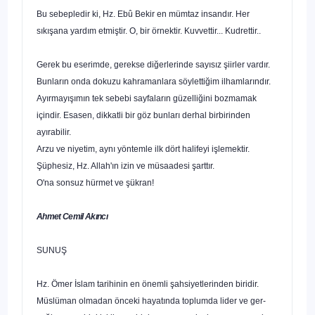
Bu sebepledir ki, Hz. Ebû Bekir en mümtaz insandır. Her
sıkışana yardım etmiştir. O, bir örnektir. Kuvvettir... Kudrettir..
Gerek bu eserimde, gerekse diğerlerinde sayısız şiirler var­dır.
Bunların onda dokuzu kahramanlara söylettiğim ilhamla­rındır.
Ayırmayışımın tek sebebi sayfaların güzelliğini bozma­mak
içindir. Esasen, dikkatli bir göz bunları derhal birbirinden
ayırabilir.
Arzu ve niyetim, aynı yöntemle ilk dört halifeyi işlemektir.
Şüphesiz, Hz. Allah'ın izin ve müsaadesi şarttır.
O'na sonsuz hürmet ve şükran!
Ahmet Cemil Akıncı
SUNUŞ
Hz. Ömer İslam tarihinin en önemli şahsiyetlerinden biridir.
Müslüman olmadan önceki hayatında toplumda lider ve ger­