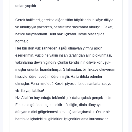
unlan yapıldı.
Gerek halifeleri, gerekse diğer İslâm büyüklerini hikâye diliyle
ve anlatışıyla yazarken, cesaretime şaşıranlar olmuştu. Fakat,
netice meydandadır. Beni haklı çıkardı. Böyle olacağı da
normaldi.
Her biri dört yüz sahifeden aşağı olmayan yirmiyi aşkın
eserlerimin, yüz bine yakın insan tarafından alınıp okunması,
yakınlarına devri niçindir? Çünkü kendisinin diliyle konuşul­
muştur onunla. İnandırılmıştır. Sıkılmadan, bir hikâye okuyo­rum
hissiyle, öğreneceğini öğrenmiştir. Hatta ihtida edenler
olmuştur. Fena mı oldu? Keski, piyeslerle, destanlarla, radyo
vb. ile yapılabilse!
Hz. Allah'ın buyurduğu tekâmül çok daha çabuk gerçek tesirdi.
Elbette o günler de gelecektir. Lâikliğin, dinin dünya­yı,
dünyanın dini gölgelemesi olmadığı anlaşılacaktır. Onlar bir
bardakla içindeki su gibidirler. İç içedirler ama karışmazlar.