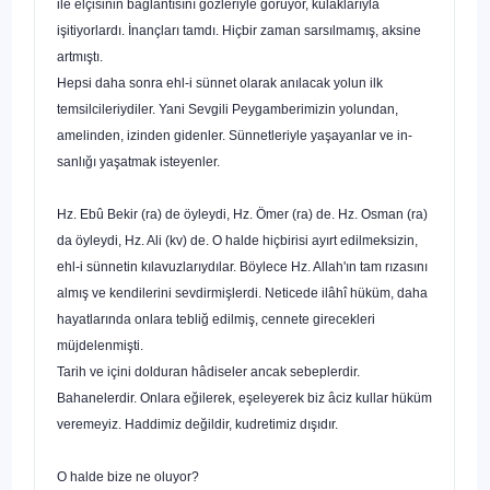
ile elçisinin bağlantısını gözleriyle görüyor, kulakla­rıyla
işitiyorlardı. İnançları tamdı. Hiçbir zaman sarsılmamış, aksine
artmıştı.
Hepsi daha sonra ehl-i sünnet olarak anılacak yolun ilk
temsilcileriydiler. Yani Sevgili Peygamberimizin yolundan,
amelinden, izinden gidenler. Sünnetleriyle yaşayanlar ve in­
sanlığı yaşatmak isteyenler.
Hz. Ebû Bekir (ra) de öyleydi, Hz. Ömer (ra) de. Hz. Osman (ra)
da öyleydi, Hz. Ali (kv) de. O halde hiçbirisi ayırt edil­meksizin,
ehl-i sünnetin kılavuzlarıydılar. Böylece Hz. Allah'ın tam rızasını
almış ve kendilerini sevdirmişlerdi. Neticede ilâhî hüküm, daha
hayatlarında onlara tebliğ edilmiş, cennete gire­cekleri
müjdelenmişti.
Tarih ve içini dolduran hâdiseler ancak sebeplerdir.
Bahanelerdir. Onlara eğilerek, eşeleyerek biz âciz kullar hüküm
veremeyiz. Haddimiz değildir, kudretimiz dışıdır.
O halde bize ne oluyor?