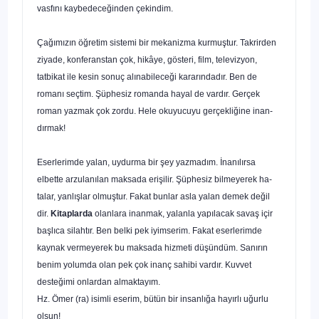
vasfını kaybedeceğinden çekindim.
Çağımızın öğretim sistemi bir mekanizma kurmuştur. Takrirden
ziyade, konferanstan çok, hikâye, gösteri, film, tele­vizyon,
tatbikat ile kesin sonuç alınabileceği kararındadır. Ben de
romanı seçtim. Şüphesiz romanda hayal de vardır. Gerçek
roman yazmak çok zordu. Hele okuyucuyu gerçekliğine inan­
dırmak!
Eserlerimde yalan, uydurma bir şey yazmadım. İnanılırsa
elbette arzulanılan maksada erişilir. Şüphesiz bilmeyerek ha­
talar, yanlışlar olmuştur. Fakat bunlar asla yalan demek değil
dir.
Kitaplarda
olanlara inanmak, yalanla yapılacak savaş içir
başlıca silahtır. Ben belki pek iyimserim. Fakat eserlerimde
kaynak vermeyerek bu maksada hizmeti düşündüm. Sanırın
benim yolumda olan pek çok inanç sahibi vardır. Kuvvet
desteğimi onlardan almaktayım.
Hz. Ömer (ra) isimli eserim, bütün bir insanlığa hayırlı uğurlu
olsun!