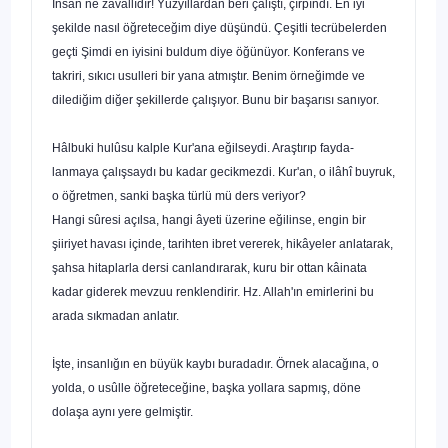
İnsan ne zavallıdır! Yüzyıllardan beri çalıştı, çırpındı. En iyi
şekilde nasıl öğreteceğim diye düşündü. Çeşitli tecrübeler­den
geçti Şimdi en iyisini buldum diye öğünüyor. Konferans ve
takriri, sıkıcı usulleri bir yana atmıştır. Benim örneğimde ve
dilediğim diğer şekillerde çalışıyor. Bunu bir başarısı sanıyor.
Hâlbuki hulûsu kalple Kur'ana eğilseydi. Araştırıp fayda­
lanmaya çalışsaydı bu kadar gecikmezdi. Kur'an, o ilâhî buy­ruk,
o öğretmen, sanki başka türlü mü ders veriyor?
Hangi sûresi açılsa, hangi âyeti üzerine eğilinse, engin bir
şiiriyet havası içinde, tarihten ibret vererek, hikâyeler anlata­rak,
şahsa hitaplarla dersi canlandırarak, kuru bir ottan kâinata
kadar giderek mevzuu renklendirir. Hz. Allah'ın emirlerini bu
arada sıkmadan anlatır.
İşte, insanlığın en büyük kaybı buradadır. Örnek alacağı­na, o
yolda, o usûlle öğreteceğine, başka yollara sapmış, döne
dolaşa aynı yere gelmiştir.