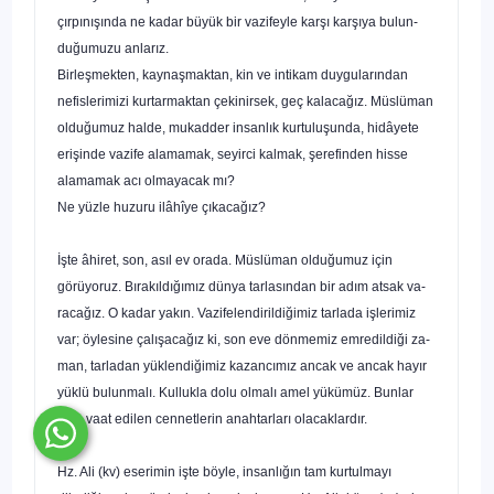
çırpınışında ne kadar büyük bir vazifeyle karşı karşıya bulun­
duğumuzu anlarız.
Birleşmekten, kaynaşmaktan, kin ve intikam duygula­rından
nefislerimizi kurtarmaktan çekinirsek, geç kalacağız. Müslüman
olduğumuz halde, mukadder insanlık kurtuluşunda, hidâyete
erişinde vazife alamamak, seyirci kalmak, şerefinden hisse
alamamak acı olmayacak mı?
Ne yüzle huzuru ilâhîye çıkacağız?
İşte âhiret, son, asıl ev orada. Müslüman olduğumuz için
görüyoruz. Bırakıldığımız dünya tarlasından bir adım atsak va­
racağız. O kadar yakın. Vazifelendirildiğimiz tarlada işlerimiz
var; öylesine çalışacağız ki, son eve dönmemiz emredildiği za­
man, tarladan yüklendiğimiz kazancımız ancak ve ancak hayır
yüklü bulunmalı. Kullukla dolu olmalı amel yükümüz. Bunlar
bize vaat edilen cennetlerin anahtarları olacaklardır.
Hz. Ali (kv) eserimin işte böyle, insanlığın tam kurtulmayı