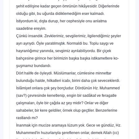
şehit edilişine kadar geçen ömrünün hikâyesidir. Diğerlerinde
olduğu gibi, bu uğurda didiklemediğim eser kal­madı.
İstiyordum ki, dışta durup, her cephesiyle onu anlatma
saadetine ereyim.
Çünkü insandık. Zevklerimiz, sevgilerimiz, ilgilendiğimiz şeyler
ayrı ayrıydı. Öyle yaratılmıştık. Normaldi bu. Toplu say­gı ve
hayranlığımız yanında, sevgimiz ayrılabiliyordu. Bir çiçek
bahçesine girince her birimizin başka başka istikametlere ko­
şuşmamız bundandı.
Dört halife de öyleydi. Müslümanlar, cümlesine minnettar
bulunduğu halde, hilkatleri icabı, birini daha çok seveceklerdi.
İslâmiyet onlara çok şey borçludur. Dördünün Hz. Muhammed
(sav?) çevresinde kenetlenip, engin bir sadâkat ve feragatle
çalışmaları, öyle bir çağda az şey midir? Onlar ve di­ğer
sahabeler, bir kere geldiler, örnek olup geçtiler. Benzerlerine
rastlandı mı?
İnanmak için mucize aramaya lüzum yok. Gece ve gün­düz, Hz.
Muhammed'in huzurlarıyla şereflenen onlar, demek Allah (cc)