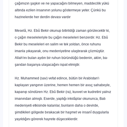
çağımızın şaşkın ve ne yapacağını bilmeyen, maddecilik yükü
altında ezilen insanının yolunu göstermeye yeter. Çünkü bu
hazinelerde her derdin devası vardır
Meselâ, Hz. Ebû Bekir okunup bitirildiği zaman görülecek­tir ki,
o çağın meseleleriyle bu çağın meseleleri benzerdir. Hz. Ebû
Bekir bu meseleleri en salim ve tek yoldan, önce ruhunu
imanla yıkayarak, onu medeniyetine ulaştırarak çözmüştür.
Allah'ını bulan aydın bir ruhun büründüğü bedenin, aklın, ba­
şarıdan başarıya ulaşacağını ispat etmiştir.
Hz. Muhammed (sav) vefat edince, bütün bir Arabistan'ı
kaplayan yangının üzerine, hemen hemen bir avuç sahabey­le,
kapanıp söndüren Hz. Ebû Bekir (ra), kuvvet ve kudretini yalnız
imanından almıştı. Eserde, yaptığı inkılâplar okununca, Batı
medeniyeti etkisinde kalanlar, bunların daha o devirde,
şimdikileri gölgede bırakacak bir haşmet ve insanî duygularla
yayıldığını görerek hayrete düşeceklerdir.