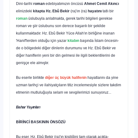
Dini-tarihi
roman
edebiyatımızın öncüsü
Ahmet Cemil Akıncı
elinizdeki
kitapta
Hz. Ebû Bekir
(ra)'ın (ra)
hayatını
tatlı bir
roman
üslubuyla anlatmakta, gerek tarihi bilgileri ge­rekse
roman ve şiir üslubunu son derece başarılı bir şekilde
kullanmaktadır. Hz. Ebû Bekir Yüce Allah'ın birliğine inanan
'Hanif'lerden olduğu için yazar
kitabın
başında İslam öncesin­
de o bölgedeki diğer dinlerin durumunu ve Hz. Ebû Bekir ve
diğer haniflerin yeni bir din gelmesi ile ilgili beklentilerini de
genişçe ele almıştır.
Bu eserle birlikte
diğer üç büyük halifenin
hayatlarını da yine
uzman tarihçi ve ilahiyatçıların titiz incelemesiyle sizlere takdim
etmenin mutluluğuyla selam ve sevgilerimizi sunuyo­ruz...
Bahar Yayınları
BİRİNCİ BASKININ
ÖNSÖZÜ
Bu eser, Hz. Ebû Bekir (ra)'ın kişiliğini tam olarak açıkla­