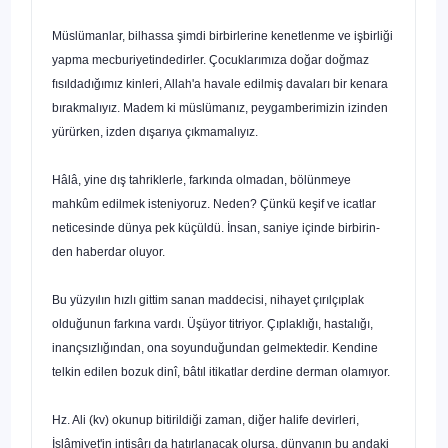
Müslümanlar, bilhassa şimdi birbirlerine kenetlenme ve iş­birliği
yapma mecburiyetindedirler. Çocuklarımıza doğar doğ­maz
fısıldadığımız kinleri, Allah'a havale edilmiş davaları bir kenara
bırakmalıyız. Madem ki müslümanız, peygamberimizin izinden
yürürken, izden dışarıya çıkmamalıyız.
Hâlâ, yine dış tahriklerle, farkında olmadan, bölünmeye
mahkûm edilmek isteniyoruz. Neden? Çünkü keşif ve icatlar
neticesinde dünya pek küçüldü. İnsan, saniye içinde birbirin­
den haberdar oluyor.
Bu yüzyılın hızlı gittim sanan maddecisi, nihayet çırılçıplak
olduğunun farkına vardı. Üşüyor titriyor. Çıplaklığı, hastalığı,
inançsızlığından, ona soyunduğundan gelmektedir. Kendine
telkin edilen bozuk dinî, bâtıl itikatlar derdine derman olamı­yor.
Hz. Ali (kv) okunup bitirildiği zaman, diğer halife devirleri,
İslâmiyet'in intişârı da hatırlanacak olursa, dünyanın bu andaki