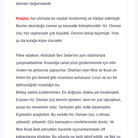
âlemler değerindedir.
Kitapta
, her yönüyle bu olaylar incelenmiş ve hikâye edil­miştir.
Bunlar okunduğu zaman şu kanaatte birleşilecektir: Hz. Osman
(ra), her cephesiyle çok büyüktü. Devrini dolup taşır­mıştı. Yine
şu da kulağa küpe olacaktır:
Fitne odakları, Abdullah İbni Sebe'nin aynı silahlarıyla
çalışmaktadırlar. İnsanlığa rahat yüzü göstermemek için elle­
rinden ne geliyorsa yapıyorlar. Silahları olan fitne ve fesat ze­
hirleri bir gül demeti gibi insanlara sunuluyor. Uzun ve acı bir
talihsizliğidir insanlığın bu.
Birkaç satırla özetlenemez. En doğrusu, kitaba yer bırak­maktır.
Esasen Hz. Osman (ra) devrini işlerken, beni en çok uğraştıran,
yoran bu meseleler oldu. Tarihçiler gibi, üstte ka­lamadım.
Eşeledim araştırdım. Bu suretle Hz. Osman (ra), o elmas,
yükseldi, yükseldi. Göz kamaştırıcı mertebesinde dur­du. Ve
fitne fesat âleti yahudiler, karanlık uçurumlarındaki zift
katranlarına düştüler. Bu uğurda ne tarih tahrif edildi, ne fikir oy