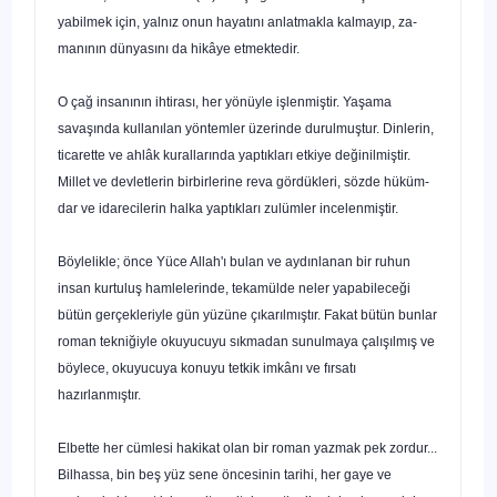
yabilmek için, yalnız onun hayatını anlatmakla kalmayıp, za­
manının dünyasını da hikâye etmektedir.
O çağ insanının ihtirası, her yönüyle işlenmiştir. Yaşama
savaşında kullanılan yöntemler üzerinde durulmuştur. Dinlerin,
ticarette ve ahlâk kurallarında yaptıkları etkiye değinilmiştir.
Millet ve devletlerin birbirlerine reva gördükleri, sözde hüküm­
dar ve idarecilerin halka yaptıkları zulümler incelenmiştir.
Böylelikle; önce Yüce Allah'ı bulan ve aydınlanan bir ru­hun
insan kurtuluş hamlelerinde, tekamülde neler yapabile­ceği
bütün gerçekleriyle gün yüzüne çıkarılmıştır. Fakat bütün bunlar
roman tekniğiyle okuyucuyu sıkmadan sunulmaya ça­lışılmış ve
böylece, okuyucuya konuyu tetkik imkânı ve fırsatı
hazırlanmıştır.
Elbette her cümlesi hakikat olan bir roman yazmak pek zordur...
Bilhassa, bin beş yüz sene öncesinin tarihi, her gaye ve