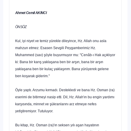
Ahmet Cemil AKINCI
ÖNSÖZ
Kul, iyi niyet ve temiz yürekle dileyince, Hz. Allah onu asla
mahzun etmez. Esasen Sevgili Peygamberimiz Hz.
Muhammed (sav) şöyle buyurmuyor mu: "Cenâb-ı Hak açıklıyor
ki: Bana bir karış yaklaşana ben bir arşın, bana bir arşın
yaklaşana ben bir kulaç yaklaşırım. Bana yürüyerek gelene
ben koşarak gide­rim."
Öyle yaptı. Arzumu kırmadı. Destekledi ve bana Hz. Osman (ra)
eserimi de bitirmeyi nasip etti. Dil, Hz. Allah'ın bu engin yardımı
karşısında, minnet ve şükranlarını arz etmeye nefes
yetiştiremiyor. Tutuluyor.
Bu kitap, Hz. Osman (ra)'ın seksen yılı aşan hayatının