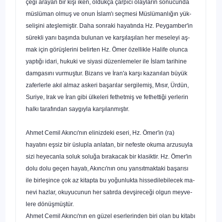
çeği arayan bir kişi iken, oldukça çarpıcı olayların sonucunda
müslüman olmuş ve onun İslam'ı seçmesi Müslümanlığın yük­
selişini ateşlemiştir. Daha sonraki hayatında Hz. Peygamber'in
sürekli yanı başında bulunan ve karşılaşılan her meseleyi aş­
mak için görüşlerini belirten Hz. Ömer özellikle Halife olunca
yaptığı idari, hukuki ve siyasi düzenlemeler ile İslam tarihine
damgasını vurmuştur. Bizans ve İran'a karşı kazanılan büyük
zaferlerle akıl almaz askeri başarılar sergilemiş, Mısır, Ürdün,
Suriye, Irak ve İran gibi ülkeleri fethetmiş ve fethettiği yerlerin
halkı tarafından saygıyla karşılanmıştır.
Ahmet Cemil Akıncı'nın elinizdeki eseri, Hz. Ömer'in (ra)
hayatını eşsiz bir üslupla anlatan, bir nefeste okuma arzusuyla
sizi heyecanla soluk soluğa bırakacak bir klasiktir. Hz. Ömer'in
dolu dolu geçen hayatı, Akıncı'nın onu yansıtmaktaki başarısı
ile birleşince çok az kitapta bu yoğunlukta hissedilebilecek ma­
nevi hazlar, okuyucunun her satırda devşireceği olgun meyve­
lere dönüşmüştür.
Ahmet Cemil Akıncı'nın en güzel eserlerinden biri olan bu kitabı