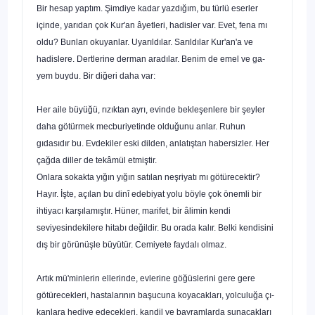
Bir hesap yaptım. Şimdiye kadar yazdığım, bu türlü eser­ler
içinde, yarıdan çok Kur'an âyetleri, hadisler var. Evet, fena mı
oldu? Bunları okuyanlar. Uyarıldılar. Sarıldılar Kur'an'a ve
hadislere. Dertlerine derman aradılar. Benim de emel ve ga­
yem buydu. Bir diğeri daha var:
Her aile büyüğü, rızıktan ayrı, evinde bekleşenlere bir şeyler
daha götürmek mecburiyetinde olduğunu anlar. Ruhun
gıdasıdır bu. Evdekiler eski dilden, anlatıştan habersizler. Her
çağda diller de tekâmül etmiştir.
Onlara sokakta yığın yığın satılan neşriyatı mı götürecek­tir?
Hayır. İşte, açılan bu dinî edebiyat yolu böyle çok önemli bir
ihtiyacı karşılamıştır. Hüner, marifet, bir âlimin kendi
seviyesindekilere hitabı değildir. Bu orada kalır. Belki kendisini
dış bir görünüşle büyütür. Cemiyete faydalı olmaz.
Artık mü'minlerin ellerinde, evlerine göğüslerini gere gere
götürecekleri, hastalarının başucuna koyacakları, yolculuğa çı­
kanlara hediye edecekleri, kandil ve bayramlarda sunacakları