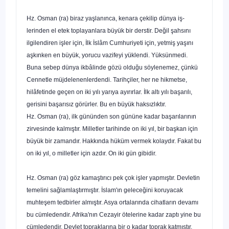
Hz. Osman (ra) biraz yaşlanınca, kenara çekilip dünya iş­
lerinden el etek toplayanlara büyük bir derstir. Değil şahsını
ilgilendiren işler için, İlk İslâm Cumhuriyeti için, yetmiş yaşını
aşkınken en büyük, yorucu vazifeyi yüklendi. Yüksünmedi.
Buna sebep dünya ikbâlinde gözü olduğu söylenemez, çünkü
Cennetle müjdelenenlerdendi. Tarihçiler, her ne hikmet­se,
hilâfetinde geçen on iki yılı yarıya ayırırlar. İlk altı yılı başa­rılı,
gerisini başarısız görürler. Bu en büyük haksızlıktır.
Hz. Osman (ra), ilk gününden son gününe kadar başarıla­rının
zirvesinde kalmıştır. Milletler tarihinde on iki yıl, bir baş­kan için
büyük bir zamandır. Hakkında hüküm vermek kolay­dır. Fakat bu
on iki yıl, o milletler için azdır. On iki gün gibidir.
Hz. Osman (ra) göz kamaştırıcı pek çok işler yapmıştır. Devletin
temelini sağlamlaştırmıştır. İslam'ın geleceğini koruya­cak
muhteşem tedbirler almıştır. Asya ortalarında cihatların de­vamı
bu cümledendir. Afrika'nın Cezayir ötelerine kadar zaptı yine bu
cümledendir. Devlet topraklarına bir o kadar toprak katmıştır.