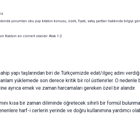
niz.
kında yorumları oku yup kitabın konusu, özeti, fiyatı, satış şartları hakkında bilgiyi gen
enin Rabbin en cömert olandır. Alak 1-2
ahip yapı taşlarından biri de Türkçemizde edat/ilgeç adını verdi
lere anlam yüklemede son derece kritik bir rol üstlenirler. O nedenl
erine ayrıca emek ve zaman harcamaları gereken özel bir alandır.
lanımını kısa bir zaman diliminde öğretecek sihirli bir formül bulu
lenenlere harf-i cerlerin yerinde ve doğru kullanımına yardımcı ola