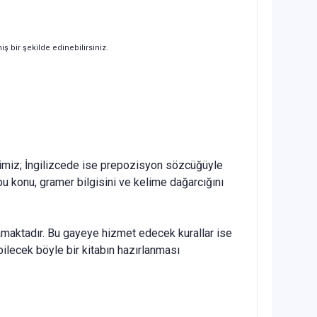
iş bir şekilde edinebilirsiniz.
ğimiz; İngilizcede ise prepozisyon sözcüğüyle
e bu konu, gramer bilgisini ve kelime dağarcığını
nmamaktadır. Bu gayeye hizmet edecek kurallar ise
bilecek böyle bir kitabın hazırlanması