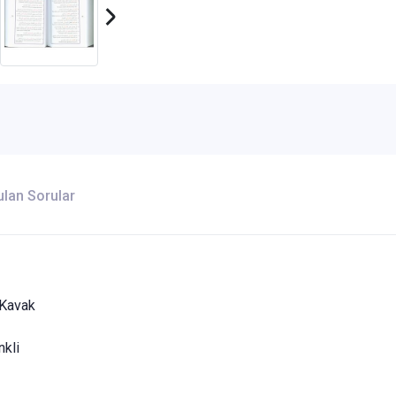
Destek
ulan Sorular
Kavak
nkli