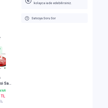
kolayca iade edebilirsiniz.
Satıcıya Soru Sor
r
n
k
a
isi Sarf
 VAR
n
 TL
 Dili
TL
arla