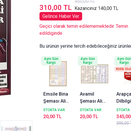
450,00 TL
310,00 TL
Kazancınız 140,00 TL
Gelince Haber Ver
Geçici olarak temin edilememektedir. Temin
edildiginde
Bu ürünün yerine tercih edebileceğiniz ürünle
Aynı Gün
Aynı Gün
Aynı Gü
Kargo
Kargo
Kargo
Kritik Sto
Emsile Bina
Avamil
Arapç
Şeması Ali
Şeması Ali
Dilbilg
Kara Kitap
Kara Kitap
Bilgisi
STOKTA VAR
STOKTA VAR
STOKTA
Kalbi
Kalbi
Moder
20,00 TL
20,00 TL
345,00
Yayıncılık
Yayıncılık
Anlatım
395,00 
Tablol