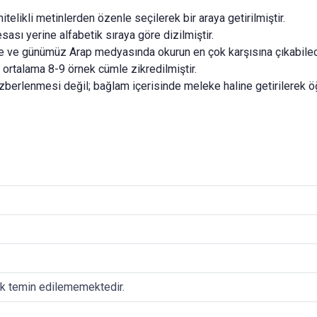
, nitelikli metinlerden özenle seçilerek bir araya getirilmiştir.
esası yerine alfabetik sıraya göre dizilmiştir.
de ve günümüz Arap medyasında okurun en çok karşısına çıkabilecek
n ortalama 8-9 örnek cümle zikredilmiştir.
a ezberlenmesi değil; bağlam içerisinde meleke haline getirilerek ö
ak temin edilememektedir.