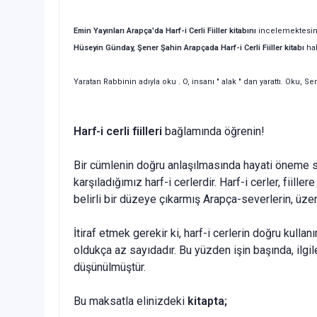
Emin Yayınları Arapça'da Harf-i Cerli Fiiller kitabını
incelemektesi
Hüseyin Günday, Şener Şahin Arapçada Harf-i Cerli Fiiller kitabı
hak
Yaratan Rabbinin adıyla oku . O, insanı " alak " dan yarattı. Oku, S
Harf-i cerli fiilleri
bağlamında öğrenin!
Bir cümlenin doğru anlaşılmasında hayati öneme s
karşıladığımız harf-i cerlerdir. Harf-i cerler, fiil
belirli bir düzeye çıkarmış Arapça-severlerin, üz
İtiraf etmek gerekir ki, harf-i cerlerin doğru kul
oldukça az sayıdadır. Bu yüzden işin başında, ilgi
düşünülmüştür.
Bu maksatla elinizdeki
kitapta;