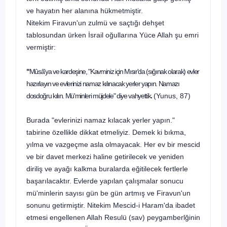
ve hayatın her alanına hükmetmiştir.
Nitekim Firavun'un zulmü ve saçtığı dehşet
tablosundan ürken İsrail oğul­larına Yüce Allah şu emri
vermiştir:
"
Mûsâ'ya ve kardeşine, "Kavminiz için Mısır'da (sığınak olarak) evler
hazırlayın ve evlerinizi namaz kılınacak yerler yapın. Namazı
dosdoğru kı­lın. Mü'minleri müjdele" diye vahyettik
.
(Yunus, 87)
Burada "evlerinizi namaz kılacak yerler yapın."
tabirine özellikle dikkat et­meliyiz. Demek ki bıkma,
yılma ve vazgeçme asla olmayacak. Her ev bir mescid
ve bir davet merkezi haline getirilecek ve yeniden
diriliş ve ayağı kalkma bu­ralarda eğitilecek fertlerle
başarılacaktır. Evlerde yapılan çalışmalar sonucu
mü'minlerin sayısı gün be gün artmış ve Firavun'un
sonunu getirmiştir. Nitekim Mescid-i Haram'da ibadet
etmesi engellenen Allah Resulü (sav) peygamberlğinin