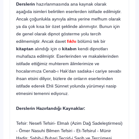
Derslerin
hazırlanmasında ana kaynak olarak
aşağıda isimleri belirtilen eser­lerden istifade edilmiştir.
Ancak çoğunlukla aynıyla alma yerine mefhum olarak
ya da çok kısa bir özet şeklinde alınmıştır. Bunun için
de genel olarak dipnot gös­terme yolu tercih
edilmemiştir. Ancak davet
fıkhı
bölümü tek bir
kitaptan
alındığı için o
kitabın
kendi dipnotları
muhafaza edilmiştir. Eserlerinden ve makalelerin­den
istifade ettiğimiz muhterem âlimlerimize ve
hocalarımıza Cenab-ı Hak'dan sadaka-i cariye sevabı
ihsan etsini diliyor, bizlere de onların eserlerinden
istifade ederek Ehli Sünnet yolunda yürümeyi nasip
etmesini temenni ediyoruz.
Derslerin Hazırlandığı Kaynaklar:
Tefsir: Nesefi Tefsiri- Elmalı (Azim Dağ Sadeleştirmesi)
- Ömer Nasuhi Bilmen Tefsiri - Et-Tefsirul - Münir
Hadis: Sahih-i Buhari Tecrid-i Sarih ve Tercümesi