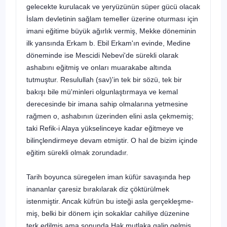
gelecekte kurulacak ve yeryüzünün süper gücü olacak
İslam devletinin sağ­lam temeller üzerine oturması için
imani eğitime büyük ağırlık vermiş, Mekke döneminin
ilk yansında Erkam b. Ebil Erkam'ın evinde, Medine
döneminde ise Mescidi Nebevi'de sürekli olarak
ashabını eğitmiş ve onları muarakabe altında
tutmuştur. Resulullah (sav)'in tek bir sözü, tek bir
bakışı bile mü'minleri olgun­laştırmaya ve kemal
derecesinde bir imana sahip olmalarına yetmesine
rağmen o, ashabının üzerinden elini asla çekmemiş;
taki Refik-i Alaya yükselinceye ka­dar eğitmeye ve
bilinçlendirmeye devam etmiştir. O hal de bizim içinde
eğitim sürekli olmak zorundadır.
Tarih boyunca süregelen iman küfür savaşında hep
inananlar çaresiz bıra­kılarak diz çöktürülmek
istenmiştir. Ancak küfrün bu isteği asla gerçekleşme­
miş, belki bir dönem için sokaklar cahiliye düzenine
terk edilmiş ama sonunda Hak mutlaka galip gelmiş