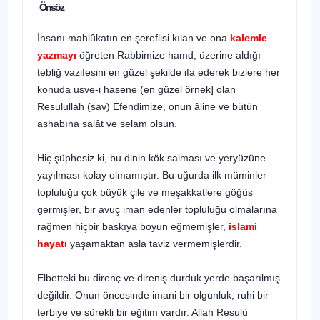
Önsöz
İnsanı mahlûkatın en şereflisi kılan ve ona
kalemle
yazmayı
öğreten Rabbimize hamd, üzerine aldığı
tebliğ vazifesini en güzel şekilde ifa ederek bizlere her
konuda usve-i hasene (en güzel örnek] olan
Resulullah (sav) Efendimize, onun âline ve bütün
ashabına salât ve selam olsun.
Hiç şüphesiz ki, bu dinin kök salması ve yeryüzüne
yayılması kolay olma­mıştır. Bu uğurda ilk müminler
topluluğu çok büyük çile ve meşakkatlere göğüs
germişler, bir avuç iman edenler topluluğu olmalarına
rağmen hiçbir baskıya boyun eğmemişler,
islami
hayatı
yaşamaktan asla taviz vermemişlerdir.
Elbetteki bu direnç ve direniş durduk yerde başarılmış
değildir. Onun önce­sinde imani bir olgunluk, ruhi bir
terbiye ve sürekli bir eğitim vardır. Allah Re­sulü