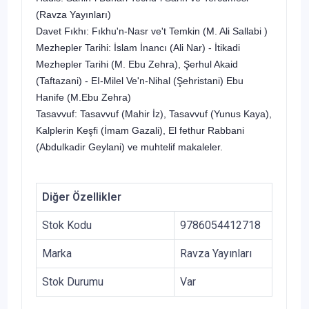
(Ravza Yayınları)
Davet Fıkhı: Fıkhu'n-Nasr ve't Temkin (M. Ali Sallabi )
Mezhepler Tarihi: İslam İnancı (Ali Nar) - İtikadi
Mezhepler Tarihi (M. Ebu Zehra), Şerhul Akaid
(Taftazani) - EI-Milel Ve'n-Nihal (Şehristani) Ebu
Hanife (M.Ebu Zehra)
Tasavvuf: Tasavvuf (Mahir İz), Tasavvuf (Yunus Kaya),
Kalplerin Keşfi (İmam Gazali), El fethur Rabbani
(Abdulkadir Geylani) ve muhtelif makaleler.
Diğer Özellikler
Stok Kodu
9786054412718
Marka
Ravza Yayınları
Stok Durumu
Var