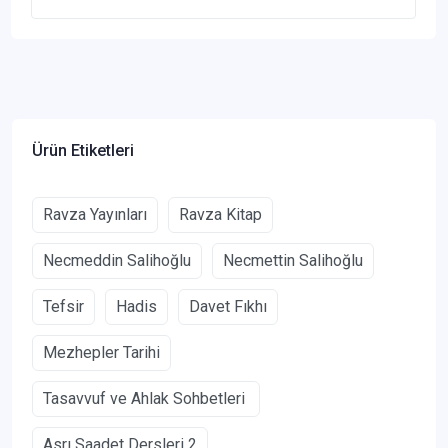
Ürün Etiketleri
Ravza Yayınları
Ravza Kitap
Necmeddin Salihoğlu
Necmettin Salihoğlu
Tefsir
Hadis
Davet Fıkhı
Mezhepler Tarihi
Tasavvuf ve Ahlak Sohbetleri
Asrı Saadet Dersleri 2