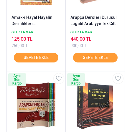
Amak-ı Hayal Hayalin
Arapça Dersleri Durusul
Derinlikleri
Lugatil Arabiyye Tek Cilt 4
Şehbenderzade Filibeli
Kitap Takım Birarada
STOKTA VAR
STOKTA VAR
Ahmed Hilmi RAVZA
125,00 TL
440,00 TL
250,00 TL
900,00 TL
Aynı
Aynı
Gün
Gün
Kargo
Kargo