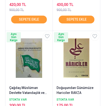
420,00 TL
430,00 TL
900,00 TL
900,00 TL
Aynı
Aynı
Gün
Gün
Kargo
Kargo
Çağdaş Müslüman
Doğuşundan Günümüze
Devlette Vatandaşlık ve
Hariciler RAVZA
Vatan Kavramı
STOKTA VAR
STOKTA VAR
200,00 TL
175,00 TL