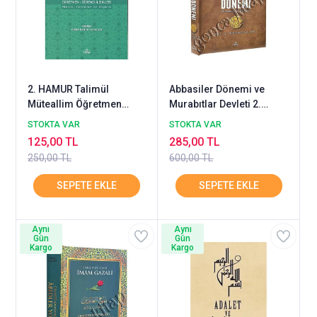
2. HAMUR Talimül
Abbasiler Dönemi ve
Müteallim Öğretmen
Murabıtlar Devleti 2.
Öğrenci İlişkileri RAVZA
HAMUR RAVZA
STOKTA VAR
STOKTA VAR
125,00 TL
285,00 TL
250,00 TL
600,00 TL
Aynı
Aynı
Gün
Gün
Kargo
Kargo