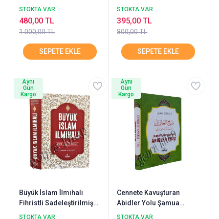
RAVZA
STOKTA VAR
STOKTA VAR
480,00 TL
395,00 TL
1.000,00 TL
800,00 TL
Aynı
Aynı
Gün
Gün
Kargo
Kargo
Büyük İslam İlmihali
Cennete Kavuşturan
Fihristli Sadeleştirilmiş
Abidler Yolu Şamua
ŞAMUA RAVZA
Büyük RAVZA
STOKTA VAR
STOKTA VAR