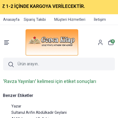
-2 İÇİNDE KARGOYA VERİLECEKTİR.
Anasayfa
Sipariş Takibi
Müşteri Hizmetleri
İletişim
0
'Ravza Yayınları' kelimesi için etiket sonuçları
Benzer Etiketler
Yazar
Sultanul Arifin Abdülkadir Geylani