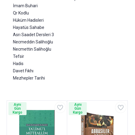
İmam Buhari
Qr Kodlu
Hüküm Hadisleri
Hayatüs Sahabe
Asrı Saadet Dersleri 3
Necmeddin Salihoğlu
Necmettin Salihoğlu
Tefsir
Hadis
Davet Fıkhı
Mezhepler Tarihi
Aynı
Aynı
Gün
Gün
Kargo
Kargo