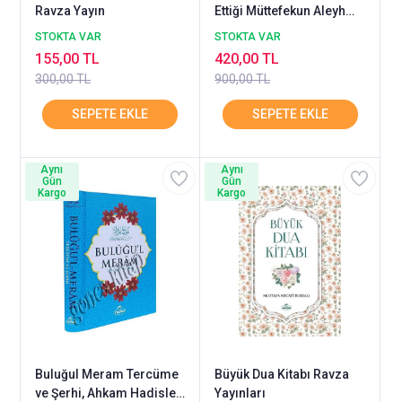
Ravza Yayın
Ettiği Müttefekun Aleyh
Hadis-i Şerifler 2. HAMUR
STOKTA VAR
STOKTA VAR
RAVZA
155,00 TL
420,00 TL
300,00 TL
900,00 TL
Aynı
Aynı
Gün
Gün
Kargo
Kargo
Buluğul Meram Tercüme
Büyük Dua Kitabı Ravza
ve Şerhi, Ahkam Hadisleri
Yayınları