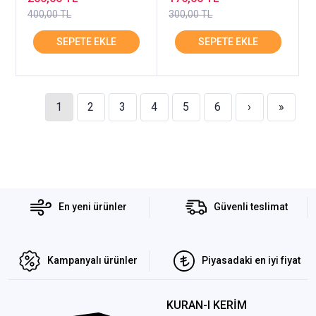
400,00 TL
300,00 TL
1
2
3
4
5
6
›
»
En yeni ürünler
Güvenli teslimat
Kampanyalı ürünler
Piyasadaki en iyi fiyat
KURAN-I KERİM