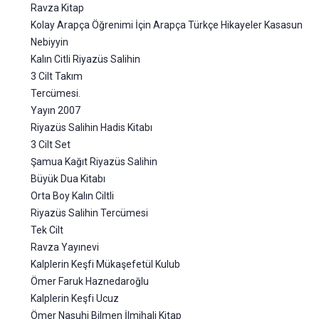
Ravza Kitap
Kolay Arapça Öğrenimi İçin Arapça Türkçe Hikayeler Kasasun
Nebiyyin
Kalın Citli Riyazüs Salihin
3 Cilt Takım
Tercümesi.
Yayın 2007
Riyazüs Salihin Hadis Kitabı
3 Cilt Set
Şamua Kağıt Riyazüs Salihin
Büyük Dua Kitabı
Orta Boy Kalın Ciltli
Riyazüs Salihin Tercümesi
Tek Cilt
Ravza Yayınevi
Kalplerin Keşfi Mükaşefetül Kulub
Ömer Faruk Haznedaroğlu
Kalplerin Keşfi Ucuz
Ömer Nasuhi Bilmen İlmihali Kitap