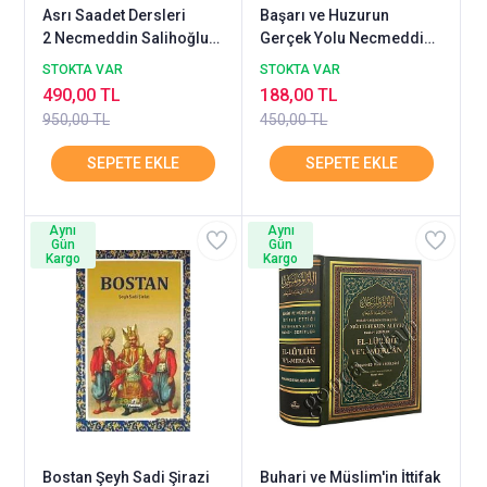
Asrı Saadet Dersleri
Başarı ve Huzurun
2 Necmeddin Salihoğlu
Gerçek Yolu Necmeddin
RAVZA
Salihoğlu RAVZA
STOKTA VAR
STOKTA VAR
490,00 TL
188,00 TL
950,00 TL
450,00 TL
Aynı
Aynı
Gün
Gün
Kargo
Kargo
Bostan Şeyh Sadi Şirazi
Buhari ve Müslim'in İttifak