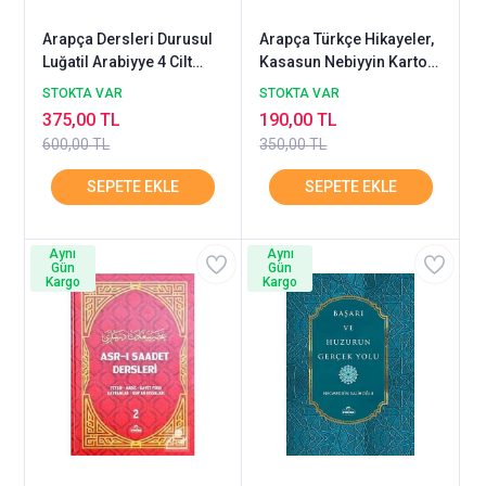
Arapça Dersleri Durusul
Arapça Türkçe Hikayeler,
Luğatil Arabiyye 4 Cilt
Kasasun Nebiyyin Karton
Takım RAVZA
İnce Cilt
STOKTA VAR
STOKTA VAR
375,00 TL
190,00 TL
600,00 TL
350,00 TL
Aynı
Aynı
Gün
Gün
Kargo
Kargo