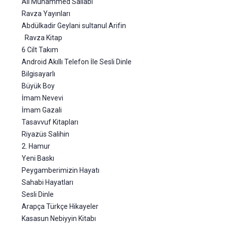
Ali Muhammed Sallabi
Ravza Yayınları
Abdülkadir Geylani sultanul Arifin
Ravza Kitap
6 Cilt Takım
Android Akıllı Telefon İle Sesli Dinle
Bilgisayarlı
Büyük Boy
İmam Nevevi
İmam Gazali
Tasavvuf Kitapları
Riyazüs Salihin
2. Hamur
Yeni Baskı
Peygamberimizin Hayatı
Sahabi Hayatları
Sesli Dinle
Arapça Türkçe Hikayeler
Kasasun Nebiyyin Kitabı