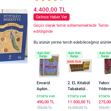
4.400,00 TL
Gelince Haber Ver
Geçici olarak temin edilememektedir. Temin
edildiginde
Bu ürünün yerine tercih edebileceğiniz ürünle
Aynı Gün
Aynı Gün
Aynı Gü
Kargo
Kargo
Kargo
Kritik Stok
Envarül
2. EL Kitabüt
Yakıcı
Aşıkin
Tabakatül
Yıldırı
Aşıkların
Kebir
İbn Ha
STOKTA VAR
STOKTA VAR
STOKTA
Nuru Y.
Tabakat, İbn
Heyte
490,00 TL
11.500,00 TL
275,00
Ahmed
Sad, 11 Cilt
Bedir Y
750,00 TL
16.000,00 TL
450,00 