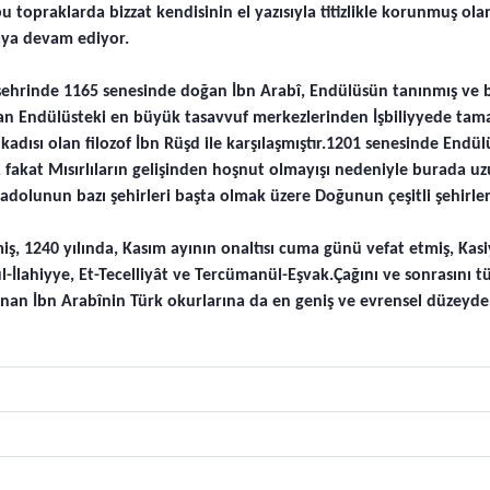
opraklarda bizzat kendisinin el yazısıyla titizlikle korunmuş olan 
nmaya devam ediyor.
rinde 1165 senesinde doğan İbn Arabî, Endülüsün tanınmış ve baz
ndan Endülüsteki en büyük tasavvuf merkezlerinden İşbiliyyede tam
adısı olan filozof İbn Rüşd ile karşılaşmıştır.1201 senesinde Endül
, fakat Mısırlıların gelişinden hoşnut olmayışı nedeniyle burada uz
olunun bazı şehirleri başta olmak üzere Doğunun çeşitli şehirleri
, 1240 yılında, Kasım ayının onaltısı cuma günü vefat etmiş, Kasiy
l-İlahiyye, Et-Tecelliyât ve Tercümanül-Eşvak.Çağını ve sonrasını t
nan İbn Arabînin Türk okurlarına da en geniş ve evrensel düzeyde 