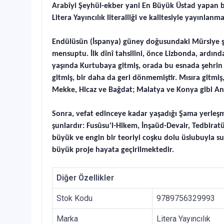
Arabîyi Şeyhül-ekber yani En Büyük Üstad yapan bu t
Litera Yayıncılık literalliği ve kalitesiyle yayınla
Endülüsün (İspanya) güney doğusundaki Mürsiye şeh
mensuptu. İlk dînî tahsilini, önce Lizbonda, ardı
yaşında Kurtubaya gitmiş, orada bu esnada şehrin k
gitmiş, bir daha da geri dönmemiştir. Mısıra gitmiş
Mekke, Hicaz ve Bağdat; Malatya ve Konya gibi Anad
Sonra, vefat edinceye kadar yaşadığı Şama yerleşmiş
şunlardır: Fusûsu'l-Hikem, İnşaüd-Devair, Tedbiratü
büyük ve engin bir teoriyi coşku dolu üslubuyla su
büyük proje hayata geçirilmektedir.
Diğer Özellikler
Stok Kodu
9789756329993
Marka
Litera Yayıncılık