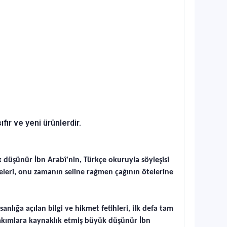
ır ve yeni ürünlerdir.
 düşünür İbn Arabî'nin, Türkçe okuruyla söyleşisi
meleri, onu zamanın seline rağmen çağının ötelerine
nlığa açılan bilgi ve hikmet fetihleri, ilk defa tam
k akımlara kaynaklık etmiş büyük düşünür İbn