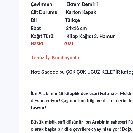
Çevirmen Ekrem Demirli
Cilt Durumu Karton Kapak
Dil Türkçe
Ebat 24x16 cm
Kağıt Türü Kitap Kağıdı 2. Hamur
Baskı 2021
Temiz İyi Kondisyonlu
Not: Sadece bu ÇOK ÇOK UCUZ KELEPİR kategorisi
İbn Arabî'nin 18 kitaplık dev eseri Fütûhât-ı Mekk
devam ediyor! Çağının tüm bilgi ve disiplinlerini 
taşıyor!
Büyük mistik-sûfî düşünür İbn Arabînin şaheseri Füt
olarak başka bir dile çevrilerek yayınlanıyor! Doğ