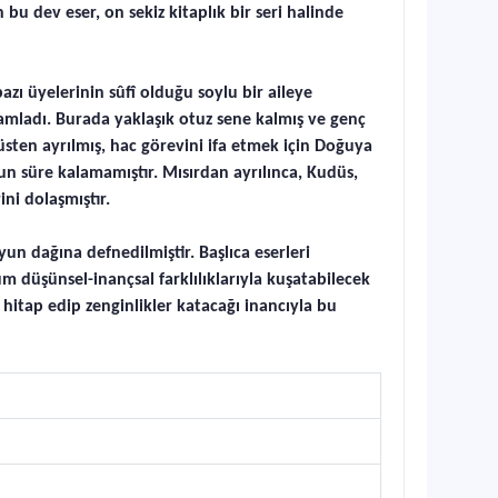
bu dev eser, on sekiz kitaplık bir seri halinde
ı üyelerinin sûfî olduğu soylu bir aileye
amladı. Burada yaklaşık otuz sene kalmış ve genç
üsten ayrılmış, hac görevini ifa etmek için Doğuya
un süre kalamamıştır. Mısırdan ayrılınca, Kudüs,
ni dolaşmıştır.
un dağına defnedilmiştir. Başlıca eserleri
üm düşünsel-inançsal farklılıklarıyla kuşatabilecek
hitap edip zenginlikler katacağı inancıyla bu