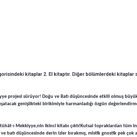
ndeki kitaplar 2. El kitaptır. Diğer bölümlerdeki kitaplar sıf
iyye projesi sürüyor! Doğu ve Batı düşüncesinde etkili olmuş büyük
kuşatacak genişlikteki birikimiyle harmanladığı özgün değerlendir
ûhât-ı Mekkiyye,nin ikinci kitabı çıktı!Kutsal topraklardan tüm insa
u ve batı düşüncesinde derin izler bırakmış, mistik gnostik pek ço