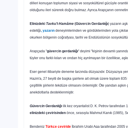
dilleri konuşan toplumun siyasi ve sosyokültürel gücüyle orantılı
olduğunu ileri sürerek doğru bulmaz. Ayrıca Arapçanın cennetin d
Elinizdeki
Tavku'l-Hamâme
(Güvercin Gerdanlığı
) yaza­rın aş
estetiği
, yazarın
de­neyimlerinden ve gördüklerinden yola çıkılara
okurken bölgenin coğrafyası, tarihi ve Endülüslünün sosyokültür
Arapçada "
güvercin gerdanlığı
" deyimi "kişinin devamlı yanında 
tüyler onu farklı kılan ve ondan hiç ayrılmayan bir özellikse, aş
Eser genel itibariyle deneme tarzında düzyazıdır. Düzya­zıya yer 
Hazm'a, 27 beyiti de başka şairlere ait olmak üzere toplam 835 beyi
çeşitlilik şiirlerin tekdüze olmasını önlemiştir. Öte yandan aşkın 
anekdotlarla destek­lenmiştir.
Güvercin Gerdanlığı
ilk kez oryantalist D. K. Petrov ta­rafında
elinizdeki çevirisin­den
önce, sırasıyla Mahmut Kanık (1985), Se
Bendeniz
Türkçe çeviride
İbrahim Urabi Aga tarafından 2005 y