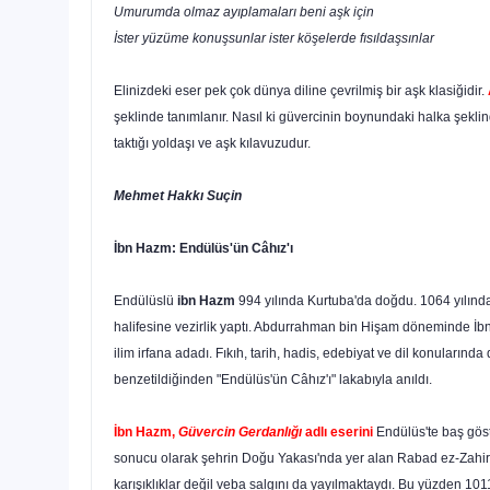
Umurumda olmaz ayıplamaları beni aşk için
İster yüzüme konuşsunlar ister köşelerde fısıldaşsınlar
Elinizdeki eser pek çok dünya diline çevrilmiş bir aşk klasiğidir.
şeklinde tanımlanır. Nasıl ki güvercinin boynundaki halka şeklind
taktığı yoldaşı ve aşk kılavuzudur.
Mehmet Hakkı Suçin
İbn Hazm: Endülüs'ün Câhız'ı
Endülüslü
ibn Hazm
994 yılında Kurtuba'da doğdu. 1064 yılında 
halifesine vezirlik yaptı. Abdurrahman bin Hişam döneminde İbn 
ilim irfana adadı. Fıkıh, tarih, hadis, edebiyat ve dil konularınd
benzetildiğinden "Endü­lüs'ün Câhız'ı" lakabıyla anıldı.
İbn Hazm,
Güvercin Gerdanlığı
adlı eserini
Endülüs'te baş göst
sonucu olarak şeh­rin Doğu Yakası'nda yer alan Rabad ez-Zahire'
karışıklıklar değil veba salgını da yayılmaktaydı. Bu yüzden 1011