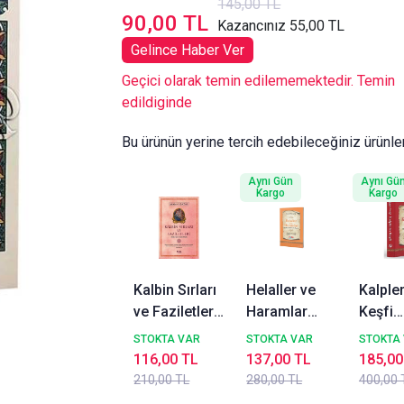
145,00 TL
90,00 TL
Kazancınız 55,00 TL
Gelince Haber Ver
Geçici olarak temin edilememektedir. Temin
edildiginde
Bu ürünün yerine tercih edebileceğiniz ürünle
Aynı Gün
Aynı Gü
Kargo
Kargo
Kalbin Sırları
Helaller ve
Kalpler
ve Faziletleri
Haramlar
Keşfi
Kitabü Şerh-i
Kuba
Mukaşe
STOKTA VAR
STOKTA VAR
STOKTA
Acaibil Kalb
Yayınevi
Kulub
116,00 TL
137,00 TL
185,00
2.Ham
210,00 TL
280,00 TL
400,00 
Karton