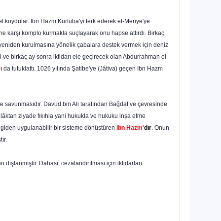
a el koydular. İbn Hazm Kurtuba'yı terk ederek el-Meriye'ye
ine karşı komplo kurmakla suçlayarak onu hapse attırdı. Birkaç
eniden kurulmasına yönelik ça­balara destek vermek için deniz
di ve birkaç ay sonra iktidarı ele geçirecek olan Abdurrahman el-
ı
da tutuklattı. 1026 yılında Şatibe'ye (Jâtiva) geçen Ibn Hazm
ekilde savunmasıdır. Davud bin Ali tarafından Bağdat ve çevresinde
 ahlâktan ziyade fıkıhla yani hukukla ve hukuku inşa etme
 bilgiden uygulanabilir bir sisteme dönüştüren
ibn Hazm'
dır
. Onun
ır.
 dışlanmıştır. Dahası, cezalandırılması için iktidarları