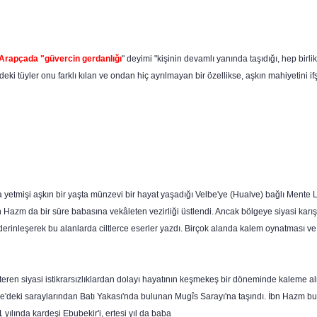
Arapçada "güvercin gerdanlığı
" deyimi "kişinin devamlı yanında taşıdığı, hep birlik
eki tüyler onu farklı kılan ve ondan hiç ayrılmayan bir özellikse, aşkın mahiyetini 
yetmişi aşkın bir yaşta münzevi bir hayat yaşadığı Velbe'ye (Hualve) bağlı Mente Lişe
Hazm da bir süre babasına vekâleten vezirliği üstlendi. Ancak bölgeye siyasi karışı
a derinleşerek bu alanlarda ciltlerce eserler yaz­dı. Birçok alanda kalem oynatması ve
eren siyasi istikrarsızlıklardan dolayı hayatının keşmekeş bir döneminde kaleme almı
deki saray­larından Batı Yakası'nda bulunan Mugîs Sarayı'na taşındı. İbn Hazm bu s
 yılında kardeşi Ebubekir'i, ertesi yıl da baba