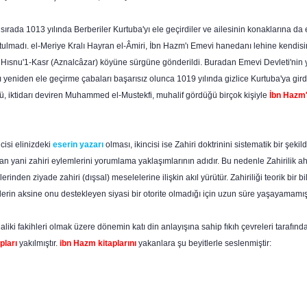
ği sırada 1013 yılında Berberiler Kurtuba'yı ele geçirdiler ve ailesinin konaklarına d
urtulmadı. el-Meriye Kralı Hay­ran el-Âmiri, İbn Hazm'ı Emevi hanedanı lehine kendis
Hısnu'1-Kasr (Aznalcâzar) köyüne sürgüne gönderildi. Buradan Emevi Devleti'nin y
rı yeniden ele geçirme ça­baları başarısız olunca 1019 yılında gizlice Kurtuba'ya gir
rdü, iktidarı deviren Muhammed el-Mustekfi, muhalif gördüğü birçok kişiyle
İbn Hazm'
ncisi elinizdeki
eserin yazarı
olması, ikincisi ise Zahi­ri doktrinini sistematik bir ş
ıyan yani zahiri ey­lemlerini yorumlama yaklaşımlarının adıdır. Bu nedenle Za­hirilik
lerinden ziyade zahiri (dışsal) meselelerine ilişkin akıl yürütür. Zahiriliği teorik bir
erin aksine onu destekleyen siyasi bir otorite olmadığı için uzun süre yaşayamamışt
ki fakihleri olmak üzere dönemin katı din anla­yışına sahip fıkıh çevreleri tarafından
pları
yakılmıştır.
ibn Hazm kitaplarını
yakanlara şu beyitlerle seslenmiştir: