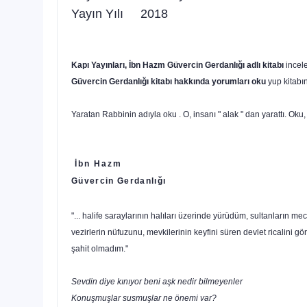
Yayın Yılı 2018
Kapı Yayınları, İbn Hazm
Güvercin Gerdanlığı
adlı kitabı
incel
Güvercin Gerdanlığı kitabı
hakkında yorumları oku
yup kitabın 
Yaratan Rabbinin adıyla oku . O, insanı " alak " dan yarattı. Ok
İbn Hazm
Güvercin Gerdanlığı
"... halife saraylarının halıları üzerinde yürüdüm, sultanların 
vezirlerin nüfuzunu, mevkilerinin keyfini süren devlet ricalin
şahit olmadım."
Sevdin diye kınıyor beni aşk nedir bilmeyenler
Konuşmuşlar susmuşlar ne önemi var?