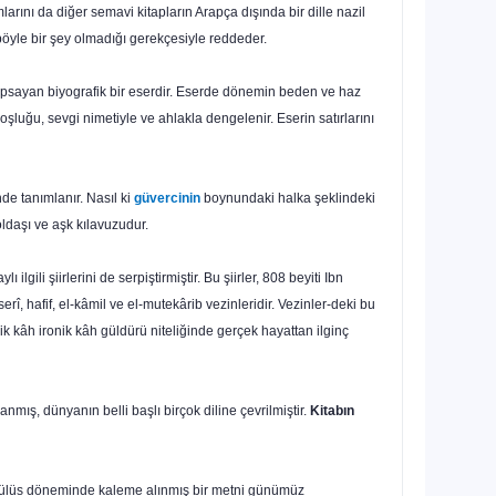
larını da diğer semavi kitapların Arapça dışında bir dille nazil
 böyle bir şey olmadığı gerekçesiyle reddeder.
a kapsayan biyografik bir eserdir. Eserde dönemin beden ve haz
oşluğu, sevgi nimetiyle ve ahlakla dengelenir. Eserin satırlarını
nde tanımlanır. Nasıl ki
gü­vercinin
boynundaki halka şeklindeki
ldaşı ve aşk kılavuzudur.
gili şiirlerini de serpiştirmiştir. Bu şiirler, 808 beyiti Ibn
erî, hafif, el-kâmil ve el-mutekârib vezinleridir. Vezinler-deki bu
ajik kâh ironik kâh gül­dürü niteliğinde gerçek hayattan ilginç
nmış, dünyanın belli başlı birçok diline çevrilmiştir.
Kitabın
ülüs döneminde kaleme alın­mış bir metni günümüz