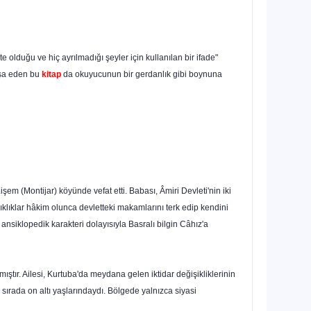
te olduğu ve hiç ayrılmadığı şeyler için kullanılan bir ifade"
ifşa eden bu
kitap
da okuyucunun bir gerdanlık gibi boynuna
m (Montijar) köyünde ve­fat etti. Babası, Âmiri Devleti'nin iki
klıklar hâkim olunca devletteki makamlarını terk edip kendini
 ansiklopedik karakteri dolayısıyla Basralı bilgin Câhız'a
ştır. Ailesi, Kurtuba'da meydana gelen iktidar değişikliklerinin
ırada on altı yaşlarındaydı. Bölgede yalnızca siyasi