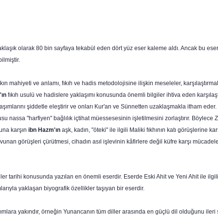
aklaşık olarak 80 bin sayfaya tekabül eden dört yüz eser kaleme aldı. Ancak bu eserle
lmiştir.
n mahiyeti ve anlamı, fıkıh ve hadis metodoloji­sine ilişkin meseleler, karşılaştırmalı 
'ın
fıkıh usulü ve hadislere yaklaşımı konusunda önemli bilgiler ihtiva eden karşılaş
ımlarını şiddetle eleştirir ve onları Kur'an ve Sünnetten uzaklaşmakla it­ham eder.
sa "harfiyen" bağlılık içtihat müessesesinin işletilmesini zorlaştırır. Böylece Zahir
Buna karşın
ibn Hazm'ın
aşk, kadın, "öteki" ile ilgili Maliki fıkhının katı görüşlerine
vunan görüşleri çürütmesi, cihadın asıl işlevinin kâfirlere değil küfre karşı mücadeley
inler tarihi konusunda yazılan en önemli eserdir. Eserde Eski Ahit ve Yeni Ahit ile ilgi
arıyla yaklaşan biyografik özellikler taşıyan bir eserdir.
şımlara yakındır, örneğin Yunancanın tüm diller arasında en güçlü dil olduğunu ileri 