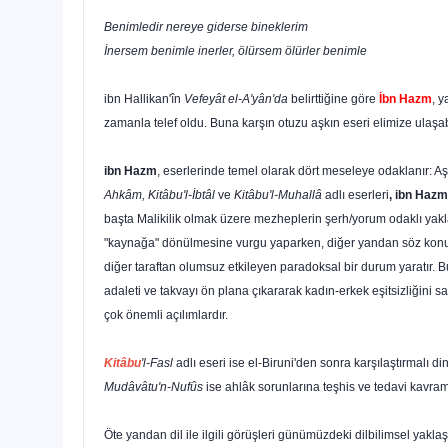
Benimledir nereye giderse bineklerim
İnersem benimle inerler, ölürsem ölürler benimle
ibn Hallikan'în
Vefeyât el-A'yân'da
belirttiğine göre
İbn Hazm
, y
zamanla telef oldu. Buna karşın otuzu aşkın eseri elimize ulaşabi
ibn Hazm
, eserlerinde temel olarak dört meseleye odak­lanır: Aşkı
Ahkâm, Kitâbu'l-İbtâl
ve
Kitâbu'l-Muhallâ
adlı eserleri
, ibn Hazm
başta Malikilik olmak üzere mezheplerin şerh/yorum odaklı yaklaş
"kaynağa" dönülmesine vurgu yaparken, diğer yandan söz konusu nas
di
ğer taraftan olumsuz etkileyen paradoksal bir durum ya­ratır. 
adaleti ve takvayı ön plana çıkararak kadın-erkek eşitsizliğini sa
çok önemli açılımlardır.
Kitâbu
'l-Fasl
adlı eseri ise el-Biruni'den sonra karşılaş­tırmalı d
Mudâvâtu'n-Nufûs
ise ahlâk sorunlarına teşhis ve tedavi kavraml
Öte yandan dil ile ilgili görüşleri günümüzdeki dilbilimsel yakla