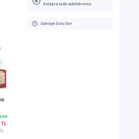
kolayca iade edebilirsiniz.
Satıcıya Soru Sor
r
n
in
fetül
 VAR
 TL
ur
TL
 Kapak