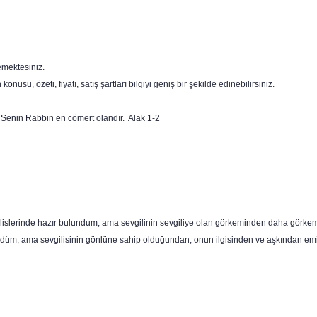
emektesiniz.
konusu, özeti, fiyatı, satış şartları bilgiyi geniş bir şekilde edinebilirsiniz.
u, Senin Rabbin en cömert olandır. Alak 1-2
meclislerinde hazır bulundum; ama sevgilinin sevgiliye olan görkeminden daha görkem
i gördüm; ama sevgilisinin gönlüne sahip olduğundan, onun ilgisinden ve aşkından e