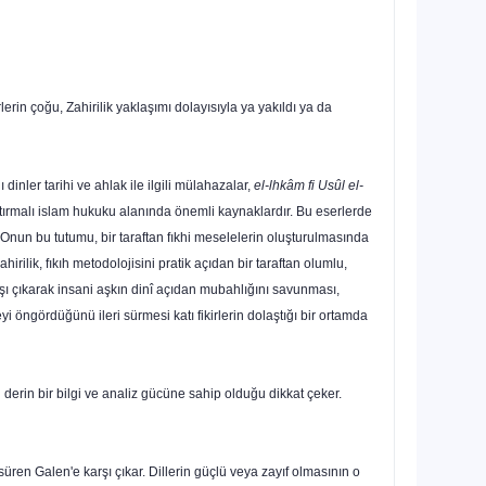
rin çoğu, Zahirilik yakla­şımı dolayısıyla ya yakıldı ya da
dinler tarihi ve ahlak ile ilgili mülahazalar,
el-lhkâm fi Usûl el-
tırmalı islam hukuku alanında önem­li kaynaklardır. Bu eserlerde
 Onun bu tutumu, bir taraftan fıkhi meselelerin oluşturulmasında
ilik, fıkıh metodolojisini pratik açıdan bir taraftan olumlu,
 karşı çıkarak insani aşkın dinî açıdan mubahlığını savunması,
i öngördüğünü ileri sürmesi katı fikirlerin do­laştığı bir ortamda
li derin bir bilgi ve ana­liz gücüne sahip olduğu dikkat çeker.
süren Galen'e karşı çıkar. Dillerin güçlü veya zayıf olmasının o