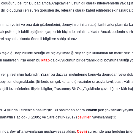
 olduğu­nu belirtir. Bu bağlamda Arapçayı en üstün dil olarak nite­leyenlerin yaklaşım
ili olduğunu ileri süren görüşle­ri de, referans olarak kabul edilebilecek naslarda
kın mahiyetini ve ona dair gözlemlerini, deneyimle­rini anlattığı tarihi arka planı d
k psikolojik tahlil eşliğinde çarpıcı bir biçimde anlatılmaktadır. Ancak bedenin sarh
el hayatı hakkında önemli bilgilere sahip oluruz.
taşıdığı, hep birlikte olduğu ve hiç ayrılmadığı şey­ler için kullanılan bir ifade" şekli
kın mahiyetini ifşa eden bu
kitap
da okuyucunun bir gerdanlık gibi boynuna taktığı yo
yer şiirsel ritim hâkimdir.
Yazar
bu düzyazı metinle­rine konuyla doğrudan veya dolaylı il
tten oluşmaktadır. Şiirlerde en çok kullandığı vezinler sırasıyla tavîl, basit, vâfir, s
çeşitli tezahürlerine ilişkin bilgiler, "Yaşanmış Bir Olay" şeklinde çevirdiğimiz kâh tr
n 1914 yılında Leiden'da basılmıştır. Bu basımdan sonra
kitabın
pek çok tahkiki yayımla
lahattin Hacıoğ-lu (2005) ve Sare öztürk (2017)
çevirileri
yayımlanmıştır.
ılında Beyrut'ta yayımlanan nüshayı esas aldım.
Çe­viri
sürecinde ana hedefim End