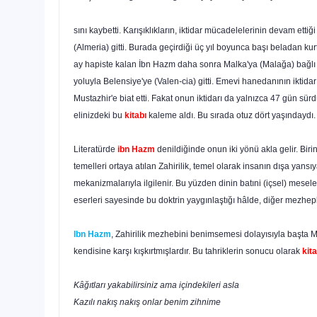
sını kaybetti. Karışıklıkların, iktidar mücadelelerinin devam etti
(Almeria) gitti. Burada geçirdiği üç yıl boyunca başı beladan k
ay hapiste kalan İbn Hazm daha sonra Malka'ya (Malağa) bağlı 
yoluyla Belensiye'ye (Valen-cia) gitti. Emevi hanedanının iktida
Mustazhir'e biat etti. Fakat onun iktidarı da yalnızca 47 gün sü
elinizdeki bu
kitabı
kale­me aldı. Bu sırada otuz dört yaşındaydı.
Literatürde
ibn Hazm
denildiğinde onun iki yönü akla ge­lir. Biri
temelleri ortaya atılan Zahirilik, temel olarak insanın dışa yans
mekanizmalarıyla ilgilenir. Bu yüzden dinin batıni (iç­sel) mesele
eserleri sayesinde bu doktrin yaygınlaştığı hâlde, diğer mezhepl
Ibn Hazm
, Zahirilik mezhebini benimsemesi dolayısıyla başta Mali
kendisine karşı kışkırtmış­lardır. Bu tahriklerin sonucu olarak
kita
Kâğıtları yakabilirsiniz ama içindekileri asla
Kazılı nakış nakış onlar benim zihnime