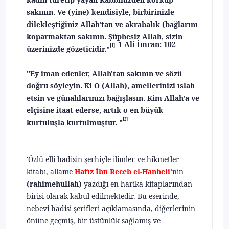
sakının. Ve (yine) kendisiyle, birbirinizle
dilekleştiğiniz Allah'tan ve akrabalık (bağlarını
koparmaktan sakının. Şüphesiz Allah, sizin
1-Ali-İmran: 102
[1]
üzerinizde gözeticidir."
"Ey iman edenler, Allah'tan sakının ve sözü
doğru söyleyin. Ki O (Allah), amellerinizi ıslah
etsin ve günahlarınızı bağışlasın. Kim Allah'a ve
elçisine itaat ederse, artık o en büyük
[2]
kurtuluşla kurtulmuştur. "
'Özlü elli hadisin şerhiyle ilimler ve hikmetler'
kitabı, allame
Hafız İbn Receb el-Hanbeli'
nin
(rahimehullah)
yazdığı en harika kitaplarından
birisi ola­rak kabul edilmektedir. Bu eserinde,
nebevi hadisi şerifleri açıklamasında, diğerlerinin
önüne geçmiş, bir üstünlük sağlamış ve