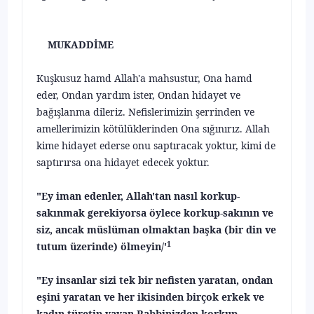
MUKADDİME
Kuşkusuz hamd Allah'a mahsustur, Ona hamd
eder, Ondan yardım ister, Ondan hidayet ve
bağışlanma dileriz. Nefislerimizin şerrinden ve
amellerimi­zin kötülüklerinden Ona sığınırız. Allah
kime hidayet ederse onu saptıracak yoktur, kimi de
saptırırsa ona hidayet edecek yoktur.
"Ey iman edenler, Allah'tan nasıl korkup-
sakınmak gerekiyor­sa öylece korkup-sakının ve
siz, ancak müslüman olmaktan başka (bir din ve
1
tutum üzerinde) ölmeyin/'
"Ey insanlar sizi tek bir nefisten yaratan, ondan
eşini yaratan ve her ikisinden birçok erkek ve
kadın türetip-yayan Rabbinizden korkup-