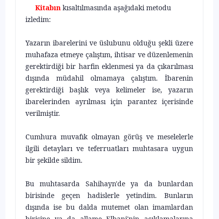
Kitabın
kısaltılmasında aşağıdaki metodu
izledim:
Yazarın ibarelerini ve üslubunu olduğu şekli üzere
muhafaza etme­ye çalıştım, ihtisar ve düzenlemenin
gerektirdiği bir harfin eklenmesi ya da çıkarılması
dışında müdahil olmamaya çalıştım. İbarenin
gerektirdiği başlık veya kelimeler ise, yazarın
ibarelerinden ayrılması için parantez içerisinde
verilmiştir.
Cumhura muvafık olmayan görüş ve meselelerle
ilgili detayları ve teferruatları muhtasara uygun
bir şekilde sildim.
Bu muhtasarda Sahihayn'de ya da bunlardan
birisinde geçen ha­dislerle yetindim. Bunların
dışında ise bu dalda mutemet olan imamlardan
birisine ya da allame Elbani'nin açıklamalarına