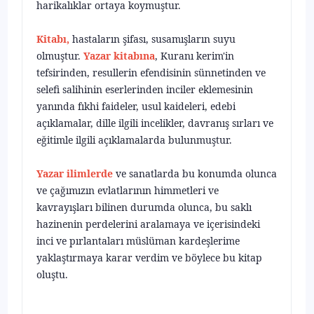
harikalıklar ortaya koy­muştur.
Kitabı,
hastaların şifası, susamışların suyu
olmuştur.
Yazar kitabına
, Kuranı kerim'in
tefsirinden, resullerin efendisinin sünnetinden ve
selefi salihinin eserlerinden inciler eklemesinin
yanında fıkhi faideler, usul kaideleri, edebi
açıklamalar, dille ilgili incelikler, davranış sırları ve
eğitimle ilgili açıkla­malarda bulunmuştur.
Yazar ilimlerde
ve sanatlarda bu konumda olunca
ve çağımızın evlatla­rının himmetleri ve
kavrayışları bilinen durumda olunca, bu saklı
hazinenin perdelerini aralamaya ve içerisindeki
inci ve pırlantaları müslüman kardeşle­rime
yaklaştırmaya karar verdim ve böylece bu kitap
oluştu.