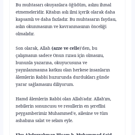
Bu muhtasarı okuyanlara öğüdüm, aslını ihmal
etmemeleridir. Kitabın aslı ilmi içerik olarak daha
kapsamlı ve daha fazladır. Bu muhtasarın faydası,
aslın okunmasının ve kavranmasının önceliği
olmalıdır.
Son olarak, Allah
(azze ve celle
)'den, bu
çalışmanın sadece Onun rıza­sı için olmasını,
bununla yazarına, okuyucusuna ve
yayınlanmasına katkısı olan herkese insanların
âlemlerin Rabbi huzurunda durdukları günde
yarar sağlamasını diliyorum.
Hamd âlemlerin Rabbi olan Allah'adır. Allah'ım,
nebilerin sonuncusu ve resullerin en şereflisi
peygamberimiz Muhammed'e, ailesine ve tüm
ashabına salat ve selam eyle.
Ebu Abdurrahman Hişam b. Muhammed Said