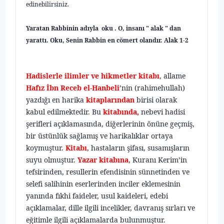
edinebilirsiniz.
Yaratan Rabbinin adıyla oku . O, insanı " alak " dan
yarattı. Oku, Senin Rabbin en cömert olandır. Alak 1-2
Hadislerle ilimler ve hikmetler kitabı
, allame
Hafız İbn Receb el-Hanbeli
’nin (rahimehullah)
yazdığı en harika
kitaplarından
birisi olarak
kabul edilmektedir. Bu
kitabında,
nebevi hadisi
şerifleri açıklamasında, diğerlerinin önüne geçmiş,
bir üstünlük sağlamış ve harikalıklar ortaya
koymuştur.
Kitabı
, hastaların şifası, susamışların
suyu olmuştur.
Yazar kitabına
, Kuranı Kerim’in
tefsirinden, resullerin efendisinin sünnetinden ve
selefi salihinin eserlerinden inciler eklemesinin
yanında fıkhi faideler, usul kaideleri, edebi
açıklamalar, dille ilgili incelikler, davranış sırları ve
eğitimle ilgili açıklamalarda bulunmuştur.