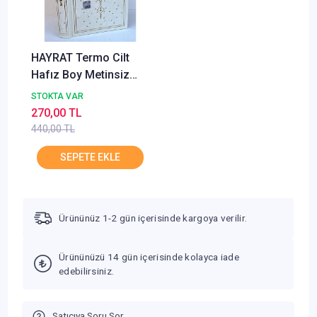
HAYRAT Termo Cilt
Hafız Boy Metinsiz
Muhtasar SADECE
STOKTA VAR
Meal
270,00 TL
440,00 TL
Ürününüz 1-2 gün içerisinde kargoya verilir.
Ürününüzü 14 gün içerisinde kolayca iade
edebilirsiniz.
Satıcıya Soru Sor