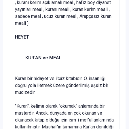
, kuranı kerim açıklamalı meal , hafız boy diyanet
yayınları meal , kuranı meali , kuran kerim meali ,
sadece meal , ucuz kuran meal , Arapçasız kuran
meali )
HEYET
KUR'AN ve MEAL
Kuran bir hidayet ve i'câz kitabıdır. O, insanlığı
doğru yola iletmek üzere gönderilmiş eşsiz bir
mucizedir.
"Kuran", kelime olarak "okumak" anlamında bir
mastardır. Ancak, dünyada en çok okunan ve
okunacak kitap olduğu için ism-i mef’ul anla­mında
kullanılmıştır. Mushaf'ın tamamına Kur'an denildiği