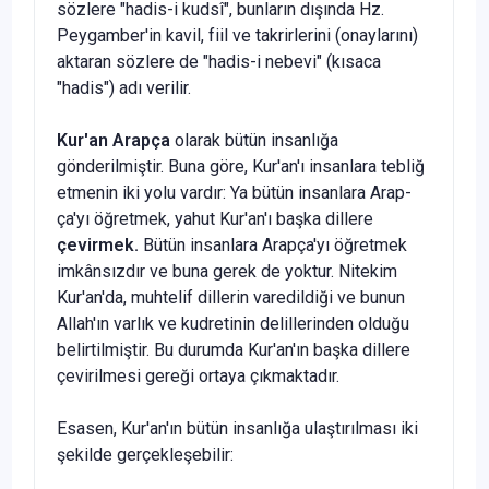
sözlere "hadis-i kudsî", bunların dışın­da Hz.
Peygamber'in kavil, fiil ve takrirlerini (onaylarını)
aktaran sözlere de "hadis-i nebevi" (kısaca
"hadis") adı verilir.
Kur'an Arapça
olarak bütün insanlığa
gönderilmiştir. Buna göre, Kur'an'ı insanlara tebliğ
etmenin iki yolu vardır: Ya bütün insanlara Arap­
ça'yı öğretmek, yahut Kur'an'ı başka dillere
çevirmek.
Bütün insanlara Arapça'yı öğretmek
imkânsızdır ve buna gerek de yoktur. Nitekim
Kur'an'da, muhtelif dillerin varedildiği ve bunun
Allah'ın varlık ve kudre­tinin delillerinden olduğu
belirtilmiştir. Bu durumda Kur'an'ın başka dille­re
çevirilmesi gereği ortaya çıkmaktadır.
Esasen, Kur'an'ın bütün insanlığa ulaştırılması iki
şekilde gerçekleşebi­lir: