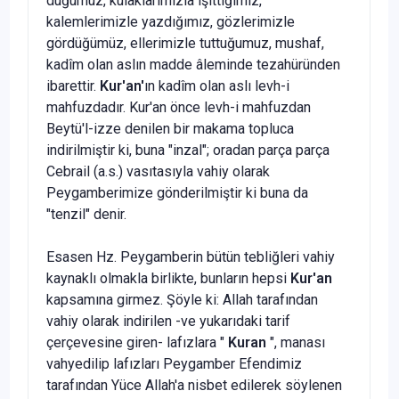
duğu­muz, kulaklarımızla işittiğimiz,
kalemlerimizle yazdığımız, gözlerimizle
gördüğümüz, ellerimizle tuttuğumuz, mushaf,
kadîm olan aslın madde âle­minde tezahüründen
ibarettir.
Kur'an'
ın kadîm olan aslı levh-i
mahfuzda­dır. Kur'an önce levh-i mahfuzdan
Beytü'l-izze denilen bir makama toplu­ca
indirilmiştir ki, buna "inzal"; oradan parça parça
Cebrail (a.s.) vasıtasıy­la vahiy olarak
Peygamberimize gönderilmiştir ki buna da
"tenzil" denir.
Esasen Hz. Peygamberin bütün tebliğleri vahiy
kaynaklı olmakla birlikte, bunların hepsi
Kur'an
kapsamına girmez. Şöyle ki: Allah tarafından
vahiy olarak indirilen -ve yukarıdaki tarif
çerçevesine giren- lafızlara "
Kuran
", manası
vahyedilip lafızları Peygamber Efendimiz
tarafından Yü­ce Allah'a nisbet edilerek söylenen