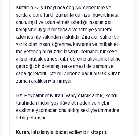
Kur'an'ın 23 yıl boyunca değişik sebeplere ve
şartlara göre farklı za­manlarda inzal buyurulması,
onun, irşat ve ıslah etmek istediği insanın psi­
kolojisine uygun bir tedavi ve terbiye yöntemi
izlemesi ile yakından ilişki­lidir. Zira akıl sahibi bir
varlık olan insan, öğrenme, kavrama ve intibak et­
me yeteneğini haizdir. İnsanın, herhangi bir şeye
alışıp intibak etmesi gibi, öğrenip alışkanlık haline
getirdiği bir davranışı terketmesi de zaman ve
çaba gerektirir. İşte bu sebebe bağlı olarak
Kuran
zaman aralıklarıyla inmiş­tir.
Hz. Peygamber
Kuranı
vahiy olarak almış, kendi
tarafından hiçbir şey ilâve etmeden ve hiçbir
eksiltme yapmadan onu aldığı şekliyle ümmetine
tebliğ etmiştir.
Kuran
, lafızlarıyla ibadet edilen bir
kitaptır.