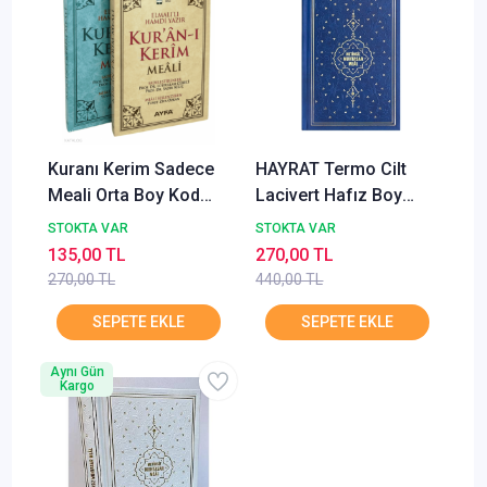
Kuranı Kerim Sadece
HAYRAT Termo Cilt
Meali Orta Boy Kod
Lacivert Hafız Boy
110 Elmalılı
Metinsiz Muhtasar
STOKTA VAR
STOKTA VAR
Muhammed Hamdi
SADECE Meal
135,00 TL
270,00 TL
Yazır
270,00 TL
440,00 TL
Aynı Gün
Kargo