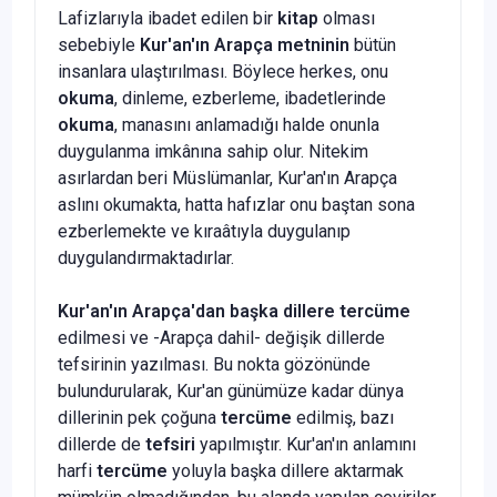
Lafizlarıyla ibadet edilen bir
kitap
olması
sebebiyle
Kur'an'ın Arap­ça metninin
bütün
insanlara ulaştırılması. Böylece herkes, onu
okuma
, din­leme, ezberleme, ibadetlerinde
okuma
, manasını anlamadığı halde onunla
duygulanma imkânına sahip olur. Nitekim
asırlardan beri Müslümanlar, Kur'an'ın Arapça
aslını okumakta, hatta hafızlar onu baştan sona
ezberle­mekte ve kıraâtıyla duygulanıp
duygulandırmaktadırlar.
Kur'an'ın Arapça'dan başka dillere tercüme
edilmesi ve -Arapça da­hil- değişik dillerde
tefsirinin yazılması. Bu nokta gözönünde
bulunduru­larak, Kur'an günümüze kadar dünya
dillerinin pek çoğuna
tercüme
edil­miş, bazı
dillerde de
tefsiri
yapılmıştır. Kur'an'ın anlamını
harfi
tercüme
yoluyla başka dillere aktarmak