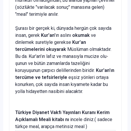
mümkün olmadığından, bu alanda yapılan çeviriler
(sözlükte "varılacak sonuç" manasına gelen)
"meal" terimiyle anı­lır.
Şurası bir gerçek ki, dünyada hergün çok sayıda
insan, gerek
Kur'an'
ın aslını
okumak
ve
dinlemek suretiyle gerekse
Kur'an
tercümelerini
okuya­rak
Müslüman olmaktadır.
Bu da. Kur'an'ın lafız ve manasıyla mucize olu­
şunun ve bütün zamanlarda tazeliğini
koruyuşunun çarpıcı delillerinden bi­ridir.
Kur'an'ın
tercüme ve tefsirleriyle
eşsiz yönleri ortaya
konurken, çok sayıda insan kıyamete kadar bu
yolla hidayetten nasibini alacaktır.
Türkiye Diyanet Vakfı Yayınları
Kuranı Kerim
Açıklamalı Meali
kitabı nı
incele diniz.( sadece
türkçe meal, arapça metinsiz meal )