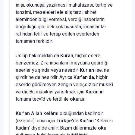
inişi,
oku
nuşu, yazılması, muhafazası, tertip ve
tanzimi, meseleleri ele alış tarzı, ahiret
âleminden bil­gi vermesi, verdiği haberlerin
doğruluğu gibi pek çok hususta, insanlar ta­
rafından telif ve tertip edilen eserlerden
tamamen farklıdır.
Üslûp bakımından da
Kuran
, hiçbir esere
benzemez. Zira insanların meydana getirdiği
eserler ya şiirdir veya nesirdir.
Kur'an
ise, ne
şiirdir ne de nesirdir. Ayrıca
Kur'an'da
, hiçbir
eserde görülmeyen zengin ve eşsiz bir musikî
vardır. Bu musikîyi yansıtmak için
Kuran ın
tamamı tecvîd ve tertîl ile
oku
nur.
Kur'an Allah kelâmı
olduğundan kadîmdir
(ezelîdir); onun için
Türk­çe
'de
Kur'an
"Kelâm-ı
Kadîm" diye de anılır. Bizim dillerimizle
oku