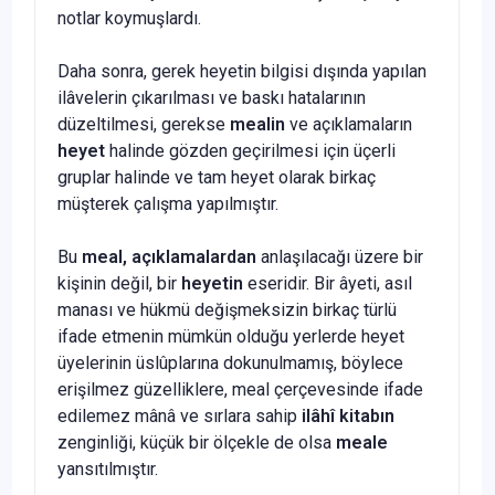
notlar koymuşlardı.
Daha sonra, gerek heyetin bilgisi dışında yapılan
ilâvelerin çıkarılması ve baskı hatalarının
düzeltilmesi, gerekse
mealin
ve açıklamaların
heyet
halinde gözden geçirilmesi için üçerli
gruplar halinde ve tam heyet olarak birkaç
müşterek çalışma yapılmıştır.
Bu
meal, açıklamalardan
anlaşılacağı üzere bir
kişinin de­ğil, bir
heyetin
eseridir. Bir âyeti, asıl
manası ve hükmü değişmeksizin birkaç türlü
ifade etmenin mümkün olduğu yerlerde heyet
üyelerinin üslûplarına dokunulmamış, böylece
erişilmez güzelliklere, meal çerçevesinde ifade
edilemez mânâ ve sırla­ra sahip
ilâhî kitabın
zenginliği, küçük bir ölçekle de olsa
meale
yansıtılmıştır.