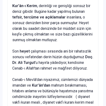
Kur'ân-ı Kerim
, derinliği ve genişliği sonsuz bir
deniz gibi­dir. Bugüne kadar yapılmış bulunan
tefsir, tercüme ve açıkla­malar
insanlara, o
sonsuz denizden birer parça sunmuştur. He­yet
olarak bu saadet denizinde bir müddet sizin için
keşfe çık­mış olmaktan ve size bazı güzelliklerini
sunmuş olmaktan mutluyuz.
Son
heyet
çalışması sırasında ani bir rahatsızlık
sonucu ve­fatından derin hüzün duyduğumuz
Doç.
Dr. Ali Turgut
'u ha­yırla yâdediyor, kendisine
Cenab-ı Allah'tan rahmet ve mağfi­ret diliyoruz.
Cenab-ı Mevlâ'dan niyazımız, cümlemizi dünyada
iman­dan ve
Kur'ân'dan
mahrum bırakmaması,
hitabını anlama ve bütünüyle hayatımıza yansıtma
cehdimizde inayetini lütfeylemesidir. ( diyanet
vakfı kuran meali , diyanet vakfı kuranı kerim meal