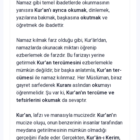
Namaz gibi temel ibadet­lerde okunmasının
yanısıra
Kur'an'ı ayrıca okumak
, dinlemek,
yazılarına bakmak, başkasına
okutmak
ve
öğretmek de ibadettir.
Namaz kılmak farz olduğu gibi, Kur'ân'dan,
namazlarda okunacak mik­tarı öğrenip
ezberlemek de farzdır. Bu farizayı yerine
getirmek
Kur'an ter­cümesini
ezberlemekle
mümkün değildir; bir başka anlatımla,
Kur'an ter­
cümesi
ile namaz kılınmaz. Her Müslüman, biraz
gayret sarfederek
Kuranı
aslından
oku
mayı
öğrenmelidir. Şu var ki,
Kur'an'ın tercüme ve
tefsirlerini okumak
da sevaptır.
Kur'an
, lafzı ve manasıyla mucizedir.
Kur'an'
ın
mucize oluşu, onun benzerinin insanlar tarafından
meydana getirilmesinin mümkün olmadığı
gerçeğini ifade eder. Gerçekten,
Kur'ân-ı Kerim
,