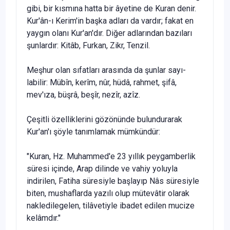
gibi, bir kısmı­na hatta bir âyetine de Kuran denir.
Kur'ân-ı Kerim'in başka adları da var­dır; fakat en
yaygın olanı Kur'an'dır. Diğer adlarından bazıları
şunlardır: Kitâb, Furkan, Zikr, Tenzil.
Meşhur olan sıfatları arasında da şunlar sayı­
labilir: Mübîn, kerîm, nûr, hüdâ, rahmet, şifâ,
mev'ıza, büşrâ, beşîr, nezîr, azîz.
Çeşitli özelliklerini gözönünde bulundurarak
Kur'an'ı şöyle tanımla­mak mümkündür:
"Kuran, Hz. Muhammed'e 23 yıllık peygamberlik
süre­si içinde, Arap dilinde ve vahiy yoluyla
indirilen, Fatiha süresiyle başlayıp Nâs süresiyle
biten, mushaflarda yazılı olup mütevâtir olarak
nakledilegelen, tilâvetiyle ibadet edilen mucize
kelâmdır."