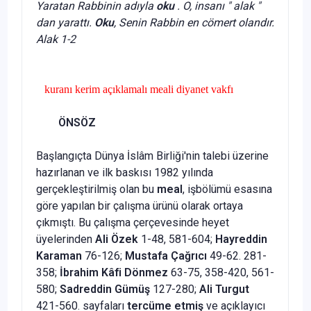
Yaratan Rabbinin adıyla
oku
. O, insanı " alak "
dan yarattı.
Oku
, Senin Rabbin en cömert olandır.
Alak 1-2
kuranı kerim açıklamalı meali diyanet vakfı
ÖNSÖZ
Başlangıçta Dünya İslâm Birliği'nin talebi üzerine
hazırla­nan ve ilk baskısı 1982 yılında
gerçekleştirilmiş olan bu
meal
, işbölümü esasına
göre yapılan bir çalışma ürünü olarak ortaya
çıkmıştı. Bu çalışma çerçevesinde heyet
üyelerinden
Ali Özek
1-48, 581-604;
Hayreddin
Karaman
76-126;
Mustafa Çağrıcı
49-62. 281-
358;
İbrahim Kâfi Dönmez
63-75, 358-420, 561-
580;
Sadreddin Gümüş
127-280;
Ali Turgut
421-560. sayfala­rı
tercüme etmiş
ve açıklayıcı