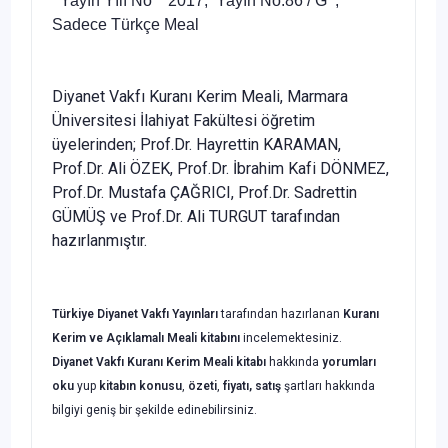
Yayın Yılı No 2017, Yayın No:86 / G ,
Sadece Türkçe Meal
Diyanet Vakfı Kuranı Kerim Meali, Marmara
Üniversitesi İlahiyat Fakültesi öğretim
üyelerinden; Prof.Dr. Hayrettin KARAMAN,
Prof.Dr. Ali ÖZEK, Prof.Dr. İbrahim Kafi DÖNMEZ,
Prof.Dr. Mustafa ÇAĞRICI, Prof.Dr. Sadrettin
GÜMÜŞ ve Prof.Dr. Ali TURGUT tarafından
hazırlanmıştır.
Türkiye Diyanet Vakfı Yayınları
tarafından hazırlanan
Kuranı
Kerim ve Açıklamalı Meali
kitabını
incelemektesiniz.
Diyanet Vakfı
Kuranı Kerim Meali
kitabı
hakkında
yorumları
oku
yup
kitabın
konusu
,
özeti
,
fiyatı, satış
şartları hakkında
bilgiyi geniş bir şekilde edinebilirsiniz.