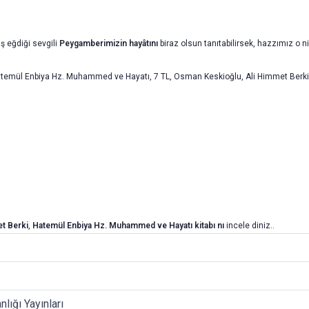
 eğdi­ği sevgili
Peygamberimizin hayâtını
biraz olsun tanıtabilirsek, hazzımız o n
temül Enbiya Hz. Muhammed ve Hayatı, 7 TL, Osman Keskioğlu, Ali Himmet Berki, D
t Berki
,
Hatemül Enbiya Hz. Muhammed ve Hayatı
kitabı nı
incele diniz..
nlığı Yayınları