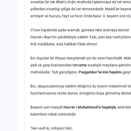
insanları bir tek Allah'a îmân etrafında toplanmaya da'vet etmiş
yollardan insanlığı iyiliğe da'vet etmesindedir. Maddî bir keşme
emniyet ve huzuru, feyz ve fevzi Onda bulur. O, beşerin son mü
O'nun hayatında şaibe aramak, güneşte leke aramaya benzer. O'
Hazret-i Aişe'nin şehâdetiyle sabittir. Eski, yeni bazı tarihçile
İndî mütâlâalar, asla hakîkatı ifâde etmez.
Biz duyulan bir ihtiyacı karşılamak için bu eseri hazırladık. M
şark ve garp lisanlarından t
erceme
suretiyle meydana getirilmi
mahsûlüdür. Türk genç­liğinin,
Peygamber'lerinin hayatını
garp 
Biz, okuyucularımıza takdim ettiğimiz bu eserin mükemmel oldu
hazır­lanmasına vesile olursa, emeğimiz boşa gitmemiş demektir;
Beşerin son mürşidi
Hazret-i Muhammed'in hayatıyla
, artık b
kalemlerin takati üstündedir.
"Her vasfı ki, imtiyazı hâiz,