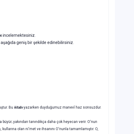
ı
incelemektesiniz.
i aşağıda geniş bir şekilde edinebilirsiniz.
uştur. Bu
kitabı
yazarken duyduğumuz manevî haz sonsuzdur.
a büyür; yakından tanındıkça daha çok heyecan verir. O'nun
h, kulları­na olan ni'met ve ihsanını O'nunla tamamlamıştır. O,