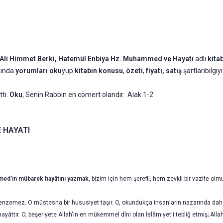
Ali Himmet Berki,
Hatemül Enbiya Hz. Muhammed ve Hayatı
adlı
kitab
kında
yorumları oku
yup
kitabın
konusu
,
özeti
,
fiyatı, satış
şartlarıbilgiy
ttı.
Oku
, Senin Rabbin en cömert olandır. Alak 1-2
 HAYATI
ed'in mübarek hayâtını yazmak
, bizim için hem şerefli, hem zevkli bir vazife ol­m
nze­mez. O müstesna bir hususiyet taşır. O, okundukça insanların nazarında dah
yâttır. O, beşeri­yete Allah'ın en mükemmel dîni olan İslâmiyet'i tebliğ etmiş; Alla