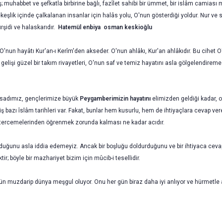
; muhabbet ve şefkatla bir­birine bağlı, fazîlet sahibi bir ümmet, bir islâm camiası
keşlik içinde çalkalanan insanlar için halâs yolu, O'nun gösterdiği yoldur. Nur ve s
rşidi ve halaskarıdır.
Hatemül enbiya osman keskioğlu
nun hayâtı Kur'an-ı Kerîm'den akseder. O'nun ahlâkı, Kur'an ahlâkıdır. Bu cihet O
rin gelişi güzel bir takım rivayetleri, O'nun saf ve temiz hayatını asla gölgelendirem
aksa­dımız, gençlerimize büyük
Peygamberimizin hayatını
elimizden geldiği kadar, o
ş bazı îslâm ta­rihleri var. Fakat, bunlar hem kusurlu, hem de ihtiyaçlara cevap v
tercemelerinden öğrenmek zorun­da kalması ne kadar acıdır.
ğu­nu asla iddia edemeyiz. Ancak bir boşluğu doldurduğunu ve bir ihtiyaca cevap 
 böyle bir maz­hariyet bizim için mûcib-i tesellidir.
ütün muzdarip dünya meşgul oluyor. Onu her gün biraz daha iyi anlıyor ve hürmetle an