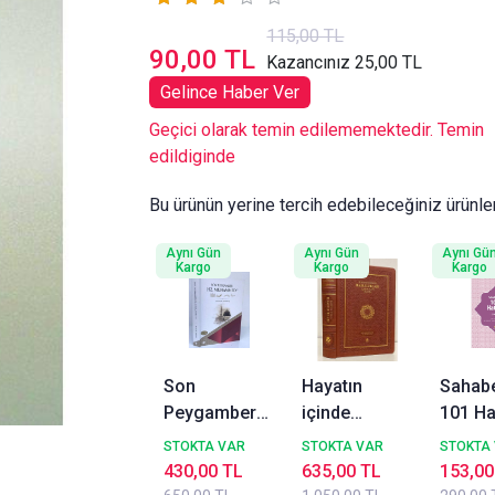
115,00 TL
90,00 TL
Kazancınız 25,00 TL
Gelince Haber Ver
Geçici olarak temin edilememektedir. Temin
edildiginde
Bu ürünün yerine tercih edebileceğiniz ürünle
Aynı Gün
Aynı Gün
Aynı Gü
Kargo
Kargo
Kargo
Son
Hayatın
Sahab
Peygamber
içinde
101 Ha
Hz.
Rasulullah (
Mehme
STOKTA VAR
STOKTA VAR
STOKTA
Muhammed
sav ) Termo
Yaşar
430,00 TL
635,00 TL
153,00
Siyer-i Nebi
Deri Cilt Yedi
Kande