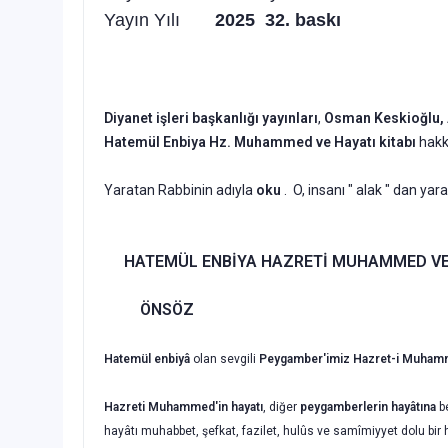
Yayın Yılı
2025 32. baskı
Diyanet işleri başkanlığı yayınları
,
Osman Keskioğlu, 
Hatemül Enbiya Hz. Muhammed ve Hayatı
kitabı
hak
Yaratan Rabbinin adıyla
oku
. O, insanı " alak " dan yara
HATEMÜL ENBİYA HAZRETİ MUHAMMED VE
ÖNSÖZ
Hatemül enbiyâ
olan sevgili
Peygamber'imiz Hazret-i Muhamm
Hazreti Muhammed'in hayatı
, diğer
peygamberlerin hayâtına
be
hayâtı muhabbet, şefkat, fazilet, hulûs ve samîmiyyet dolu bir ha