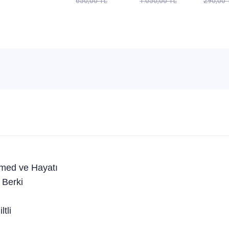
650,00 TL
1.050,00 TL
290,00 
Eyüp Baş
Sema
Tahlil
Kahverengi
ed ve Hayatı
Berki
tli