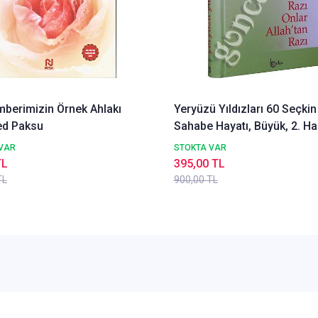
berimizin Örnek Ahlakı
Yeryüzü Yıldızları 60 Seçkin
d Paksu
Sahabe Hayatı, Büyük, 2. H
Beka
VAR
STOKTA VAR
TL
395,00 TL
TL
900,00 TL