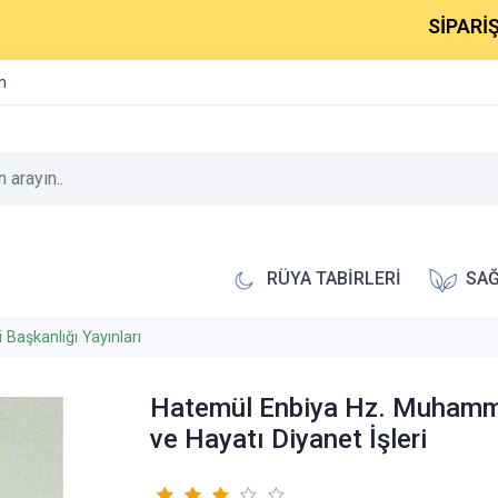
SİPARİŞLERİNİ
im
RÜYA TABİRLERİ
SAĞ
i Başkanlığı Yayınları
Hatemül Enbiya Hz. Muham
ve Hayatı Diyanet İşleri