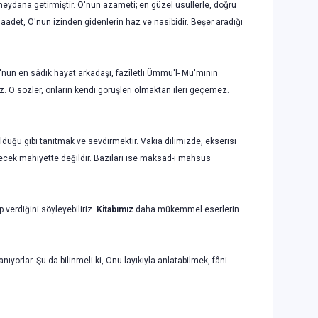
 meydana getirmiş­tir. O'nun azameti; en güzel usullerle, doğru
aadet, O'nun izinden gi­denlerin haz ve nasibidir. Beşer aradığı
'nun en sâdık hayat arkadaşı, fazîletli Ümmü'l- Mü'minin
ez. O söz­ler, onların kendi görüşleri olmaktan ileri geçemez.
lduğu gibi tanıtmak ve sevdirmektir. Vakıa dilimizde, ekserisi
erecek mahiyette değildir. Bazıları ise maksad-ı mahsus
verdiğini söyleyebiliriz.
Kitabımız
daha mükemmel eserlerin
ıyorlar. Şu da bilinmeli ki, Onu layıkıyla anlatabilmek, fâni