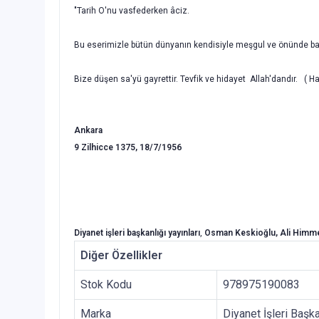
"Tarih O'nu vasfederken âciz.
Bu eserimizle bütün dünyanın kendisiyle meşgul ve önünde baş
Bize düşen sa'yü gayrettir. Tevfik ve hidayet Allah'dandır. (
Ha
Ankara
9 Zilhicce 1375, 18/7/1956
Diyanet işleri başkanlığı yayınları
,
Osman Keskioğlu, Ali Himme
Diğer Özellikler
Stok Kodu
978975190083
Marka
Diyanet İşleri Başka