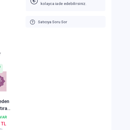
kolayca iade edebilirsiniz.
Satıcıya Soru Sor
r
n
eden
tıra
t
 VAR
 TL
mir