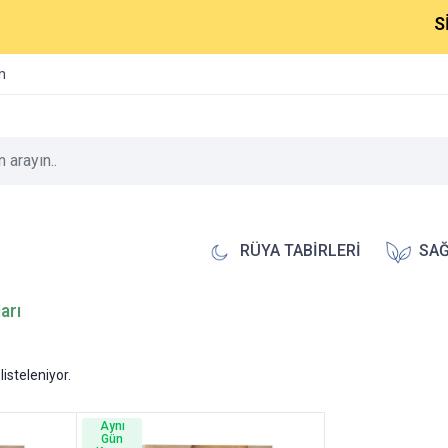
SİP
im
RÜYA TABİRLERİ
SAĞ
arı
listeleniyor.
Aynı
Gün