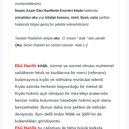
incelemektesiniz.
İmamı Azam Ebu Hanifenin Eserleri
kitabı
hakkında
yorumları oku
yup
kitabın
konusu
,
özeti
,
fiyatı, satış
şartları
hakkında bilgiyi geniş bir şekilde edinebilirsiniz.
Yaratan Rabbinin adıyla
oku
. O, insanı " alak " dan yarattı.
Oku
, Senin Rabbin en cömert olandır. Alak 1-2
Ebû Hanîfe
kitâb
, sünnet ve sünnet olması muhtemel
sahâbenin fetvâ ve kazâlarına bir merci (referans)
bulamayınca kıyâs ve istihsâna mürâcaat ederdi.
Kıyâs aslında herkesin başvurduğu bir metod idi.
Kıyâs hükmü açık olmayan bir mes'eleyi aralarında
benzer nokta bulunması hasebiyle hükmü açık olana
benzetmektir. Bunun daha ince şekline de istihsân
deniyordu. Aynı delîli İmâm Mâlik ve Şâfiî'nin de
kullandıkları görülüyor­du.
Ebû Hanîfe
bu çalışması ile fıkha büyük katkıda