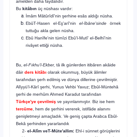
amelden daha faydalı­dır.
Bu
kitâbın
üç nüshası vardır:
İmâm Mâtûrîdî'nin şerhine esâs aldığı nüsha.
EbûT-Hasen el-Eş'arî'nin
el-İbâne'sinde
örnek
tuttuğu akla gelen nüsha.
Ebû Hanîfe'nin tümîzi Ebû'l-Mutî' el-Belhî'nin
rivâyet ettiği nüsha.
Bu,
el-Fıkhu'l-Ekber,
tâ ilk günlerden itibâren akâide
dâir
ders kitâbı
olarak okunmuş, büyük âlimler
tarafından şerh edilmiş ve dünya dillerine çevrilmiştir.
Alîyyü'l-Kârî şerhi, Yunus Vehbi Yavuz; Ebûl-Müntehâ
şerhi de merhûm Ahmed Karadut tarafından
Türkçe'ye çevrilmiş
ve yayınlanmıştır. Biz ise hem
tercüme
, hem de şerhini vererek, istifâde ala­nını
genişletmeyi amaçladık. Ve geniş çapta Arabca Ebûl-
Bekâ şerhinden yararlandık
2-
el-Alîm veT-Müte'allim:
Ehl-i sünnet görüşlerini