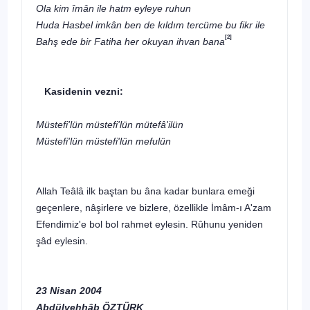
Ola kim îmân ile hatm eyleye ruhun
Huda Hasbel imkân ben de kıldım tercüme bu fikr ile
[2]
Bahş ede bir Fatiha her okuyan ihvan bana
Kasidenin vezni:
Müstefi'lün müstefi'lün mütefâ'ilün
Müstefi'lün müstefi'lün mefulün
Allah Teâlâ ilk baştan bu âna kadar bunlara emeği
geçenlere, nâşirlere ve bizlere, özellikle İmâm-ı A'zam
Efendimiz'e bol bol rahmet eylesin. Rûhunu yeniden
şâd eylesin.
23 Nisan 2004
Abdülvehhâb ÖZTÜRK