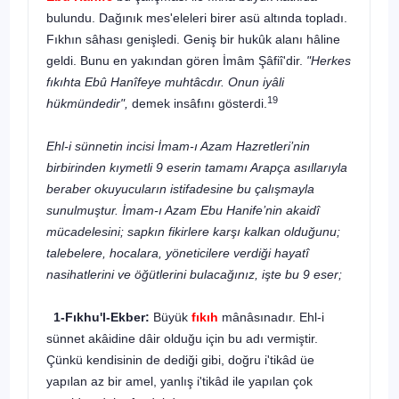
bulundu. Dağınık mes'eleleri birer asü altında topladı.
Fıkhın sâhası genişledi. Geniş bir hukûk alanı hâline
geldi. Bunu en yakından gören İmâm Şâfiî'dir.
"Herkes
fıkıhta Ebû Hanîfeye muhtâcdır. Onun iyâli
19
hükmündedir",
demek insâfını gösterdi.
Ehl-i sünnetin incisi İmam-ı Azam Hazretleri’nin
birbirinden kıymetli 9 eserin tamamı Arapça asıllarıyla
beraber okuyucuların istifadesine bu çalışmayla
sunulmuştur. İmam-ı Azam Ebu Hanife’nin akaidî
mücadelesini; sapkın fikirlere karşı kalkan olduğunu;
talebelere, hocalara, yöneticilere verdiği hayatî
nasihatlerini ve öğütlerini bulacağınız, işte bu 9 eser;
1-Fıkhu'l-Ekber:
Büyük
fıkıh
mânâsınadır. Ehl-i
sünnet akâidine dâir olduğu için bu adı vermiştir.
Çünkü kendisinin de dediği gibi, doğru i'tikâd üe
yapılan az bir amel, yanlış i'tikâd ile yapılan çok