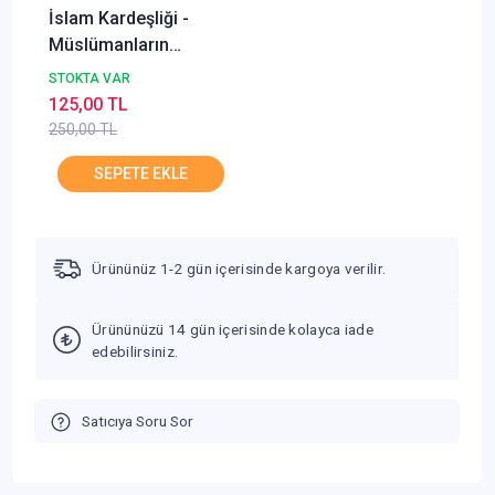
İslam Kardeşliği -
Müslümanların
Birbirlerine Karşı Hak
STOKTA VAR
ve Görevleri
125,00 TL
250,00 TL
Ürününüz 1-2 gün içerisinde kargoya verilir.
Ürününüzü 14 gün içerisinde kolayca iade
edebilirsiniz.
Satıcıya Soru Sor