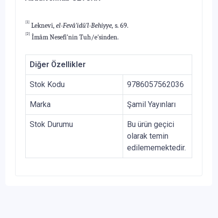
[1]
Leknevi,
el-Fevâ'idü'l-Behiyye,
s. 69.
[2]
İmâm Nesefî'nin Tuh/e'sinden.
Diğer Özellikler
Stok Kodu
9786057562036
Marka
Şamil Yayınları
Stok Durumu
Bu ürün geçici
olarak temin
edilememektedir.