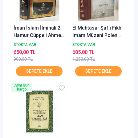
İman İslam İlmihali 2.
El Muhtasar Şafii Fıkhı
Hamur Cüppeli Ahmet
İmam Müzeni Polen
Mahmut Ünlü AHISKA
Karınca
STOKTA VAR
STOKTA VAR
650,00 TL
605,00 TL
900,00 TL
1.250,00 TL
Aynı Gün
Kargo