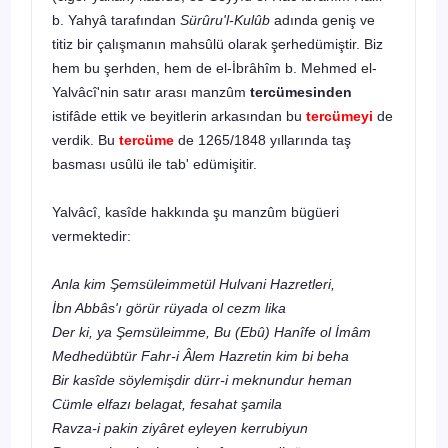
b. Yahyâ tarafından
Sürûru'l-Kulûb
adında geniş ve
titiz bir çalışmanın mahsûlü olarak şerhedümiştir. Biz
hem bu şerhden, hem de el-İbrâhîm b. Mehmed el-
Yalvâcî'nin satır arası manzûm
tercümesinden
istifâde ettik ve beyitlerin arkasından bu
tercümeyi
de
verdik. Bu
tercüme
de 1265/1848 yıllarında taş
basması usûlü ile tab' edümişitir.
Yalvâcî, kasîde hakkında şu manzûm bügüeri
vermektedir:
Anla kim Şemsüleimmetül Hulvani Hazretleri,
İbn Abbâs'ı görür rüyada ol cezm lika
Der ki, ya Şemsüleimme, Bu (Ebû) Hanîfe ol İmâm
Medhedübtür Fahr-i Âlem Hazretin kim bi beha
Bir kasîde söylemişdir dürr-i meknundur heman
Cümle elfazı belagat, fesahat şamila
Ravza-i pakin ziyâret eyleyen kerrubiyun