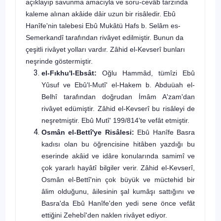
açıklayıp savun­ma amacıyla ve soru-cevâb tarzında
kaleme alınan akâide dâir uzun bir risâledir. Ebû
Hanîfe'nin talebesi Ebû Mukâtü Hafs b. Selâm es-
Semer­kandî tarafından rivâyet edilmiştir. Bunun da
çeşitli rivâyet yolları vardır. Zâhid el-Kevserî bunları
neşrinde göstermiştir.
el-Fıkhu'l-Ebsât:
Oğlu Hammâd, tümîzi Ebû
Yûsuf ve Ebû'l-Mutî' el-Hakem b. Abduüah el-
Belhî tarafından doğrudan İmâm A'zam'dan
rivâyet edümiştir. Zâhid el-Kevserî bu risâleyi de
neşretmiştir. Ebû Mutî' 199/814'te vefât etmiştir.
Osmân el-Bettî'ye Risâlesi:
Ebû Hanîfe Basra
kadısı olan bu öğren­cisine hitâben yazdığı bu
eserinde akâid ve idâre konularında samimî ve
çok yararlı hayâtî bilgiler verir. Zâhid el-Kevserî,
Osmân el-Bettî'nin çok büyük ve müctehid bir
âlim olduğunu, âilesinin şal kumâşı sattığını ve
Basra'da Ebû Hanîfe'den yedi sene önce vefât
ettiğini Zehebî'den naklen rivâyet ediyor.