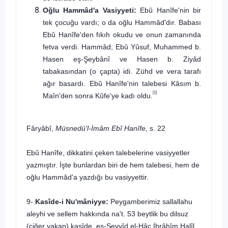
Oğlu Hammâd'a Vasiyyeti:
Ebû Hanîfe'nin bir
tek çocuğu vardı; o da oğlu Hammâd'dır. Babası
Ebû Hanîfe'den fıkıh okudu ve onun zama­nında
fetva verdi. Hammâd; Ebû Yûsuf, Muhammed b.
Hasen eş-Şeybânî ve Hasen b. Ziyâd
tabakasından (o çapta) idi. Zühd ve vera tarafı
ağır basardı. Ebû Hanîfe'nin talebesi Kâsım b.
[1]
Maîn'den sonra Kûfe'ye kadı oldu.
Fâryâbî,
Müsnedü'l-İmâm Ebî Hanîfe,
s. 22
Ebû Hanîfe, dikkatini çeken talebelerine vasiyyetler
yazmıştır. İşte bunlardan biri de hem talebesi, hem de
oğlu Hammâd'a yazdığı bu vasiyyettir.
9-
Kasîde-i Nu'mâniyye:
Peygamberimiz
sallallahu
aleyhi ve sellem
hak­kında na't. 53 beytlik bu dilsuz
(ciğer yakan) kasîde, es-Seyyîd el-Hâc İbrâhîm Halîl