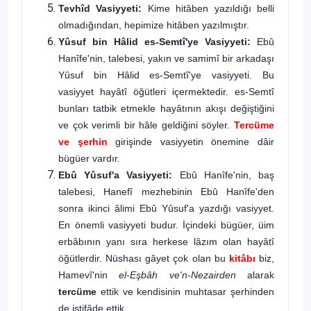
Tevhîd Vasiyyeti:
Kime hitâben yazıldığı belli
olmadığından, hepi­mize hitâben yazılmıştır.
Yûsuf bin Hâlid es-Semtî'ye Vasiyyeti:
Ebû
Hanîfe'nin, talebesi, yakın ve samimî bir arkadaşı
Yûsuf bin Hâlid es-Semtî'ye vasiyyeti. Bu
vasiyyet hayâtî öğütleri içermektedir. es-Semtî
bunları tatbik etmekle hayâtının akışı değiştiğini
ve çok verimli bir hâle geldiğini söyler.
Tercüme
ve şerhin
girişinde vasiyyetin önemine dâir
bügüer vardır.
Ebû Yûsuf'a Vasiyyeti:
Ebû Hanîfe'nin, baş
talebesi, Hanefî mez­hebinin Ebû Hanîfe'den
sonra ikinci âlimi Ebû Yûsuf'a yazdığı vasiyyet.
En önemli vasiyyeti budur. İçindeki bügüer, üim
erbâbının yanı sıra her­kese lâzım olan hayâtî
öğütlerdir. Nüshası gâyet çok olan bu
kitâbı
biz,
Hamevî'nin
el-Eşbâh ve'n-Nezairden
alarak
tercüme
ettik ve kendisinin muhtasar şerhinden
de istifâde ettik.