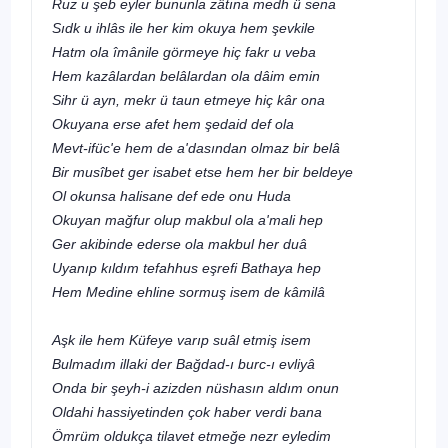
Ruz u şeb eyler bununla zâtına medh ü sena
Sıdk u ihlâs ile her kim okuya hem şevkile
Hatm ola îmânile görmeye hiç fakr u veba
Hem kazâlardan belâlardan ola dâim emin
Sihr ü ayn, mekr ü taun etmeye hiç kâr ona
Okuyana erse afet hem şedaid def ola
Mevt-ifüc'e hem de a'dasından olmaz bir belâ
Bir musîbet ger isabet etse hem her bir beldeye
Ol okunsa halisane def ede onu Huda
Okuyan mağfur olup makbul ola a'mali hep
Ger akibinde ederse ola makbul her duâ
Uyanıp kıldım tefahhus eşrefi Bathaya hep
Hem Medine ehline sormuş isem de kâmilâ
Aşk ile hem Küfeye varıp suâl etmiş isem
Bulmadım illaki der Bağdad-ı burc-ı evliyâ
Onda bir şeyh-i azizden nüshasın aldım onun
Oldahi hassiyetinden çok haber verdi bana
Ömrüm oldukça tilavet etmeğe nezr eyledim