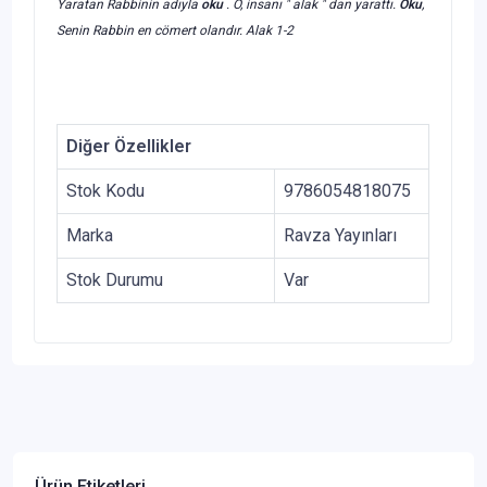
Yaratan Rabbinin adıyla
oku
. O, insanı " alak " dan yarattı.
Oku
,
Senin Rabbin en cömert olandır. Alak 1-2
Diğer Özellikler
Stok Kodu
9786054818075
Marka
Ravza Yayınları
Stok Durumu
Var
Ürün Etiketleri