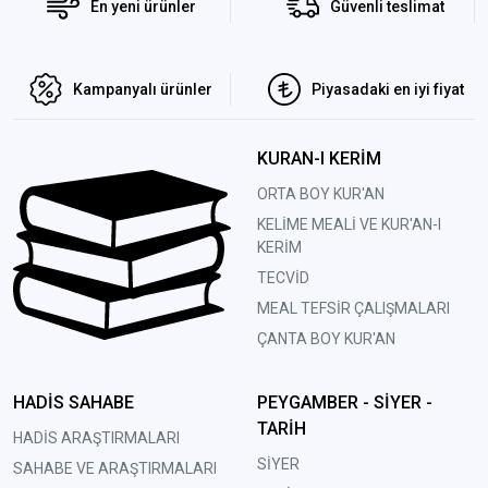
En yeni ürünler
Güvenli teslimat
Kampanyalı ürünler
Piyasadaki en iyi fiyat
KURAN-I KERİM
ORTA BOY KUR'AN
KELİME MEALİ VE KUR'AN-I
KERİM
TECVİD
MEAL TEFSİR ÇALIŞMALARI
ÇANTA BOY KUR'AN
HADİS SAHABE
PEYGAMBER - SİYER -
TARİH
HADİS ARAŞTIRMALARI
SİYER
SAHABE VE ARAŞTIRMALARI