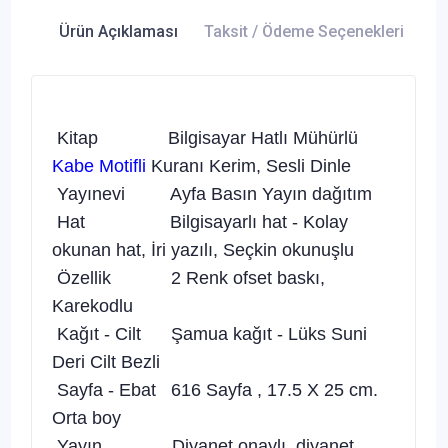
Ürün Açıklaması
Taksit / Ödeme Seçenekleri
Ür
Kitap Bilgisayar Hatlı Mühürlü
Kabe Motifli
Kuranı Kerim, Sesli Dinle
Yayınevi Ayfa Basın Yayın dağıtım
Hat Bilgisayarlı hat - Kolay
okunan hat, İri yazılı, Seçkin okunuşlu
Özellik 2 Renk ofset baskı,
Karekodlu
Kağıt - Cilt Şamua kağıt - Lüks Suni
Deri Cilt Bezli
Sayfa - Ebat 616 Sayfa , 17.5 X 25 cm.
Orta boy
Yayın Diyanet onaylı, diyanet