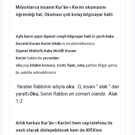
Milyonlarca insanın Kur'ân-ı Kerim okumasını
öğrendiği hat, Okuması çok kolay bilgisayar hatlı
Ayfa basın yayın
diyanet onaylı bilgisayar hatlı iri yazılı Kabe
Desenli Kuranı Kerim
kitabı
nı incelemektesiniz.
Diyanet Mühürlü Kabe Motifli Kuranı
Kerim
hakkında
yorumları
oku
yup
kitabın
konusu
,
özeti
,
fiyatı, satış
şartları bilgiyi geniş
bir şekilde edinebilirsiniz.
Yaratan Rabbinin adıyla
oku
. O, insanı " alak " dan
yarattı.
Oku
, Senin Rabbin en cömert olandır. Alak
1-2
Artık herkes Kur’ân-ı Kerîm’i hem cep telefonu ile
sesli olarak dinleyebilecek hem de AYFA’nın