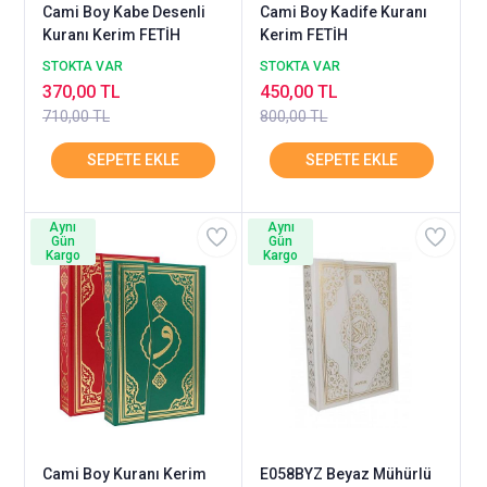
Cami Boy Kabe Desenli
Cami Boy Kadife Kuranı
Kuranı Kerim FETİH
Kerim FETİH
STOKTA VAR
STOKTA VAR
370,00 TL
450,00 TL
710,00 TL
800,00 TL
Aynı
Aynı
Gün
Gün
Kargo
Kargo
Cami Boy Kuranı Kerim
E058BYZ Beyaz Mühürlü