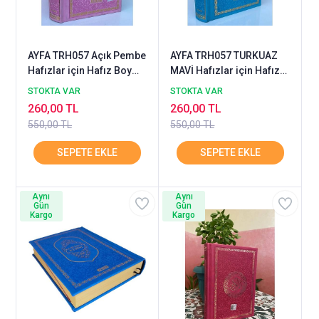
AYFA TRH057 Açık Pembe
AYFA TRH057 TURKUAZ
Hafızlar için Hafız Boy
MAVİ Hafızlar için Hafız
Kuranı Kerim Termo Cilt
Boy Kuranı Kerim Termo
STOKTA VAR
STOKTA VAR
Cilt
260,00 TL
260,00 TL
550,00 TL
550,00 TL
Aynı
Aynı
Gün
Gün
Kargo
Kargo