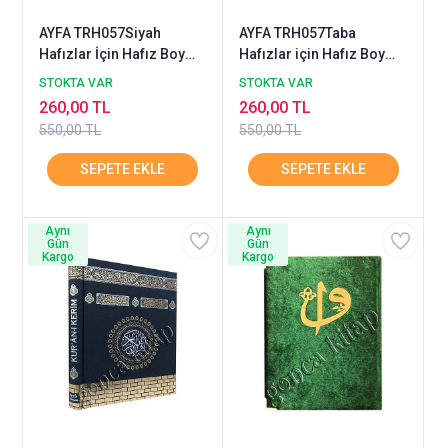
AYFA TRH057Siyah
AYFA TRH057Taba
Hafızlar İçin Hafız Boy
Hafızlar için Hafız Boy
Kuranı Kerim Termo Cilt
Kuranı Kerim Termo Cilt
STOKTA VAR
STOKTA VAR
Kahverengi
260,00 TL
260,00 TL
550,00 TL
550,00 TL
Aynı
Aynı
Gün
Gün
Kargo
Kargo