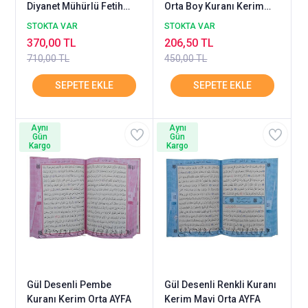
Diyanet Mühürlü Fetih
Orta Boy Kuranı Kerim
Yayın
AYFA
STOKTA VAR
STOKTA VAR
370,00 TL
206,50 TL
710,00 TL
450,00 TL
Aynı
Aynı
Gün
Gün
Kargo
Kargo
Gül Desenli Pembe
Gül Desenli Renkli Kuranı
Kuranı Kerim Orta AYFA
Kerim Mavi Orta AYFA