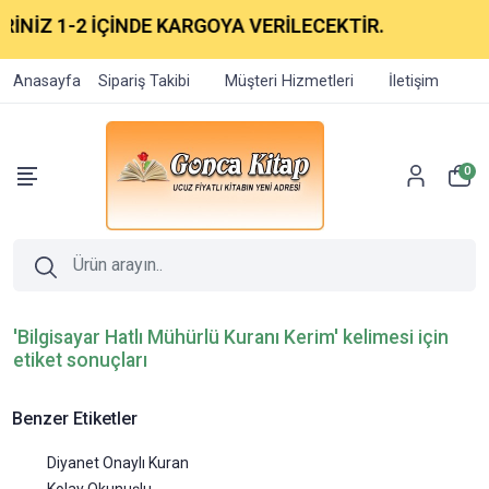
Z 1-2 İÇİNDE KARGOYA VERİLECEKTİR.
Anasayfa
Sipariş Takibi
Müşteri Hizmetleri
İletişim
0
'Bilgisayar Hatlı Mühürlü Kuranı Kerim' kelimesi için
etiket sonuçları
Benzer Etiketler
Diyanet Onaylı Kuran