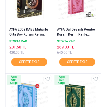
AYFA E058 KABE Mühürlü
AYFA Gül Desenli Pembe
Orta Boy Kuranı Kerim
Kuranı Kerim Rahle
Selefon Kapak Mühürlü
Diyanet Mühürlü
STOKTA VAR
STOKTA VAR
201,50 TL
269,00 TL
420,00 TL
640,00 TL
Aynı
Aynı
Gün
Gün
Kargo
Kargo